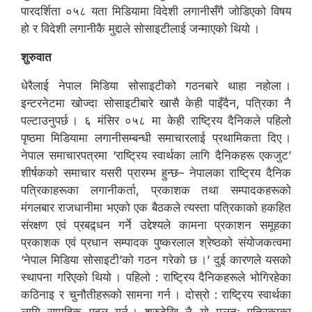
पारदर्शिता ०५८ यता मिडियामा विदेशी लगानीसँगै जोडिएको विषय
हो र विदेशी लगानीकै मुद्दाले सोसाइटीलाई जन्माएको थियो ।
शुरुवात
धेरैलाई नेपाल मिडिया सोसाइटीको गठनबारे थाहा नहोला ।
इन्टरनेटमा खोज्दा सोसाइटीबारे खासै केही पाइँदैन, पत्रिका नै
पल्टाउनुपर्छ । ६ मंसिर ०५८ मा केही राष्ट्रिय दैनिकले पहिलो
पृष्ठमा मिडियामा लगानीसम्बन्धी समाचारलाई प्रथामिकता दिए ।
नेपाल समाचारपत्रमा ‘राष्ट्रिय स्वार्थका लागि दैनिकहरू एकजुट’
शीर्षकको समाचार यसरी प्रारम्भ हुन्छ– नेपालका राष्ट्रिय दैनिक
पत्रिकाहरूका लगानीकर्ता, प्रकाशक तथा सम्पादकहरूको
मंगलबार राजधानीमा भएको एक बैठकले त्यस्ता पत्रिकाको हकहित
संरक्षण एवं प्रबद्र्धन गर्ने उद्देश्यले कामना प्रकाशन समूहका
प्रकाशक एवं प्रधान सम्पादक पुष्करलाल श्रेष्ठको संयोजकत्वमा
‘नेपाल मिडिया सोसाइटी’को गठन गरेको छ ।’ दुई कारणले यसको
स्थापना गरिएको थियो । पहिलो : राष्ट्रिय दैनिकहरूले भोगिरहेका
कठिनाइ र चुनौतीहरूको सामना गर्न । दोस्रो : राष्ट्रिय स्वार्थका
लागि सामूहिक पहल गर्न । शुरुदेखि नै यो मूलतः पत्रिकाका