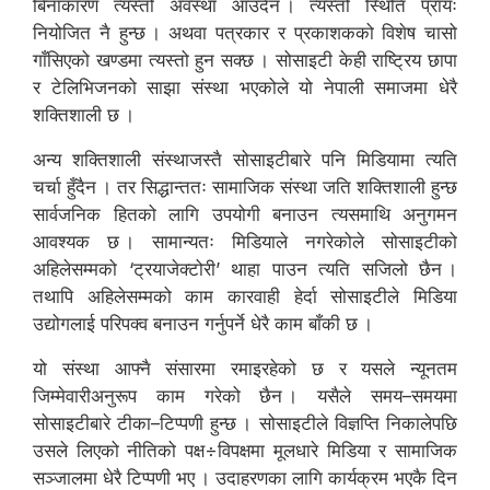
बिनाकारण त्यस्तो अवस्था आउँदैन । त्यस्तो स्थिति प्रायः
नियोजित नै हुन्छ । अथवा पत्रकार र प्रकाशकको विशेष चासो
गाँसिएको खण्डमा त्यस्तो हुन सक्छ । सोसाइटी केही राष्ट्रिय छापा
र टेलिभिजनको साझा संस्था भएकोले यो नेपाली समाजमा धेरै
शक्तिशाली छ ।
अन्य शक्तिशाली संस्थाजस्तै सोसाइटीबारे पनि मिडियामा त्यति
चर्चा हुँदैन । तर सिद्धान्ततः सामाजिक संस्था जति शक्तिशाली हुन्छ
सार्वजनिक हितको लागि उपयोगी बनाउन त्यसमाथि अनुगमन
आवश्यक छ । सामान्यतः मिडियाले नगरेकोले सोसाइटीको
अहिलेसम्मको ‘ट्रयाजेक्टोरी’ थाहा पाउन त्यति सजिलो छैन ।
तथापि अहिलेसम्मको काम कारवाही हेर्दा सोसाइटीले मिडिया
उद्योगलाई परिपक्व बनाउन गर्नुपर्ने धेरै काम बाँकी छ ।
यो संस्था आफ्नै संसारमा रमाइरहेको छ र यसले न्यूनतम
जिम्मेवारीअनुरूप काम गरेको छैन । यसैले समय–समयमा
सोसाइटीबारे टीका–टिप्पणी हुन्छ । सोसाइटीले विज्ञप्ति निकालेपछि
उसले लिएको नीतिको पक्ष÷विपक्षमा मूलधारे मिडिया र सामाजिक
सञ्जालमा धेरै टिप्पणी भए । उदाहरणका लागि कार्यक्रम भएकै दिन