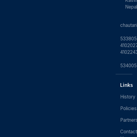
Kath
Nepa
chauta
533805
4102027
410224
534005
Links
History
Policies
Partner
Contact