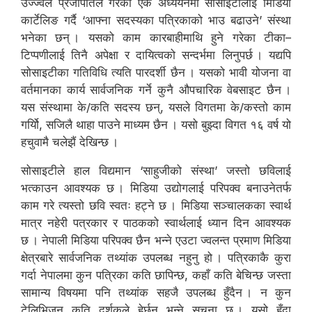
उज्ज्वल प्रजापतिले गरेको एक अध्ययनमा सोसाइटीलाई मिडिया
कार्टेलिङ गर्दै ‘आफ्ना सदस्यका पत्रिकाको भाउ बढाउने’ संस्था
भनेका छन् । यसको काम कारबाहीमाथि हुने गरेका टीका–
टिप्पणीलाई तिनै अपेक्षा र दायित्वको सन्दर्भमा लिनुपर्छ । यद्यपि
सोसाइटीका गतिविधि त्यति पारदर्शी छैन । यसको भावी योजना वा
वर्तमानका कार्य सार्वजनिक गर्ने कुनै औपचारिक वेबसाइट छैन ।
यस संस्थामा के/कति सदस्य छन्, यसले विगतमा के/कस्तो काम
गर्योि, सजिलै थाहा पाउने माध्यम छैन । यसो बुझ्दा विगत १६ वर्ष यो
हचुवामै चलेझैं देखिन्छ ।
सोसाइटीले हाल विद्यमान ‘साहुजीको संस्था’ जस्तो छविलाई
भत्काउन आवश्यक छ । मिडिया उद्योगलाई परिपक्व बनाउनेतर्फ
काम गरे त्यस्तो छवि स्वतः हट्ने छ । मिडिया सञ्चालकका स्वार्थ
मात्र नहेरी पत्रकार र पाठकको स्वार्थलाई ध्यान दिन आवश्यक
छ । नेपाली मिडिया परिपक्व छैन भन्ने एउटा ज्वलन्त प्रमाण मिडिया
क्षेत्रबारे सार्वजनिक तथ्यांक उपलब्ध नहुनु हो । पत्रिकाकै कुरा
गर्दा नेपालमा कुन पत्रिका कति छापिन्छ, कहाँ कति बेचिन्छ जस्ता
सामान्य विषयमा पनि तथ्यांक सहजै उपलब्ध हुँदैन । न कुन
टेलिभिजन कति दर्शकले हेर्छन् भन्ने सूचना छ । यसो हुँदा