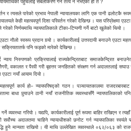
ायमाथिको पहुँचलाई सबलीकरण गर्ने तत्व नै नभएको हो त ?
तन र त्यसले पारेको प्रभाव नेपाली न्यायालयका लागि एक पानी ढलोटकै रूपमा 
ायालयले केही महत्ववपूर्ण दिशा परिवर्तन गरेको देखिन्छ । यस परिप्रेक्षमा एउटा
े गरेको निर्णयमाथि न्यायपालिकाले टीका–टिप्पणी गर्ने बाटो खुलेको थियो ।
 एउटा नौलो स्वरूप प्रदान गर्‍यो । कार्यकारीलाई उत्तरदायी बनाउने एउटा महत्व
िक सक्रियतातर्फ पनि फड्को मारेको देखिन्छ ।
ै न्याय निरुपणको प्रक्रियालाई राज्यकेन्द्रितबाट समाजकेन्द्रित बन
गरी, वकालत र पैरवी गरी बृहत्तर जनहितको संरक्षण गर्न अदालतलाई सघाउ पु¥
्यमा एउटा नयाँ आयाम दियो ।
हत्वपूर्ण कार्य हो– न्यायपरिषद्को गठन । पञ्चायतकालमा राजदरबारबाट न्
्रतामा बाधा पुर्‍याउने ठानी नयाँ राजनीतिक व्यवस्थासँगै न्यायपालिकाको पनि 
ने व्यवस्था गरियो । यद्यपि, कार्यकारीलाई पूर्ण रूपमा बाहिर राखिएन र त्यहा
गरी सर्वोच्च अदालतमा चाहिने न्यायाधीशको छनोट गर्न न्यायपालिका स्वयंले 
ृद्धि हुने मान्यता राखियो । यी माथि उल्लेखित व्यवस्थाले ०६२/०६३ को रा