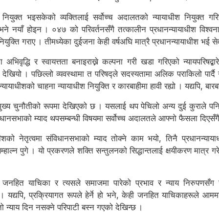
 नियुक्त भइसकेको व्यक्तिलाई सर्वोच्च अदालतको न्यायाधीश नियुक्त गरि
 भने नयाँ होइन । ०४७ को परिवर्तनसँगै तत्कालीन प्रधानन्यायाधीश विश्व
्ति गराए । तीमध्येका दुईजना केही वर्षअघि मात्रै प्रधानन्यायाधीश भई सेवा
अभिवृद्धि र स्वायत्तता बनाइराख्ने कल्पना गरी खडा गरिएको न्यायपरिषद्बार
देखियो । पछिल्लो व्यवस्थामा त परिषद्ले सदस्यतामा अलिक पराकिलो पार्दै 
यायाधीशको चाहना न्यायाधीश नियुक्ति र कारबाहीमा हावी रह्यो । यद्यपि, बारब
ग मुख्य चुनौतीको रूपमा देखिएको छ । यसलाई थप पेचिलो अन्य दुई कुराले 
िधानसभाको म्याद थपसम्बन्धी विषयमा सर्वोच्च अदालतले आफ्नो फैसला दिएसँगै ग
शको नेतृत्वमा संविधानसभाको म्याद तोक्ने काम भयो, तिनै प्रधानन्याया
्हाल्न पुगे । यो प्रकरणले शक्ति सन्तुलनको सिद्धान्तलाई क्षयीकरण मात्र ग
 जनहित याचिका र त्यसले समाजमा पारेको प्रभाव र न्याय निरुपणसँग जो
 यद्यपि, प्रक्रियागत रूपले हेर्ने हो भने, केही जनहित याचिकाहरूले आमम
न्याय दिन नसक्ने परिपाटी बस्न गएको देखिन्छ ।