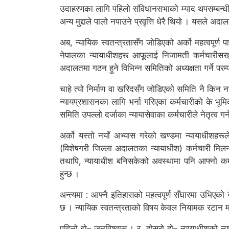
उदाहरणका लागि पहिलो संविधानसभाको म्याद थपसम्बन्धी र
अन्य मुद्दाले पालो नपाउने प्रवृत्ति धेरै थियो । यसले अद
अब, न्यायिक स्वतन्त्रतासँग जोडिएको अर्को महत्वपूर्ण प
नेपालका न्यायाधीशहरू आफूलाई निजामती कर्मचारीसरह त
अदालतमा गठन हुने विभिन्न समितिको अध्यक्षता गर्ने परम
चाहे त्यो निर्माण वा खरिदसँग जोडिएको समिति नै किन नहोस
न्यायप्रशासनका लागि भर्ना गरिएका कर्मचारीको के भूमिक
समिति उपल्लो दर्जाका न्यायासेवाका कर्मचारीले नेतृत्व ग
अर्को यस्तो नयाँ अभ्यास गरेको खण्डमा न्यायाधीशहरूले
(विशेषगरी जिल्ला अदालतका न्यायाधीश) कर्मचारी मिलनके
तथापि, न्यायाधीश बनिसकेको अवस्थामा पनि आफ्नो कर्
हुन्छ ।
अन्त्यमा : आफ्नै इतिहासको महत्वपूर्ण सँघारमा उभिएको 
छ । न्यायिक स्वतन्त्रताको विषय केवल नियामक रटान मात्
पहिलो हो– जनविश्वास । र, दोस्रो हो– न्यायाधीशको न्या