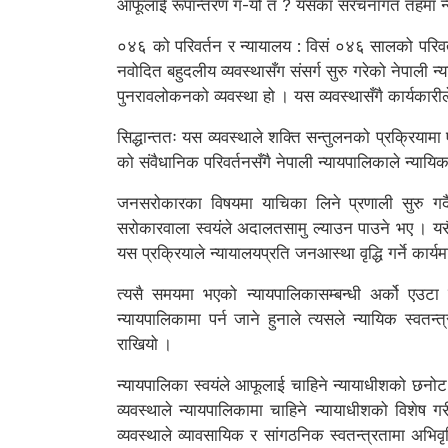
आफूलाई रूपान्तरण ग-यो त ? यसका संरचनागत तहमा न्य
०४६ को परिवर्तन र न्यायालय : विसं ०४६ सालको परिवर्
नवोदित बहुदलीय व्यवस्थासँग संसर्ग सुरु गरेको नेपाली न्य
पुनरावलोकनको व्यवस्था हो । यस व्यवस्थासँगै कार्यकारील
सिद्धान्ततः यस व्यवस्थाले शक्ति सन्तुलनको प्रक्रियामा
को संवैधानिक परिवर्तनसँगै नेपाली न्यायपालिकाले न्याय
जनसरोकारका विषयमा याचिका लिने प्रणाली सुरु गर्द
सरोकारवाला स्वयंले अदालतसामु ल्याउन पाउने भए । यसै
यस प्रक्रियाले न्यायालयप्रति जनआस्था वृद्धि गर्ने कार
त्यसै समयमा भएको न्यायपालिकासम्बन्धी अर्को एउटा म
न्यायपालिकामा पर्न जाने हुनाले त्यसले न्यायिक स्वतन्त
राखियो ।
न्यायपालिका स्वयंले आफूलाई चाहिने न्यायाधीशको छनोट गर्
व्यवस्थाले न्यायपालिकामा चाहिने न्यायाधीशको विशेष 
व्यवस्थाले व्यावसायिक र सांगठनिक स्वतन्त्रतामा अभिव