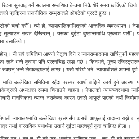
िटमा सुनवाइ गर्ने सवालमा सम्बन्धित बेन्चमा निकै धेरै समय खर्चिएको थिय
ालतको प्रक्रिया राजनीतिक सम्भ्रान्तले ओगटेको प्रस्टै हुन्छ ।
ाटोको चर्चा गरौँ । त्यो हो, न्यायापालिकाभित्रको आन्तरिक व्यवस्थापन । ने
ुल्याउन उद्यत देखिन्छन् । यसका दुईटा दृष्टान्तमाथि प्रकाश पारौँ । प
्परा बसालियो ।
् । यी सबै समितिमा आफ्नो नेतृत्व दिने र न्यायसम्पादनमा खर्चिनुपर्ने महत्व
ा रहने भन्ने कुरामा पनि प्रश्नचिह्न खडा गर्छ । किनभने, मुख्य रजिस्ट्रार
र्न सक्छन् भन्ने लेखकद्वयलाई लाग्छ । यसो गरियो भने, न्यायाधीशले आफ्नो पूर्ण
 माथि उल्लेखित समितिमा रहँदा परस्पर स्वार्थ बाझिने कार्य हुने अवस्था 
न्द्रको अध्यक्षका रूपमा चिनाउने चाहना । नेपालको न्यायव्यवस्थामा न्यायिक
मचारी मानसिकता त्याग्न नसकेका कारण उसले आफूले पाएको नयाँ जिम्मेवा
नेपाली न्यायालयमाथि उल्लेखित प्रसंगसँग कसरी आफूलाई तादाम्य राख्ने वा सु
र नभई वास्तविक यथार्थमा उतार्न दुईटा महत्वपूर्ण कुरा चाहिन्छ होला ।
यिक मन । हुन् त, यी दुवै एक–अर्कामा आश्रित छन् । तर, यी दुवै सुरुमा सैद्