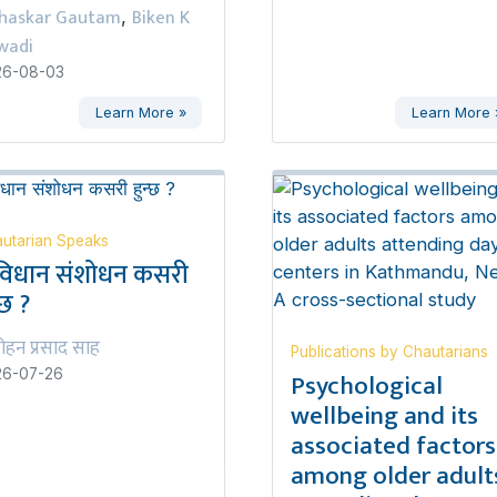
haskar Gautam
Biken K
,
wadi
26-08-03
Learn More »
Learn More 
utarian Speaks
विधान संशोधन कसरी
्छ ?
ोहन प्रसाद साह
Publications by Chautarians
Psychological
26-07-26
wellbeing and its
associated factors
among older adult