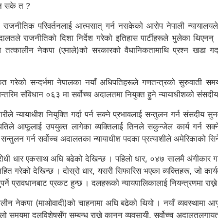
िन सके त ?
ो राजनीतिक परिवर्तनलाई आत्मसात् गर्न नसकेको आरोप नेपाली न्यायालय
दालतले राजनीतिको दिशा निर्देश गरेको इतिहास पार्टीहरूले भुलेका थिएनन
न्चले तत्कालीन नेकपा (एमाले)को सरकारको वैधानिकतामाथि प्रश्न खडा 
ृत गरेको सन्दर्भमा नेपालका नयाँ अधिपतिहरूले गणतन्त्रको सुरुवाती समय
्तरिम संविधान ०६३ मा सर्वोच्च अदालतमा नियुक्त हुने न्यायाधीशको संसदीय सु
यकारीले न्यायाधीश नियुक्ति गर्दा पर्न सक्ने प्रभावलाई सन्तुलन गर्न संसदीय स
्रपतिले आफूलाई उपयुक्त लागेका व्यक्तिलाई तिनले सकुन्जेल कार्य गर्न सक
 सन्तुलन गर्न सर्वोच्च अदालतका न्यायाधीश पदका प्रत्याशीले अमेरिकाको सिनेटस
रविरोधी धार एकसाथ अघि बढेको देखिन्छ । पहिलो धार, ०४७ सालमै अंगीकार गरि
 निहित गरेको देखिन्छ । दोस्रो धार, यसरी सिफारिस भएका व्यक्तिहरू, जो कार
ने प्रावधानबाट प्रकट हुन्छ । दलहरूको न्यायपालिकालाई नियन्त्रणमा राख्ने 
ालीन नेकपा (माओवादी)को चाहनामा अघि बढेको थियो । नयाँ व्यवस्थामा आफूअ
्लो समयमा दलविशेषसँग सम्बन्ध राख्ने कानुन व्यवसायी, सर्वोच्च अदालतलगा