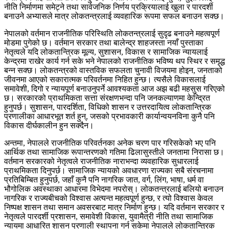
नीति निर्माणमा समेट्ने तथा सार्वजनिक निर्णय प्रक्रियालाई खुला र पारदर्शी
बनाउने अभ्यासले मात्र लोकतन्त्रलाई व्यवहारिक रूपमा सफल बनाउन सक्छ।
नेपालको वर्तमान राजनीतिक परिस्थिति लोकतन्त्रलाई सुदृढ बनाउने महत्वपूर्ण
मोडमा पुगेको छ। वर्तमान सरकार तथा बालेन्द्र शाहजस्ता नयाँ पुस्ताका
नेतृत्वले यदि लोकतान्त्रिक मूल्य, सुशासन, विकास र सामाजिक न्यायलाई
केन्द्रमा राखेर कार्य गर्न सके भने नेपालको राजनीतिक भविष्य थप स्थिर र समृद्ध
बन्न सक्छ। लोकतन्त्रको वास्तविक सफलता चुनावी विजयमा होइन, जनताको
जीवनमा आएको सकारात्मक परिवर्तनमा निहित हुन्छ। त्यसैले विकासलाई
समावेशी, दिगो र न्यायपूर्ण बनाउनुपर्ने आवश्यकता आज अझ बढी महसुस गरिएको
छ। सरकारको प्राथमिकता सत्ता संरक्षणभन्दा पनि जनकल्याणमा केन्द्रित
हुनुपर्छ। सुशासन, पारदर्शिता, विधिको शासन र उत्तरदायित्व लोकतान्त्रिक
प्रणालीका आधारभूत शर्त हुन्, जसको प्रभावकारी कार्यान्वयनविना कुनै पनि
विकास दीर्घकालीन हुन सक्दैन।
अन्तमा, नेपालले राजनीतिक परिवर्तनका अनेक चरण पार गरिसकेको भए पनि
आर्थिक तथा सामाजिक रूपान्तरणको गतिमा ढिलासुस्तीले जनतामा निरासा छ।
वर्तमान सरकारको नेतृत्वले राजनीतिक नाराभन्दा व्यवहारिक सुधारलाई
प्राथमिकता दिनुपर्छ। सामाजिक न्यायको अवधारणा राज्यका सबै संरचनामा
प्रतिबिम्बित हुनुपर्छ, जहाँ कुनै पनि नागरिक जात, वर्ग, लिंग, भाषा, धर्म वा
भौगोलिक अवस्थाका आधारमा विभेदमा नपरोस्। लोकतन्त्रलाई बलियो बनाउन
नागरिक र राज्यबीचको विश्वास अत्यन्त महत्वपूर्ण हुन्छ, र त्यो विश्वास केवल
निष्पक्ष शासन तथा समान अवसरबाट मात्र निर्माण हुन्छ। यदि वर्तमान सरकार र
नेतृत्वले पारदर्शी प्रशासन, समावेशी विकास, युवामैत्री नीति तथा सामाजिक
न्यायमा आधारित शासन प्रणाली स्थापना गर्न सकेमा नेपालले लोकतान्त्रिक