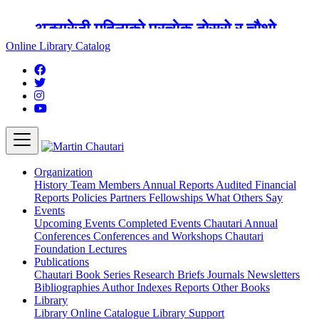
अङ्ग्रेजी महिनाको प्रत्येक दोस्रो र चौथो
शुक्रबार मार्टिन चौतारी र यसको पुस्तकालय
Online Library Catalog
बन्द रहने छ ।
Organization
History
Team
Members
Annual Reports
Audited Financial
Reports
Policies
Partners
Fellowships
What Others Say
Events
Upcoming Events
Completed Events
Chautari Annual
Conferences
Conferences and Workshops
Chautari
Foundation Lectures
Publications
Chautari Book Series
Research Briefs
Journals
Newsletters
Bibliographies
Author Indexes
Reports
Other Books
Library
Library
Online Catalogue
Library Support