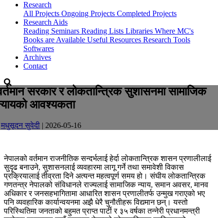
Research
All Projects
Ongoing Projects
Completed Projects
Research Aids
Reading Seminars
Reading Lists
Libraries Where MC's
Books are Available
Useful Resources
Research Tools
Softwares
Archives
Contact
वर्तमान सरकार र लोकतान्त्रिक सुशासनमा सामाजिक
न्यायको आवश्यकता
-
मधुसूदन सुवेदी
| 2026-05-16
नेपालको वर्तमान राजनीतिक सन्दर्भलाई हेर्दा लोकतान्त्रिक शासन प्रणालीलाई
सुदृढ बनाउने, सुशासनलाई व्यवहारमा लागू गर्ने तथा समावेशी विकास
प्रक्रियालाई तीव्रता दिने अत्यन्त महत्वपूर्ण समय हो। संघीय लोकतान्त्रिक
गणतन्त्र नेपालको संविधानले राज्यलाई सामाजिक न्याय, समान अवसर, मानव
अधिकार र जनसहभागितामा आधारित शासन प्रणालीतर्फ उन्मुख गराएको भए
पनि व्यवहारिक कार्यान्वयनमा अझै धेरै चुनौतीहरू विद्यमान छन्। यस्तो
परिस्थितिमा जनताको बहुमत प्राप्त पार्टी र ३५ वर्षका तन्नेरी प्रधानमन्त्री