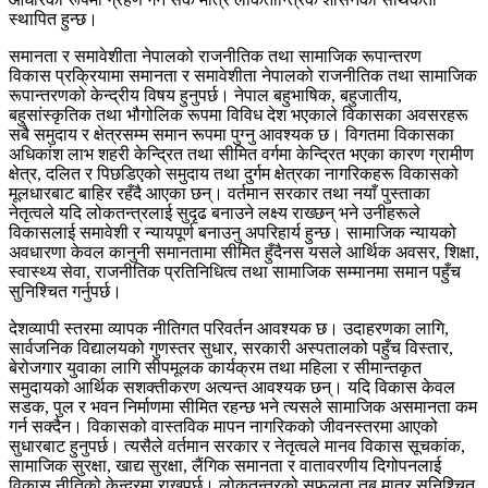
स्थापित हुन्छ।
समानता र समावेशीता नेपालको राजनीतिक तथा सामाजिक रूपान्तरण
विकास प्रक्रियामा समानता र समावेशीता नेपालको राजनीतिक तथा सामाजिक
रूपान्तरणको केन्द्रीय विषय हुनुपर्छ। नेपाल बहुभाषिक, बहुजातीय,
बहुसांस्कृतिक तथा भौगोलिक रूपमा विविध देश भएकाले विकासका अवसरहरू
सबै समुदाय र क्षेत्रसम्म समान रूपमा पुग्नु आवश्यक छ। विगतमा विकासका
अधिकांश लाभ शहरी केन्द्रित तथा सीमित वर्गमा केन्द्रित भएका कारण ग्रामीण
क्षेत्र, दलित र पिछडिएको समुदाय तथा दुर्गम क्षेत्रका नागरिकहरू विकासको
मूलधारबाट बाहिर रहँदै आएका छन्। वर्तमान सरकार तथा नयाँ पुस्ताका
नेतृत्वले यदि लोकतन्त्रलाई सुदृढ बनाउने लक्ष्य राख्छन् भने उनीहरूले
विकासलाई समावेशी र न्यायपूर्ण बनाउनु अपरिहार्य हुन्छ। सामाजिक न्यायको
अवधारणा केवल कानुनी समानतामा सीमित हुँदैनस यसले आर्थिक अवसर, शिक्षा,
स्वास्थ्य सेवा, राजनीतिक प्रतिनिधित्व तथा सामाजिक सम्मानमा समान पहुँच
सुनिश्चित गर्नुपर्छ।
देशव्यापी स्तरमा व्यापक नीतिगत परिवर्तन आवश्यक छ। उदाहरणका लागि,
सार्वजनिक विद्यालयको गुणस्तर सुधार, सरकारी अस्पतालको पहुँच विस्तार,
बेरोजगार युवाका लागि सीपमूलक कार्यक्रम तथा महिला र सीमान्तकृत
समुदायको आर्थिक सशक्तीकरण अत्यन्त आवश्यक छन्। यदि विकास केवल
सडक, पुल र भवन निर्माणमा सीमित रहन्छ भने त्यसले सामाजिक असमानता कम
गर्न सक्दैन। विकासको वास्तविक मापन नागरिकको जीवनस्तरमा आएको
सुधारबाट हुनुपर्छ। त्यसैले वर्तमान सरकार र नेतृत्वले मानव विकास सूचकांक,
सामाजिक सुरक्षा, खाद्य सुरक्षा, लैंगिक समानता र वातावरणीय दिगोपनलाई
विकास नीतिको केन्द्रमा राख्नुपर्छ। लोकतन्त्रको सफलता तब मात्र सुनिश्चित