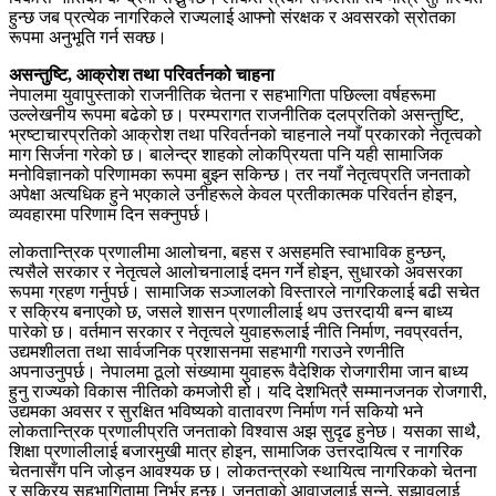
हुन्छ जब प्रत्येक नागरिकले राज्यलाई आफ्नो संरक्षक र अवसरको स्रोतका
रूपमा अनुभूति गर्न सक्छ।
असन्तुष्टि, आक्रोश तथा परिवर्तनको चाहना
नेपालमा युवापुस्ताको राजनीतिक चेतना र सहभागिता पछिल्ला वर्षहरूमा
उल्लेखनीय रूपमा बढेको छ। परम्परागत राजनीतिक दलप्रतिको असन्तुष्टि,
भ्रष्टाचारप्रतिको आक्रोश तथा परिवर्तनको चाहनाले नयाँ प्रकारको नेतृत्वको
माग सिर्जना गरेको छ। बालेन्द्र शाहको लोकप्रियता पनि यही सामाजिक
मनोविज्ञानको परिणामका रूपमा बुझ्न सकिन्छ। तर नयाँ नेतृत्वप्रति जनताको
अपेक्षा अत्यधिक हुने भएकाले उनीहरूले केवल प्रतीकात्मक परिवर्तन होइन,
व्यवहारमा परिणाम दिन सक्नुपर्छ।
लोकतान्त्रिक प्रणालीमा आलोचना, बहस र असहमति स्वाभाविक हुन्छन्,
त्यसैले सरकार र नेतृत्वले आलोचनालाई दमन गर्ने होइन, सुधारको अवसरका
रूपमा ग्रहण गर्नुपर्छ। सामाजिक सञ्जालको विस्तारले नागरिकलाई बढी सचेत
र सक्रिय बनाएको छ, जसले शासन प्रणालीलाई थप उत्तरदायी बन्न बाध्य
पारेको छ। वर्तमान सरकार र नेतृत्वले युवाहरूलाई नीति निर्माण, नवप्रवर्तन,
उद्यमशीलता तथा सार्वजनिक प्रशासनमा सहभागी गराउने रणनीति
अपनाउनुपर्छ। नेपालमा ठूलो संख्यामा युवाहरू वैदेशिक रोजगारीमा जान बाध्य
हुनु राज्यको विकास नीतिको कमजोरी हो। यदि देशभित्रै सम्मानजनक रोजगारी,
उद्यमका अवसर र सुरक्षित भविष्यको वातावरण निर्माण गर्न सकियो भने
लोकतान्त्रिक प्रणालीप्रति जनताको विश्वास अझ सुदृढ हुनेछ। यसका साथै,
शिक्षा प्रणालीलाई बजारमुखी मात्र होइन, सामाजिक उत्तरदायित्व र नागरिक
चेतनासँग पनि जोड्न आवश्यक छ। लोकतन्त्रको स्थायित्व नागरिकको चेतना
र सक्रिय सहभागितामा निर्भर हुन्छ। जनताको आवाजलाई सुन्ने, सुझावलाई