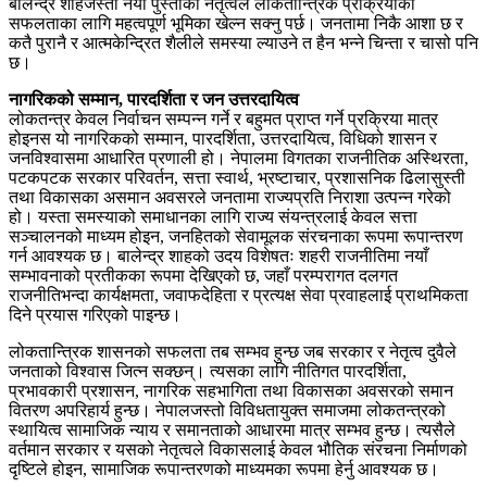
बालेन्द्र शाहजस्ता नयाँ पुस्ताका नेतृत्वले लोकतान्त्रिक प्रक्रियाको
सफलताका लागि महत्वपूर्ण भूमिका खेल्न सक्नु पर्छ। जनतामा निकै आशा छ र
कतै पुरानै र आत्मकेन्द्रित शैलीले समस्या ल्याउने त हैन भन्ने चिन्ता र चासो पनि
छ।
नागरिकको सम्मान, पारदर्शिता र जन उत्तरदायित्व
लोकतन्त्र केवल निर्वाचन सम्पन्न गर्ने र बहुमत प्राप्त गर्ने प्रक्रिया मात्र
होइनस यो नागरिकको सम्मान, पारदर्शिता, उत्तरदायित्व, विधिको शासन र
जनविश्वासमा आधारित प्रणाली हो। नेपालमा विगतका राजनीतिक अस्थिरता,
पटकपटक सरकार परिवर्तन, सत्ता स्वार्थ, भ्रष्टाचार, प्रशासनिक ढिलासुस्ती
तथा विकासका असमान अवसरले जनतामा राज्यप्रति निराशा उत्पन्न गरेको
हो। यस्ता समस्याको समाधानका लागि राज्य संयन्त्रलाई केवल सत्ता
सञ्चालनको माध्यम होइन, जनहितको सेवामूलक संरचनाका रूपमा रूपान्तरण
गर्न आवश्यक छ। बालेन्द्र शाहको उदय विशेषतः शहरी राजनीतिमा नयाँ
सम्भावनाको प्रतीकका रूपमा देखिएको छ, जहाँ परम्परागत दलगत
राजनीतिभन्दा कार्यक्षमता, जवाफदेहिता र प्रत्यक्ष सेवा प्रवाहलाई प्राथमिकता
दिने प्रयास गरिएको पाइन्छ।
लोकतान्त्रिक शासनको सफलता तब सम्भव हुन्छ जब सरकार र नेतृत्व दुवैले
जनताको विश्वास जित्न सक्छन्। त्यसका लागि नीतिगत पारदर्शिता,
प्रभावकारी प्रशासन, नागरिक सहभागिता तथा विकासका अवसरको समान
वितरण अपरिहार्य हुन्छ। नेपालजस्तो विविधतायुक्त समाजमा लोकतन्त्रको
स्थायित्व सामाजिक न्याय र समानताको आधारमा मात्र सम्भव हुन्छ। त्यसैले
वर्तमान सरकार र यसको नेतृत्वले विकासलाई केवल भौतिक संरचना निर्माणको
दृष्टिले होइन, सामाजिक रूपान्तरणको माध्यमका रूपमा हेर्नु आवश्यक छ।