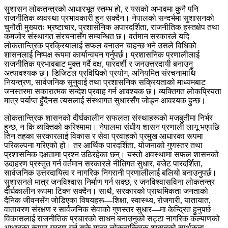
सुशासन लोकतन्त्रको आधारभूत स्तम्भ हो, र यसको अभावमा कुनै पनि
राजनीतिक व्यवस्था प्रभावकारी हुन सक्दैन। नेपालको सन्दर्भमा सुशासनको
चुनौती मुख्यतः भ्रष्टाचार, प्रशासनिक अपारदर्शिता, राजनीतिक हस्तक्षेप तथा
कमजोर संस्थागत संरचनासँग सम्बन्धित छ। वर्तमान सरकारले यदि
लोकतान्त्रिक प्रक्रियालाई सफल बनाउन चाहन्छ भने उसले विधिको
शासनलाई निष्पक्ष रूपमा कार्यान्वयन गर्नुपर्छ। प्रशासनिक प्रणालीलाई
राजनीतिक प्रभावबाट मुक्त गर्दै दक्ष, पारदर्शी र जनउत्तरदायी बनाउनु
अत्यावश्यक छ। डिजिटल प्रविधिको प्रयोग, अनियमित संरचनामाथि
नियन्त्रण, सार्वजनिक सुनुवाई तथा प्रशासनिक सक्रियताको माध्यमबाट
जनस्तरमा सकारात्मक सन्देश प्रवाह गर्न आवश्यक छ। व्यक्तिगत लोकप्रियता
मात्र पर्याप्त हुँदैनस त्यसलाई संस्थागत सुधारसँग जोड्न आवश्यक हुन्छ।
लोकतान्त्रिक शासनको दीर्घकालीन सफलता संस्थाहरूको मजबुतीमा निर्भर
हुन्छ, न कि व्यक्तिको करिश्मामा। नेपालमा संघीय शासन प्रणाली लागू भएपछि
तिन तहका सरकारलाई विकास र सेवा प्रवाहको प्रमुख आधारका रूपमा
परिकल्पना गरिएको हो। तर आर्थिक पारदर्शिता, योजनाको गुणस्तर तथा
प्रशासनिक दक्षतामा प्रश्न उठिरहेका छन्। यस्तो अवस्थामा सफल शासनको
उदाहरण प्रस्तुत गर्न वर्तमान सरकारले नीतिगत सुधार, बजेट पारदर्शिता,
सार्वजनिक उत्तरदायित्व र नागरिक निगरानी प्रणालीलाई बलियो बनाउनुपर्छ।
सुशासनले मात्र जनविश्वास निर्माण गर्न सक्छ, र जनविश्वासविना लोकतन्त्र
दीर्घकालीन रूपमा टिक्न सक्दैन। साथै, सरकारको प्राथमिकता जनताको
दैनिक जीवनसँग जोडिएका विषयहरू—शिक्षा, स्वास्थ्य, रोजगारी, यातायात,
वातावरण संरक्षण र सार्वजनिक सेवाको गुणस्तर सुधार—मा केन्द्रित हुनुपर्छ।
विकासलाई राजनीतिक प्रचारको साधन बनाउनुको सट्टा नागरिक कल्याणको
आधारका रूपमा ग्रहण गर्न सके मात्र लोकतान्त्रिक शासनको सार्थकता