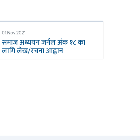
01.Nov.2021
समाज अध्ययन जर्नल अंक १८ का
लागि लेख/रचना आह्वान