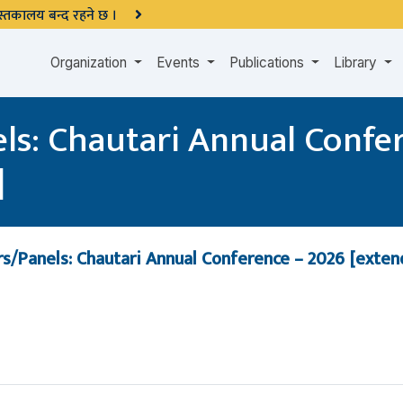
 पुस्तकालय बन्द रहने छ ।
Organization
Events
Publications
Library
els: Chautari Annual Confe
]
rs/Panels: Chautari Annual Conference – 2026 [exte