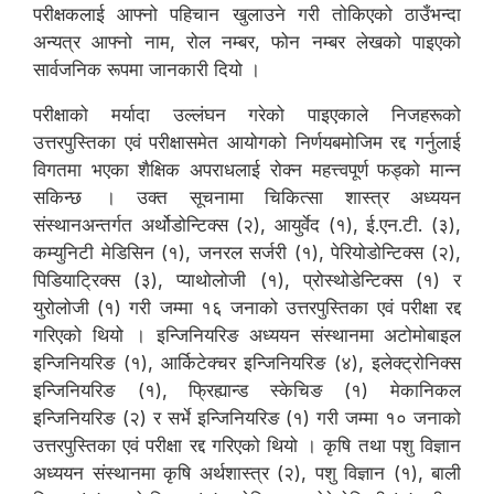
परीक्षकलाई आफ्नो पहिचान खुलाउने गरी तोकिएको ठाउँभन्दा
अन्यत्र आफ्नो नाम, रोल नम्बर, फोन नम्बर लेखको पाइएको
सार्वजनिक रूपमा जानकारी दियो ।
परीक्षाको मर्यादा उल्लंघन गरेको पाइएकाले निजहरूको
उत्तरपुस्तिका एवं परीक्षासमेत आयोगको निर्णयबमोजिम रद्द गर्नुलाई
विगतमा भएका शैक्षिक अपराधलाई रोक्न महत्त्वपूर्ण फड्को मान्न
सकिन्छ । उक्त सूचनामा चिकित्सा शास्त्र अध्ययन
संस्थानअन्तर्गत अर्थोडोन्टिक्स (२), आयुर्वेद (१), ई.एन.टी. (३),
कम्युनिटी मेडिसिन (१), जनरल सर्जरी (१), पेरियोडोन्टिक्स (२),
पिडियाट्रिक्स (३), प्याथोलोजी (१), प्रोस्थोडेन्टिक्स (१) र
युरोलोजी (१) गरी जम्मा १६ जनाको उत्तरपुस्तिका एवं परीक्षा रद्द
गरिएको थियो । इन्जिनियरिङ अध्ययन संस्थानमा अटोमोबाइल
इन्जिनियरिङ (१), आर्किटेक्चर इन्जिनियरिङ (४), इलेक्ट्रोनिक्स
इन्जिनियरिङ (१), फ्रिह्यान्ड स्केचिङ (१) मेकानिकल
इन्जिनियरिङ (२) र सर्भे इन्जिनियरिङ (१) गरी जम्मा १० जनाको
उत्तरपुस्तिका एवं परीक्षा रद्द गरिएको थियो । कृषि तथा पशु विज्ञान
अध्ययन संस्थानमा कृषि अर्थशास्त्र (२), पशु विज्ञान (१), बाली