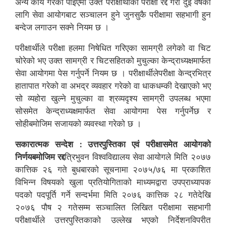
अन्य कार्य गरेको पाइएमा उक्त परीक्षार्थीको परीक्षा रद्द गरी दुई वर्षका
लागि सेवा आयोगबाट सञ्चालन हुने जुनसुकै परीक्षामा सहभागी हुन
बन्देज लगाउन सक्ने नियम छ ।
परीक्षार्थीले परीक्षा हलमा निषेधित गरिएका सामग्री लगेको वा चिट
चोरेको भए उक्त सामग्री र चिटसहितको मुचुल्का केन्द्राध्यक्षमार्फत
सेवा आयोगमा पेस गर्नुपर्ने नियम छ । परीक्षार्थीलेपरीक्षा केन्द्रभित्र
हातापात गरेको वा अभद्र व्यवहार गरेको वा धाकधम्की देखाएको भए
सो व्यहोरा खुल्ने मुचुल्का वा श्रव्यदृश्य सामग्री उपलब्ध भएमा
सोसमेत केन्द्राध्यक्षमार्फत सेवा आयोगमा पेस गर्नुपर्नेछ र
सोहीबमोजिम सजायको व्यवस्था गरेको छ ।
सकारात्मक सन्देश : उत्तरपुस्तिका एवं परीक्षासमेत आयोगको
निर्णयबमोजिम रद्द
त्रिभुवन विश्वविद्यालय सेवा आयोगले मिति २०७७
कात्तिक २६ गते बुधबारको सूचनामा २०७५/७६ मा प्रकाशित
विभिन्न विषयको खुला प्रतियोगिताको माध्यमद्वारा उपप्राध्यापक
पदको पदपूर्ति गर्ने सन्दर्भमा मिति २०७६ कात्तिक २८ गतेदेखि
२०७६ पौष २ गतेसम्म सञ्चालित लिखित परीक्षामा सहभागी
परीक्षार्थीले उत्तरपुस्तिकाको उल्लेख भएको निर्देशनविपरीत