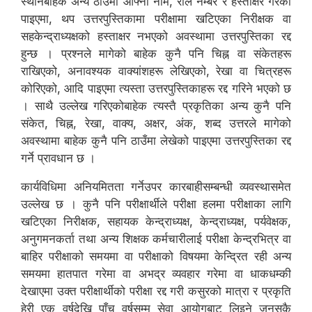
स्थानबाहेक अन्य ठाउँमा आफ्नो नाम, रोल नम्बर र हस्ताक्षर गरेको
पाइएमा, थप उत्तरपुस्तिकामा परीक्षामा खटिएका निरीक्षक वा
सहकेन्द्राध्यक्षको हस्ताक्षर नभएको अवस्थामा उत्तरपुस्तिका रद्द
हुन्छ । प्रश्नले मागेको बाहेक कुनै पनि चिह्न वा संकेतहरू
राखिएको, अनावश्यक वाक्यांशहरू लेखिएको, रेखा वा चित्रहरू
कोरिएको, आदि पाइएमा त्यस्ता उत्तरपुस्तिकाहरू रद्द गरिने भएको छ
। साथै उल्लेख गरिएकोबाहेक त्यस्तै प्रकृतिका अन्य कुनै पनि
संकेत, चिह्न, रेखा, वाक्य, अक्षर, अंक, शब्द उत्तरले मागेको
अवस्थामा बाहेक कुनै पनि ठाउँमा लेखेको पाइएमा उत्तरपुस्तिका रद्द
गर्ने प्रावधान छ ।
कार्यविधिमा अनियमितता गर्नेउपर कारबाहीसम्बन्धी व्यवस्थासमेत
उल्लेख छ । कुनै पनि परीक्षार्थीले परीक्षा हलमा परीक्षाका लागि
खटिएका निरीक्षक, सहायक केन्द्राध्यक्ष, केन्द्राध्यक्ष, पर्यवेक्षक,
अनुगमनकर्ता तथा अन्य शिक्षक कर्मचारीलाई परीक्षा केन्द्रभित्र वा
बाहिर परीक्षाको समयमा वा परीक्षाको विषयमा केन्द्रित रही अन्य
समयमा हातपात गरेमा वा अभद्र व्यवहार गरेमा वा धाकधम्की
देखाएमा उक्त परीक्षार्थीको परीक्षा रद्द गरी कसुरको मात्रा र प्रकृति
हेरी एक वर्षदेखि पाँच वर्षसम्म सेवा आयोगबाट लिइने जुनसुकै