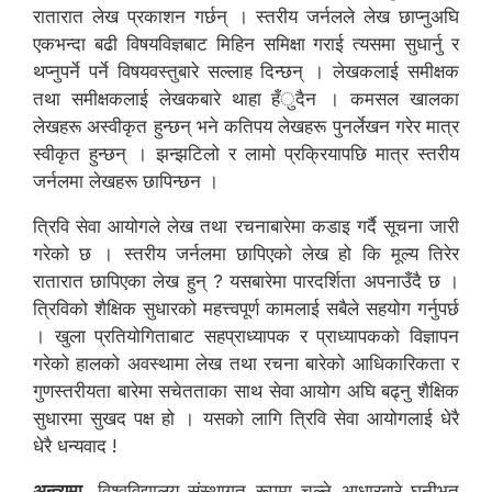
रातारात लेख प्रकाशन गर्छन् । स्तरीय जर्नलले लेख छाप्नुअघि
एकभन्दा बढी विषयविज्ञबाट मिहिन समिक्षा गराई त्यसमा सुधार्नु र
थप्नुपर्ने पर्ने विषयवस्तुबारे सल्लाह दिन्छन् । लेखकलाई समीक्षक
तथा समीक्षकलाई लेखकबारे थाहा हँुदैन । कमसल खालका
लेखहरू अस्वीकृत हुन्छन् भने कतिपय लेखहरू पुनर्लेखन गरेर मात्र
स्वीकृत हुन्छन् । झन्झटिलो र लामो प्रक्रियापछि मात्र स्तरीय
जर्नलमा लेखहरू छापिन्छन ।
त्रिवि सेवा आयोगले लेख तथा रचनाबारेमा कडाइ गर्दै सूचना जारी
गरेको छ । स्तरीय जर्नलमा छापिएको लेख हो कि मूल्य तिरेर
रातारात छापिएका लेख हुन् ? यसबारेमा पारदर्शिता अपनाउँदै छ ।
त्रिविको शैक्षिक सुधारको महत्त्वपूर्ण कामलाई सबैले सहयोग गर्नुपर्छ
। खुला प्रतियोगिताबाट सहप्राध्यापक र प्राध्यापकको विज्ञापन
गरेको हालको अवस्थामा लेख तथा रचना बारेको आधिकारिकता र
गुणस्तरीयता बारेमा सचेतताका साथ सेवा आयोग अघि बढ्नु शैक्षिक
सुधारमा सुखद पक्ष हो । यसको लागि त्रिवि सेवा आयोगलाई धेरै
धेरै धन्यवाद !
अन्त्यमा,
विश्वविद्यालय संस्थागत रूपमा चल्ने आधारबारे घनीभूत