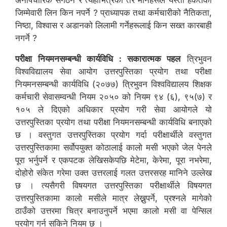
अनौपचारिक संगठन र त्यहाँभित्रका तर मार्नेहरूले यस्तो हर्कतको
जिम्मेवारी लिन किन नपर्ने ? प्राध्यापक तथा कर्मचारीको नैतिकता,
निष्ठा, विश्वास र अडानको लिलामी गर्नेहरूलाई किन सख्त कारबाही
नगर्ने ?
परीक्षा नियमनसम्बन्धी कार्यविधि : सकारात्मक पहल
त्रिभुवन
विश्वविद्यालय सेवा आयोग उत्तरपुस्तिका प्रयोग तथा परीक्षा
नियमनसम्बन्धी कार्यविधि (२०७७) त्रिभुवन विश्वविद्यालय शिक्षक
कर्मचारी सेवासम्वन्धी नियम २०५० को नियम ९४ (६), ९५(७) र
१०५ ले दिएको अधिकार प्रयोग गरी सेवा आयोगले यो
उत्तरपुस्तिका प्रयोग तथा परीक्षा नियमनसम्बन्धी कार्यविधि बनाएको
छ । वस्तुगत उत्तरपुस्तिका प्रयोग गर्दा परीक्षार्थीले वस्तुगत
उत्तरपुस्तिकामा सर्वोपयुक्त कोठालाई कालो मसी भएको जेल पेनले
पूरा भर्नुपर्ने र एकपटक लेखिसकेपछि मेटेमा, केरेमा, पूरा नभरेमा,
दोहोरो संकेत गरेमा उक्त उत्तरलाई गलत उत्तरसरह मानिने उल्लेख
छ । त्यसैगरी विषयगत उत्तरपुस्तिका परीक्षार्थीले विषयगत
उत्तरपुस्तिकामा कालो मसीले मात्र लेख्नुपर्ने, प्रश्नले मागेको
ठाउँको उत्तरमा चित्र बनाउनुपर्ने भएमा कालो मसी वा पेन्सिल
प्रयोग गर्न सकिने नियम छ ।