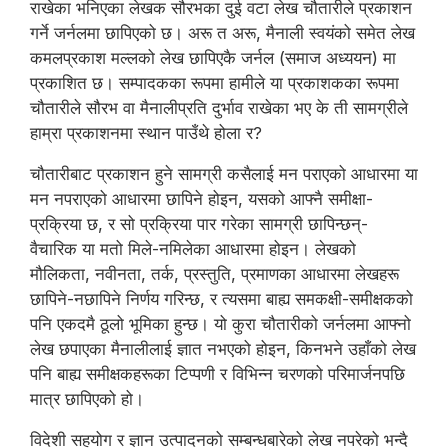
राखेका भनिएका लेखक सौरभका दुई वटा लेख चौतारीले प्रकाशन
गर्ने जर्नलमा छापिएको छ। अरू त अरू, मैनाली स्वयंको समेत लेख
कमलप्रकाश मल्लको लेख छापिएकै जर्नल (समाज अध्ययन) मा
प्रकाशित छ। सम्पादकका रूपमा हामीले या प्रकाशकका रूपमा
चौतारीले सौरभ वा मैनालीप्रति दुर्भाव राखेका भए के ती सामग्रीले
हाम्रा प्रकाशनमा स्थान पाउँथे होला र?
चौतारीबाट प्रकाशन हुने सामग्री कसैलाई मन पराएको आधारमा या
मन नपराएको आधारमा छापिने होइन, यसको आफ्नै समीक्षा-
प्रक्रिया छ, र सो प्रक्रिया पार गरेका सामग्री छापिन्छन्-
वैचारिक या मतो मिले-नमिलेका आधारमा होइन। लेखको
मौलिकता, नवीनता, तर्क, प्रस्तुति, प्रमाणका आधारमा लेखहरू
छापिने-नछापिने निर्णय गरिन्छ, र त्यसमा बाह्य समकक्षी-समीक्षकको
पनि एकदमै ठूलो भूमिका हुन्छ। यो कुरा चौतारीको जर्नलमा आफ्नो
लेख छपाएका मैनालीलाई ज्ञात नभएको होइन, किनभने उहाँको लेख
पनि बाह्य समीक्षकहरूका टिप्पणी र विभिन्न चरणको परिमार्जनपछि
मात्र छापिएको हो।
विदेशी सहयोग र ज्ञान उत्पादनको सम्बन्धबारेको लेख नपरेको भन्दै