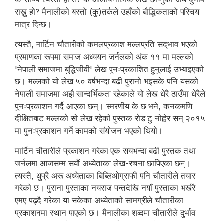
राख्नु हो? मैनालीको यस्तो (कु)तर्कले उहाँको बौद्धिकताको परिचय
मात्र दिन्छ।
त्यस्तै, मार्टिन चौतारीको कमलप्रकाश मल्लप्रति सद्‌भाव भएको
प्रमाणका रूपमा समाज अध्ययन जर्नलको अंक ११ मा मल्लको
'नेपाली समाजमा बुद्धिजीवी' लेख पुनःप्रकाशित हुनुलाई उभ्याइएको
छ। मल्लको यो लेख ५० वर्षभन्दा बढी पुरानो भइसके पनि यसको
नेपाली समाजमा अझै सान्दर्भिकता रहेकाले यो लेख धेरै ठाउँमा धेरैले
पुनःप्रकाशन गर्दै आएका छन्। स्मरणीय के छ भने, कनकमणि
दीक्षितबाट मल्लको सो लेख रहेको पुस्तक रोड टु नोह्वेर सन् २०१५
मा पुनःप्रकाशन गर्ने कामको संयोजन भएको थियो।
मार्टिन चौतारीले प्रकाशन गरेका एक सयभन्दा बढी पुस्तक तथा
जर्नलमा आजसम्म सयौं अध्येताका लेख-रचना छापिएका छन्।
त्यस्तै, थुप्रै अरू अध्येताका बिब्लिओग्राफी पनि चौतारीले तयार
गरेको छ। पुराना पुस्ताका नयराज पन्तदेखि नयाँ पुस्ताका भर्खरै
एमए पढ्दै गरेका या सकेका अध्येताको सामग्रीले चौतारीका
प्रकाशनमा स्थान पाएको छ। मैनालीका शब्दमा चौतारीले दुर्भाव