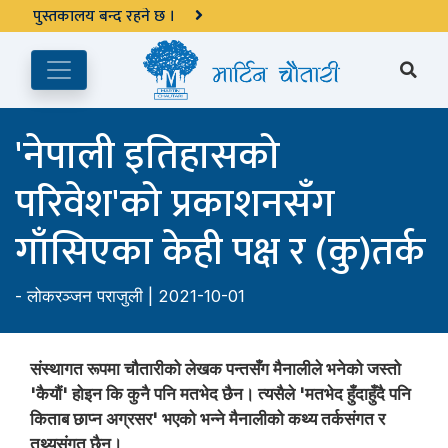
अङ्ग्रेजी महिनाको प्रत्येक दोस्रो र चौथो शुक्रबार मार्टिन चौतारी र यसको
पुस्तकालय बन्द रहने छ ।
'नेपाली इतिहासको
परिवेश'को प्रकाशनसँग
गाँसिएका केही पक्ष र (कु)तर्क
-
लोकरञ्‍जन पराजुली
| 2021-10-01
संस्थागत रूपमा चौतारीको लेखक पन्तसँग मैनालीले भनेको जस्तो
'कैयौं' होइन कि कुनै पनि मतभेद छैन। त्यसैले 'मतभेद हुँदाहुँदै पनि
किताब छाप्न अग्रसर' भएको भन्ने मैनालीको कथ्य तर्कसंगत र
तथ्यसंगत छैन।