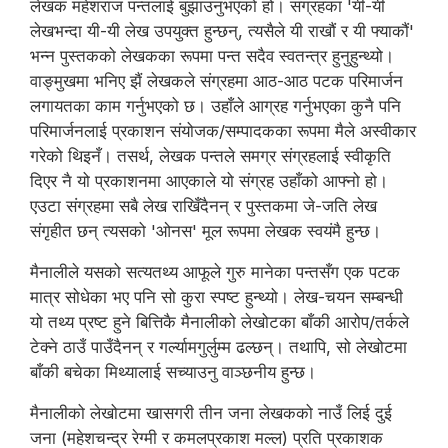
लेखक महेशराज पन्तलाई बुझाउनुभएको हो। संग्रहका 'यी-यी
लेखभन्दा यी-यी लेख उपयुक्त हुन्छन्, त्यसैले यी राखौं र यी फ्याकौं'
भन्न पुस्तकको लेखकका रूपमा पन्त सदैव स्वतन्त्र हुनुहुन्थ्यो।
वाङ्मुखमा भनिए झैं लेखकले संग्रहमा आठ-आठ पटक परिमार्जन
लगायतका काम गर्नुभएको छ। उहाँले आग्रह गर्नुभएका कुनै पनि
परिमार्जनलाई प्रकाशन संयोजक/सम्पादकका रूपमा मैले अस्वीकार
गरेको थिइनँ। तसर्थ, लेखक पन्तले समग्र संग्रहलाई स्वीकृति
दिएर नै यो प्रकाशनमा आएकाले यो संग्रह उहाँको आफ्नो हो।
एउटा संग्रहमा सबै लेख राखिँदैनन् र पुस्तकमा जे-जति लेख
संगृहीत छन् त्यसको 'ओनस' मूल रूपमा लेखक स्वयंमै हुन्छ।
मैनालीले यसको सत्यतथ्य आफूले गुरु मानेका पन्तसँग एक पटक
मात्र सोधेका भए पनि सो कुरा स्पष्ट हुन्थ्यो। लेख-चयन सम्बन्धी
यो तथ्य प्रष्ट हुने बित्तिकै मैनालीको लेखोटका बाँकी आरोप/तर्कले
टेक्ने ठाउँ पाउँदैनन् र गर्ल्यामगुर्लुम्म ढल्छन्। तथापि, सो लेखोटमा
बाँकी बचेका मिथ्यालाई सच्याउनु वाञ्छनीय हुन्छ।
मैनालीको लेखोटमा खासगरी तीन जना लेखकको नाउँ लिई दुई
जना (महेशचन्द्र रेग्मी र कमलप्रकाश मल्ल) प्रति प्रकाशक