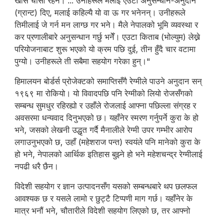
खासै चासो रहेन। ... उनीहरूले मलाई एउटा अनुसन्धान-अनुदान
(ग्रान्ट) दिए, मलाई कहिल्यै यो वा ऊ गर भनेनन्। उनीहरूले
तिमीलाई जे गर्न मन लाग्छ गर भने। मैले नेपालको भूमि व्यवस्था र
कर प्रणालीबारे अनुसन्धान गर्छु भनेँ। एउटा किताब (भोल्युम) लेख्ने
परियोजनाबाट शुरू भएको यो क्रम पछि दुई, तीन हुँदै चार वटामा
पुग्यो। उनीहरूले ती सबैमा सहयोग गरेका हुन्।"
हिमालयन बोर्डर्स प्रोजेक्टको समाप्तिसँगै रेग्मीले पाउने अनुदान सन्
१९६९ मा रोकियो। यो विवादपछि पनि रेग्मीको लियो रोजसँगको
सम्बन्ध सुमधुर रहिरह्यो र उहाँले रोजलाई आफ्ना पछिल्ला संग्रह र
अवसरमा धन्यवाद दिनुभएको छ। यहाँनेर स्मरण गर्नुपर्ने कुरा के हो
भने, जसको लेखनी उद्धृत गर्दै मैनालीले रेग्मी उपर गम्भीर आरोप
लगाउनुभएको छ, उहाँ (महेशराज पन्त) स्वयंले पनि मानेको कुरा के
हो भने, नेपालको आर्थिक इतिहास बुझ्ने हो भने महेशचन्द्र रेग्मीलाई
नपढी धरै छैन।
विदेशी सहयोग र ज्ञान उत्पादनसँग यसको सम्बन्धबारे थप छलफल
आवश्यक छ र यसले लामो र छुट्टै टिप्पणी माग गर्छ। यहाँनेर के
मात्र भनौं भने, चौतारीले विदेशी सहयोग लिएको छ, तर आफ्नो