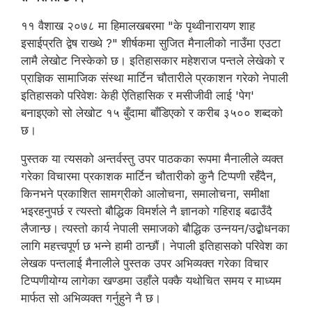
११ वैशाख २०७८ मा हिमालखबरमा "के पृथ्वीनारायण शाह
इसाईप्रति द्वेष राख्थे ?" शीर्षकमा सुजित मैनालीको नाउँमा एउटा
लामै लेखोट निस्केको छ। इतिहासकार महेशराज पन्तले लेखेको र
प्राज्ञिक सामाजिक संस्था मार्टिन चौतारीले प्रकाशन गरेको नेपाली
इतिहासको परिवेशः केही ऐतिहासिक र मसीजीवी लाई 'पेग'
बनाइएको सो लेखोट १५ बुँदामा बाँडिएको र करीब ३५०० शब्दको
छ।
पुस्तक या त्यसको अन्तर्वस्तु उपर पाठकका रूपमा मैनालीले व्यक्त
गरेका विचारमा प्रकाशक मार्टिन चौतारीको कुनै टिप्पणी रहँदैन,
किनभने प्रकाशित सामग्रीको आलोचना, समालोचना, समीक्षा
भइरहनुपर्छ र त्यस्तो बौद्धिक विमर्शले नै ज्ञानको गहिराइ बढाउँदै
लैजान्छ। त्यस्तो कार्य नेपाली समाजको बौद्धिक उन्नयन/उद्बोधनका
लागि महत्त्वपूर्ण छ भन्ने हामी ठान्छौं। नेपाली इतिहासको परिवेश का
लेखक पन्तलाई मैनालीले पुस्तक उपर अभिव्यक्त गरेका विचार
टिप्पणीयोग्य लागेका खण्डमा उहाँले पक्कै यथोचित समय र माध्यम
मार्फत सो अभिव्यक्त गर्नुहुने नै छ।