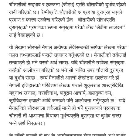
चौतारीको सद्‌भाव र एकजना (सौरभ) प्रति चौतारीको दुर्भाव रहेको
दाबी गरिएको छ। रेग्मीप्रति चौतारीको आग्रह या दुराग्रह भएको
प्रमाण र कारण उल्लेख गरिएको छैन। चौतारीको सौरभप्रति
दुराग्रहको प्रमाणका रूपमा संग्रहमा परेको लेख 'लेवीमा लाञ्छना'
लाई देखाइएको छ।
यो लेखमा सौरभले नेपाल अन्वेषक लेवीसम्बन्धी छापेका लेखमा परेका
गलत तथ्यहरूलाई पन्तले उजागर गर्नुभएको छ। मैनालीको तर्कलाई
तन्काउने हो भने यस्तो अर्थ लाग्छः यदि चौतारीले छापेका संग्रहमा
कसैको आलोचना गरिएको छ भने सो व्यक्ति उपर चौतारी दुराग्रह
या दुर्भाव राख्छ। स्वयं मैनालीले आफ्नो लेखोटमा उल्लेख गरे झैं
नेपाली इतिहासको परिवेशमा लेखक पन्तले शुक्रराज शास्त्रीदेखि
यदुनाथ खनाल, नरहरिनाथ, बाबुराम आचार्य, बालकृष्ण सम,
सूर्यविक्रम ज्ञवाली आदि सम्मको पनि आलोचना गर्नुभएको छ। यदि
मैनालीको सौरभवाला तर्कलाई मान्ने हो भने पुस्तकको प्रकाशक
चौतारी ती आआफ्ना विधाका मूर्धन्यप्रति दुराग्रह या दुर्भाव राख्छ
भन्ने अर्थ निस्कन्छ।
के साँच्चै त्यस्तो हो त? के आलोचनात्मक लेख छाप्नुको अर्थ दुर्भाव