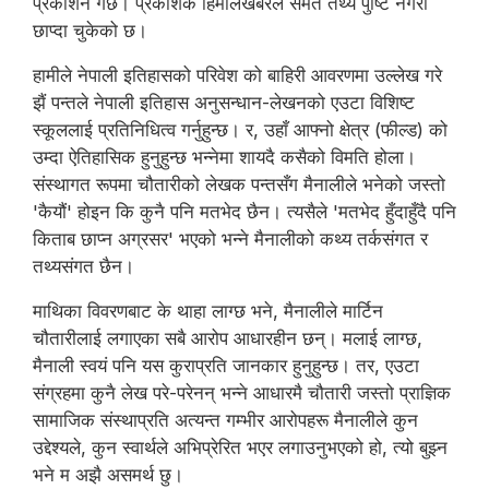
प्रकाशन गर्छ। प्रकाशक हिमालखबरले समेत तथ्य पुष्टि नगरी
छाप्दा चुकेको छ।
हामीले नेपाली इतिहासको परिवेश को बाहिरी आवरणमा उल्लेख गरे
झैं पन्तले नेपाली इतिहास अनुसन्धान-लेखनको एउटा विशिष्ट
स्कूललाई प्रतिनिधित्व गर्नुहुन्छ। र, उहाँ आफ्नो क्षेत्र (फील्ड) को
उम्दा ऐतिहासिक हुनुहुन्छ भन्नेमा शायदै कसैको विमति होला।
संस्थागत रूपमा चौतारीको लेखक पन्तसँग मैनालीले भनेको जस्तो
'कैयौं' होइन कि कुनै पनि मतभेद छैन। त्यसैले 'मतभेद हुँदाहुँदै पनि
किताब छाप्न अग्रसर' भएको भन्ने मैनालीको कथ्य तर्कसंगत र
तथ्यसंगत छैन।
माथिका विवरणबाट के थाहा लाग्छ भने, मैनालीले मार्टिन
चौतारीलाई लगाएका सबै आरोप आधारहीन छन्। मलाई लाग्छ,
मैनाली स्वयं पनि यस कुराप्रति जानकार हुनुहुन्छ। तर, एउटा
संग्रहमा कुनै लेख परे-परेनन् भन्ने आधारमै चौतारी जस्तो प्राज्ञिक
सामाजिक संस्थाप्रति अत्यन्त गम्भीर आरोपहरू मैनालीले कुन
उद्देश्यले, कुन स्वार्थले अभिप्रेरित भएर लगाउनुभएको हो, त्यो बुझ्न
भने म अझै असमर्थ छु।