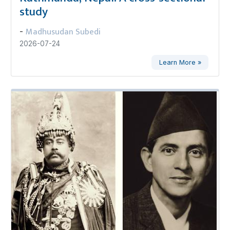
study
Madhusudan Subedi
-
2026-07-24
Learn More »