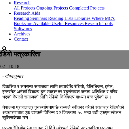
Research
All Projects
Ongoing Projects
Completed Projects
Research Aids
Reading Seminars
Reading Lists
Libraries Where MC's
Books are Available
Useful Resources
Research Tools
Softwares
Archives
Contact
रेडियो पत्रकारिता
2021-10-18
- दीपककुमार
विकसित र सम्रान्त समाजका लागि छापादेखि रेडियो, टेलिभिजन, इमेल,
इन्टरनेट अनेकौँ विकल्प हुन सक्छन्‍ तर बहुसंख्यक जनता अशिक्षित र गरिब
भएको नेपाली समाजको लागि रेडियो निविकल्प माध्यम बन्न पुगेको छ ।
नेपालमा प्रजातन्त्र पुनर्स्थापनापछि राज्यले स्वीकार गरेको स्वतन्त्र रेडियोको
अवधारणाबाट एक दशकमै विभिन्न २२ जिल्लामा ५० भन्दा बढी एफएम स्टेसन
खुलिसकेका छन् ।
एफएम रेडियोबारेमा जानकारी दिने उद्देश्यले रेडियो पत्रकारिता एफएममा