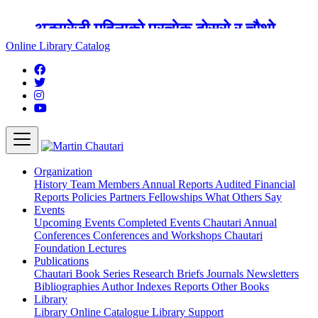
अङ्ग्रेजी महिनाको प्रत्येक दोस्रो र चौथो
शुक्रबार मार्टिन चौतारी र यसको पुस्तकालय
Online Library Catalog
बन्द रहने छ ।
Organization
History
Team
Members
Annual Reports
Audited Financial
Reports
Policies
Partners
Fellowships
What Others Say
Events
Upcoming Events
Completed Events
Chautari Annual
Conferences
Conferences and Workshops
Chautari
Foundation Lectures
Publications
Chautari Book Series
Research Briefs
Journals
Newsletters
Bibliographies
Author Indexes
Reports
Other Books
Library
Library
Online Catalogue
Library Support