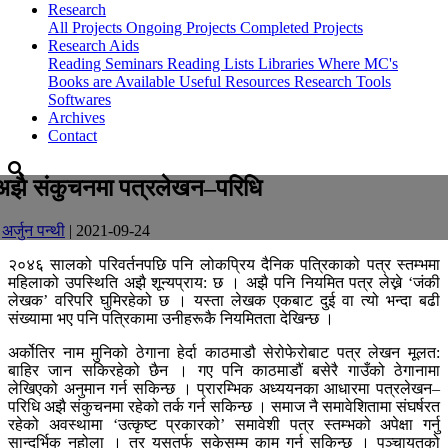
Research
All Projects
Ongoing Projects
Completed Projects
Research Aids
Reading Seminars
Reading Lists
Libraries Where MC's
Books are Available
Useful Resources
Research Tools
Softwares
Archives
Contact
अझै संकुचनमा पत्रलेखन–परिधि
-
अर्जुन पन्थी
| 2021-09-24
२०४६ सालको परिवर्तनपछि पनि लोकप्रिय दैनिक पत्रिकाको पत्र स्तम्भमा
महिलाको उपस्थिति अझै शून्यप्राय: छ । अझै पनि नियमित पत्र लेख्ने ‘जंकी
लेखक’ वरिपरि घुमिरहेको छ । यस्ता लेखक एकबाट दुई वा त्यो भन्दा बढी
संख्यामा भए पनि पत्रिकामा उनीहरूकै नियमितता देखिन्छ ।
अर्कोतिर नाम मुनिको ठेगाना हेर्दा काठमाडौ सेरोफेरोबाट पत्र लेखन मूलत:
बाहिर जान सकिरहेको छैन । गए पनि काठमाडौं बसेरै गाउँको ठेगानामा
लेखिएको अनुमान गर्न सकिन्छ । प्रारम्भिक अध्ययनका आधारमा पत्रलेखन–
परिधि अझै संकुचनमा रहेको तर्क गर्न सकिन्छ । समाज नै समावेशितामा संघर्षरत
रहेको अवस्थामा ‘उत्कृष्ट प्रकारको’ समावेशी पत्र स्तम्भको अपेक्षा गर्नु
सान्दर्भिक नहोला । तर यसतर्फ सकेसम्म काम गर्न सकिन्छ । पञ्चायतको