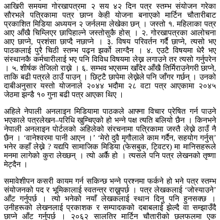
आखिरी समयमा गोरखापत्रमा २ सय ४२ दिन पत्र स्तम्भ संयोजन गरेका
सौरभले पत्रिकामा पत्र छाप्न केही योजना बनाएको मार्टिन चौतारीबाट
प्रकाशित मिडिया अध्ययन २ जर्नलमा लेखेका छन् । जस्तो १. महिलाका पत्र
आए आँखै चिम्लिएर छापिहाल्ने जस्तोसुकै होस् । २. गोरखापत्रका आलोचना
आए छाप्ने, प्रशंसा छाप्दै नछाप्ने । ३. विषय परिवर्तन गर्दै छाप्ने, त्यसो भए
पाठकलाई पुरै चिठी स्तम्भ पढ्न झर्को लाग्दैन । ४. एउटै विषयमा धेरै भए
संस्थानकै कर्मचारीलाई भए पनि विविध विषयमा लेख्न लगाउने तर त्यसो गर्नुपरेन
। ५. शीर्षक तेजिलो राख्ने । ६. सम्भव भएसम्म खाँदेर आँखै तिर्मिराउनेगरी छाप्ने,
ताकि बढी पत्रले ठाउँ पाउन् । छिट्टै छापेमा लेख्नेले पनि जाँगर गर्छन् । उनको
दाबीअनुसार यस्तो योजनाले २०४४ भदौमा २८ वटा पत्र आएकामा २०४५
जेठमा झन्डै १० गुना बढी पत्र आएका थिए ।
अहिले नेपाली अनलाइन मिडियामा पाठकले आफ्ना विचार प्रेषित गर्न पाउने
भएकाले पत्रलेखन–परिधि खुम्चिएको हो भन्ने पक्ष त्यति बलियो छैन । किनभने
नेपाली अनलाइन पोर्टलको अहिलेको संरचनामा पत्रिकामा जस्तै लेख्ने ठाउँ नै
छैन । ‘वानेश्वरमा पानी आएन ।’ ‘मेरो दुवै मृगौलाले काम गर्दैन, सहयोग गर्नुस्’
भनेर कहाँ लेख्ने ? यद्यपि सामाजिक मिडिया (फेसबुक, ट्विटर) मा मानिसहरूले
मनमा लागेको कुरा लेख्छन् । त्यो अर्कै हो । त्यसले पनि पत्र लेखनको तृष्णा
मेट्दैन ।
समावेशीपन कसरी कायम गर्न सकिन्छ भन्ने प्रश्नमा फर्कने हो भने पत्र स्तम्भ
संयोजनको पद र भूमिकालाई स्वतन्त्र राख्नुपर्छ । पत्र लेखकलाई ‘जोस्याउने’
आँट गर्नुपर्छ । त्यो भनेको नयाँ लेखकलाई स्थान दिनु पनि हुनसक्छ ।
उनीहरूको लेखनलाई प्रकाशक र सम्पादकको दबाबलाई झेल्दै वा सम्झाउँदै
छाप्ने आँट गर्नुपर्छ । २०६२ सालतिर मार्टिन चौतारीको छलफलमा एक