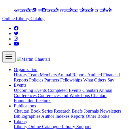
अङ्ग्रेजी महिनाको प्रत्येक दोस्रो र चौथो
शुक्रबार मार्टिन चौतारी र यसको पुस्तकालय
Online Library Catalog
बन्द रहने छ ।
Organization
History
Team
Members
Annual Reports
Audited Financial
Reports
Policies
Partners
Fellowships
What Others Say
Events
Upcoming Events
Completed Events
Chautari Annual
Conferences
Conferences and Workshops
Chautari
Foundation Lectures
Publications
Chautari Book Series
Research Briefs
Journals
Newsletters
Bibliographies
Author Indexes
Reports
Other Books
Library
Library
Online Catalogue
Library Support