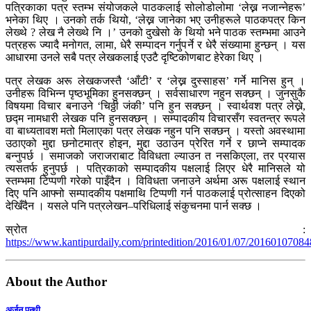
पत्रिकाका पत्र स्तम्भ संयोजकले पाठकलाई सोलोडोलोमा ‘लेख्न नजान्नेहरू’
भनेका थिए । उनको तर्क थियो, ‘लेख्न जानेका भए उनीहरूले पाठकपत्र किन
लेख्थे ? लेख नै लेख्थे नि ।’ उनको दुखेसो के थियो भने पाठक स्तम्भमा आउने
पत्रहरू ज्यादै मनोगत, लामा, धेरै सम्पादन गर्नुपर्ने र धेरै संख्यामा हुन्छन् । यस
आधारमा उनले सबै पत्र लेखकलाई एउटै दृष्टिकोणबाट हेरेका थिए ।
पत्र लेखक अरू लेखकजस्तै ‘आँटी’ र ‘लेख्न दुस्साहस’ गर्ने मानिस हुन् ।
उनीहरू विभिन्न पृष्ठभूमिका हुनसक्छन् । सर्वसाधारण नहुन सक्छन् । जुनसुकै
विषयमा विचार बनाउने ‘चिठ्ठी जंकी’ पनि हुन सक्छन् । स्वार्थवश पत्र लेख्ने,
छद्म नामधारी लेखक पनि हुनसक्छन् । सम्पादकीय विचारसँग स्वतन्त्र रूपले
वा बाध्यतावश मतो मिलाएका पत्र लेखक नहुन पनि सक्छन् । यस्तो अवस्थामा
उठाएको मुद्दा छनोटमात्र होइन, मुद्दा उठाउन प्रेरित गर्ने र छाप्ने सम्पादक
बन्नुपर्छ । समाजको जराजराबाट विविधता ल्याउन त नसकिएला, तर प्रयास
त्यसतर्फ हुनुपर्छ । पत्रिकाको सम्पादकीय पक्षलाई लिएर धेरै मानिसले यो
स्तम्भमा टिप्पणी गरेको पाइँदैन । विविधता जनाउने अर्थमा अरू पक्षलाई स्थान
दिए पनि आफ्नो सम्पादकीय पक्षमाथि टिप्पणी गर्न पाठकलाई प्रोत्साहन दिएको
देखिँदैन । यसले पनि पत्रलेखन–परिधिलाई संकुचनमा पार्न सक्छ ।
स्रोत :
https://www.kantipurdaily.com/printedition/2016/01/07/20160107084
About the Author
अर्जुन पन्थी