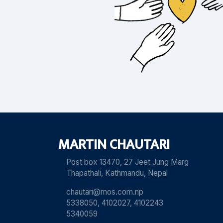
MARTIN CHAUTARI
Post box 13470, 27 Jeet Jung Marg
Thapathali, Kathmandu, Nepal
chautari@mos.com.np
5338050, 4102027, 4102243
5340059