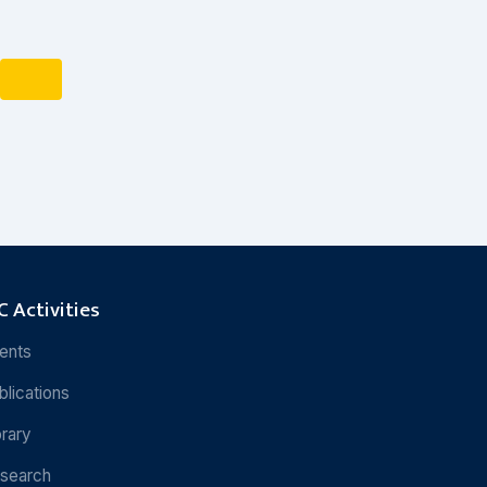
 Activities
ents
blications
brary
search