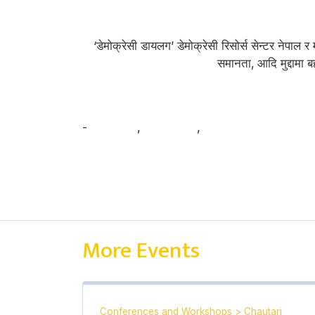
‘डेमोक्रेसी डायलग’ डेमोक्रेसी रिसोर्स सेन्टर नेप
समानता‚ आदि मुद्दामा ब
-
रञ्जु दर्शना
,
सचिन घिमिरे
,
उज्ज्वल प्रसाई
More Events
Conferences and Workshops
>
Chautari