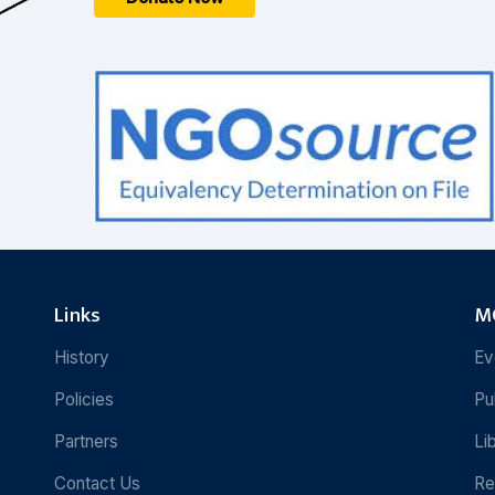
Links
MC
History
Ev
Policies
Pu
Partners
Li
Contact Us
Re