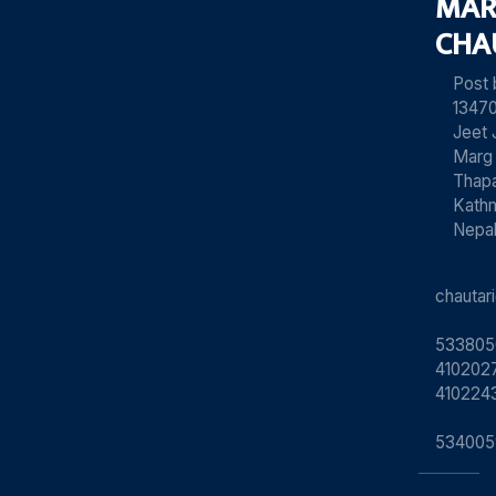
MAR
CHA
Post
13470
Jeet 
Marg
Thapa
Kath
Nepa
chauta
533805
4102027
410224
534005