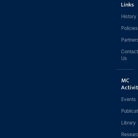
Links
History
Policies
Partner
Contact
Us
MC
Activi
Events
Publica
Library
Resear