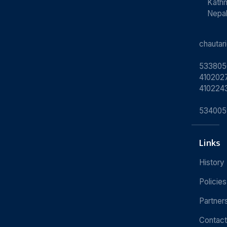
Kath
Nepa
chauta
533805
4102027
410224
534005
Links
History
Policies
Partner
Contact