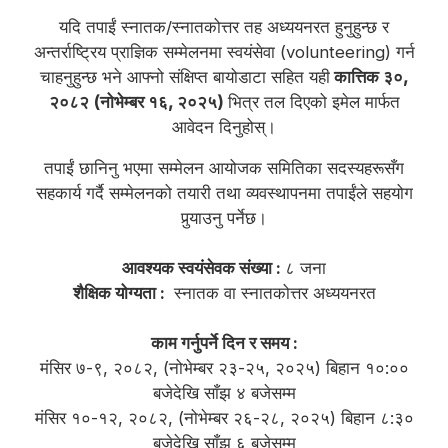
यदि तपाईं स्नातक/स्नातकोत्तर तह अध्ययनरत हुनुहुन्छ र
अन्तर्राष्ट्रिय प्राज्ञिक सम्मेलनमा स्वयंसेवा (volunteering) गर्न
चाहनुहुन्छ भने आफ्नो संक्षिप्त बायोडाटा सहित यही
कात्तिक ३०,
२०८२ (नोभेम्बर १६, २०२५)
भित्र तल दिएको इमेल मार्फत
आवेदन दिनुहोस्।
तपाईं छानिनु भएमा सम्मेलन आयोजक समितिका सदस्यहरूसँग
सहकार्य गर्दै सम्मेलनको तयारी तथा व्यवस्थापनमा तपाईंले सहयोग
पुर्‍याउनु पर्नेछ।
आवश्यक स्वयंसेवक संख्या :
८ जना
शैक्षिक योग्यता :
स्नातक वा स्नातकोत्तर अध्ययनरत
काम गर्नुपर्ने दिन र समय :
मंसिर ७-९, २०८२, (नोभेम्बर २३-२५, २०२५) बिहान १०:००
बजेदेखि साँझ ४ बजेसम्म
मंसिर १०-१२, २०८२, (नोभेम्बर २६-२८, २०२५) बिहान ८:३०
बजेदेखि साँझ ६ बजेसम्म