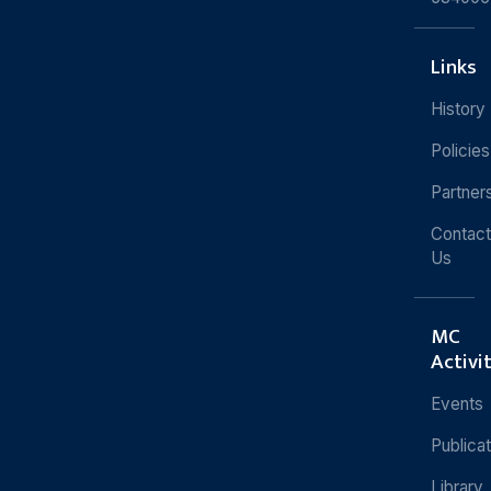
Links
History
Policies
Partner
Contact
Us
MC
Activi
Events
Publica
Library