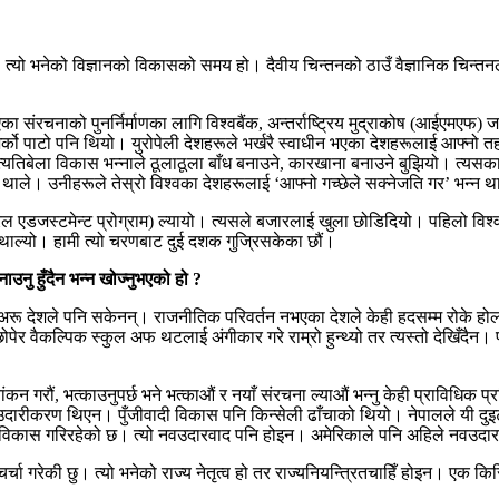
्यो भनेको विज्ञानको विकासको समय हो। दैवीय चिन्तनको ठाउँ वैज्ञानिक चिन्तनल
भएका संरचनाको पुनर्निर्माणका लागि विश्वबैंक, अन्तर्राष्ट्रिय मुद्राकोष (आईएमएफ
 अर्को पाटो पनि थियो। युरोपेली देशहरूले भर्खरै स्वाधीन भएका देशहरूलाई आफ्नो तह
बेला विकास भन्नाले ठूलाठूला बाँध बनाउने, कारखाना बनाउने बुझियो। त्यसका ल
ाले। उनीहरूले तेस्रो विश्वका देशहरूलाई ‘आफ्नो गच्छेले सक्नेजति गर’ भन्
ल एडजस्टमेन्ट प्रोग्राम) ल्यायो। त्यसले बजारलाई खुला छोडिदियो। पहिलो विश्
 थाल्यो। हामी त्यो चरणबाट दुई दशक गुज्रिसकेका छौं।
नु हुँदैन भन्न खोज्नुभएको हो ?
 देशले पनि सकेनन्। राजनीतिक परिवर्तन नभएका देशले केही हदसम्म रोके होलान
 छोपेर वैकल्पिक स्कुल अफ थटलाई अंगीकार गरे राम्रो हुन्थ्यो तर त्यस्तो देखिँ
न गरौं, भत्काउनुपर्छ भने भत्काऔं र नयाँ संरचना ल्याऔं भन्नु केही प्राविधिक प
उदारीकरण थिएन। पुँजीवादी विकास पनि किन्सेली ढाँचाको थियो। नेपालले यी दुइटाम
जार विकास गरिरहेको छ। त्यो नवउदारवाद पनि होइन। अमेरिकाले पनि अहिले नवउद
्चा गरेकी छु। त्यो भनेको राज्य नेतृत्व हो तर राज्यनियन्त्रितचाहिँ होइन। एक 