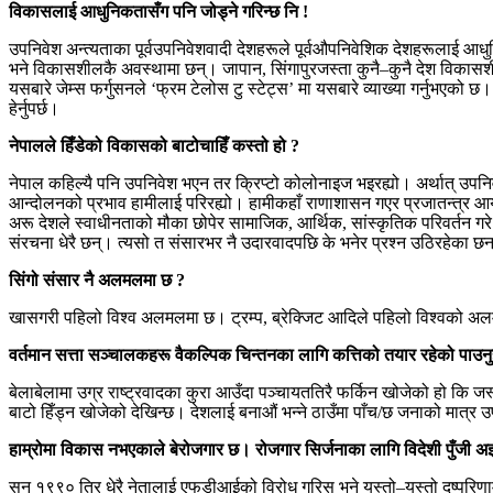
विकासलाई आधुनिकतासँग पनि जोड्ने गरिन्छ नि !
उपनिवेश अन्त्यताका पूर्वउपनिवेशवादी देशहरूले पूर्वऔपनिवेशिक देशहरूलाई आध
भने विकासशीलकै अवस्थामा छन्। जापान, सिंगापुरजस्ता कुनै–कुनै देश वि
यसबारे जेम्स फर्गुसनले ‘फ्रम टेलोस टु स्टेट्स’ मा यसबारे व्याख्या गर्नुभ
हेर्नुपर्छ।
नेपालले हिँडेको विकासको बाटोचाहिँ कस्तो हो ?
नेपाल कहिल्यै पनि उपनिवेश भएन तर क्रिप्टो कोलोनाइज भइरह्यो। अर्थात् उपनि
आन्दोलनको प्रभाव हामीलाई परिरह्यो। हामीकहाँ राणाशासन गएर प्रजातन्त्र 
अरू देशले स्वाधीनताको मौका छोपेर सामाजिक, आर्थिक, सांस्कृतिक परिवर्तन गरे
संरचना धेरै छन्। त्यसो त संसारभर नै उदारवादपछि के भनेर प्रश्न उठिरहेका 
सिंगो संसार नै अलमलमा छ ?
खासगरी पहिलो विश्व अलमलमा छ। ट्रम्प, ब्रेक्जिट आदिले पहिलो विश्वको अल
वर्तमान सत्ता सञ्चालकहरू वैकल्पिक चिन्तनका लागि कत्तिको तयार रहेको पाउनुह
बेलाबेलामा उग्र राष्ट्रवादका कुरा आउँदा पञ्चायततिरै फर्किन खोजेको हो कि 
बाटो हिँड्न खोजेको देखिन्छ। देशलाई बनाऔं भन्ने ठाउँमा पाँच/छ जनाको मात्र उपस
हाम्रोमा विकास नभएकाले बेरोजगार छ। रोजगार सिर्जनाका लागि विदेशी पुँजी अझ 
सन् १९९० तिर धेरै नेतालाई एफडीआईको विरोध गरिस् भने यस्तो–यस्तो दुष्परि