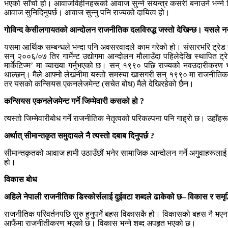
भएको साँचो हो। आवाजविहीनहरूको आवाज सुन्ने संयन्त्र कसरी बनाउने भन्ने च
आवाज सुनिदिनुपर्छ। आवाज सुन्नु पनि राज्यको दायित्व हो।
गोविन्द केसीलगायतको आन्दोलन राजनीतिक दलविरुद्ध जस्तो देखिन्छ। यसले नया
यसमा आर्थिक सम्बन्धले भन्दा पनि अवसरवादले काम गरेको हो। संसारभरि ट्रेड
सन् २००६/०७ तिर गार्मेन्ट उद्योगमा आन्दोलन मौलाउँदा पहिलेदेखि स्थापित ट्र
मार्केटिज्म’ मा व्याख्या गर्नुभएको छ। सन् १९९० पछि राज्यको नवउदारीकरण
थाल्छन्। मैले आफ्नो लेखनीमा यस्तो समस्या खासगरी सन् १९९० मा राजनीतिक पर
तर यसको कन्सियस एकनलेजमेन्ट (सचेत बोध) मैले देखिरहेको छैन।
कन्सियस एकनलेजमेन्ट गर्ने जिम्मेवारी कसको हो ?
त्यस्तो जिम्मेवारीबोध गर्ने राजनीतिक नेतृत्वको परिकल्पना पनि गाह्रो छ। उहाँहरू
अर्थात् सीमान्तकृत समुदायले नै त्यस्तो दबाब दिनुपर्छ ?
सीमान्तकृतको आवाज हामी उठाउँछौं भनेर सामाजिक आन्दोलन गर्ने अगुवाहरू
हो।
विकास बोध
अहिले नेपाली राजनीतिक डिस्कोर्सलाई दुईवटा शब्दले ढाकेको छ– विकास र समृद
राजनीतिक परिवर्तनपछि सुरु हुनुपर्ने बहस विकासकै हो। विकासको बहस नै भएन
आफैंमा राजनीतीकरण भएको छ। विकास भन्ने शब्द अपहृत भएको छ।