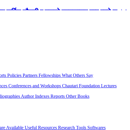
रबार मार्टिन चौतारी र यसको पुस्तकालय बन्द रहने छ ।
orts
Policies
Partners
Fellowships
What Others Say
ences
Conferences and Workshops
Chautari Foundation Lectures
liographies
Author Indexes
Reports
Other Books
are Available
Useful Resources
Research Tools
Softwares