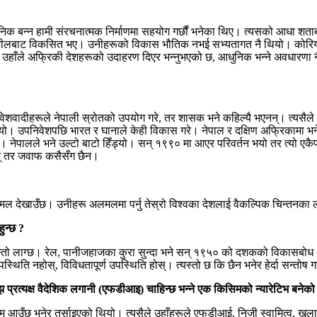
ुनिक बन्न हामी संरचनात्मक निर्माणमा सहयोग गर्छौं भनेका थिए। त्यसको आधा शत
कासशीलबाट विकसित भए। उनीहरूको विकास भौतिक नभई सभ्यतागत नै थियो। कोर
एको छ। उहाँले अफ्रिकी देशहरूको उदाहरण दिएर भन्नुभएको छ, आधुनिक भन्ने अवधा
वेशवादीहरूले नेपाली स्रोतको उपयोग गरे, तर शासक भने कहिल्यै भएनन्। त्यसैले 
आयो। उपनिवेशपछि भारत र घानाले केही विकास गरे। नेपाल र दक्षिण अफ्रिकामा
। नेपालले भने उल्टो बाटो हिँड्यो। सन् १९९० मा आएर परिवर्तन भयो तर त्यो एकैपट
छन् तर जवाफ कसैसँग छैन।
मल देखाउँछ। उनीहरू अलमलमा पर्नु तेस्रो विश्वका देशलाई वैकल्पिक चिन्तनका
ुन्छ ?
जस्तो लाग्छ। रेल, पानीजहाजका कुरा सुन्दा भने सन् १९५० को दशकको विकासबोध अप
्थिति नहोस्, विविधतापूर्ण उपस्थिति होस्। त्यस्तो छ कि छैन भनेर हेर्दा सन्तोष ग
प्रत्यक्ष वैदेशिक लगानी (एफडीआइ) चाहिन्छ भन्ने एक किसिमको न्यारेटिभ बनेको छ
णाम आउँछ भनेर तर्साइएको थियो। त्यसैले उहाँहरूले एफडीआई, निजी स्वामित्व, ख