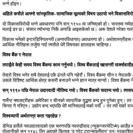
भन्ने होइन।
अहिले कसैले आफ्नो सांस्कृतिक–सामाजिक मूल्यको विषय उठायो भने विकासविरोधी
यो विकासविरोधी भन्ने अवधारणा पनि सन् १९५० मा जन्मिएको हो। भारतमा नर्मदा 
मलाई डर छ। संसार त्योभन्दा निकै अगाडि आइसकेको छ। अरू देशले गरेका गल्ती
विकास भनेको इन्टरडिस्पिलनरी (अन्तरविधागत) अवधारणा हो। अर्थशास्त्रीहरू मा
आर्थिक नीतिहरू तर्जुमा गर्दा त्यसैले धेरै विषयका ज्ञाताहरू चाहिन्छ।
विश्व बैंक र नेपाल
तपाईंले केही समय विश्व बैंकमा काम गर्नुभयो। विश्व बैंकलाई खासगरी मार्क्सवादीहर
तेस्रो विश्व भनेर सबै देशलाई एकै ढंगले पनि नहेरौं। विश्व बैंकमा चीन र ने
उसले विशिष्ट आर्थिक क्षेत्र कसरी बनाउने भन्ने ज्ञान मात्र माग्यो। विश्व बैंकम
सन् १९९० पछि नेपाल उदारवादी नीतिमा गयो। विश्व बैंकको सदस्य भयो। त्यस
गार्मेन्ट फ्याक्ट्रीहरू अमेरिका र चीनको व्यापारिक युद्धमा बन्द हुन पुगेका हुन्
चिन्ता नै गरिएन। उद्योग बन्द भएपछि धेरै मानिसलाई मर्का पर्यो । तर त्यो मर्क
विश्वव्यापी अर्थतन्त्र कता गइरहेछ ?
डेभिड हार्वेले नवउदारवादको एक चरणपछि नवरुढीवाद (न्युकन्जरभेटिज्म) आउँछ 
पोलानीको सन् १९४८ तिर आएको किताब ‘द ग्रेट ट्रान्सफर्मेसन’ पुनः प्रकाशित ग