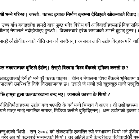
 भन्ने गरिन्छ। जस्तो– फास्ट ट्र्याक निर्माण क्रममा देखिएको खोकनाको विवाद
उच्च बाँध बनाइरहँदा हाम्रो वास डुब्छ भनेर विरोध गर्ने आदिवासीहरूलाई विकासव
लाई नेपालले नदोहोर्याइए हुन्थ्यो। विकासबारे हरेक समाजको आफ्नै बुझाइ हुन्
त्रै औद्योगीकरणको नीति तय गर्न सक्दैनन्। त्यसका लागि उद्योगविद्हरू पनि चाहि
ू नकारात्मक दृष्टिले हेर्छन्। तेस्रो विश्वमा विश्व बैंकको भूमिका कस्तो छ ?
पालकै आबद्धतालाई हेर्ने हो भने पूरै फरक पाइन्छ। चीन र नेपालमा विश्व बैंकको
ा नेपालको उपस्थिति निकै निराशाजनक छ। उसले जे भन्यो त्यो खुरुखुरु मान्ने प्रवृत्
पछि हाम्रा ठूला कलकारखाना बन्द भए। त्यसको कारण के थियो ?
। तर नीतिनिर्माताहरूमा उद्योग बन्द भएपछि के गर्ने भन्ने चिन्तन नै आएन। ती उद्योगह
ा राज्यले मात्र नभई नागरिक समाज, मिडिया कसैले बुझिदिएनन्। अरू उद्योगको हकमा प
भन्नुभएको थियो। सन् २००८ को संकटपछि एकातिर त्यो सम्भावना थियो भने पुँजीवा
रेर अब यो पढ्नुपर्छ भन्नुभएको थियो। तर अहिले झनै केन्द्रीकृत पुँजीवादतिरै ग