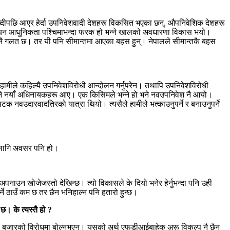
ाब्दीपछि आएर हेर्दा उपनिवेशवादी देशहरू विकसित भएका छन्, औपनिवेशिक देशहरू
ियन आधुनिकता पश्चिमाभन्दा फरक हो भन्ने खालको अवधारणा विकास भयो।
रणा नै गलत छ। तर यी पनि सीमान्तमा आएका बहस हुन्। नेपालले सीमान्तकै बहस
हामीले कहिल्यै उपनिवेशविरोधी आन्दोलन गर्नुपरेन। तथापि उपनिवेशविरोधी
 भने नयाँ अधिनायकहरू आए। एक किसिमले भन्ने हो भने नवउपनिवेश नै आयो।
क नवउदारवादतिरको यात्रा थियो। त्यसैले हामीले भत्काउनुपर्ने र बनाउनुपर्ने
 लागि अवसर पनि हो।
नाउन खोजेजस्तो देखिन्छ। त्यो विकासले के दियो भनेर हेर्नुभन्दा पनि उही
र्ने ठाउँ कम छ तर छैन भनिहाल्न पनि हतारो हुन्छ।
। के त्यस्तै हो ?
ुला बजारको विरोधमा बोल्नुभएन। यसको अर्थ एफडीआईबाहेक अरू विकल्प नै छैन