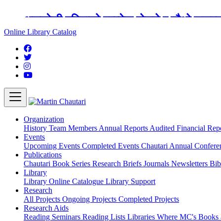
अङ्ग्रेजी महिनाको प्रत्येक दोस्रो र चौथो शुक्
Online Library Catalog
Organization
History
Team
Members
Annual Reports
Audited Financial Rep
Events
Upcoming Events
Completed Events
Chautari Annual Confer
Publications
Chautari Book Series
Research Briefs
Journals
Newsletters
Bib
Library
Library
Online Catalogue
Library Support
Research
All Projects
Ongoing Projects
Completed Projects
Research Aids
Reading Seminars
Reading Lists
Libraries Where MC's Books 