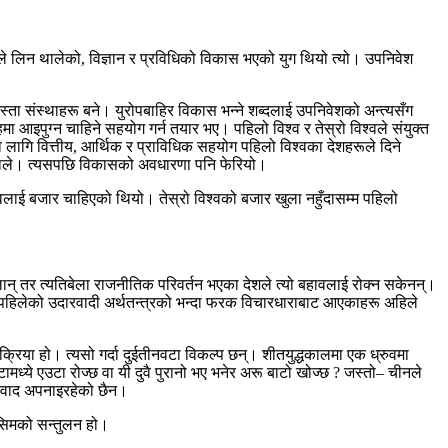
े लिन थालेको, विज्ञान र प्रविधिको विकास भएको युग थियो त्यो। उपनिवेश
) जस्ता संस्थाहरू बने। युरोपबाहिर विकास भन्ने शब्दलाई उपनिवेशको अन्त्यसँग
मा आइपुग्न चाहिने सहयोग गर्न तयार भए। पहिलो विश्व र तेस्रो विश्वले संयुक्त
ागि वित्तीय, आर्थिक र प्राविधिक सहयोग पहिलो विश्वका देशहरूले दिने
न थाले। त्यसपछि विकासको अवधारणा पनि फेरियो।
वलाई बजार चाहिएको थियो। तेस्रो विश्वको बजार खुला नहुँदासम्म पहिलो
् तर त्यतिबेला राजनीतिक परिवर्तन भएका देशले त्यो बहावलाई रोक्न सकेनन्।
दैन। पहिलेको उदारवादी अर्थतन्त्रको भन्दा फरक विचारधाराबाट आएकाहरू अहिले
्रक्रिया हो। त्यसो गर्दा दुईतीनवटा विकल्प छन्। शीतयुद्धकालमा एक ध्रुवमा
ध्ये एउटा रोज्छ वा यी दुवै पुरानो भए भनेर अरू बाटो खोज्छ ? जस्तो– चीनले
ारवाद अपनाइरहेको छैन।
किसिमको सन्तुलन हो।