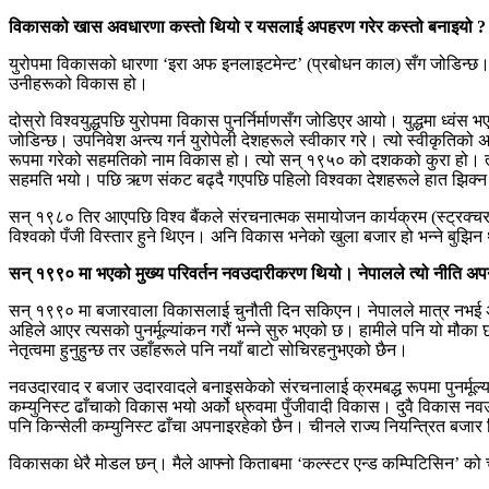
विकासको खास अवधारणा कस्तो थियो र यसलाई अपहरण गरेर कस्तो बनाइयो ?
युरोपमा विकासको धारणा ‘इरा अफ इनलाइटमेन्ट’ (प्रबोधन काल) सँग जोडिन्छ। त
उनीहरूको विकास हो।
दोस्रो विश्वयुद्धपछि युरोपमा विकास पुनर्निर्माणसँग जोडिएर आयो। युद्धमा ध्वंस 
जोडिन्छ। उपनिवेश अन्त्य गर्न युरोपेली देशहरूले स्वीकार गरे। त्यो स्वीकृतिको
रूपमा गरेको सहमतिको नाम विकास हो। त्यो सन् १९५० को दशकको कुरा हो। त्यति
सहमति भयो। पछि ऋण संकट बढ्दै गएपछि पहिलो विश्वका देशहरूले हात झिक्न थ
सन् १९८० तिर आएपछि विश्व बैंकले संरचनात्मक समायोजन कार्यक्रम (स्ट्रक्चर
विश्वको पँजी विस्तार हुने थिएन। अनि विकास भनेको खुला बजार हो भन्ने बुझिन
सन् १९९० मा भएको मुख्य परिवर्तन नवउदारीकरण थियो। नेपालले त्यो नीति अपनाउ
सन् १९९० मा बजारवाला विकासलाई चुनौती दिन सकिएन। नेपालले मात्र नभई अरू
अहिले आएर त्यसको पुनर्मूल्यांकन गरौं भन्ने सुरु भएको छ। हामीले पनि यो मौका
नेतृत्वमा हुनुहुन्छ तर उहाँहरूले पनि नयाँ बाटो सोचिरहनुभएको छैन।
नवउदारवाद र बजार उदारवादले बनाइसकेको संरचनालाई क्रमबद्ध रूपमा पुनर्मूल्यांक
कम्युनिस्ट ढाँचाको विकास भयो अर्को ध्रुवमा पुँजीवादी विकास। दुवै विकास नव
पनि किन्सेली कम्युनिस्ट ढाँचा अपनाइरहेको छैन। चीनले राज्य नियन्त्रित ब
विकासका धेरै मोडल छन्। मैले आफ्नो किताबमा ‘कल्स्टर एन्ड कम्पिटिसिन’ को चर