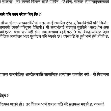
किन्छ। तर त्यस्तो चिन्तन खासै पाइँदैन। जे होस्, राज्यले सीमान्तकृतहरूको
्धले पनि काम गरेका थिए कि ?
। ती आन्दोलन सरकारविरोधी मात्र नभई स्थापित ट्रेड युनियनविरोधी पनि थियो।
ाक्कै त्यस्तै परिदृश्य देखियो। यी सन्दर्भलाई माइकल बुरावेले ‘थल्र्ड वेभ अफ
लिज्मको एउटा चरम रूप यही हो। नवउदारवाद बढ्दै गएपछि यसविरुद्ध आवाज उठ्न
िक आन्दोलन भएर पुनर्गठन पनि भएको छ। त्यसपछि के हुने भन्ने हेर्न बाँकी छ,
। नेपालमा राजनीतिक आन्दोलनपछि सामाजिक आन्दोलन कमजोर भयो। यो विडम्बना
होइन ?
र्तरूपमा आउने हो। तर विकास भन्ने शब्दमा यति धेरै छलफल भएको छ, त्यसको