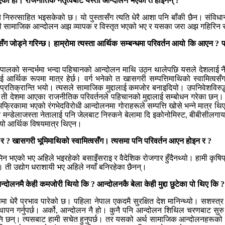
ो हो। राजनीतिक नेतृत्वबाट यस्ता आन्दोलन भएका त होइनन् ?
हिल्यै निरुत्साहित भइसकेको छ। यो पुस्तासँग त्यति धेरै आशा पनि बाँकी छैन। संव
यी सामाजिक आन्दोलन अझ व्यापक र विस्तृत भएको भए र यसका जरा अझ गहिरिन
ँग जोड्ने गरिन्छ। हाम्रोमा त्यस्ता आर्थिक सम्बन्धमा परिवर्तन आयो कि आएन ? परिवर
पालको सन्दर्भमा भन्दा पहिचानको आन्दोलन माथि उठ्न थालेपछि यसले देशलाई नै
र्थिक रूपमा मात्र हेर्छ। वर्ग भनेको त खासगरी सम्पत्तिमाथिको स्वामित्वसँ
तिक्रान्ति भयो। त्यसले सामाजिक मुद्दालाई कमजोर बनाइदियो। उपनिवेशविरुद्ध 
। ती देशमा आएका राजनीतिक परिवर्तनले पहिचानको मुद्दालाई सम्बोधन गरेका छन्।
ण अफ्रिकामा भएको रंगभेदविरोधी आन्दोलनमा गोराहरूले सम्पत्ति खोसे भन्ने मात्र
्सन मन्डेलाजस्ता नेतालाई पनि जेलबाट निस्कने बेलामा दि इकोनोमिस्ट, बीबीसीलगायतक
ो। यो आर्थिक विषयमात्र थिएन।
इन र ? खासगरी भूमिमाथिको स्वामित्वसँग। त्यसमा पनि परिवर्तन आएन होइन र ?
ुने जमिन भएको भए अहिले भइरहेको बसाइँसराइ र वैदेशिक रोजगार हुँदैनथ्यो। हामी 
ो। ती उद्योग धराशायी भए अहिले नयाँ बनिरहेका छैनन्।
न्दोलनमै केही कमजोरी थियो कि ? आन्दोलनकै बेला केही मुद्दा छुटेका पो थिए कि ?
रै प्रभाव पारेको छ। पहिला नेपाल एकदमै सुरक्षित देश मानिन्थ्यो। सशस्त्र संघर्ष
थापन गर्नुपर्छ। अर्को, आन्दोलन नै हो। कुनै पनि आन्दोलन शिथिल चरणबाट सुरु 
 पनि छन्। त्यसबाट हामी सचेत हुनुपर्छ। तर यसको अर्थ सामाजिक आन्दोलनहरूको सम