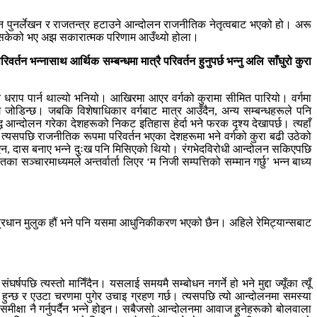
िधान पुनर्लेखन र राजतन्त्र हटाउने आन्दोलन राजनीतिक नेतृत्वबाट भएको हो। अरू
 सकेको भए अझ सकारात्मक परिणाम आउँथ्यो होला।
्तन भन्नासाथ आर्थिक सम्बन्धमा मात्रै परिवर्तन हुनुपर्छ भन्नु अलि साँघुरो कुरा
 धराप पार्न थाल्यो भनियो। आखिरमा आएर वर्गको कुरामा सीमित पारियो। वर्गमा
ग जोडिन्छ। जबकि विशेषाधिकार वर्गबाट मात्र आउँदैन, अन्य सम्बन्धहरूले पनि
आन्दोलन गरेका देशहरूको निकट इतिहास हेर्दा भने फरक दृश्य देखापर्छ। त्यहाँ
 त्यसपछि राजनीतिक रूपमा परिवर्तन भएका देशहरूमा भने वर्गको कुरा बढी उठेको
 थिएन, दास बनाए भन्ने दुःख पनि मिसिएको थियो। रंगभेदविरोधी आन्दोलन सकिएपछि
ा सञ्चारमाध्यमले अन्तर्वार्ता लिएर ‘म निजी सम्पत्तिको सम्मान गर्छु’ भन्न बाध्य
कृषिप्रधान मुलुक हौं भने पनि यसमा आधुनिकीकरण भएको छैन। अहिले रेमिट्यान्सबाट
पछि त्यस्तो मानिँदैन। यसलाई समयमै सम्बोधन नगर्ने हो भने मुद्दा ज्यूँका त्यूँ
हुन्छ र एउटा चरणमा पुगेर उचाइ ग्रहण गर्छ। त्यसपछि त्यो आन्दोलनमा समस्या
ीक्षा नै गर्नुपर्दैन भन्ने होइन। सबैजसो आन्दोलनमा आवाज हुनेहरूको बोलवाला