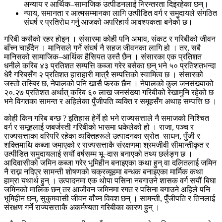
अन्याय र आर्थिक–सामाजिक उत्पीडनलाई निरन्तरता दिइरहेका छन्।
न्याय, समानता र आत्मसम्मानका लागि उत्पीडित वर्ग र समुदायले संगठित
संघर्ष र प्रतिरोध गर्नु आजको अपरिहार्य आवश्यकता बनेको छ।
गरिबी कसैको रहर होइन । संसारमा कोही पनि अभाव, संकट र गरिबीको जीवन
बाँच्न चाहँदैन । मानिसले गर्ने संघर्ष नै सहज जीवनका लागि हो । तर, सबै
मानिसको सामाजिक–आर्थिक हैसियत उस्तै छैन । संसारका एक प्रतिशत
धनीले करिब ४३ प्रतिशत सम्पत्ति कब्जा गरेर बसेका छन् भने ५० प्रतिशतभन्दा
धेरै गरिबसँग २ प्रतिशत हाराहारी मात्रै सम्पत्तिको स्वामित्व छ । संसारको
जस्तो तस्बिर छ, नेपालको पनि खासै फरक छैन । नेपालको कुल जनसंख्याको
२०.२७ प्रतिशत अर्थात् करिब ६० लाख जनसंख्या गरिबीको रेखामुनि रहेको छ
भने विगतका सामन्त र अहिलेका पुँजीपति व्यक्ति र समूहसँग अथाह सम्पत्ति छ ।
कोही किन गरिब बन्छ ? इतिहास हेर्ने हो भने राज्यसत्ताले नै समाजको निश्चित
वर्ग र समूहलाई जबर्जस्ती गरिबीको भासमा धकेलेको हो । राजा, पञ्च र
राज्यसत्ताका वरिपरि रहेका व्यक्तिहरूले उत्पादनका स्रोत–साधन, पुँजी र
शक्तिमाथि कब्जा जमाएको र राज्यसत्ताकै संरक्षणमा श्रमजीवी सीमान्तीकृत र
उत्पीडित समुदायलाई सयौं वर्षसम्म भू–दास बनाएको तथ्य छर्लङ्ग छ ।
आदिवासीको जमिन कब्जा गरेर भूमिहीन बनाइएका कथा हुन् वा दलितलाई जमिन
नै राख्न नदिएर सामन्ती शोषणको चक्रव्यूहमा बन्धक बनाइएका मार्मिक कथा
हाम्रा यथार्थ हुन् । उत्पादनमा एक थोपा पसिना नबगाउने शासक वर्ग सयौं बिघा
जमिनको मालिक छन् तर आजीवन जमिनमा रगत र पसिना बगाउने अहिले पनि
भूमिहीन छन्, सुकुमवासी जीवन बाँच्न विवश छन् । सामन्ती, पुँजीपति र तिनलाई
संरक्षण गर्ने राज्यसत्ताकै अकर्मण्यता गरिबीका कारण हुन् ।