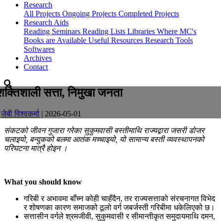
Research
All Projects
Ongoing Projects
Completed Projects
Research Aids
Reading Seminars
Reading Lists
Libraries Where MC's
Books are Available
Useful Resources
Research Tools
Softwares
Archives
Contact
शक्तिशाली सत्ता, निमुखा जनता
-
जेबी विश्वकर्मा
| 2026-05-01
संकटको जीवन गुजारा गरेका सुकुमवासी बस्तीमाथि राज्यद्वारा जसरी डोजर
चलाइयो, बन्दुकको बलमा आतंक मच्चाइयो, यो सामान्य बस्ती व्यवस्थापनको
परिघटना मात्रै होइन ।
What you should know
गरिबी र अभावमा बाँच्न कोही चाहँदैन, तर राज्यसत्ताको संरचनागत विभेद
र शोषणका कारण समाजको ठूलो वर्ग जबर्जस्ती गरिबीमा धकेलिएको छ।
सत्तासीन वर्गले श्रमजीवी, सुकुमवासी र सीमान्तीकृत समुदायमाथि दमन,