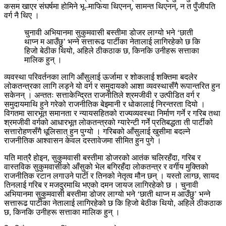
कसम खाएर संघर्षमा होमिने भू–माफिया थिएनन्, सामन्त थिएनन्, न त पुँजीपति
वर्ग नै थिए ।
चुनावी अभियानमा सुकुमवासी बस्तीमा डोजर लाग्यो भने ‘छाती
थाप्न म आउँछु’ भन्ने सत्तारूढ पार्टीका नेतालाई लागिरहेको छ कि
हिजो बेठीक थियो, अहिले ठीकठाक छ, किनकि उनीहरू सत्ताका
मालिक हुन् ।
व्यवस्था परिवर्तनका लागि आँसुलाई ऊर्जामा र शोकलाई शक्तिमा बदलेर
लोकतन्त्रका लागि लड्ने यो वर्ग र समुदायको आशा व्यवस्थासँगै रूपान्तरित हुन
सकेनन् । अन्ततः सत्ताकेन्द्रित राजनीतिले श्रमजीवी र उत्पीडित वर्ग र
समुदायमाथि हुने गरेको राजनीतिक बेइमानी र धोकालाई निरन्तरता दियो ।
विगतमा सारभूत समानता र न्यायसहितको राज्यव्यवस्था निर्माण गर्ने र गरिब तथा
श्रमजीवी वर्गको आधारभूत लोकतन्त्रको ग्यारेन्टी गर्ने प्रतिबद्धता ती पार्टीको
सत्तारोहणसँगै धूलिसात् हुन पुग्यो । गरिबको आँसुलाई खुसीमा बदल्ने
राजनीतिक आश्वासन केवल दस्तावेजमा सीमित हुन पुगे ।
यति मात्रै होइन, सुकुमवासी बस्तीमा डोजरको आतंक चलिरहँदा, गरिब र
वास्तविक सुकुमवासीको आँसुको भेल बगिरहँदा लोकतन्त्र र वर्गीय मुक्तिको
राजनीतिक रटान लगाउने पार्टी र तिनको नेतृत्व मौन छन् । यस्तो लाग्छ, सायद
तिनलाई गरिब र मजदुरमाथि भएको दमन जायज लागिरहेको छ । चुनावी
अभियानमा सुकुमवासी बस्तीमा डोजर लाग्यो भने ‘छाती थाप्न म आउँछु’ भन्ने
सत्तारूढ पार्टीका नेतालाई लागिरहेको छ कि हिजो बेठीक थियो, अहिले ठीकठाक
छ, किनकि उनीहरू सत्ताका मालिक हुन् ।