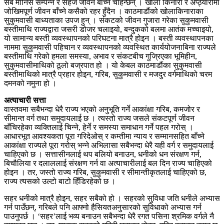
सबै मानिस सम्पन्न र सहज जीवन बाँच्न चाहन्छन् । खोला किनारा र अप्ठ्यारोमा
जोखिमपूर्ण जीवन बाँच्ने कसैको रहर हुँदैन । काठमाडौंको खोलाकिनाराका
सुकुमवासी बाध्यताका उपज हुन् । संकटको जीवन गुजारा गरेका सुकुमवासी
बस्तीमाथि राज्यद्वारा जसरी डोजर चलाइयो, बन्दुकको बलमा आतंक मच्चाइयो,
यो सामान्य बस्ती व्यवस्थापनको परिघटना मात्रै होइन । बस्ती व्यवस्थापनका
नाममा सुकुमवासी पहिचान र व्यवस्थापनको व्यवस्थित कार्ययोजनाबिना राज्यले
बस्तीमाथि गरेको हमला समस्या, अभाव र संकटबीच गुज्रिएका भूमिहीन,
सुकुमवासीमाथिको ठूलो बज्रपात हो । यो केबल काठमाडौंका सुकुमवासी
बस्तीमाथिको मात्रै प्रहार होइन, गरिब, सुकुमवासी र मजदुर वर्गमाथिको चरम
दमनको नमुना हो ।
अत्याचारी सत्ता
वास्तवमा सबैभन्दा धेरै राज्य भएको अनुभूति गर्ने आकांक्षा गरिब, कमजोर र
सीमान्त वर्ग तथा समुदायलाई छ । त्यस्तो राज्य जसले संकटपूर्ण जीवन
बाँचिरहेका व्यक्तिलाई चिन्ने, हेर्ने र समस्या समाधान गर्ने पहल गरोस् ।
आधारभूत आवश्यकता पूरा गरिदेओस् र कम्तीमा न्याय र सम्मानसहित बाँच्ने
आकांक्षा राज्यले पूरा गरोस् भन्ने अभिलासा सबैभन्दा धेरै यही वर्ग र समुदायलाई
चाहिएको छ । सत्तासीनलाई थप बलियो बनाउन, धनीको धन संरक्षण गर्न,
बिचौलिया र दलाललाई संरक्षण गर्न वा अत्याचारीलाई बल दिन राज्य चाहिएको
होइन । तर, जस्तो राज्य गरिब, सुकुमवासी र सीमान्तीकृतलाई चाहिएको छ,
राज्य त्यसको उल्टो बाटो हिँडिरहेको छ ।
सहर धनीको मात्रै होइन, सहर सबैको हो । सहरको सुविधा जति धनीले अभ्यास
गर्न पाउँछन्, गरिबले पनि आफ्नो हैसियतअनुसारको सुविधाको अभ्यास गर्न
पाउनुपर्छ । ‘सहर’लाई भव्य बनाउन सबैभन्दा धेरै रगत पसिना श्रमिक वर्गले नै