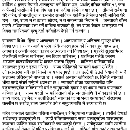
वार्षिक ६ हजार नेपाली आत्महत्या गर्न विवश छन्, अर्थात् दैनिक करिब १६ जना
आफैंलाई पासोमा बेर्न वा विष खान वा नदीमा हेलिन तयार छन् । तीमध्ये सबैभन्दा
धेरै गरिब, सीमान्तीकृत र कमजोर सामाजिक–आर्थिक हैसियत भएकै मानिस धेरै
छन् । तर, राज्य न त कारण खोज्छ, न त समस्याको निदान नै । जनताको बाँच्न
पाउने अधिकारको रक्षा गर्ने दायित्व राज्यको हो, तर राज्य केवल आत्महत्या गर्न
विवश नागरिकको मृत्यु दर्ता गर्नेबाहेक केही गर्न सक्दैन ।
समाजमा विभेद, हिंसा र अत्याचार छ । आत्मसम्मान र अस्तित्व गुमाएर बाँच्न
विवश छन् । अन्तरजातीय प्रेम गरेकै कारण हत्याको सिकार हुन बाध्य छन् ।
अपमान र अस्वीकारका कारण आत्महत्या गर्न विवश छन् । प्रहरी सुरक्षाभित्र
जेलभित्रै मानिस मारिन्छन्, मर्न विवश पारिन्छन् । घरभित्र पसेकै कारण
अञ्जान बालबालिकामाथि क्रूर यातना दिइन्छ । कलिला बालिकामाथि
बलात्कार हुन्छ र हत्या गरिन्छ । राज्य पीडितको न्यायको पक्षमा उभिँदैन ।
लोकतन्त्रमा सबै नागरिकले न्याय पाउनुपर्छ । तर उल्टै पीडितले ‘न्याय दे’ भन्दै
सडकमा उत्रिनुपर्ने बाध्यता छ । जसले अन्याय खपिरहेको छ, तिनैले न्यायको
भीख माग्दै संघर्ष गर्नुपर्ने अवस्था छ । न्यायको ढोका ढकढक्याउँदा पनि
षड्यन्त्रपूर्वक शक्तिशाली वर्ग र समुदायको दबाब र प्रभावमा न्याय पाउनबाट
वञ्चित छन् । राज्य यस्तो न्यायहीनताको बोझ जनतामाथि नै बोकाइरहेको छ ।
राज्य गरिब, श्रमिक र उत्पीडितको न्यायको पक्षमा भन्दा अन्यायको संरक्षणमा
तल्लीन छ अर्थात् राज्य कमजोर वर्ग र समुदायमाथि नै अत्याचारी छ ।
गरिब जनताले खाडीमा पसिना बगाउँछन् र रेमिट्यान्स पठाउँछन् । त्यसैले देशको
अर्थतन्त्र बचाइरहेको छ । त्यही रेमिट्यान्सबाट सत्ता चलाइरहेका शासकहरू
कफनमा फर्किन बाध्य श्रमिकबारे जवाफदेही छैनन् । उनीहरूका लागि खाडीमा
श्रमिक मर्नु केवल नियमित प्रक्रिया मात्रै हो । गरिबले गाँस काटेर सहकारीमा