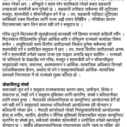
बचत गरेका छन् । बनिबुतो र श्रम गरेर श्रमिकले गरेको बचत सहकारी
ठगहरूको मनमौजी बन्न पुगेको छ । सहकारी ठगीबाट सबैभन्दा धेरै लुटिएका
मजदुर, श्रमजीवी र सीमान्तीकृत वर्ग नै छ । तर, सहकारी गठीबाट लुटिएका
व्यक्तिको रकम फिर्ताका लागि राज्य अझै तयार देखिँदैन । गरिबीका कारण
मिटरब्याजमा ऋण लिन बाध्य यही वर्ग र समुदाय छ ।
गरिब लुट्ने मिटरब्याजी सुदखोरलाई कारबाही गर्ने हिम्मत राज्यले कहिल्यै गर्दैन ।
मिटरब्याज पीडितमाथि पुगेको आर्थिक क्षति र परिपुरण राज्यको चासोका विषय
बन्दैन । लघुवित्तको चरम वित्तीय उत्पीडनको सिकार हुनेमा सबैभन्दा धेरै
श्रमजीवी वर्ग र उत्पीडित समुदाय नै छन् । तर, यस्ता वित्तीय उत्पीडनको अन्त्य
गर्ने र श्रमजीवी वर्गको पक्षमा राज्य एक पाइला अगाडि बढ्न चाहँदैन । राज्यको
यो चरित्रले के देखाउँछ भने गरिब, मजदुर र श्रमजीवी वर्ग र सीमान्तीकृत
समुदायको न्याय, समानता, आत्मसम्मान र आर्थिक–सामाजिक अधिकार तिनको
प्राथमिकतामा छैनन्, अर्थात् यो वर्ग र समुदायमाथिको आर्थिक–सामाजिक
दमनको निरन्तरता नै यो राज्यको मुख्य चरित्र हो ।
धोकाविरुद्ध संघर्ष
समाजको जुन वर्ग र समुदाय राज्यसत्ताका कारण दमन, उत्पीडन, विभेद र
संकटमा छ, त्यही वर्ग र समुदाय मुक्तिका लागि क्रान्ति, संघर्ष र बलिदानीका
लागि तयार हुन्छ । नेपालको लोकतान्त्रिक वा कम्युनिस्ट आन्दोलनमा हेर्ने हो
भने यही वर्ग र समुदायले व्यवस्था परिवर्तनको आन्दोलनमा धेरै योगदान र
बलिदानी गरेका छन् । नेपाली कांग्रेसले गरेको निरंकुशताविरोधी आन्दोलनमा
होस् वा वर्गीय, जातीय, क्षेत्रीय र लैंगिक मुक्तिको विचारसहित भएका कम्युनिस्ट
क्रान्ति वा संघर्ष हुन्, सबैजसो संघर्षमा श्रमजीवी र उत्पीडित वर्गको महत्त्वपूर्ण
योगदान छ । संघीय लोकतन्त्रान्त्रिक गणतन्त्रका लागि ‘मृत्यु वा मुक्ति’ को