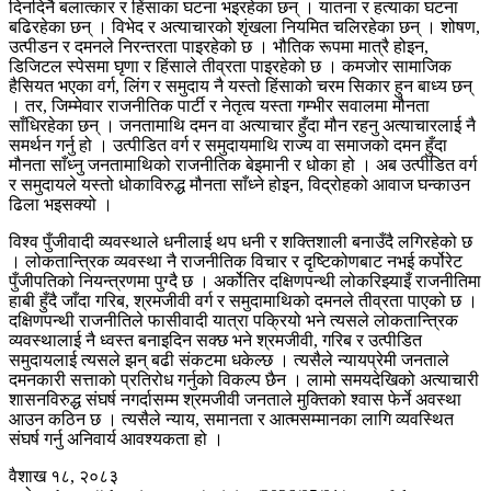
दिनदिनै बलात्कार र हिंसाका घटना भइरहेका छन् । यातना र हत्याका घटना
बढिरहेका छन् । विभेद र अत्याचारको शृंखला नियमित चलिरहेका छन् । शोषण,
उत्पीडन र दमनले निरन्तरता पाइरहेको छ । भौतिक रूपमा मात्रै होइन,
डिजिटल स्पेसमा घृणा र हिंसाले तीव्रता पाइरहेको छ । कमजोर सामाजिक
हैसियत भएका वर्ग, लिंग र समुदाय नै यस्तो हिंसाको चरम सिकार हुन बाध्य छन्
। तर, जिम्मेवार राजनीतिक पार्टी र नेतृत्व यस्ता गम्भीर सवालमा मौनता
साँधिरहेका छन् । जनतामाथि दमन वा अत्याचार हुँदा मौन रहनु अत्याचारलाई नै
समर्थन गर्नु हो । उत्पीडित वर्ग र समुदायमाथि राज्य वा समाजको दमन हुँदा
मौनता साँध्नु जनतामाथिको राजनीतिक बेइमानी र धोका हो । अब उत्पीडित वर्ग
र समुदायले यस्तो धोकाविरुद्ध मौनता साँध्ने होइन, विद्रोहको आवाज घन्काउन
ढिला भइसक्यो ।
विश्व पुँजीवादी व्यवस्थाले धनीलाई थप धनी र शक्तिशाली बनाउँदै लगिरहेको छ
। लोकतान्त्रिक व्यवस्था नै राजनीतिक विचार र दृष्टिकोणबाट नभई कर्पोरेट
पुँजीपतिको नियन्त्रणमा पुग्दै छ । अर्कोतिर दक्षिणपन्थी लोकरिझ्याइँ राजनीतिमा
हाबी हुँदै जाँदा गरिब, श्रमजीवी वर्ग र समुदामाथिको दमनले तीव्रता पाएको छ ।
दक्षिणपन्थी राजनीतिले फासीवादी यात्रा पक्रियो भने त्यसले लोकतान्त्रिक
व्यवस्थालाई नै ध्वस्त बनाइदिन सक्छ भने श्रमजीवी, गरिब र उत्पीडित
समुदायलाई त्यसले झन् बढी संकटमा धकेल्छ । त्यसैले न्यायप्रेमी जनताले
दमनकारी सत्ताको प्रतिरोध गर्नुको विकल्प छैन । लामो समयदेखिको अत्याचारी
शासनविरुद्ध संघर्ष नगर्दासम्म श्रमजीवी जनताले मुक्तिको श्वास फेर्ने अवस्था
आउन कठिन छ । त्यसैले न्याय, समानता र आत्मसम्मानका लागि व्यवस्थित
संघर्ष गर्नु अनिवार्य आवश्यकता हो ।
वैशाख १८, २०८३