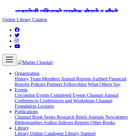
अङ्ग्रेजी महिनाको प्रत्येक दोस्रो र चौथो
शुक्रबार मार्टिन चौतारी र यसको पुस्तकालय
Online Library Catalog
बन्द रहने छ ।
Organization
History
Team
Members
Annual Reports
Audited Financial
Reports
Policies
Partners
Fellowships
What Others Say
Events
Upcoming Events
Completed Events
Chautari Annual
Conferences
Conferences and Workshops
Chautari
Foundation Lectures
Publications
Chautari Book Series
Research Briefs
Journals
Newsletters
Bibliographies
Author Indexes
Reports
Other Books
Library
Library
Online Catalogue
Library Support