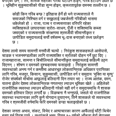
बगाएका छन् । तर, शासक सहरको गरिबी घटाउन होइन, गरिब हटाउन उद्यत छ
। भूमिहीन सुकुमवासीको पीडा सुन्न होइन, क्रूरतापूर्वक दमनमा तल्लीन छ ।
कोही किन गरिब बन्छ ? इतिहास हेर्ने हो भने राज्यसत्ताले नै
समाजको निश्चित वर्ग र समूहलाई जबर्जस्ती गरिबीको भासमा
धकेलेको हो । राजा, पञ्च र राज्यसत्ताका वरिपरि रहेका
व्यक्तिहरूले उत्पादनका स्रोत–साधन, पुँजी र शक्तिमाथि कब्जा
जमाएको र राज्यसत्ताकै संरक्षणमा श्रमजीवी सीमान्तीकृत र
उत्पीडित समुदायलाई सयौं वर्षसम्म भू–दास बनाएको तथ्य छर्लङ्ग
छ ।
देशमा लामो समय सामन्ती मनमौजी चल्यो । निरंकुश शासकहरूले आसेपासे,
चाडक र भजनमण्डलीका लागि राज्यशक्ति र स्रोतको दोहन गर्ने छुट दिए ।
राजामहाराजा, सामन्त र बिचौलियाले सीमान्तीकृत समुदायलाई कहिल्यै उठ्न
दिएनन् । शोषण र दमनको दुश्चक्रममा फसाइरहे । निरंकुश सामन्ती
व्यवस्थाको अन्त्य गर्न र कम्तीमा आधारभूत लोकतान्त्रिक अधिकार प्राप्तिका
लागि गरिब, मजदुर, किसान, सुकुमवासी, उत्पीडित वर्ग र समुदाय ‘मुक्ति या मृत्यु’
रोजेर संघर्षको मोर्चामा आफूलाई बलिदानी दिन तयार भए । राज्य आतंक, दमन,
यातना झेलेर देशमा लोकतान्त्रिक गणतन्त्र ल्याउन भूमिका खेले । अहिलेको
राजनीतिक व्यवस्था ल्याउन बलिदानी गरेको यही वर्ग र समुदायमाथि नै शासक
दमनको हतियार लिएर लगार्दै छ । विडम्बना नै भन्नुपर्छ, जसले यो राजनीतिक
व्यवस्था स्थापनाका लागि कुनै योगदान पुर्‍याएनन्, तिनै शासकले यो व्यवस्थामा
गरिब र श्रमजीवी वर्गमाथि फेरि दमनको डन्डा चलाइरहेको छ ।
देशका जनता अभाव, संकट, विभेद र अत्याचारका कारण आफैंलाई घाँटी थिचेर
हत्या गर्न विवश पार्छ । तथ्यांकले भन्छ, विगत १० वर्षको आँकडा हेर्दा नेपालमा