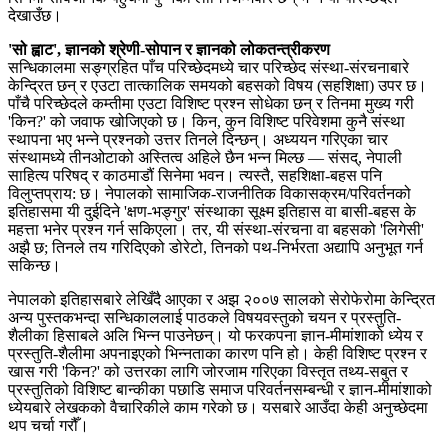
देखाउँछ।
'सो ह्वाट', ज्ञानको श्रेणी-सोपान र ज्ञानको लोकतन्त्रीकरण
सन्धिकालमा सङ्ग्रहित पाँच परिच्छेदमध्ये चार परिच्छेद संस्था-संरचनाबारे
केन्द्रित छन् र एउटा तात्कालिक समयको बहसको विषय (सहशिक्षा) उपर छ।
पाँचै परिच्छेदले कम्तीमा एउटा विशिष्ट प्रश्न सोधेका छन् र तिनमा मुख्य गरी
'किन?' को जवाफ खोजिएको छ। किन, कुन विशिष्ट परिवेशमा कुनै संस्था
स्थापना भए भन्ने प्रश्नको उत्तर तिनले दिन्छन्। अध्ययन गरिएका चार
संस्थामध्ये तीनओटाको अस्तित्व अहिले छैन भन्न मिल्छ — संसद्, नेपाली
साहित्य परिषद् र काठमाडौं सिनेमा भवन। त्यस्तै, सहशिक्षा-बहस पनि
विलुप्तप्राय: छ। नेपालको सामाजिक-राजनीतिक विकासक्रम/परिवर्तनको
इतिहासमा यी दुईदिने 'क्षण-भङ्गुर' संस्थाका सूक्ष्म इतिहास वा बासी-बहस के
महत्ता भनेर प्रश्न गर्न सकिएला। तर, यी संस्था-संरचना वा बहसको 'लिगेसी'
अझै छ; तिनले तय गरिदिएको डोरेटो, तिनको पथ-निर्भरता अद्यापि अनुभूत गर्न
सकिन्छ।
नेपालको इतिहासबारे लेखिँदै आएका र अझ २००७ सालको सेरोफेरोमा केन्द्रित
अन्य पुस्तकभन्दा सन्धिकाललाई पाठकले विषयवस्तुको चयन र प्रस्तुति-
शैलीका हिसाबले अलि भिन्न पाउनेछन्। यो फरकपना ज्ञान-मीमांशाको ध्येय र
प्रस्तुति-शैलीमा अपनाइएको भिन्नताका कारण पनि हो। केही विशिष्ट प्रश्न र
खास गरी 'किन?' को उत्तरका लागि जोरजाम गरिएका विस्तृत तथ्य-सबुत र
प्रस्तुतिको विशिष्ट बान्कीका पछाडि समाज परिवर्तनसम्बन्धी र ज्ञान-मीमांशाको
ध्येयबारे लेखकको वैचारिकीले काम गरेको छ। यसबारे आउँदा केही अनुच्छेदमा
थप चर्चा गरौँ।