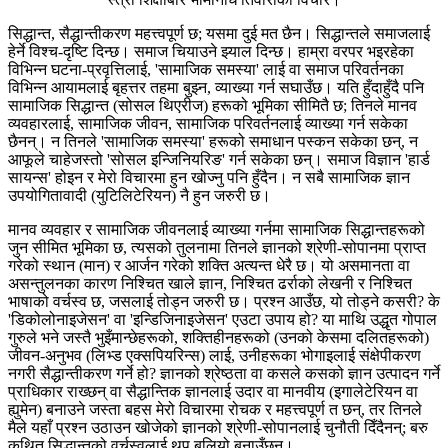
सिद्धान्त, सैद्धान्तीकरण महत्त्वपूर्ण छ; यसमा दुई मत छैन। सिद्धान्तले समाजलाई
हेर्ने विश्च-दृष्टि दिन्छ। समाज चियाउने झ्याल दिन्छ। हाम्रा वरपर भइरहेका
विभिन्न घटना-प्रवृत्तिलाई, 'सामाजिक समस्या' लाई वा समाज परिवर्तनका
विभिन्न आयामलाई बृहत्तर तहमा बुझ्न, व्याख्या गर्न सघाउँछ। यति हुँदाहुँदै पनि
सामाजिक सिद्धान्त (सोसल थिएरीज) हरूको भूमिका सीमितै छ; तिनले मानव
व्यवहारलाई, सामाजिक जीवन, सामाजिक परिवर्तनलाई व्याख्या गर्न सकेका
छैनन्। न तिनले 'सामाजिक समस्या' हरूको समाधान पस्कन सकेका छन्, न
आफूले चाहेजस्तो 'सोसल इन्जिनियरिङ' गर्न सकेका छन्। समाज विज्ञान 'हार्ड
सायन्स' होइन र मेरो विचारमा हुन खोज्नु पनि हुँदैन। न सबै सामाजिक ज्ञान
उपयोगितावादी (युटिलिटेरियन) नै हुन जरुरी छ।
मानव व्यवहार र सामाजिक जीवनलाई व्याख्या गर्नमा सामाजिक सिद्धान्तहरूको
जुन सीमित भूमिका छ, त्यसको तुलनामा तिनले ज्ञानको श्रेणी-सोपानमा प्राप्त
गरेको स्थान (मान) र आर्जन गरेको शक्ति अत्यन्त धेरै छ। यो असमानता वा
असन्तुलनका कारण निश्चित खाले ज्ञान, निश्चित ढर्राको लेखनी र निश्चित
भाषाको वर्चस्व छ, जसलाई तोड्न जरुरी छ। प्रश्न आउँछ, यो तोड्ने कसरी? के
'डिकोलोनाइजेसन' वा 'इन्डिजिनाइजेसन' एउटा उपाय हो? या माथि उद्धृत गोपाल
गुरुले भने जस्तै भुइँमान्छेहरूको, शक्तिहीनहरूको (उनको केसमा दलितहरूको)
जीवन-अनुभव (लिभ्ड एक्सपियरिन्स) लाई, उनीहरूका भोगाइलाई संक्षेपीकरण
नगरी सैद्धान्तीकरण गर्ने हो? ज्ञानको श्रेष्ठता वा कसले कसको ज्ञान उत्पादन गर्ने
प्राधिकार राख्छन् वा सैद्धान्तिक ज्ञानलाई उदार वा मानवीय (इगालेटेरियन वा
ह्युमेन) बनाउने जस्ता बहस मेरो विचारमा रोचक र महत्त्वपूर्ण त छन्, तर तिनले
मैले यहाँ प्रश्न उठाउन खोजेको ज्ञानको श्रेणी-सोपानलाई चुनौती दिँदैनन्; बरु
कथित सिद्धान्तको वर्चस्वलाई थप बलियो बनाउँछन्।