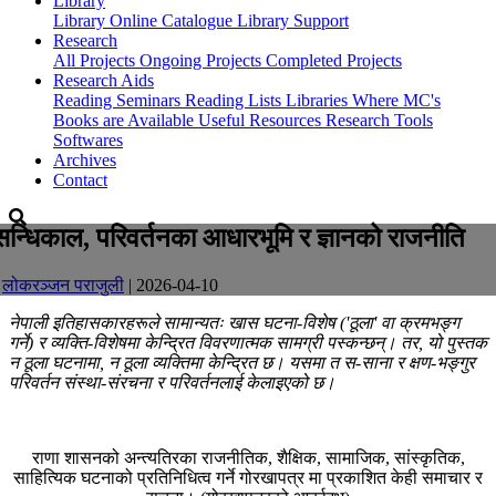
Library
Library
Online Catalogue
Library Support
Research
All Projects
Ongoing Projects
Completed Projects
Research Aids
Reading Seminars
Reading Lists
Libraries Where MC's
Books are Available
Useful Resources
Research Tools
Softwares
Archives
Contact
सन्धिकाल, परिवर्तनका आधारभूमि र ज्ञानको राजनीति
-
लोकरञ्‍जन पराजुली
| 2026-04-10
नेपाली इतिहासकारहरूले सामान्यतः खास घटना-विशेष ('ठूला' वा क्रमभङ्ग
गर्ने) र व्यक्ति-विशेषमा केन्द्रित विवरणात्मक सामग्री पस्कन्छन्। तर, यो पुस्तक
न ठूला घटनामा, न ठूला व्यक्तिमा केन्द्रित छ। यसमा त स-साना र क्षण-भङ्गुर
परिवर्तन संस्था-संरचना र परिवर्तनलाई केलाइएको छ।
राणा शासनको अन्त्यतिरका राजनीतिक, शैक्षिक, सामाजिक, सांस्कृतिक,
साहित्यिक घटनाको प्रतिनिधित्व गर्ने गोरखापत्र मा प्रकाशित केही समाचार र