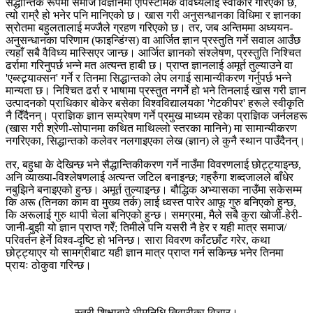
सैद्धान्तिक रूपमा समाज विज्ञानमा एपिस्टेमिक वैविध्यलाई स्वीकार गरिएको छ,
त्यो राम्रै हो भनेर पनि मानिएको छ। खास गरी अनुसन्धानका विधिमा र ज्ञानका
स्रोतमा बहुलतालाई मज्जैले ग्रहण गरिएको छ। तर, जब अन्तिममा अध्ययन-
अनुसन्धानका परिणाम (फाइन्डिंग्स) वा आर्जित ज्ञान प्रस्तुति गर्ने सवाल आउँछ
त्यहाँ सबै वैविध्य मास्सिएर जान्छ। आर्जित ज्ञानको संश्लेषण, प्रस्तुति निश्चित
ढर्रामा गरिनुपर्छ भन्ने मत अत्यन्त हाबी छ। प्राप्त ज्ञानलाई अमूर्त तुल्याउने वा
'एब्स्ट्र्याक्सन' गर्ने र तिनमा सिद्धान्तको लेप लगाई सामान्यीकरण गर्नुपर्छ भन्ने
मान्यता छ। निश्चित ढर्रा र भाषामा प्रस्तुत नगर्ने हो भने तिनलाई खास गरी ज्ञान
उत्पादनको प्राधिकार बोकेर बसेका विश्वविद्यालयका 'गेटकीपर' हरूले स्वीकृति
नै दिँदैनन्। प्राज्ञिक ज्ञान सम्प्रेषण गर्ने प्रमुख माध्यम रहेका प्राज्ञिक जर्नलहरू
(खास गरी श्रेणी-सोपानमा कथित माथिल्लो स्तरका मानिने) मा सामान्यीकरण
नगरिएका, सिद्धान्तको कलेवर नलगाइएका लेख (ज्ञान) ले कुनै स्थान पाउँदैनन्।
तर, बहुधा के देखिन्छ भने सैद्धान्तिकीकरण गर्ने नाउँमा विवरणलाई छोट्ट्याइन्छ,
अनि व्याख्या-विश्लेषणलाई अत्यन्त जटिल बनाइन्छ; गह्रुँगा शब्दजालले बाँधेर
नबुझिने बनाइएको हुन्छ। अमूर्त तुल्याइन्छ। बौद्धिक अभ्यासका नाउँमा सकेसम्म
कि अरू (तिनका काम वा मुख्य तर्क) लाई ध्वस्त पारेर आफू गुरु बनिएको हुन्छ,
कि अरूलाई गुरु थापी चेला बनिएको हुन्छ। समग्रमा, मैले सबै कुरा खोजी-हेरी-
जानी-बुझी यो ज्ञान प्राप्त गरेँ; तिमीले पनि यसरी नै हेर र यही मात्र समाज/
परिवर्तन हेर्ने विश्व-दृष्टि हो भनिन्छ। सारा विवरण काँटछाँट गरेर, कथा
छोट्ट्याएर यो सामग्रीबाट यही ज्ञान मात्र प्राप्त गर्न सकिन्छ भनेर तिनमा
प्रायः ठोकुवा गरिन्छ।
स्त्री शिक्षाबारे भीमनिधि तिवारीका विचार।