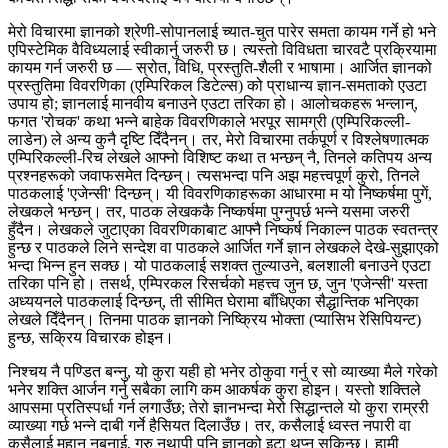
मेरो विचारमा ज्ञानको श्रेणी-सोपानलाई च्यात-चुत पारेर समता कायम गर्ने हो भने
एपिस्टेमिक वैविध्यलाई स्वीकार्नु जरुरी छ। त्यस्तो विविधता चारवटै प्रक्रियामा
कायम गर्न जरुरी छ — स्रोत, विधि, प्रस्तुति-शैली र भाषामा। आर्जित ज्ञानको
प्रस्तुतिमा विवरणिका (एम्पिरिकल डिटेल्स) को प्राधान्य ज्ञान-समताको एउटा
उपाय हो; ज्ञानलाई मानवीय बनाउने एउटा तरिका हो। आलोचकहरू भन्लान्,
फगत 'रोचक' कथा भन्ने बाहेक विवरणिकाले भरपूर सामग्री (एम्पिरिकल्ली-
लाडेन) ले अन्य कुनै दृष्टि दिँदैनन्। तर, मेरो विचारमा तर्कपूर्ण र विश्लेषणात्मक
एम्पिरिकल्ली-रिच लेखले आफ्नो विशिष्ट कथा त भन्छन् नै, तिनले कतिपय अन्य
प्रश्नहरूको जवाफसमेत दिन्छन्। त्यसभन्दा पनि अझ महत्त्वपूर्ण कुरो, तिनले
पाठकलाई 'एजेन्सी' दिन्छन्। यी विवरणिकाहरूका आधारमा म यो निष्कर्षमा पुगें,
लेखकले भन्छन्। तर, पाठक लेखककै निष्कर्षमा पुग्नुपर्छ भन्ने यसमा जरुरी
हुँदैन। लेखकले जुटाएका विवरणिकाबाट आफ्नै निष्कर्ष निकाल्न पाठक स्वतन्त्र
हुन्छ र पाठकले लिने सन्देश वा पाठकले आर्जित गर्ने ज्ञान लेखकले देखे-सुझाएको
भन्दा भिन्न हुन सक्छ। यो पाठकलाई सशक्त तुल्याउने, बलशाली बनाउने एउटा
तरिका पनि हो। तसर्थ, एम्पिरकल रिसर्चको महत्त्व जुन छ, जुन 'एजेन्सी' यस्ता
अध्ययनले पाठकलाई दिन्छन्, ती सीमित घेरामा बाँधिएका सैद्धान्तिक भनिएका
लेखले दिँदैनन्। तिनमा पाठक ज्ञानको निष्क्रिय भोक्ता (प्यासिभ रेसिपियन्ट)
हुन्छ, सक्रिय विचारक होइन।
निश्चय नै पण्डित बन्नु, यो कुरा यही हो भनेर ठोकुवा गर्नु र सो व्याख्या मैले गरेको
भनेर शक्ति आर्जन गर्नु सबैका लागि कम आकर्षक कुरा होइन। यस्तो शक्तिले
आपसमा प्रतिस्पर्धा गर्न लगाउँछ; तेरो ज्ञानभन्दा मेरो सिद्धान्तले यो कुरा राम्ररी
व्याख्या गर्छ भन्ने दाबी गर्ने हैसियत दिलाउँछ। तर, कसैलाई ध्वस्त नपारी वा
कसैलाई महान् नबनाई, गुरु नथापी पनि ज्ञानको इटा थप्न सकिन्छ। हामी