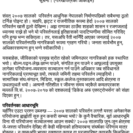
सूचना। (गोरखापत्रको आर्काइभ)
संवत् २००७ सालको परिवर्तन आधुनिक नेपालको निर्माणपछिको सबैभन्दा ठूलो
टर्निङ पोइन्ट हो। यद्यपि, झट्ट र राजनीतिक रूपमा हेर्दा २००७ सालको
परिवर्तन खासै ठूलो देखिन्न। अझ राणाका ठाउँमा शाहको शासन र रजगजलाई
ध्यानमा राख्ने हो भने यो परिवर्तनलाई इतिहासको पादटिप्पणीमा सीमित गरिदिए
पनि हुन्छ भन्न सकिएला। तर, यसअघि रैती मानिँदै आएका जनलाई २००७
सालको परिवर्तनपछि नागरिकको रूपमा ग्रहण गरियो। जनता सार्वभौम हुन्,
अधिकारसम्पन्न हुन् भन्ने स्वीकारियो।
यसबाहेक, जीविकाको प्रमुख स्रोत रहेको जमिनउपर नागरिकको हक स्थापित
भयो। बोल्न-पढ्न-लेख्न-छाप्न पाउने, संगठित हुन पाउने र आफूलाई उपयुक्त
लागेका परियोजना-व्यवसाय सञ्चालन गर्न पाउने अधिकार जब संविधानले
नागरिकलाई प्रत्याभूत गर्‍यो, त्यसले जमिनी तहमा परिवर्तन ल्याइदियो।
सामाजिक संघ-संगठन, मिडिया, स्कूल-कलेज-पुस्तकालय आदि क्षेत्रमा त
उथलपुथलै भयो। अत्यन्तै गतिशील र जीवन्त समय भएकैले कमलप्रकाश
मल्लले वि.सं. २००७-२०१७ को दशकलाई 'डिकेड अफ एक्स्ट्रोभर्सन' को संज्ञा
दिएका हुन्।
परिवर्तनका आधारभूमि
यहीँनेर एउटा प्रश्न उब्जन्छ — २००७ सालको परिवर्तन लगत्तै यस्ता अनेकानेक
परियोजना ह्वार्ह्वार्ती सुरु हुन कसरी सम्भव भयो? के कुनै वैचारिक, मूर्त आधारभूमि
विना यी परियोजना सञ्चालनमा आउन सक्थे? २००७ सालपछि जुन-जुन क्षेत्रमा
जे-जस्ता परिवर्तन देखिए ती केही महिनाको हतियारबन्द संघर्षका परिणाम मात्र
होइनन्। न त्यसअघि भएका रक्तपात काण्ड वा प्रजापरिषद् काण्डकै सिलसिला