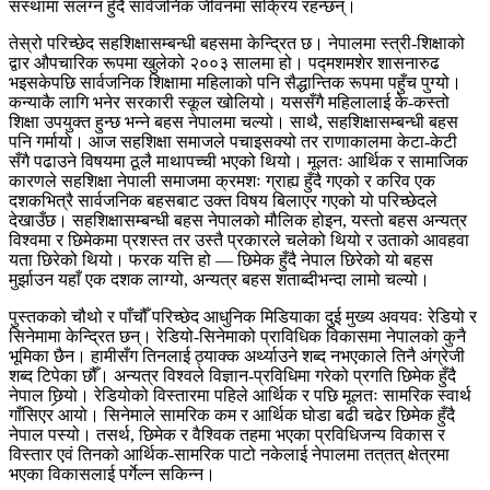
संस्थामा संलग्न हुँदै सार्वजनिक जीवनमा सक्रिय रहन्छन्।
तेस्रो परिच्छेद सहशिक्षासम्बन्धी बहसमा केन्द्रित छ। नेपालमा स्त्री-शिक्षाको
द्वार औपचारिक रूपमा खुलेको २००३ सालमा हो। पद्मशमशेर शासनारुढ
भइसकेपछि सार्वजनिक शिक्षामा महिलाको पनि सैद्धान्तिक रूपमा पहुँच पुग्यो।
कन्याकै लागि भनेर सरकारी स्कूल खोलियो। यससँगै महिलालाई के-कस्तो
शिक्षा उपयुक्त हुन्छ भन्ने बहस नेपालमा चल्यो। साथै, सहशिक्षासम्बन्धी बहस
पनि गर्मायो। आज सहशिक्षा समाजले पचाइसक्यो तर राणाकालमा केटा-केटी
सँगै पढाउने विषयमा ठूलै माथापच्ची भएको थियो। मूलतः आर्थिक र सामाजिक
कारणले सहशिक्षा नेपाली समाजमा क्रमशः ग्राह्य हुँदै गएको र करिव एक
दशकभित्रै सार्वजनिक बहसबाट उक्त विषय बिलाएर गएको यो परिच्छेदले
देखाउँछ। सहशिक्षासम्बन्धी बहस नेपालको मौलिक होइन, यस्तो बहस अन्यत्र
विश्वमा र छिमेकमा प्रशस्त तर उस्तै प्रकारले चलेको थियो र उताको आवहवा
यता छिरेको थियो। फरक यत्ति हो — छिमेक हुँदै नेपाल छिरेको यो बहस
मुर्झाउन यहाँ एक दशक लाग्यो, अन्यत्र बहस शताब्दीभन्दा लामो चल्यो।
पुस्तकको चौथो र पाँचौँ परिच्छेद आधुनिक मिडियाका दुई मुख्य अवयवः रेडियो र
सिनेमामा केन्द्रित छन्। रेडियो-सिनेमाको प्राविधिक विकासमा नेपालको कुनै
भूमिका छैन। हामीसँग तिनलाई ठ्याक्क अर्थ्याउने शब्द नभएकाले तिनै अंग्रेजी
शब्द टिपेका छौँ। अन्यत्र विश्वले विज्ञान-प्रविधिमा गरेको प्रगति छिमेक हुँदै
नेपाल छिर्‍यो। रेडियोको विस्तारमा पहिले आर्थिक र पछि मूलतः सामरिक स्वार्थ
गाँसिएर आयो। सिनेमाले सामरिक कम र आर्थिक घोडा बढी चढेर छिमेक हुँदै
नेपाल पस्यो। तसर्थ, छिमेक र वैश्विक तहमा भएका प्रविधिजन्य विकास र
विस्तार एवं तिनको आर्थिक-सामरिक पाटो नकेलाई नेपालमा तत्‌तत् क्षेत्रमा
भएका विकासलाई पर्गेल्न सकिन्न।