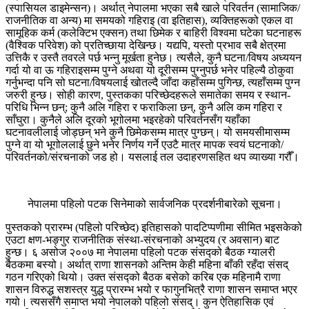
(स्पासियल डाइमेन्सन)। अर्थात् नेपालमा भएका सबै खाले परिवर्तन (सामाजिक/
राजनीतिक वा अन्य) मा समयको गहिराइ (वा इतिहास), व्यक्तिहरूको एकल वा
सामूहिक कर्म (कलेक्टिभ एक्सन) तथा छिमेक र बाहिरी विश्वमा घटेका घटनाहरू
(वैश्विक परिवेश) को प्रतिच्छाया देखिन्छ। यद्यपि, यस्तो प्रभाव सबै क्षेत्रमा
उत्तिकै र उस्तै तवरले पर्छ भन्नु मूर्खता हुनेछ। त्यसैले, कुनै घटना/विषय अध्ययन
गर्दा यो वा ऊ गहिराइसम्म पुग्ने अथवा यो दूरीसम्म पुग्नुपर्छ भनेर पहिल्यै ठोकुवा
गर्नुभन्दा पनि सो घटना/विषयलाई खोतल्दै जाँदा कहाँसम्म पुगिन्छ, त्यहाँसम्म पुग्न
जरुरी हुन्छ। सोही कारण, पुस्तकका परिच्छेदहरूले समातेका समय र स्थान-
परिधि भिन्न छन्; कुनै अलि गहिरा र फराकिला छन्, कुनै अलि कम गहिरा र
साँघुरा। कुनैले अलि दूरको भूगोलमा भइरहेको परिवर्तनसँग यहाँका
घटनावलीलाई जोड्छन् भने कुनै छिमेकसम्म मात्र पुग्छन्। यो समयसीमासम्म
पुग्ने वा यो भूगोललाई छुने भनेर निर्णय गर्ने एउटै मात्र मापक स्वयं घटनाको/
परिवर्तनको/संरचनाको जड हो। यसलाई तल उदाहरणसहित थप व्याख्या गरौँ।
नेपालमा पहिलो पटक सिनेमाको सार्वजनिक प्रदर्शनीबारेको सूचना।
पुस्तकको प्रारम्भ (पहिलो परिच्छेद) इतिहासको पादटिप्पणीमा सीमित भइसकेको
एउटा क्षण-भङ्गुर राजनीतिक संस्था-संरचनाको अभ्युदय (र अवसान) बाट
हुन्छ। ६ असोज २००७ मा नेपालमा पहिलो पटक संसद्को बैठक ग्यालरी
बैठकमा बस्यो। अर्थात् राणा शासनको अन्तिम केही महिना बाँकी रहँदा संसद्
गठन गरिएको थियो। उक्त संसद्को बैठक बसेको करिब एक महिनामै राणा
शासन विरुद्ध सशस्त्र युद्ध प्रारम्भ भयो र फागुनभित्रै राणा शासन समाप्त भएर
गयो। त्यससँगै समाप्त भयो नेपालको पहिलो संसद्। कुन ऐतिहासिक एवं