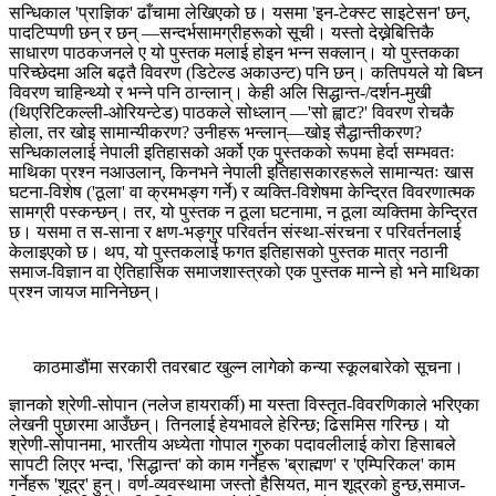
सन्धिकाल 'प्राज्ञिक' ढाँचामा लेखिएको छ। यसमा 'इन-टेक्स्ट साइटेसन' छन्,
पादटिप्पणी छन् र छन् —सन्दर्भसामग्रीहरूको सूची। यस्तो देख्नेबित्तिकै
साधारण पाठकजनले ए यो पुस्तक मलाई होइन भन्न सक्लान्। यो पुस्तकका
परिच्छेदमा अलि बढ्तै विवरण (डिटेल्ड अकाउन्ट) पनि छन्। कतिपयले यो बिघ्न
विवरण चाहिन्थ्यो र भन्ने पनि ठान्लान्। केही अलि सिद्धान्त-/दर्शन-मुखी
(थिएरिटिकल्ली-ओरियन्टेड) पाठकले सोध्लान् —'सो ह्वाट?' विवरण रोचकै
होला, तर खोइ सामान्यीकरण? उनीहरू भन्लान्—खोइ सैद्धान्तीकरण?
सन्धिकाललाई नेपाली इतिहासको अर्को एक पुस्तकको रूपमा हेर्दा सम्भवतः
माथिका प्रश्न नआउलान्, किनभने नेपाली इतिहासकारहरूले सामान्यतः खास
घटना-विशेष ('ठूला' वा क्रमभङ्ग गर्ने) र व्यक्ति-विशेषमा केन्द्रित विवरणात्मक
सामग्री पस्कन्छन्। तर, यो पुस्तक न ठूला घटनामा, न ठूला व्यक्तिमा केन्द्रित
छ। यसमा त स-साना र क्षण-भङ्गुर परिवर्तन संस्था-संरचना र परिवर्तनलाई
केलाइएको छ। थप, यो पुस्तकलाई फगत इतिहासको पुस्तक मात्र नठानी
समाज-विज्ञान वा ऐतिहासिक समाजशास्त्रको एक पुस्तक मान्ने हो भने माथिका
प्रश्न जायज मानिनेछन्।
काठमाडौंमा सरकारी तवरबाट खुल्न लागेको कन्या स्कूलबारेको सूचना।
ज्ञानको श्रेणी-सोपान (नलेज हायरार्की) मा यस्ता विस्तृत-विवरणिकाले भरिएका
लेखनी पुछारमा आउँछन्। तिनलाई हेयभावले हेरिन्छ; ढिसमिस गरिन्छ। यो
श्रेणी-सोपानमा, भारतीय अध्येता गोपाल गुरुका पदावलीलाई कोरा हिसाबले
सापटी लिएर भन्दा, 'सिद्धान्त' को काम गर्नेहरू 'ब्राह्मण' र 'एम्पिरिकल' काम
गर्नेहरू 'शूद्र' हुन्। वर्ण-व्यवस्थामा जस्तो हैसियत, मान शूद्रको हुन्छ,समाज-