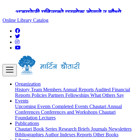
शुक्रबार मार्टिन चौतारी र यसको पुस्तकालय
बन्द रहने छ ।
Online Library Catalog
Organization
History
Team
Members
Annual Reports
Audited Financial
Reports
Policies
Partners
Fellowships
What Others Say
Events
Upcoming Events
Completed Events
Chautari Annual
Conferences
Conferences and Workshops
Chautari
Foundation Lectures
Publications
Chautari Book Series
Research Briefs
Journals
Newsletters
Bibliographies
Author Indexes
Reports
Other Books