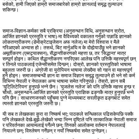
बसेको, हामी जिएको हाम्रो समाजबारेको हाम्रो ज्ञानलाई समृद्ध तुल्याउन
सकिन्छ।
समाज-विज्ञान-कर्मका सबै प्रक्रिया (अनुसन्धान विधि, अनुसन्धान स्रोत,
आर्जित ज्ञानको प्रस्तुति र भाषा) मा वैविध्यको वकालत गर्नुको पछाडि ज्ञानको
लोकतन्त्रीकरण (डेमोक्रेटाइजेसन अफ नलेज) मा मेरो विश्वास र मैले
गरिआएको अभ्यास हो। तसर्थ, बिट मार्नुअघि म के दोहोर्‍याउँछु भने ज्ञानको
अमूर्तीकरण (एब्स्ट्र्याक्सन), सैद्धान्तीकरणको महत्ता छ, तर 'सिद्धान्त' मात्र
सम्पूर्ण होइन। कथित सैद्धान्तीकरण नगरिएका आलेख पनि उत्तिकै महत्त्वपूर्ण छन्
र तिनले पाठकलाई एजेन्सीसमेत दिन्छन्। दोस्रो, ज्ञानको प्रस्तुतिको भाषामा
बहुलता जरुरी छ। अंग्रेजी वा युरोपियन भाषामा लेख्दैमा सो गहन वा महत्त्वपूर्ण
हुने होइन। समाजसम्बन्धी ज्ञान वा समाज विज्ञान समृद्ध तुल्याउने हो भने सो कर्म
विभिन्न नेपाली र नेपालका अन्य भाषामा समेत गरिनुपर्छ। तेस्रो, ज्ञान सबै
'युटिलिटेरियन' हुनुपर्छ भन्ने छैन। 'युजलेस नलेज' को पनि उत्तिकै महत्त्व हुन्छ र
चौथो, अनुसन्धान-आर्जित ज्ञानको प्रस्तुति प्राज्ञिक ढङ्गकै मात्र हुनुपर्छ भन्ने
पनि छैन। साधारणजनको पहुँचमा पुग्ने माध्यमबाट सरलीकृत ढङ्गबाट समेत
त्यस्तो ज्ञानको प्रस्तुति जरुरी छ।
यी सब त लेखकका कुरा वा निष्कर्ष भए; पाठकले सन्धिकाल पढिसकेपछि पक्कै
पनि लेखकले देखे-बुझे-लेखेको भन्दा भिन्न दृष्टिले पनि तात्कालिक नेपाली समाज
र परिवर्तनका आयामलाई पर्गेल्ने छन्; तिनको आलोकमा वर्तमान नेपाललाई
नियाल्ने छन्; विश्लेषण गर्नेछन् र नयाँ निष्कर्षमा समेत पुग्नेछन्।