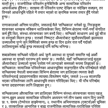
मात्रै हुन्। राजनीतिक परिवर्तन हुनेबित्तिकै अन्य सामाजिक परिवर्तन
आफसेआफ हुँदैनन्। सतहमा ती परिवर्तन प्रष्ट देखिन वा नदेखिन सक्छन्, तर
तिनको आधारभूमि पहिले नै तयार भएको वा क्रमिक रूपमा तयार हुँदै गरेको
हुन्छ।
राणाकालको अन्तिम पाउतिर, जसलाई मैले 'सन्धिकाल' भनेको छु, निरङ्‍कुश
शासनका थामहरू मक्किन थालिसकेका थिए; विभिन्न क्षेत्रमा नयाँ-नयाँ संगठित
कर्म हुँदै थिए, संस्था-संरचनाका जग बस्दै थिए। सन्धिको साधारण अर्थ दुई चीज
वा वस्तुको मिलन हुन्छ। रातको निष्पट्ट अँध्यारोबाट सूर्योदयपछिको झलमल्ल
उज्यालोमा पुग्ने जुन मिर्मिरेको समय हुन्छ वा दिन ढलेर रात पर्दै गर्दाको
लालिमायुक्त साँझ हुन्छ त्यसलाई पनि सन्धि भनिन्छ।
शब्दकोशमा सन्धिको पहिलो अर्थ 'कुनै अवस्था वा युगको समाप्ति भई अर्को
अवस्था वा युगको प्रारम्भ हुने समय' छ। त्यसैले, यहाँ 'सन्धिकाल'लाई मुलुक
अँध्यारोबाट उज्यालो युगमा प्रवेश गर्न लाग्दाको समयको रूपमा लिइएको छ।
सन्धिकाल: सामाजिक परिवर्तनका आधारभूमिमा सङ्ग्रहित पाँच परिच्छेदले सोही
सन्धिवयमा नेपाली समाजका विभिन्न क्षेत्रमा जग हालिएका त्यस्ता केही
परिवर्तनलाई उदाहरणसहित व्याख्या-विश्लेषण गर्छन्, जसले २००७ सालपछि
भएका परिवर्तनका लागि आधारभूमि तयार गरिदिएका थिए। यी पाँच परिच्छेद
फगत उदाहरणका लागि लिइएका हुन्।
सन्धिकालमा औपचारिक जग हालिएका विभिन्न संस्था-संरचनाका यावत् पहलु
जान्न-बुझ्न अथवा सामाजिक परिवर्तन अध्ययन गर्न तीन पक्षमा ध्यान दिनु जरुरी
छ: १. समय (टेम्पोरल डाइमेन्सन), २. स्थानीय अभियन्ताहरू (एक्टर्स)को भूमिका
र ३. तात्कालिक आन्तरिक र बाह्य राजनीतिक-सामाजिक-प्राविधिक परिवेश