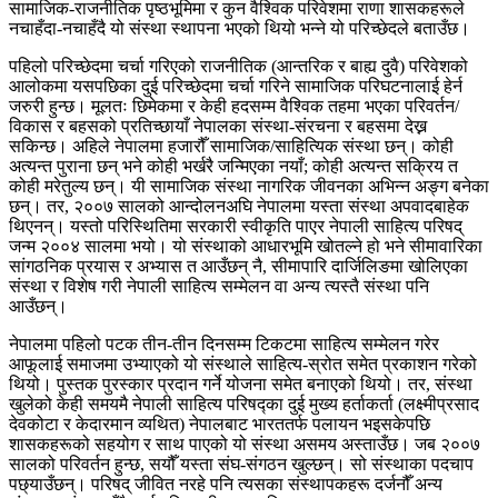
सामाजिक-राजनीतिक पृष्ठभूमिमा र कुन वैश्विक परिवेशमा राणा शासकहरूले
नचाहँदा-नचाहँदै यो संस्था स्थापना भएको थियो भन्ने यो परिच्छेदले बताउँछ।
पहिलो परिच्छेदमा चर्चा गरिएको राजनीतिक (आन्तरिक र बाह्य दुवै) परिवेशको
आलोकमा यसपछिका दुई परिच्छेदमा चर्चा गरिने सामाजिक परिघटनालाई हेर्न
जरुरी हुन्छ। मूलतः छिमेकमा र केही हदसम्म वैश्विक तहमा भएका परिवर्तन/
विकास र बहसको प्रतिच्छायाँ नेपालका संस्था-संरचना र बहसमा देख्न
सकिन्छ। अहिले नेपालमा हजारौँ सामाजिक/साहित्यिक संस्था छन्। कोही
अत्यन्त पुराना छन् भने कोही भर्खरै जन्मिएका नयाँ; कोही अत्यन्त सक्रिय त
कोही मरेतुल्य छन्। यी सामाजिक संस्था नागरिक जीवनका अभिन्न अङ्ग बनेका
छन्। तर, २००७ सालको आन्दोलनअघि नेपालमा यस्ता संस्था अपवादबाहेक
थिएनन्। यस्तो परिस्थितिमा सरकारी स्वीकृति पाएर नेपाली साहित्य परिषद्
जन्म २००४ सालमा भयो। यो संस्थाको आधारभूमि खोतल्ने हो भने सीमावारिका
सांगठनिक प्रयास र अभ्यास त आउँछन् नै, सीमापारि दार्जिलिङमा खोलिएका
संस्था र विशेष गरी नेपाली साहित्य सम्मेलन वा अन्य त्यस्तै संस्था पनि
आउँछन्।
नेपालमा पहिलो पटक तीन-तीन दिनसम्म टिकटमा साहित्य सम्मेलन गरेर
आफूलाई समाजमा उभ्याएको यो संस्थाले साहित्य-स्रोत समेत प्रकाशन गरेको
थियो। पुस्तक पुरस्कार प्रदान गर्ने योजना समेत बनाएको थियो। तर, संस्था
खुलेको केही समयमै नेपाली साहित्य परिषद्का दुई मुख्य हर्ताकर्ता (लक्ष्मीप्रसाद
देवकोटा र केदारमान व्यथित) नेपालबाट भारततर्फ पलायन भइसकेपछि
शासकहरूको सहयोग र साथ पाएको यो संस्था असमय अस्ताउँछ। जब २००७
सालको परिवर्तन हुन्छ, सयौँ यस्ता संघ-संगठन खुल्छन्। सो संस्थाका पदचाप
पछ्याउँछन्। परिषद् जीवित नरहे पनि त्यसका संस्थापकहरू दर्जनौँ अन्य