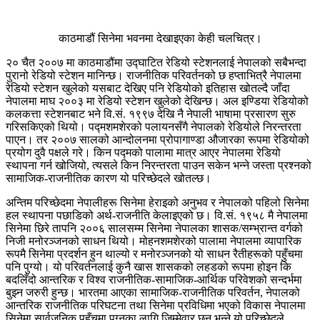
काठमाडौं सिनेमा भवनमा देखाइएका केही चलचित्र।
२० चैत २००७ मा काठमाडौंमा उद्घाटित रेडियो स्टेशनलाई नेपालको सबैभन्दा
पुरानो रेडियो स्टेशन मानिन्छ। राजनीतिक परिवर्तनको छ हप्ताभित्रै नेपालमा
रेडियो स्टेशन खुलेको यसबाट देखिए पनि रेडियोको इतिहास खोतल्दै जाँदा
नेपालमा माघ २००३ मा रेडियो स्टेशन खुलेको देखिन्छ। अल इण्डिया रेडियोको
कलकत्ता स्टेशनबाट भने वि.सं. १९९७ देखि नै नेपाली भाषामा प्रसारण सुरु
गरिसकिएको थियो। पद्मशमशेरको पलायनसँगै नेपालको रेडियोले निरन्तरता
पाएन। तर २००७ सालको आन्दोलनमा प्रोपागाण्डा औजारका रूपमा रेडियोको
प्रयोग दुवै पक्षले गरे। किन पद्मको पालामा मात्र आएर नेपालमा रेडियो
स्थापना गर्न खोजियो, त्यसले किन निरन्तरता पाउन सकेन भन्ने जस्ता प्रश्नको
सामाजिक-राजनीतिक कारण यो परिच्छेदले खोतल्छ।
अन्तिम परिच्छेदमा नेपालीहरू सिनेमा हेराइको अनुभव र नेपालको पहिलो सिनेमा
हल स्थापना पछाडिको अर्थ-राजनीति केलाइएको छ। वि.सं. १९५८ मै नेपालमा
सिनेमा छिरे तापनि २००६ सालसम्म सिनेमा नेपालका शासक/सम्भ्रान्त वर्गको
निजी मनोरञ्जनको साधन थियो। मोहनशमशेरको पालामा नेपालमा व्यापारिक
रूपमै सिनेमा प्रदर्शन हुन थाल्यो र मनोरञ्जनको यो साधन रैतीहरूको पहुँचमा
पनि पुग्यो। यो परिवर्तनलाई कुनै खास शासकको लहडको रूपमा होइन कि
बदलिँदो आन्तरिक र विश्व राजनीतिक-सामाजिक-आर्थिक परिवेशको सन्दर्भमा
बुझ्न जरुरी हुन्छ। भारतमा आएका सामाजिक-राजनीतिक परिवर्तन, नेपालको
आन्तरिक राजनीतिक परिघटना तथा सिनेमा प्रविधिमा भएको विकास नेपालमा
सिनेमा सार्वजनिक पहुँचमा पुग्नका लागि जिम्मेवार छन् भन्ने यो परिच्छेदले