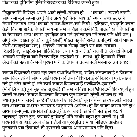
विज्ञानको दुनियाँमा एम्पिरिसिस्टहरूको हैसियत त्यस्तै हुन्छ।
सिद्धान्तसँगै मिसिएर आउने अर्को श्रेणी-सोपान हो — भाषाको। त्यस्तो श्रेणी-
सोपानमा मूल रूपमा अंग्रेजी र अन्य युरोपियन भाषाको स्थान उच्च छ, अनि
नेपालीलगायत अन्य भाषाको समाज-विज्ञान-कर्म निचो। इतिहास, संस्कृति जस्ता
केही विधामा बाहेक नेपाली भाषामा समाज-विज्ञान कर्म निकै पातलो छ। नेपालीमा
वा नेपालका अन्य भाषामा प्राज्ञिक कर्म गर्न प्रोत्साहन गर्ने तत्त्व पनि थोरै छन्।
अंग्रेजीमा दखल हुनेको त कुरै छाडौँ, पोख्त नहुनेले समेत कनीकुथी सोही भाषामा
लेखी-छपाइरहेका छन्। अंग्रेजी भाषामा लेख्दा पाइने सम्भाब्य 'ग्लोबल
रिडरसिप', 'साइटेसनल पोलिटिक्स' तथा 'पदोन्नतिको राजनीति' ले गर्दा नेपाली
भाषाको प्राज्ञिक कर्म निरुत्साहित भइरहेको छ। तसर्थ, दुवै हिसाबले 'निचो'
लेखनीको महत्ता के भन्ने प्रश्न पनि कतिपय पाठकजनको मनमा आउन सक्छ।
समाज विज्ञानको एउटा मूल काम यथास्थितिलाई, शक्ति-संरचनालाई र विद्यमान
सामाजिक-श्रेणी-सोपानलाई प्रश्न गर्ने तथा वैविध्यलाई स्वीकार वा प्रोत्साहन
गर्ने हो भनेर मान्ने हो भने स्वयं समाज विज्ञानचाहिँ एकढिक्के-एकाङ्गी
(मोनोलिथिक) हुन सुहाउँछ-सुहाउँदैन? समाज विज्ञानको 'एपिस्टेम' वैविध्यपूर्ण हुन
जरुरी छ-छैन? समाज विज्ञानमा विद्यमान जुन ज्ञानको श्रेणी-सोपान छ, सो
च्यातचुत पार्न जरुरी छ-छैन? एकथरी एपिस्टेमको जुन वर्चस्व छ त्यसलाई ध्वस्त
पार्न आवश्यक छ-छैन? त्यसलाई उल्ट्याउने (अपेन्ड) हो कि समता कायम गर्ने हो?
अथवा समग्रमा, ज्ञानको लोकतन्त्रीकरण जरुरी छ-छैन? मलाई लाग्छ, यी
महत्त्वपूर्ण प्रश्न हुन्, जसबारे हामीकहाँ पनि गम्भीर बहस हुन जरुरी छ। यी
प्रश्नसँग सन्धिकालको लेखन-शैली वा प्रस्तुति र भाषा जोडिएर आउँछ र
पुस्तकले एक हिसाबले ती प्रश्नको जवाफ अभ्यासमार्फत पनि दिन्छ।