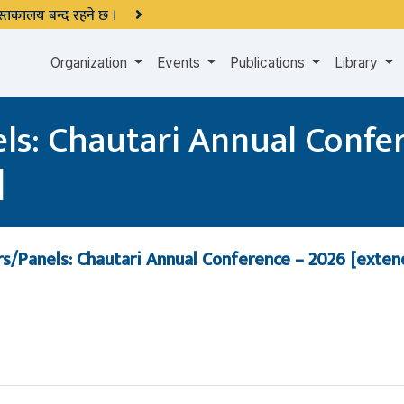
 पुस्तकालय बन्द रहने छ ।
Organization
Events
Publications
Library
els: Chautari Annual Confe
]
rs/Panels: Chautari Annual Conference – 2026 [exte