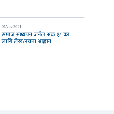
01.Nov.2021
समाज अध्ययन जर्नल अंक १८ का
लागि लेख/रचना आह्वान