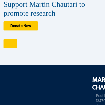
Support Martin Chautari to
promote research
Donate Now
MAR
CHA
Post
13470