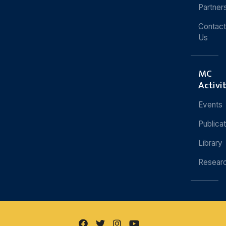
Partner
Contact
Us
MC
Activi
Events
Publica
Library
Resear