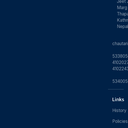
Jeet 
Marg
Thapa
Kath
Nepa
chauta
533805
4102027
410224
534005
Links
History
Policies