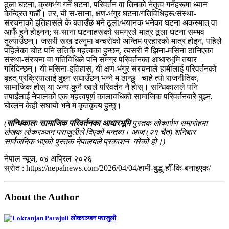
ठूला घटना, क्रमभंग गर्ने घटना, परिवर्तन वा तिनको नेतृत्व गर्नेहरूमा ध्यान
केन्द्रित गर्छौं। तर, यी स-साना, क्षण-भंगुर घटना/गतिविधिहरू/संस्था-
संरचनाको इतिहासले के बताउँछ भने ठूला/भयानक भनेका घटना अकस्मात् वा
आफैँ हुने होइनन्; स-साना घटनाहरूको समग्रले मात्र ठूला घटना सम्भव
तुल्याउँछन्। जसरी रूख ढल्नुमा बन्चरोको अन्तिम प्रहारको मात्र होइन, पहिले
पहिलेका चोट पनि उत्तिकै महत्त्वका हुन्छन्, त्यसरी नै झिना-मसिना ठानिएका
संस्था-संरचना वा गतिविधिले पनि समग्र परिवर्तनका आधारभूमि तयार
गरिदिन्छन्। यी मसिना-इतिहास, यी क्षण-भंगुर संरचनाले हामीलाई परिवर्तनको
बृहत् प्रक्रियालाई बुझ्न सघाउँछन् भन्ने म ठान्छु– चाहे त्यो राजनीतिक,
सामाजिक होस् या अन्य कुनै खाले परिवर्तन नै होस्। सन्धिकालले पनि
तपाईंलाई नेपालको एक महत्त्वपूर्ण कालावधिको सामाजिक परिवर्तनबारे बुझ्न,
घोत्लन केही सघायो भने म कृतकृत्य हुन्छु।
(
सन्धिकालः सामाजिक परिवर्तनका आधारभूमि
पुस्तक लोकार्पण समारोहमा
लेखक लोकरञ्जन पराजुलीले दिएको मन्तव्य। आज (२१ चैत) शनिबार
सार्वजनिक भएको पुस्तक नेपालयले प्रकाशन गरेको हो।)
नेपाल न्यूज, ०४ अप्रिल २०२६
स्रोत : https://nepalnews.com/2026/04/04/हामी-बुद्धु-हौँ-कि-बनाइएक/
About the Author
लोकरञ्‍जन पराजुली