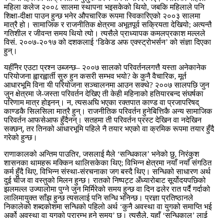
महिला कलेज २००८ सालमा स्थापना भइसकेको थियो, जबकि महिलाले पनि
शिक्षा-दीक्षा पाउन हुन्छ भनेर औपचारिक रूपमा स्विकारिएको २००३ सालमा
मात्रै हो। सामाजिक र राजनीतिक क्षेत्रमा अभूतपूर्व सक्रियता देखियो; अत्यन्तै
गतिशील र जीवन्त समय थियो त्यो। त्यसैले प्राध्यापक कमलप्रकाश मल्लले
विसं. २००७-२०१७ को दशकलाई ‘डिकेड अफ एक्स्ट्रोभर्सन’ को संज्ञा दिएका
हुन्।
यहीँनेर एउटा प्रश्न उब्जन्छ– २००७ सालको परिवर्तनलगत्तै यस्ता अनेकानेक
परियोजना ह्वारह्वार्ती सुरु हुन कसरी सम्भव भयो? के कुनै वैचारिक, मूर्त
आधारभूमि विना यी परियोजना सञ्चालनमा आउन सक्थे? २००७ सालपछि जुन
जुन क्षेत्रमा जे-जस्ता परिवर्तन देखिए ती केही महिनाको हतियारबन्द संघर्षका
परिणाम मात्र होइनन्। न, त्यसअघि भएका रक्तपात काण्ड वा प्रजापरिषद्
काण्डकै सिलसिला मात्रै हुन्। राजनीतिक परिवर्तन हुनेबित्तिकै अन्य सामाजिक
परिवर्तन आफसेआफ हुँदैनन्। सतहमा ती परिवर्तन प्रस्ट देखिन वा नदेखिन
सक्छन्, तर तिनको आधारभूमि पहिले नै तयार भएको वा क्रमिक रूपमा तयार हुँदै
गरेको हुन्छ।
राणाकालको अन्तिम पाउतिर, जसलाई मैले ‘सन्धिकाल’ भनेको छु, निरंकुश
शासनका थामहरू मक्किन थालिसकेका थिए; विभिन्न क्षेत्रमा नयाँ नयाँ संगठित
कर्म हुँदै थिए, विभिन्न संस्था-संरचनाका जग बस्दै थिए। सन्धिको साधारण अर्थ
दुई चीज वा वस्तुको मिलन हुन्छ। रातको निष्पट्ट अँध्यारोबाट सूर्योदयपछिको
झलमल्ल उज्यालोमा पुग्ने जुन मिर्मिरेको समय हुन्छ वा दिन ढलेर रात पर्दै गर्दाको
लालिमायुक्त साँझ हुन्छ त्यसलाई पनि सन्धि भनिन्छ। प्रज्ञा प्रतिष्ठानले
निकालेको शब्दकोशमा सन्धिको पहिलो अर्थ ‘कुनै अवस्था वा युगको समाप्ति भई
अर्को अवस्था वा युगको प्रारम्भ हुने समय’ छ। त्यसैले, यहाँ ‘सन्धिकाल’ लाई