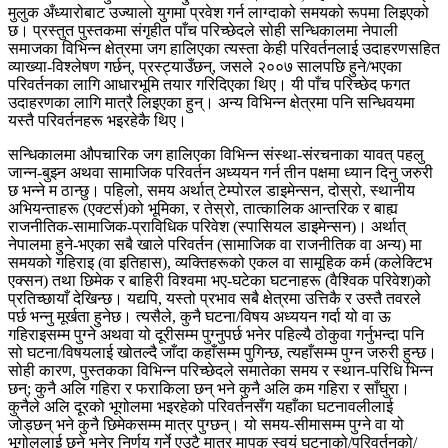
मुलुक अँध्यारोबाट उज्यालो युगमा प्रवेश गर्न लाग्दाको समयको रूपमा लिइएको
छ। प्रस्तुत पुस्तकमा संगृहीत पाँच परिच्छेदले सोही सन्धिकालमा नेपाली
समाजका विभिन्न क्षेत्रमा जग हालिएका त्यस्ता केही परिवर्तनलाई उदाहरणसहित
व्याख्या-विश्लेषण गर्छन्, प्रस्ट्याउँछन्, जसले २००७ सालपछि हुने/भएका
परिवर्तनका लागि आधारभूमि तयार गरिदिएका थिए। यी पाँच परिच्छेद फगत
उदाहरणका लागि मात्रै लिइएका हुन्। अन्य विभिन्न क्षेत्रमा पनि सन्धिवयमा
यस्तै परिवर्तनहरू भइरहेकै थिए।
सन्धिकालमा औपचारिक जग हालिएका विभिन्न संस्था-संरचनाका यावत् पहलु
जान्न-बुझ्न अथवा सामाजिक परिवर्तन अध्ययन गर्न तीन पक्षमा ध्यान दिनु जरुरी
छ भन्ने म ठान्छु। पहिलो, समय अर्थात् टेम्पोरल डाइमेन्सन, दोस्रो, स्थानीय
अभियन्ताहरू (एक्टर्स)को भूमिका, र तेस्रो, तात्कालिक आन्तरिक र बाह्य
राजनीतिक-सामाजिक-प्राविधिक परिवेश (स्पासियल डाइमेन्सन)। अर्थात्
नेपालमा हुने-भएका सबै खाले परिवर्तन (सामाजिक वा राजनीतिक वा अन्य) मा
समयको गहिराइ (वा इतिहास), व्यक्तिहरूको एकल वा सामूहिक कर्म (कलेक्टिभ
एक्सन) तथा छिमेक र बाहिरी विश्वमा भए-घटेका घटनाहरू (वैश्विक परिवेश)को
प्रतिच्छायाँ देखिन्छ। यद्यपि, यस्तो प्रभाव सबै क्षेत्रमा उत्तिकै र उस्तै तवरले
पर्छ भन्नु मूर्खता हुनेछ। त्यसैले, कुनै घटना/विषय अध्ययन गर्दा यो वा ऊ
गहिराइसम्म पुग्ने अथवा यो दूरीसम्म पुग्नुपर्छ भनेर पहिल्यै ठोकुवा गर्नुभन्दा पनि
सो घटना/विषयलाई खोतल्दै जाँदा कहाँसम्म पुगिन्छ, त्यहाँसम्म पुग्न जरुरी हुन्छ।
सोही कारण, पुस्तकका विभिन्न परिच्छेदले समातेका समय र स्थान-परिधि भिन्न
छन्; कुनै अलि गहिरा र फराकिला छन् भने कुनै अलि कम गहिरा र साँघुरा।
कुनैले अलि दूरको भूगोलमा भइरहेको परिवर्तनसँग यहाँका घटनावलीलाई
जोड्छन् भने कुनै छिमेकसम्म मात्र पुग्छन्। यो समय-सीमासम्म पुग्ने वा यो
भूगोललाई छुने भनेर निर्णय गर्ने एउटै मात्र मापक स्वयं घटनाको/परिवर्तनको/