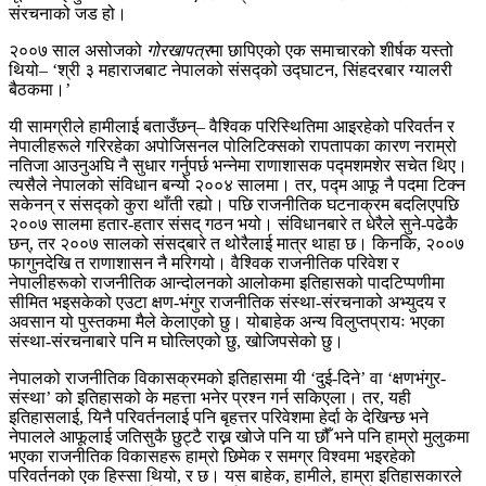
संरचनाको जड हो।
२००७ साल असोजको
गोरखापत्र
मा छापिएको एक समाचारको शीर्षक यस्तो
थियो– ‘श्री ३ महाराजबाट नेपालको संसद्को उद्घाटन, सिंहदरबार ग्यालरी
बैठकमा।’
यी सामग्रीले हामीलाई बताउँछन्– वैश्विक परिस्थितिमा आइरहेको परिवर्तन र
नेपालीहरूले गरिरहेका अपोजिसनल पोलिटिक्सको रापतापका कारण नराम्रो
नतिजा आउनुअघि नै सुधार गर्नुपर्छ भन्नेमा राणाशासक पद्मशमशेर सचेत थिए।
त्यसैले नेपालको संविधान बन्यो २००४ सालमा। तर, पद्म आफू नै पदमा टिक्न
सकेनन् र संसद्को कुरा थाँती रह्यो। पछि राजनीतिक घटनाक्रम बदलिएपछि
२००७ सालमा हतार-हतार संसद् गठन भयो। संविधानबारे त धेरैले सुने-पढेकै
छन्, तर २००७ सालको संसद्‌बारे त थोरैलाई मात्र थाहा छ। किनकि, २००७
फागुनदेखि त राणाशासन नै मरिगयो। वैश्विक राजनीतिक परिवेश र
नेपालीहरूको राजनीतिक आन्दोलनको आलोकमा इतिहासको पादटिप्पणीमा
सीमित भइसकेको एउटा क्षण-भंगुर राजनीतिक संस्था-संरचनाको अभ्युदय र
अवसान यो पुस्तकमा मैले केलाएको छु। योबाहेक अन्य विलुप्तप्रायः भएका
संस्था-संरचनाबारे पनि म घोत्लिएको छु, खोजिपसेको छु।
नेपालको राजनीतिक विकासक्रमको इतिहासमा यी ‘दुई-दिने’ वा ‘क्षणभंगुर-
संस्था’ को इतिहासको के महत्ता भनेर प्रश्न गर्न सकिएला। तर, यही
इतिहासलाई, यिनै परिवर्तनलाई पनि बृहत्तर परिवेशमा हेर्दा के देखिन्छ भने
नेपालले आफूलाई जतिसुकै छुट्टै राख्न खोजे पनि या छौँ भने पनि हाम्रो मुलुकमा
भएका राजनीतिक विकासहरू हाम्रो छिमेक र समग्र विश्वमा भइरहेको
परिवर्तनको एक हिस्सा थियो, र छ। यस बाहेक, हामीले, हाम्रा इतिहासकारले