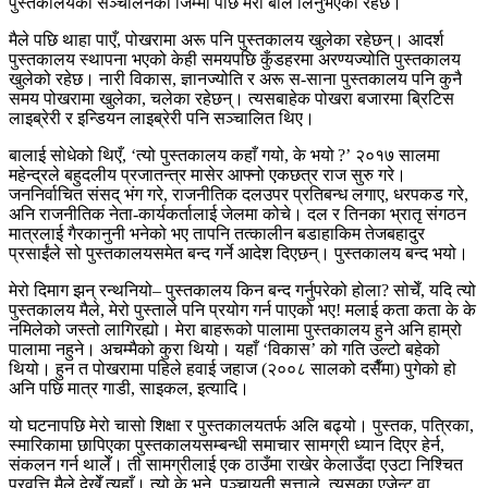
पुस्तकालयको सञ्चालनको जिम्मा पछि मेरा बाले लिनुभएको रहेछ।
मैले पछि थाहा पाएँ, पोखरामा अरू पनि पुस्तकालय खुलेका रहेछन्। आदर्श
पुस्तकालय स्थापना भएको केही समयपछि कुँडहरमा अरण्यज्योति पुस्तकालय
खुलेको रहेछ। नारी विकास, ज्ञानज्योति र अरू स-साना पुस्तकालय पनि कुनै
समय पोखरामा खुलेका, चलेका रहेछन्। त्यसबाहेक पोखरा बजारमा ब्रिटिस
लाइब्रेरी र इन्डियन लाइब्रेरी पनि सञ्चालित थिए।
बालाई सोधेको थिएँ, ‘त्यो पुस्तकालय कहाँ गयो, के भयो ?’ २०१७ सालमा
महेन्द्रले बहुदलीय प्रजातन्त्र मासेर आफ्नो एकछत्र राज सुरु गरे।
जननिर्वाचित संसद् भंग गरे, राजनीतिक दलउपर प्रतिबन्ध लगाए, धरपकड गरे,
अनि राजनीतिक नेता-कार्यकर्तालाई जेलमा कोचे। दल र तिनका भ्रातृ संगठन
मात्रलाई गैरकानुनी भनेको भए तापनि तत्कालीन बडाहाकिम तेजबहादुर
प्रसाईंले सो पुस्तकालयसमेत बन्द गर्ने आदेश दिएछन्। पुस्तकालय बन्द भयो।
मेरो दिमाग झन् रन्थनियो– पुस्तकालय किन बन्द गर्नुपरेको होला? सोचेँ, यदि त्यो
पुस्तकालय मैले, मेरो पुस्ताले पनि प्रयोग गर्न पाएको भए! मलाई कता कता के के
नमिलेको जस्तो लागिरह्यो। मेरा बाहरूको पालामा पुस्तकालय हुने अनि हाम्रो
पालामा नहुने। अचम्मैको कुरा थियो। यहाँ ‘विकास’ को गति उल्टो बहेको
थियो। हुन त पोखरामा पहिले हवाई जहाज (२००८ सालको दसैँमा) पुगेको हो
अनि पछि मात्र गाडी, साइकल, इत्यादि।
यो घटनापछि मेरो चासो शिक्षा र पुस्तकालयतर्फ अलि बढ्यो। पुस्तक, पत्रिका,
स्मारिकामा छापिएका पुस्तकालयसम्बन्धी समाचार सामग्री ध्यान दिएर हेर्न,
संकलन गर्न थालेँ। ती सामग्रीलाई एक ठाउँमा राखेर केलाउँदा एउटा निश्चित
प्रवृत्ति मैले देखेँ त्यहाँ। त्यो के भने, पञ्चायती सत्ताले, त्यसका एजेन्ट वा