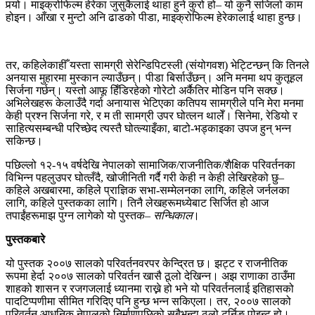
पर्‍यो। माइक्रोफिल्म हेरेका जुसुकैलाई थाहा हुने कुरो हो– यो कुनै सजिलो काम
होइन। आँखा र मुन्टो अनि ढाडको पीडा, माइक्रोफिल्म हेरेकालाई थाहा हुन्छ।
तर, कहिलेकाहीँ यस्ता सामग्री सेरेन्डिपिटस्ली (संयोगवश) भेट्टिन्छन् कि तिनले
अनयास मुहारमा मुस्कान ल्याउँछन्। पीडा बिर्साउँछन्। अनि मनमा थप कुतूहल
सिर्जना गर्छन्। यस्तो आफू हिँडिरहेको गोरेटो अर्कैतिर मोडिन पनि सक्छ।
अभिलेखहरू केलाउँदै गर्दा अनायास भेटिएका कतिपय सामग्रीले पनि मेरा मनमा
केही प्रश्न सिर्जना गरे, र म ती सामग्री उपर घोत्लन थालेँ। सिनेमा, रेडियो र
साहित्यसम्बन्धी परिच्छेद त्यस्तै घोत्ल्याइँका, बाटो-भड्काइका उपज हुन् भन्न
सकिन्छ।
पछिल्लो १२-१५ वर्षदेखि नेपालको सामाजिक/राजनीतिक/शैक्षिक परिवर्तनका
विभिन्न पहलुउपर घोत्लँदै, खोजीनिती गर्दै गरी केही न केही लेखिरहेको छु–
कहिले अखबारमा, कहिले प्राज्ञिक सभा-सम्मेलनका लागि, कहिले जर्नलका
लागि, कहिले पुस्तकका लागि। तिनै लेखहरूमध्येबाट सिर्जित हो आज
तपाईंहरूमाझ पुग्न लागेको यो पुस्तक–
सन्धिकाल
।
पुस्तकबारे
यो पुस्तक २००७ सालको परिवर्तनवरपर केन्द्रित छ। झट्ट र राजनीतिक
रूपमा हेर्दा २००७ सालको परिवर्तन खासै ठूलो देखिन्न। अझ राणाका ठाउँमा
शाहको शासन र रजगजलाई ध्यानमा राख्ने हो भने यो परिवर्तनलाई इतिहासको
पादटिप्पणीमा सीमित गरिदिए पनि हुन्छ भन्न सकिएला। तर, २००७ सालको
परिवर्तन आधुनिक नेपालको निर्माणपछिको सबैभन्दा ठूलो टर्निङ पोइन्ट हो।