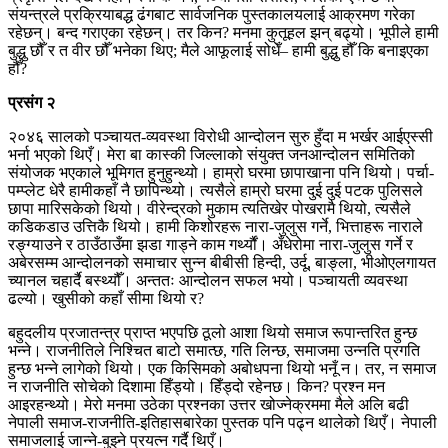
संयन्त्रले प्रक्रियाबद्ध ढंगबाट सार्वजनिक पुस्तकालयलाई आक्रमण गरेका
रहेछन्। बन्द गराएका रहेछन्। तर किन? मनमा कुतूहल झन् बढ्यो। भूपीले हामी
बुद्धु छौँ र त वीर छौँ भनेका थिए; मैले आफूलाई सोधेँ– हामी बुद्धु हौँ कि बनाइएका
हौँ?
प्रसंग २
२०४६ सालको पञ्चायत-व्यवस्था विरोधी आन्दोलन सुरु हुँदा म भर्खर आईएस्सी
भर्ना भएको थिएँ। मेरा बा कास्की जिल्लाको संयुक्त जनआन्दोलन समितिको
संयोजक भएकाले भूमिगत हुनुहुन्थ्यो। हाम्रो घरमा छापाखाना पनि थियो। पर्चा-
पम्प्लेट धेरै हामीकहाँ नै छापिन्थ्यो। त्यसैले हाम्रो घरमा दुई दुई पटक पुलिसले
छापा मारिसकेको थियो। वीरेन्द्रको मुकाम त्यतिखेर पोखरामै थियो, त्यसैले
कडिकडाउ उत्तिकै थियो। हामी किशोरहरू नारा-जुलुस गर्ने, भित्ताहरू नाराले
रङ्ग्याउने र ठाउँठाउँमा झडा गाड्ने काम गर्थ्यौं। अँधेरोमा नारा-जुलुस गर्ने र
अबेरसम्म आन्दोलनको समाचार सुन्न बीबीसी हिन्दी, उर्दू, बाङ्ला, भीओएलगायत
च्यानल चहार्दै बस्थ्यौँ। अन्ततः आन्दोलन सफल भयो। पञ्चायती व्यवस्था
ढल्यो। खुसीको कहाँ सीमा थियो र?
बहुदलीय प्रजातन्त्र प्राप्त भएपछि ठूलो आशा थियो समाज रूपान्तरित हुन्छ
भन्ने। राजनीतिले निश्चित बाटो समात्छ, गति लिन्छ, समाजमा उन्नति प्रगति
हुन्छ भन्ने लागेको थियो। एक किसिमको अबोधपना थियो भनूँ न। तर, न समाज
न राजनीति सोचेको दिशामा हिँड्यो। हिँड्दो रहेनछ। किन? प्रश्न मन
आइरहन्थ्यो। मेरो मनमा उठेका प्रश्नका उत्तर खोज्नेक्रममा मैले अलि बढी
नेपाली समाज-राजनीति-इतिहासबारेका पुस्तक पनि पढ्न थालेको थिएँ। नेपाली
समाजलाई जान्ने-बुझ्ने प्रयत्न गर्दै थिएँ।