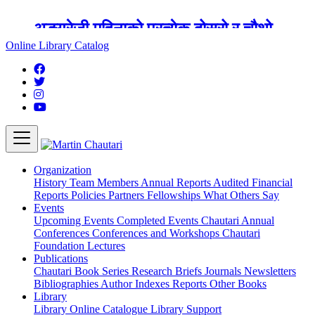
अङ्ग्रेजी महिनाको प्रत्येक दोस्रो र चौथो
शुक्रबार मार्टिन चौतारी र यसको पुस्तकालय
Online Library Catalog
बन्द रहने छ ।
Organization
History
Team
Members
Annual Reports
Audited Financial
Reports
Policies
Partners
Fellowships
What Others Say
Events
Upcoming Events
Completed Events
Chautari Annual
Conferences
Conferences and Workshops
Chautari
Foundation Lectures
Publications
Chautari Book Series
Research Briefs
Journals
Newsletters
Bibliographies
Author Indexes
Reports
Other Books
Library
Library
Online Catalogue
Library Support