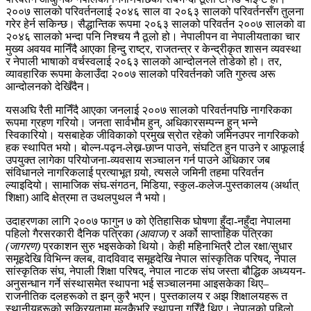
२००७ सालको परिवर्तनलाई २०४६ साल वा २०६३ सालको परिवर्तनसँग तुलना
गरेर हेर्न सकिन्छ। सैद्धान्तिक रूपमा २०६३ सालको परिवर्तन २००७ सालको वा
२०४६ सालको भन्दा पनि निश्चय नै ठूलो हो। नेपालीपन वा नेपालीयताका चार
मुख्य अवयव मानिँदै आएका हिन्दु राष्ट्र, राजतन्त्र र केन्द्रीकृत शासन व्यवस्था
र नेपाली भाषाको वर्चस्वलाई २०६३ सालको आन्दोलनले तोडेको हो। तर,
व्यावहारिक रूपमा केलाउँदा २००७ सालको परिवर्तनको जति गुरुत्व अरू
आन्दोलनको देखिँदैन।
यसअघि रैती मानिँदै आएका जनलाई २००७ सालको परिवर्तनपछि नागरिकका
रूपमा ग्रहण गरियो। जनता सार्वभौम हुन्, अधिकारसम्पन्न हुन् भन्ने
स्विकारियो। यसबाहेक जीविकाको प्रमुख स्रोत रहेको जमिनउपर नागरिकको
हक स्थापित भयो। बोल्न-पढ्न-लेख्न-छाप्न पाउने, संघटित हुन पाउने र आफूलाई
उपयुक्त लागेका परियोजना-व्यवसाय सञ्चालन गर्न पाउने अधिकार जब
संविधानले नागरिकलाई प्रत्याभूत गर्‍यो, त्यसले जमिनी तहमा परिवर्तन
ल्याइदियो। सामाजिक संघ-संगठन, मिडिया, स्कुल-कलेज-पुस्तकालय (अर्थात्
शिक्षा) आदि क्षेत्रमा त उथलपुथल नै भयो।
उदाहरणका लागि २००७ फागुन ७ को ऐतिहासिक घोषणा हुँदा-नहुँदा नेपालमा
पहिलो गैरसरकारी दैनिक पत्रिका
(आवाज)
र अर्को साप्ताहिक पत्रिका
(जागरण)
प्रकाशन सुरु भइसकेको थियो। केही महिनाभित्रै टोल रक्षा/सुधार
समूहदेखि विभिन्न क्लब, वादविवाद समूहदेखि नेपाल सांस्कृतिक परिषद्, नेपाल
सांस्कृतिक संघ, नेपाली शिक्षा परिषद्, नेपाल नाटक संघ जस्ता बौद्धिक अध्ययन-
अनुसन्धान गर्ने संस्थासमेत स्थापना भई सञ्चालनमा आइसकेका थिए–
राजनीतिक दलहरूको त झन् कुरै भएन। पुस्तकालय र अझ शिक्षालयहरू त
स्थानीयहरूको सक्रियतामा मुलुकैभरि स्थापना गरिँदै थिए। नेपालको पहिलो