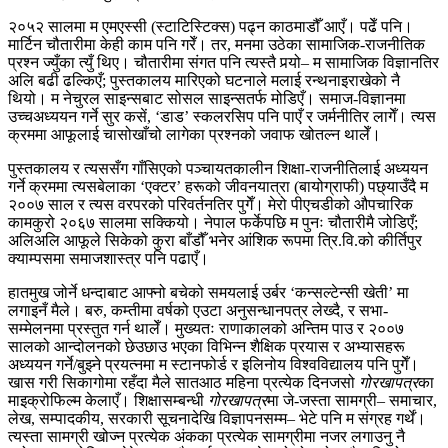
२०५२ सालमा म एमएस्सी (स्टाटिस्टिक्स) पढ्न काठमाडौँ आएँ। पढेँ पनि।
मार्टिन चौतारीमा केही काम पनि गरेँ। तर, मनमा उठेका सामाजिक-राजनीतिक
प्रश्न ज्युँका त्युँ थिए। चौतारीमा संगत पनि त्यस्तै पर्‍यो– म सामाजिक विज्ञानतिर
अलि बढी ढल्किएँ; पुस्तकालय मारिएको घटनाले मलाई रन्थनाइराखेको नै
थियो। म नेचुरल साइन्सबाट सोसल साइन्सतर्फ मोडिएँ। समाज-विज्ञानमा
उच्चअध्ययन गर्ने सुर कसें, ‘डाड’ स्कलरसिप पनि पाएँ र जर्मनीतिर लागेँ। त्यस
क्रममा आफूलाई चासोखाँचो लागेका प्रश्नको जवाफ खोतल्न थालेँ।
पुस्तकालय र त्यससँग गाँसिएको पञ्चायतकालीन शिक्षा-राजनीतिलाई अध्ययन
गर्ने क्रममा त्यसबेलाका ‘एक्टर’ हरूको जीवनयात्रा (बायोग्राफी) पछ्याउँदै म
२००७ साल र त्यस वरपरको परिवर्तनतिर पुगेँ। मेरो पीएचडीको औपचारिक
कामकुरो २०६७ सालमा सक्कियो। नेपाल फर्केपछि म पुनः चौतारीमै जोडिएँ;
अलिअलि आफूले सिकेको कुरा बाँडौँ भनेर आंशिक रूपमा त्रि.वि.को कीर्तिपुर
क्याम्पसमा समाजशास्त्र पनि पढाएँ।
हातमुख जोर्ने धन्दाबाट आफ्नो बचेको समयलाई उर्बर ‘कन्सल्टेन्सी खेती’ मा
लगाइनँ मैले। बरु, कम्तीमा वर्षको एउटा अनुसन्धानपत्र लेख्दै, र सभा-
सम्मेलनमा प्रस्तुत गर्न थालेँ। मुख्यतः राणाकालको अन्तिम पाउ र २००७
सालको आन्दोलनको छेउछाउ भएका विभिन्न शैक्षिक प्रयास र अभ्यासहरू
अध्ययन गर्ने/बुझ्ने प्रयत्नमा म स्टानफोर्ड र इलिनोय विश्वविद्यालय पनि पुगेँ।
खास गरी सिकागोमा रहँदा मैले सातआठ महिना प्रत्येक दिनजसो
गोरखापत्र
का
माइक्रोफिल्म केलाएँ। शिक्षासम्बन्धी
गोरखापत्र
मा जे-जस्ता सामग्री– समाचार,
लेख, सम्पादकीय, सरकारी सूचनादेखि विज्ञापनसम्म– भेटे पनि म संग्रह गर्थें।
त्यस्ता सामग्री खोज्न प्रत्येक अंकका प्रत्येक सामग्रीमा नजर लगाउनु नै