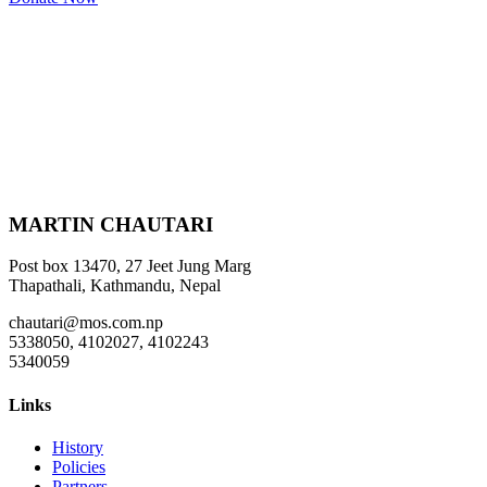
MARTIN CHAUTARI
Post box 13470, 27 Jeet Jung Marg
Thapathali, Kathmandu, Nepal
chautari@mos.com.np
5338050, 4102027, 4102243
5340059
Links
History
Policies
Partners