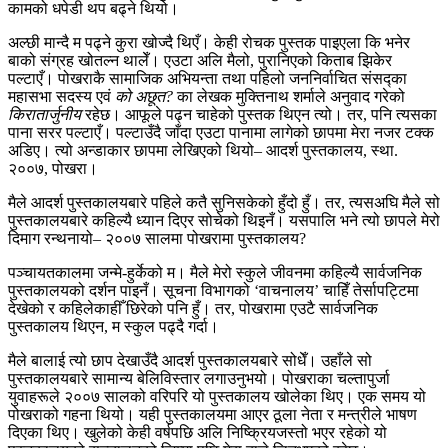
कामको धपेडी थप बढ्ने थियो।
अल्छी मान्दै म पढ्ने कुरा खोज्दै थिएँ। केही रोचक पुस्तक पाइएला कि भनेर
बाको संग्रह खोतल्न थालेँ। एउटा अलि मैलो, पुरानिएको किताब झिकेर
पल्टाएँ। पोखराकै सामाजिक अभियन्ता तथा पहिलो जननिर्वाचित संसद्का
महासभा सदस्य एवं
को अछूत?
का लेखक मुक्तिनाथ शर्माले अनुवाद गरेको
किरातार्जुनीय
रहेछ। आफूले पढ्न चाहेको पुस्तक थिएन त्यो। तर, पनि त्यसका
पाना सरर पल्टाएँ। पल्टाउँदै जाँदा एउटा पानामा लागेको छापमा मेरा नजर टक्क
अडिए। त्यो अन्डाकार छापमा लेखिएको थियो– आदर्श पुस्तकालय, स्था.
२००७, पोखरा।
मैले आदर्श पुस्तकालयबारे पहिले कतै सुनिसकेको हुँदो हुँ। तर, त्यसअघि मैले सो
पुस्तकालयबारे कहिल्यै ध्यान दिएर सोचेको थिइनँ। यसपालि भने त्यो छापले मेरो
दिमाग रन्थनायो– २००७ सालमा पोखरामा पुस्तकालय?
पञ्चायतकालमा जन्मे-हुर्केको म। मैले मेरो स्कुले जीवनमा कहिल्यै सार्वजनिक
पुस्तकालयको दर्शन पाइनँ। सूचना विभागको ‘वाचनालय’ चाहिँ तेर्सापट्टिमा
देखेको र कहिलेकाहीँ छिरेको पनि हुँ। तर, पोखरामा एउटै सार्वजनिक
पुस्तकालय थिएन, म स्कुल पढ्दै गर्दा।
मैले बालाई त्यो छाप देखाउँदै आदर्श पुस्तकालयबारे सोधेँ। उहाँले सो
पुस्तकालयबारे सामान्य बेलिविस्तार लगाउनुभयो। पोखराका चल्तापुर्जा
युवाहरूले २००७ सालको वरिपरि यो पुस्तकालय खोलेका थिए। एक समय यो
पोखराको गहना थियो। यही पुस्तकालयमा आएर ठूला नेता र मन्त्रीले भाषण
दिएका थिए। खुलेको केही वर्षपछि अलि निष्क्रियजस्तो भएर रहेको यो