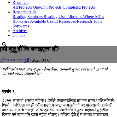
Research
All Projects
Ongoing Projects
Completed Projects
Research Aids
Reading Seminars
Reading Lists
Libraries Where MC's
Books are Available
Useful Resources
Research Tools
Softwares
Archives
Contact
हामी बुद्धु हौँ कि बनाइएका हौँ?
-
लोकरञ्‍जन पराजुली
| 2026-04-04
यहाँ ‘सन्धिकाल’ लाई मुलुक अँध्यारोबाट उज्यालो युगमा प्रवेश गर्न लाग्दाको
समयको रूपमा लिइएको छ।
प्रसंग १
२०५७ सालको असोज महिना। दसैँले काठमाडौँलाई छपक्कै छोप्न थालिसकेको
थियो। अघिल्ला वर्षझैँ दसैँ मनाउन म आफू जन्मे-हुर्केको घर पोखरातर्फ हान्निएँ।
काटमारमा रुचि नराख्ने, जाँड-जुवातासमा खासै नरम्ने पुरुष भएकाले छुट्टीका
दिनमा गर्ने काम पनि खासै नहुँदा रहेछन्। महिला हुँदो हुँ त सायद चाडबाडमा