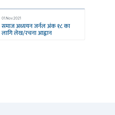
01.Nov.2021
समाज अध्ययन जर्नल अंक १८ का
लागि लेख/रचना आह्वान