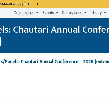
 पुस्तकालय बन्द रहने छ ।
Organization
Events
Publications
Library
els: Chautari Annual Confe
]
rs/Panels: Chautari Annual Conference – 2026 [exte