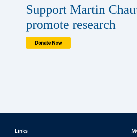
Support Martin Chaut
promote research
Donate Now
Links
MC