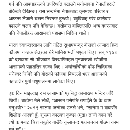
गर्न पनि आफ्नाहरूको उपस्थिति बढाउने मनोभावना नेपालीहरूले
बोकेको देखिन्छ। यस सन्दर्भमा नेपालबाट क्रमशः परिवार र
आफन्त लैजाने चलन निरन्तर हुन्थ्यो। बहुविवाह गरेर कारोबार
बढाउने चलन पनि देखिन्छ। बसोबास बाक्लिएपछि अन्य कारणबाट
पनि नेपालीहरू आसामको पहाडमा मिसिन थाले।
भारत स्वतन्त्रताका लागि गठित सुभाषचन्द्र बोसको आजाद हिन्द
फौजमा गण्डक क्षेत्रका धेरै मानिस भर्ती भएका थिए। सन् १९४०
को दशकमा सो फौजबाट विस्थापितहरू पुनर्वासको खोजीमा
आसामको पहाडतिर गएका थिए। अर्घाखाँचीको ढाँड खिदिमका
धनेश्वर घिमिरे पनि बोसको फौजमा बिचल्ली भएर आसामको
पहाडतिर पुगी पशुपालनमा लागेका थिए।
एक दिन माइल्दाइ र म आसामको प्रसिद्ध कामाख्या मन्दिर जाँदै
थियौं। बाटोमा मैले सोधें, “आसाम पसेपछि तपाईंले के के काम
गर्नुभयो?” २०१९ सालमा जन्मेका उनले भने, “सानैमा म बाबासँग
शिलोङ आएको हुँ, शुरूमा काठका कुण्डा (मुढा) तान्ने काम गरें।
त्यो कामबाट चित्त नबुझेर गाउँकै कुलानन्द महाजनका गोठमा काम
गर्न गएँ।”