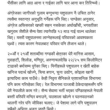
भैंसीका लागि आठ आना र गाईका लागि चार आना कर तिरिन्थ्यो।
अंग्रेजका जागीरको गुलाम बन्नुभन्दा पशुपालन नै उचित ठानेर
त्यसैमा स्वतन्त्र अनुभूति गर्नेहरू पनि थिए। पाण्डेका अनुसार,
अंग्रेज अफिसरको खप्की सहन नसकेका अर्घाखाँची, भगवतीका
खगुराम जैशीले सैन्य पेशा त्यागेपछि १२ माउ गाई पाल्न थालेका
थिए। यसरी पशुपालनमा लाग्नेहरूलाई परिवारको आवश्यकता
पथ्र्यो। त्यस कारण नेपालबाट परिवार पनि लैजान थाले।
२०औं र २१औं शताब्दीमा गण्डकी क्षेत्रका धेरै मानिस आसाम,
गुवाहाटी, शिलोङ, मणिपुर, अरुणाचलदेखि २२/२५ सय किलोमिटर
टाढाको बर्मासम्म पुगेका थिए। यिनीहरूले पशुपालन र खेती बाहेक
खनिज पदार्थ खोज्ने, चिया बगान, चुना उद्योग, कोइला खानी
इत्यादिमा काम पाउँथे। केही निवृत्त सैनिकले प्रशासनिक विभागमा
पनि काम गरिरहेका थिए। रेल विभागमा पञ्जाबी ठेकेदारहरूसँग पनि
धेरै नेपालीले काम गरे। सैन्य सेवामा भर्ती भएका पण्डितहरूले नेपाली
बस्ती वरिपरि मन्दिर बनाउने, पाठशाला खोल्ने र पठनपाठनको
थालनी गरेर पनि जीविका चलाए। जे पेशामा लागे पनि पशुपालन
सबैको अभिन्न अङ्ग जस्तै थियो।