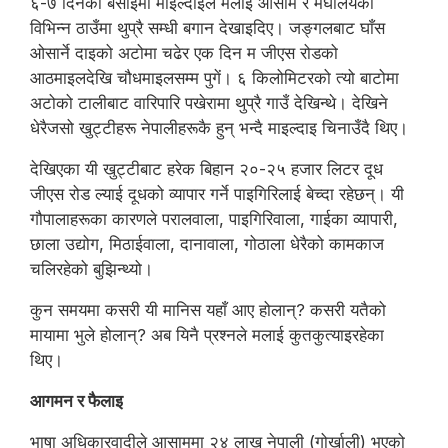
६-७ दिनको बसाइमा माइल्दाइले मलाई आसाम र मेघालयका
विभिन्न ठाउँमा थुप्रै सम्धी बगान देखाइदिए। जङ्गलबाट घाँस
ओसार्ने दाइको अटोमा चढेर एक दिन म जीएस रोडको
आठमाइलदेखि चौधमाइलसम्म पुगें। ६ किलोमिटरको त्यो बाटोमा
अटोको टालीबाट वारिपारि पखेरामा थुप्रै गाउँ देखिन्थे। देखिने
धेरैजसो खुट्टीहरू नेपालीहरूकै हुन् भन्दै माइल्दाइ चिनाउँदै थिए।
देखिएका यी खुट्टीबाट हरेक बिहान २०-२५ हजार लिटर दूध
जीएस रोड ल्याई दूधको व्यापार गर्ने पाइगिरिलाई बेच्दा रहेछन्। यी
गौपालाहरूका कारणले परालवाला, पाइगिरिवाला, गाईका व्यापारी,
छाला उद्योग, मिठाईवाला, दानावाला, गोठाला धेरैको कामकाज
चलिरहेको बुझिन्थ्यो।
कुन समयमा कसरी यी मानिस यहाँ आए होलान्? कसरी यतैको
मायामा भुले होलान्? अब यिनै प्रश्नले मलाई कुतकुत्याइरहेका
थिए।
आगमन र फैलाइ
भाषा अधिकारवादीले आसाममा २४ लाख नेपाली (गोर्खाली) भएको