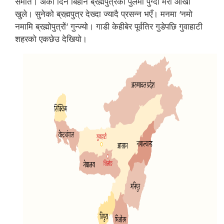
समातें। अर्को दिन बिहानै ब्रह्मपुत्रको पुलमा पुग्दा मेरा आँखा
खुले। सुनेको ब्रह्मपुत्र देख्दा ज्यादै प्रसन्न भएँ। मनमा ‘नमो
नमामि ब्रह्मोपुत्रों’ गुन्ज्यो। गाडी केहीबेर पूर्वतिर गुडेपछि गुवाहाटी
शहरको एकछेउ देखियो।