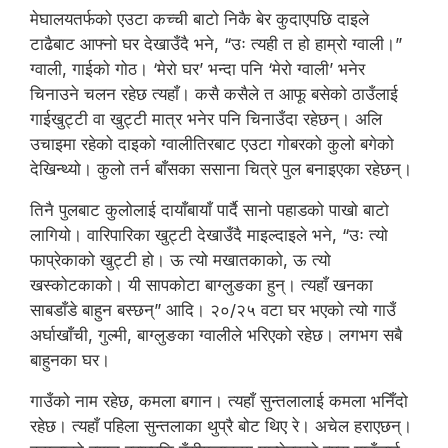
मेघालयतर्फको एउटा कच्ची बाटो निकै बेर कुदाएपछि दाइले
टाढैबाट आफ्नो घर देखाउँदै भने, “उः त्यही त हो हाम्रो ग्वाली।”
ग्वाली, गाईको गोठ। ‘मेरो घर’ भन्दा पनि ‘मेरो ग्वाली’ भनेर
चिनाउने चलन रहेछ त्यहाँ। कसै कसैले त आफू बसेको ठाउँलाई
गाईखुट्टी वा खुट्टी मात्र भनेर पनि चिनाउँदा रहेछन्। अलि
उचाइमा रहेको दाइको ग्वालीतिरबाट एउटा गोबरको कुलो बगेको
देखिन्थ्यो। कुलो तर्न बाँसका ससाना चित्रे पुल बनाइएका रहेछन्।
तिनै पुलबाट कुलोलाई दायाँबायाँ पार्दै सानो पहाडको पाखो बाटो
लागियो। वारिपारिका खुट्टी देखाउँदै माइल्दाइले भने, “उः त्यो
फाप्रेकाको खुट्टी हो। ऊ त्यो मखातकाको, ऊ त्यो
खस्कोटकाको। यी सापकोटा बाग्लुङका हुन्। त्यहाँ खनका
साबडाँडे बाहुन बस्छन्” आदि। २०/२५ वटा घर भएको त्यो गाउँ
अर्घाखाँची, गुल्मी, बाग्लुङका ग्वालीले भरिएको रहेछ। लगभग सबै
बाहुनका घर।
गाउँको नाम रहेछ, कमला बगान। त्यहाँ सुन्तलालाई कमला भनिँदो
रहेछ। त्यहाँ पहिला सुन्तलाका थुप्रै बोट थिए रे। अचेल हराएछन्।