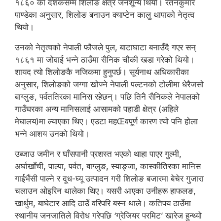
१८६० को दशकसम्म शिलोङ क्षेत्र जनशून्य थियो। रतनकुमार
पाण्डेका अनुसार, शिलोङ बनाउन क्याप्टेन कालु थापाको नेतृत्व
थियो।
उनको नेतृत्वको नेपाली फौजले पुल, बाटाघाटा बनाउँदै गएर सन्
१८६१ मा जोवाई भन्ने ठाउँमा सैनिक चौकी खडा गरेको थियो।
शायद त्यो शिलोङकै नजिकमा हुनुपर्छ। सूर्यनाथ अधिकारीका
अनुसार, शिलोङको जग्गा खोज्ने नेपाली पल्टनको टोलीमा धेरैजसो
बाग्लुङ, पर्वततिरका मानिस रहेछन्। पछि तिनै सैनिकले नेपालको
गाउँघरका अन्य मानिसलाई आसामको पहाडी क्षेत्र (अहिले
मेघालय)मा ल्याएका थिए। एउटा महŒवपूर्ण कारण त्यो पनि होला
भन्ने आशय उनको थियो।
उब्जाउ जमीन र घाँसपानी प्रशस्त भएको थाहा पाएर गुल्मी,
अर्घाखाँची, पाल्पा, पर्वत, बाग्लुङ, स्याङ्जा, कास्कीतिरका मानिस
गाईभैंसी पाल्ने र दूध-घ्यू उत्पादन गरी शिलोङ बजारमा बेचेर गुजारा
चलाउन ओइरिन थालेका थिए। यसरी आएका उनीहरू हाफलङ,
खार्थुम, बाघेटार आदि ठाउँ वरिपरि बस्न थाले। कतिपय ठाउँमा
स्थानीय जनजातिले विरोध गरेपछि ‘ग्रेजियर परमिट’ खारेज हुन्थ्यो