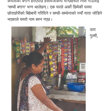
कमलाको बगान हराएपछि हँसीमजाकमा मान्छेहरूले त्यस गाउँलाई
‘सम्धी बगान’ भन्न थालेछन्। एक घरले अर्को छिमेकी घरमा
छोराछोरीको बिहेबारी गरिदिने र सम्धी-सम्धेनाको नयाँ नाता जोडिने
भएकाले यस्तो नाम बस्न गएछ।
उता
गुल्मी,