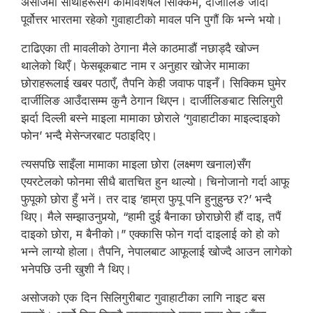
असोजमा साथीहरूसँग कामविशेषले सिक्किम, दार्जीलिङ जाँदा
पूर्वोत्तर भारतमा रहेको गुवाहाटीको मावल पनि पुगौं कि भन्ने भयो।
टाढिएका ती मावलीको ठेगाना मैले काठमाडौं नछाड्दै खोज्न
थालेको थिएँ। फेसबूकबाट नाम र अनुहार खोजेर मामाका
छोराहरूलाई खबर पठाएँ, तैपनि केही जवाफ पाइनँ। सिक्किम घुमेर
दार्जीलिङ आउँदासम्म कुनै ठेगान थिएन। दार्जीलिङबाट सिलिगुरी
झर्दा दिल्ली बस्ने माइला मामाका छोराले ‘गुवाहाटीका माइल्दाइको
फोन’ भन्दै मेसेन्जरबाट पठाइदिए।
त्यसपछि साइँला मामाका माइला छोरा (लक्ष्मण खनाल)सँग
एयरटेलको फोनमा सीधै बातचित हुन थाल्यो। चिनोजानो गर्दा आफू
फुपूको छोरा हुँ भनें। तर दाइ ‘हाम्रा फुपू पनि हुनुहुन्छ र?’ भन्दै
थिए। मैले सम्झाउनुपर्‍यो, “हामी दुई बैनाका छोराछोरी हौं दाइ, तपैं
दाइको छोरा, म बैनीको।” एक्कासि फोन गर्दा दाइलाई को हो को
भन्ने लाग्यो होला। तैपनि, नेपालबाट आफूलाई खोज्दै आउन लागेको
भनेपछि उनी खुशी नै थिए।
असोजको एक दिन सिलिगुरीबाट गुवाहाटीका लागि नाइट बस