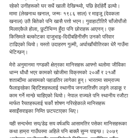
रहेको उनीहरूको घर सधैं खाली देखिन्थ्यो, पछि हेर्दाहेर्दै ढल्यो।
मामा (लेखनाथ खनाल, जन्मः १९८६ साल) र माइजू (देवकला
खनाल) उतै बितेको पनि खासै पत्तो भएन। गुवाहाटीतिरै चाँजोपाँजो
मिलाएकैले होला, छुटीभिन्न हुँदा पनि छोराहरू आएनन्। एक
किसिमले बल्कोटका दाजुभाइ-दिदीबहिनीसँग उनको परिवार
टाढिएको थियो। यस्तो उदाहरण गुल्मी, अर्घाखाँचीतिरका धेरै गाउँमा
भेटिन्छन्।
मेरो अनुमानमा गण्डकी क्षेत्रका मानिसहरू आफ्नो थलोमा जीविका
धान्न धौधौ भएर कामको खोजीमा विक्रमको २०औं र २१औं
शताब्दीमा आसामको पहाडतिर लागेका हुन्। भारतमा साम्राज्य
फैलाइरहेका ब्रिटिशहरूलाई स्थानीय जनजातिसँग लड्ने लडाकू र
काम गर्ने मान्छे चाहिएको थियो। नेपाल राज्यले पनि स्थानीय रजौटा
मार्फत रैयतहरूलाई चर्को शोषण गरिरहेकाले मानिसहरू
बसाइँसराइका निम्ति छटपटाएका थिए।
यही सन्दर्भमा सय/डेढ सय वर्षअघि आसामतिर पसेका मानिसहरूका
कथा हाम्रा गाउँघरमा अहिले पनि बाक्लै सुन्न पाइन्छ। २०७९