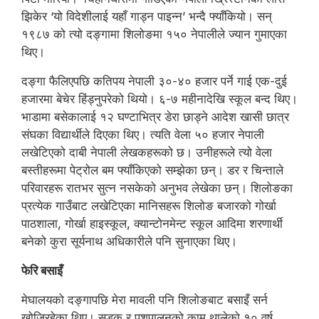
झिकेर ‘यो विदेशीलाई यहाँ गाड्न पाइन्न’ भन्दै फ्याँकियो। सन्
१९८७ को त्यो दङ्गामा शिलोङमा १५० नेपालीले ज्यान गुमाएका
थिए।
दङ्गा फैलिएपछि कतिपय नेपाली ३०-४० हजार पर्ने गाई एक-दुई
हजारमा बेचेर हिंड्नुपरेको थियो। ६-७ महीनादेखि स्कूल बन्द थिए।
भाडामा बसेकालाई १२ घण्टाभित्र डेरा छाड्ने आदेश खासी छात्र
संघका विद्यार्थीले दिएका थिए। त्यति वेला ५० हजार नेपाली
लखेटिएको दाबी नेपाली लेखकहरूको छ। उनीहरूले त्यो वेला
बस्तीहरूमा पेट्रोल बम फ्याँकिएको सम्झेका छन्। डर र चिन्ताले
परिवारहरू रातभर सुत्न नसकेको अनुभव लेखेका छन्। शिलोङका
प्रत्येक गाउँबाट लखेटिएका मानिसहरू शिलोङ बजारको गोर्खा
पाठशाला, गोर्खा हाइस्कूल, क्यान्टोनमेन्ट स्कूल आदिमा शरणार्थी
बनेको कुरा सूर्यनाथ अधिकारीले पनि सुनाएका थिए।
फेरि बसाइँ
मेघालयको दङ्गापछि मेरा मावली पनि शिलोङबाट बसाइँ सर्न
खोजिरहेका थिए। सडक र पशुपालनको काम थालेको १० वर्ष