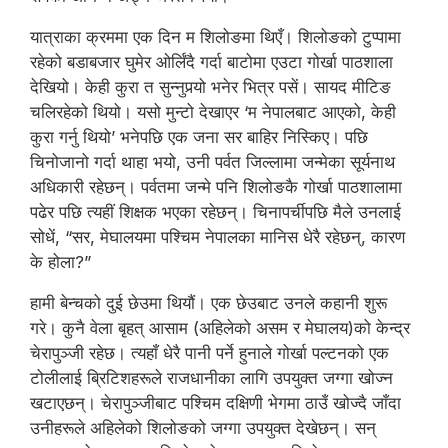
यात्राका क्रममा एक दिन म शिलोङमा थिएँ। शिलोङको टुप्पामा
रहेको बडाबजार घुमेर ओर्लिंदै गर्दा बाटोमा एउटा गोर्खा पाठशाला
देखियो। केही कुरा त सुन्नुपर्‍यो भनेर भित्र पसें। सायद मीटिङ
चलिरहेको थियो। यसो मुन्टो देखाएर ‘म नेपालबाट आएको, केही
कुरा गर्नु थियो’ भनेपछि एक जना सर बाहिर निस्किए। पछि
चिनोजानो गर्दा थाहा भयो, उनी पर्वत जिल्लामा जन्मेका सूर्यनाथ
अधिकारी रहेछन्। पर्वतमा जन्मे पनि शिलोङकै गोर्खा पाठशालामा
पढेर पछि त्यहीं शिक्षक भएका रहेछन्। चिनापर्चीपछि मैले उनलाई
सोधें, “सर, मेघालयमा पश्चिम नेपालका मानिस धेरै रहेछन्, कारण
के होला?”
हामी बेन्चको दुई छेउमा थियौं। एक छेउबाट उनले कहानी शुरू
गरे। कुनै वेला बृहत् आसाम (अहिलेको असम र मेघालय)को केन्द्र
चेरापुञ्जी रहेछ। त्यहाँ धेरै पानी पर्ने हुनाले गोर्खा पल्टनको एक
टोलीलाई ब्रिटिशहरूले राजधानीका लागि उपयुक्त जग्गा खोज्न
खटाएछन्। चेरापुञ्जीबाट पश्चिम दक्षिणी भेगमा ठाउँ खोज्दै जाँदा
उनीहरूले अहिलेको शिलोङको जग्गा उपयुक्त देखेछन्। सन्