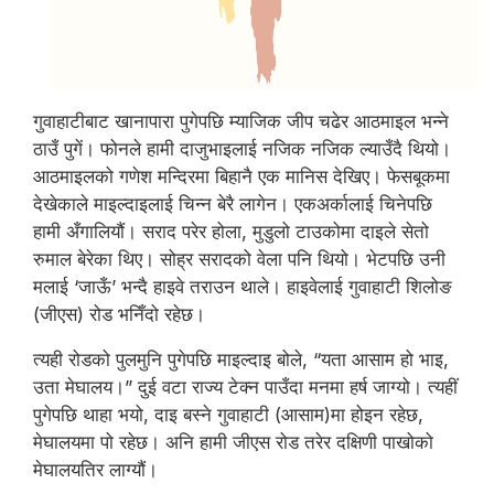
गुवाहाटीबाट खानापारा पुगेपछि म्याजिक जीप चढेर आठमाइल भन्ने
ठाउँ पुगें। फोनले हामी दाजुभाइलाई नजिक नजिक ल्याउँदै थियो।
आठमाइलको गणेश मन्दिरमा बिहानै एक मानिस देखिए। फेसबूकमा
देखेकाले माइल्दाइलाई चिन्न बेरै लागेन। एकअर्कालाई चिनेपछि
हामी अँगालियौं। सराद परेर होला, मुडुलो टाउकोमा दाइले सेतो
रुमाल बेरेका थिए। सोह्र सरादको वेला पनि थियो। भेटपछि उनी
मलाई ‘जाऊँ’ भन्दै हाइवे तराउन थाले। हाइवेलाई गुवाहाटी शिलोङ
(जीएस) रोड भनिँदो रहेछ।
त्यही रोडको पुलमुनि पुगेपछि माइल्दाइ बोले, “यता आसाम हो भाइ,
उता मेघालय।” दुई वटा राज्य टेक्न पाउँदा मनमा हर्ष जाग्यो। त्यहीं
पुगेपछि थाहा भयो, दाइ बस्ने गुवाहाटी (आसाम)मा होइन रहेछ,
मेघालयमा पो रहेछ। अनि हामी जीएस रोड तरेर दक्षिणी पाखोको
मेघालयतिर लाग्यौं।