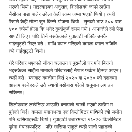
भएको थियो। माइल्दाइका अनुसार, शिलोङको जाडो ठाउँमा
भैंसीका पाडा पालेर उवेला केही रकम जम्मा भएको थियो। त्यही
पैसाले केही तोला सुन किन्ने योजना थियो। सुनको भाउ ६०० बाट
४०० रुपैयाँ होला कि भनेर कुर्दाकुर्दै समय गयो। आफन्तैले त्यो पैसा
सापटी लिए। पछि तिर्न नसकेकाले गुवाहाटी नजिकै उनकै
गाईखुट्टी लिएर बसे। माथि बयान गरिएको कमला बगान नजिकै
त्यो गाईखुट्टी थियो।
धेरै परिवार भएकाले जीवन चलाउन र पुख्र्यौली घर पनि बिरानो
भइसकेका साइँला मामाको परिवारलाई नेपाल फर्कन हिम्मत आएन।
त्यहीं बसे। यसबाट कम्तीमा विसं २०२० वा २०३० को दशकमा
आसाम पस्नेहरूले उतै स्थायी बसोबास गरेको अनुमान लगाउन
सकिन्छ।
शिलोङबाट लखेटिएर आएपछि बनाएको ग्वाली भएको ठाउँमा म
पुगेको थिएँ। कमला बगानभन्दा एक किलोमिटर माथिको त्यो जमीन
पनि खसियाहरूकै थियो। गुवाहाटी बजारभन्दा १८-२० किलोमिटर
पूर्वमा मेघालयपट्टि। पछि खसिया साहुले त्यही सानो पहाडको