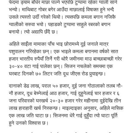
फेदमा ड्याम बाँधेर माछा पाल्ने भएपछि टुप्पामा रहेका ग्वाली सार्न
भन्यो। माथिबाट गोबर बगेर आउँदा माछालाई विषाक्त हुने भन्दै
उसले त्यस्तो उर्दी गरेको थियो। त्यसपछि कमला बगान नजिकै
ग्वालीको सरुवा भयो। पहाडको टुप्पामा साहुले रबरको बगान
बनायो। त्यो अद्यापि छँदै छ।
अहिले साइँला मामाका पाँच भाइ छोरामध्ये दुई जनाले मात्र
पशुपालन गरिरहेका छन्। एक भाइले कमला बगानमा वर्षको सात
हजार भारतीय रुपैयाँ तिर्ने गरी थोरै जमीनमा माउ बाच्छाबाच्छी गरेर
३०-४० वटा गाई पालेका छन्। सिजन नचलेको समयमा एक
घरबाट दिनको ७० लिटर जति दूध जीएस रोड पुर्‍याइन्छ।
दानाको डेढ लाख, पराल ५० हजार, दुई जना गोठालाको तलब नौ-
नौ हजार, दूध बेच्नेलाई आठ हजार, गाई दुहुनेलाई चार हजार र ६
जना परिवारको घरखर्च २०-३० हजार गरेर महीनामा दुईदेखि तीन
लाख हाराहारी खर्च निस्कन्छ। माइल्दाइका अनुसार, अहिले मासिक
एक लाख जति घाटा छ। सिजनमा धेरै गाई दुहुँदा त्यो घाटा पूर्ति
हुने उनको विश्वास छ।