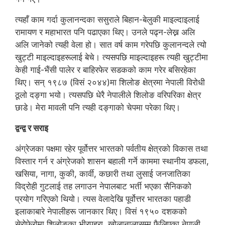
त्यहाँ काम गर्दा कुलानन्दका ससुराले बिहान-बेलुकी माइल्दाइलाई
रामायण र महाभारत पनि पढाएका थिए। उनले पढ्न-लेख्न अलि
अलि जानेको त्यही वेला हो। सात वर्ष काम गरेपछि कुलानन्दले त्यो
खुट्टी माइल्दाइहरूलाई बेचे। त्यसपछि माइल्दाइहरू त्यही खुट्टीमा
केही गाई-भैंसी पालेर र बाहिरफेर सडकको काम गरेर बसिरहेका
थिए। सन् १९८७ (विसं २०४४)मा शिलोङ क्षेत्रमा नेपाली विरोधी
ठूलो दङ्गा भयो। त्यसपछि धेरै नेपालीले शिलोङ वरिपरिका क्षेत्र
छाडे। मेरा मावली पनि त्यही दङ्गाको चेपमा परेका थिए।
द्वन्द्व र सराइ
अंग्रेजका पक्षमा रहेर पूर्वोत्तर भारतको पर्वतीय क्षेत्रको विकास तथा
विस्तार गर्न र अंग्रेजको शासन बहाली गर्ने काममा स्थानीय डफला,
खसिया, नागा, कुकी, कार्वी, कछारी तथा लुसाई जनजातिका
विद्रोही गुटलाई तह लगाउन नेपालबाट भर्ती भएका सैनिकको
प्रयोग गरिएको थियो। त्यस वेलादेखि पूर्वोत्तर भारतका पहाडी
इलाकाबारे नेपालीहरू जानकार थिए। विसं १९५० दशकको
सेरोफेरोमा शिलोङका भीरपहरा, खोलानालासम्म फैलिएका नेपाली