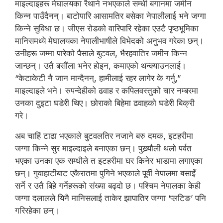
माइल्दाइहरू मेघालयका रैथाने नभएकाले सम्धी बगानमा जमीन
किन्न पाउँदैनन्। बाटोपारि आसामतिर बसेका नेपालीलाई भने जग्गा
किन्ने सुविधा छ। जीएस रोडको वारिपारि रहेका एउटै पृष्ठभूमिका
मानिसमध्ये मेघालयका नेपालीभाषीले विभेदको अनुभव गरेका छन्।
उनीहरू जम्मा पारेको पैसाले बुटवल, भैरहवातिर जमीन किन्न
जान्छन्। उतै बसौंला भनेर होइन, कमाएको थन्क्याउनलाई।
“केटाकेटी नै जान मान्दैनन्, हामीलाई रहर लागेर के गर्नु,”
माइल्दाइले भने। रुपन्देहीको ढवाह र कपिलवस्तुको चार नम्बरमा
उनका दुइटा घडेरी थिए। छोराको बिहेमा ढवाहको घडेरी बिक्री
गरे।
अब चाहिं टाढा भएकाले बुटवलतिर नजाने बरु दमक, इटहरीमा
जग्गा किन्ने सुर माइल्दाइले बनाएका छन्। पुख्र्यौली थलो पर्वत
भएका उनका एक सम्धीले त इटहरीमा घर किनेर भाडामा लगाएका
छन्। गुवाहाटीबाट एकैरातमा पुगिने भएकाले पूर्वी नेपालमा बसाइँ
सर्ने र उतै बिहे गर्नेहरूको संख्या बढ्दो छ। पश्चिम नेपालका केही
जग्गा दलालले यिनै मानिसलाई ताकेर झापातिर जग्गा ‘प्लटिङ’ पनि
गरिरहेका छन्।