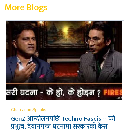
More Blogs
Chautarian Speaks
GenZ आन्दोलनपछि Techno Fascism को
प्रभुत्व, देवानगन्ज घटनामा सरकारको केस