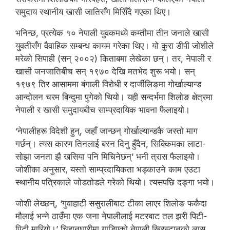
समुदाय स्थानीय खासी जातिसँग मिसिँदै गएका थिए।
भनिन्छ, प्रत्येक १० नेपाली युवकमध्ये कम्तीमा तीन जनाले खासी
युवतीसँग वैवाहिक सम्बन्ध कायम गरेका थिए। यो कुरा डीपी जोशीले
मरेको सिपाही (सन् २००२) किताबमा लेखेका छन्। तर, नेपाली र
खासी जनजातिबीच सन् १९७० देखि मतभेद शुरू भयो। सन्
१९७९ तिर आसाममा बंगाली विरोधी र दार्जीलिङमा गोर्खाल्यान्ड
आन्दोलन चरम बिन्दुमा पुगेको थियो। यही सन्दर्भमा शिलोङ क्षेत्रमा
नेपाली र खासी समुदायबीच साम्प्रदायिक भावना फैलाइयो।
‘नेपालीहरू विदेशी हुन्, जहाँ जान्छन् गोर्खाल्यान्डकै जस्तो माग
गर्छन्। त्यस कारण तिनलाई बस्न दिनु हुँदैन, सिक्किमका लाटा-
सोझा जनता झै खसिया पनि मिचिनेछन्’ भनी त्रास फैलाइयो।
जोशीका अनुसार, यस्तो साम्प्रदायिकता भड्काउने काम एउटा
स्थानीय पत्रिकाले जोडतोडले गरेको थियो। त्यसपछि दङ्गा भयो।
जोशी लेख्छन्, ‘गुवाहाटी ससुरालीबाट टीका लाएर शिलोङ फर्कंदा
मौलाई भन्ने ठाउँमा एक जना नेपालीलाई मटरबाट तल झरी पिटी-
पिटी मारियो।’ चिहानघारीमा गाडिएको नेपाली ख्रिस्टानको लास