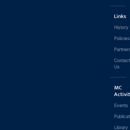
Links
History
Policies
Partner
Contact
Us
MC
Activi
Events
Publica
Library