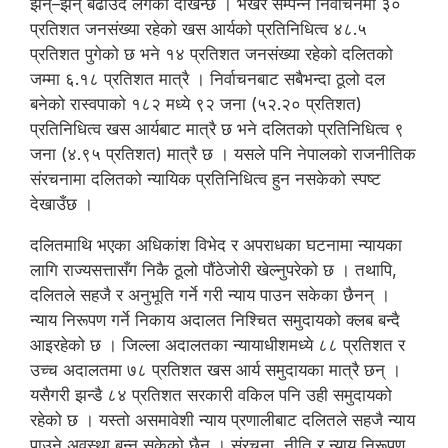
झन्–झन् बढाउँदै लगेको देखिन्छ । भर्खरै सम्पन्न निर्वाचनमा ३०
प्रतिशत जनसंख्या रहेको खस आर्यको प्रतिनिधित्व ४८.५
प्रतिशत पुगेको छ भने १४ प्रतिशत जनसंख्या रहेको दलितको
जम्मा ६.१८ प्रतिशत मात्रै । निर्वाचनबाट सबैभन्दा ठूलो दल
बनेको रास्वपाको १८२ मध्ये ९२ जना (५२.२० प्रतिशत)
प्रतिनिधित्व खस आर्यबाट मात्रै छ भने दलितको प्रतिनिधित्व ९
जना (४.९५ प्रतिशत) मात्रै छ । यसले पनि नेपालको राजनीतिक
संरचनामा दलितको न्यायिक प्रतिनिधित्व हुन नसकेको स्पष्ट
देखाउँछ ।
दलितमाथि भएका अधिकांश विभेद र अपराधका घटनामा न्यायका
लागि राज्यसत्तासँग निकै ठूलो पौंठेजोरी खेल्नुपरेको छ । तथापि,
दलितले सहजै र अनुभूति गर्ने गरी न्याय पाउन सकेका छैनन् ।
न्याय निरूपण गर्ने निकाय अदालत निश्चित समुदायको क्लब बन्दै
आइरहेको छ । जिल्ला अदालतका न्यायाधीशमध्ये ८८ प्रतिशत र
उच्च अदालतमा ७८ प्रतिशत खस आर्य समुदायका मात्रै छन् ।
यसैगरी झन्डै ८४ प्रतिशत सरकारी वकिल पनि उही समुदायको
रहेको छ । यस्तो असमावेशी न्याय प्रणालीबाट दलितले सहजै न्याय
पाउने अवस्था बन्न सकेको छैन । संरचना, नीति र न्याय निरूपण