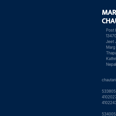
MAR
CHA
Post
13470
Jeet 
Marg
Thapa
Kath
Nepa
chauta
533805
4102027
410224
534005