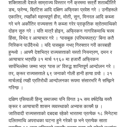
शक्तिशाली देशले साम्राज्य विस्तार गर्ने क्रममा सत्रौं शताब्दीतिरै
डच, फ्रेन्च, ब्रिटिस आदि दक्षिण अफ्रिका प्रवेश गरे । उनीहरूले
एकातिर, त्यहाँको महत्त्वपूर्ण हीरा, मोती, सुन, मिनरल आदि कब्जा
गरे भने अर्कोतिर राज्यसत्ता नै कब्जा गरेर प्राकृतिक स्रोतमाथिको
दोहन सुरु गरे । यति मात्रै होइन, अफ्रिकन नागरिकमाथि चरम
हिंसा, विभेद र अत्याचार गरे । ‘पासबुक (परिचयपत्र)’ बिना कतै
निस्किन पाउँदैनथे । यदि पासबुक नभए गिरफ्तार गरी कारबाही
हुन्थ्यो । आफ्नै देशभित्र राज्यसत्ताको यस्तो नियन्त्रण, दमन र
अत्याचार भएपछि २१ मार्च १९६० मा हजारौं अफ्रिकन
सार्पभिल्लेमा जम्मा भएर ‘पास ल’ विरुद्ध शान्तिपूर्ण आन्दोलन गरे ।
तर, क्रूर राज्यसत्ताले ६९ जनाको गोली हानी हत्या गर्‍यो । २१
मार्चलाई त्यही प्रतिरोधी आन्दोलनका रूपमा संसारभरि नै सम्झिने
गरिन्छ ।
दक्षिण एसियाली हिन्दु समाजमा पनि विगत ३५ सय वर्षदेखि यस्तै
क्रूर र अत्याचारी शासन व्यवस्थाको अभ्यास कायमै छ ।
जातिवादी राज्यसत्ताको दबदबा रहेको भारतमा प्रत्येक १८ मिनेटमा
दलितमाथि अपराधका घटना हुने गरेको छ भने प्रत्येक साता