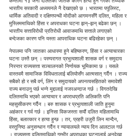
कम्तीमा १३ जना दलितको जातकै कारण हत्या हुने गरेको तथ्यांक
भारतीय सरकारी अध्ययनले नै देखाएको छ । भारतमा पपुलिस्ट,
धार्मिक अतिवादी र दक्षिणपन्थी मोदीको आगमनसँगै दलित, महिला र
मुस्लिममाथिको हिंसा र अपराधका घटना झन्–झन् बढेका छन् ।
भारतीय सत्ताविरोधी प्रतिरोधी आवाजमाथि सत्ताले लगाएको
बन्देजका कारण पनि यस्ता आपराधिक घटना बढिरहेका छन् ।
नेपालमा पनि जातका आधारमा हुने बहिष्करण, हिंसा र अत्याचारका
घटना उस्तै छन् । परम्परागत प्रभुत्वशाली शासक वर्ग र समुदाय
निरन्तर राज्यसत्ता सञ्चालनको निर्णायक भूमिकामा छ । यसले
वास्तवमै सामाजिक विविधतालाई बलियोसँग आत्मसात् गर्दैन । राज्य
सबैको हो र सबै वर्ग, लिंग र समुदायको अपनत्वसहितको समावेशी
राज्य बनाउनु पर्छ भन्ने मुद्दालाई नजरअन्दाज गर्छ । विगतदेखि
दलितमाथि भएको अत्याचार र अपराधप्रति अलिकति पनि
महसुसीकरण गर्दैन । बरु शासक र प्रभुत्वशाली जाति हुनुमा
अहंकार र गर्व गर्छ । इनिसा विकजस्ता सयौं दलित महिलामाथि
हिंसा, बलात्कार र हत्या हुन्छ । तर, प्रहरी उजुरी लिन मान्दैन,
वस्तुनिष्ठ अनुसन्धान गर्दैन र न्यायालयले न्याय दिन आलटाल गर्छ
। राज्यसत्ता दलितमाथिको गम्भीर अपराधका घटनालाई अनदेखा