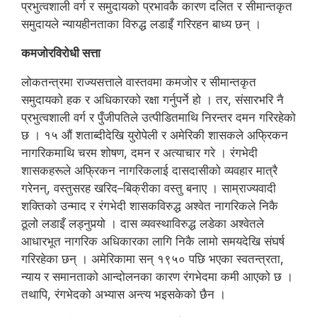
प्रभुत्वशाली वर्ग र समुदायको प्रभावकै कारण दलित र सीमान्तकृत
समुदायले न्यायहीनताका विरुद्ध लडाइँ गरिरहन बाध्य छन् ।
कमजोरविरोधी सत्ता
लोकतन्त्रमा राज्यसत्ताले वास्तवमा कमजोर र सीमान्तकृत
समुदायको हक र अधिकारको रक्षा गर्नुपर्ने हो । तर, संसारभरि नै
प्रभुत्वशाली वर्ग र पुँजीपतिले उत्पीडितमाथि निरन्तर दमन गरिरहेको
छ । १५ औं शताब्दीदेखि युरोपेली र अमेरिकी शासकले अफ्रिकन
नागरिकमाथि चरम शोषण, दमन र अत्याचार गरे । रंगभेदी
शासकहरूले अफ्रिकन नागरिकलाई दासदासीको व्यवहार मात्रै
गरेनन्, वस्तुसरह खरिद–बिक्रीका वस्तु बनाए । साम्राज्यवादी
शक्तिको उन्माद र रंगभेदी शासकविरुद्ध अश्वेत नागरिकले निकै
ठूलो लडाइँ लड्नुपर्‍यो । दास व्यवस्थाविरुद्ध लडेका अश्वेतले
आधारभूत नागरिक अधिकारका लागि निकै लामो समयदेखि संघर्ष
गरिरहेका छन् । अमेरिकामा सन् १९५० पछि भएका स्वतन्त्रता,
न्याय र समानताको आन्दोलनका कारण रंगभेदमा कमी आएको छ ।
तथापि, रंगभेदको अभ्यास अन्त्य भइसकेको छैन ।