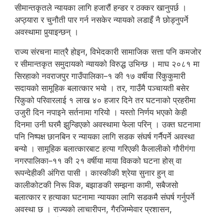
सीमान्तकृतले न्यायका लागि हजारौं हन्डर र ठक्कर खानुपर्छ ।
अप्ठ्यारा र चुनौती पार गर्न नसकेर न्यायको लडाइँ नै छोड्नुपर्ने
अवस्थामा पुर्‍याइन्छन् ।
राज्य संरचना मात्रै होइन, विभेदकारी सामाजिक सत्ता पनि कमजोर
र सीमान्तकृत समुदायको न्यायको विरुद्ध उभिन्छ । माघ २०८१ मा
सिरहाको नवराजपुर गाउँपालिका–१ की १७ वर्षीया रिंकुकुमारी
सदायको सामूहिक बलात्कार भयो । तर, गाउँमै पञ्चायती बसेर
रिंकुको परिवारलाई १ लाख ४० हजार दिने तर घटनाको प्रहरीमा
उजुरी दिन नपाइने सर्तनामा गरियो । यस्तो निर्णय भएको केही
दिनमा उनी घरमै झुन्डिएको अवस्थामा फेला परिन् । उक्त घटनामा
पनि निष्पक्ष छानबिन र न्यायका लागि सडक संघर्ष गर्नैपर्ने अवस्था
बन्यो । सामूहिक बलात्कारबाट हत्या गरिएकी कैलालीको गौरीगंगा
नगरपालिका–११ की २१ वर्षीया माया विकको घटना होस् वा
रूपन्देहीकी अंगिरा पासी । कास्कीकी श्रेया सुनार हुन् वा
कालीकोटकी निरू विक, बझाङकी सम्झना कामी, सबैजसो
बलात्कार र हत्याका घटनामा न्यायका लागि सडकमै संघर्ष गर्नुपर्ने
अवस्था छ । राज्यको लाचारीपन, गैरजिम्मेवार प्रशासन,