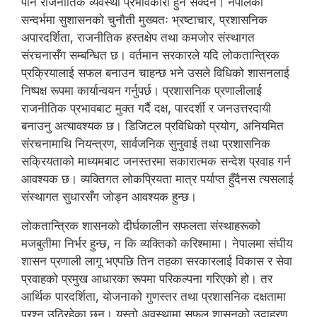
पनि राजनीतिक व्यवस्था प्रभावकारी हुन सक्दैन। नेपालको
सन्दर्भमा सुशासनको चुनौती मुख्यतः भ्रष्टाचार, प्रशासनिक
अपारदर्शिता, राजनीतिक हस्तक्षेप तथा कमजोर संस्थागत
संरचनासँग सम्बन्धित छ। वर्तमान सरकारले यदि लोकतान्त्रिक
प्रक्रियालाई सफल बनाउन चाहन्छ भने उसले विधिको शासनलाई
निष्पक्ष रूपमा कार्यान्वयन गर्नुपर्छ। प्रशासनिक प्रणालीलाई
राजनीतिक प्रभावबाट मुक्त गर्दै दक्ष, पारदर्शी र जनउत्तरदायी
बनाउनु अत्यावश्यक छ। डिजिटल प्रविधिको प्रयोग, अनियमित
संरचनामाथि नियन्त्रण, सार्वजनिक सुनुवाई तथा प्रशासनिक
सक्रियताको माध्यमबाट जनस्तरमा सकारात्मक सन्देश प्रवाह गर्न
आवश्यक छ। व्यक्तिगत लोकप्रियता मात्र पर्याप्त हुँदैनस त्यसलाई
संस्थागत सुधारसँग जोड्न आवश्यक हुन्छ।
लोकतान्त्रिक शासनको दीर्घकालीन सफलता संस्थाहरूको
मजबुतीमा निर्भर हुन्छ, न कि व्यक्तिको करिश्मामा। नेपालमा संघीय
शासन प्रणाली लागू भएपछि तिन तहका सरकारलाई विकास र सेवा
प्रवाहको प्रमुख आधारका रूपमा परिकल्पना गरिएको हो। तर
आर्थिक पारदर्शिता, योजनाको गुणस्तर तथा प्रशासनिक दक्षतामा
प्रश्न उठिरहेका छन्। यस्तो अवस्थामा सफल शासनको उदाहरण