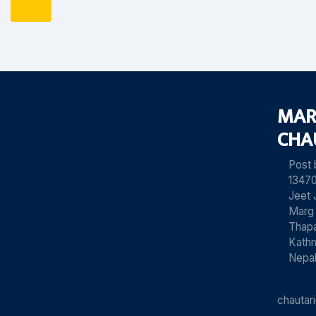
MAR
CHA
Post
13470
Jeet 
Marg
Thapa
Kath
Nepa
chauta