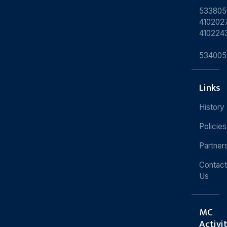
533805
4102027
410224
534005
Links
History
Policies
Partner
Contact
Us
MC
Activi