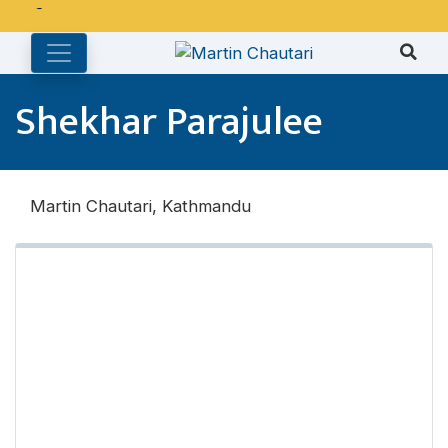
अङ्ग्रेजी महिनाको प्रत्येक दोस्रो र चौथो शुक्रबार मार्टिन चौतारी र यसको
पुस्तकालय बन्द रहने छ ।
Shekhar Parajulee
Martin Chautari, Kathmandu