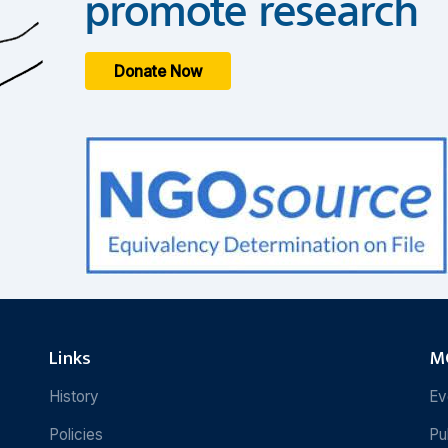
promote research
Donate Now
Links
MC
History
Ev
Policies
Pu