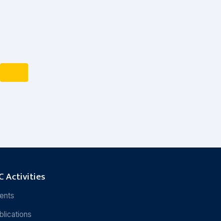
 Activities
ents
blications