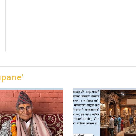
upane'