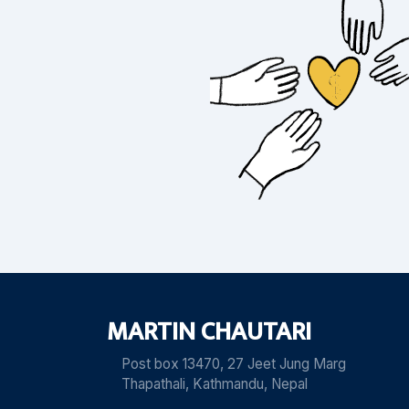
MARTIN CHAUTARI
Post box 13470, 27 Jeet Jung Marg
Thapathali, Kathmandu, Nepal