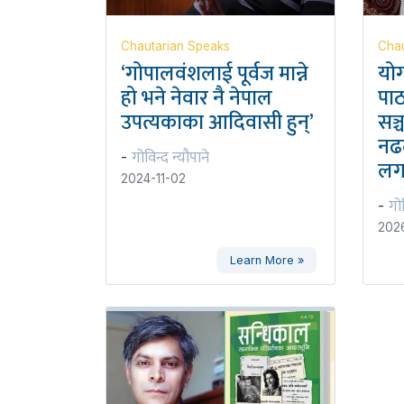
Chautarian Speaks
Chau
‘गोपालवंशलाई पूर्वज मान्ने
यो
हो भने नेवार नै नेपाल
पा
उपत्यकाका आदिवासी हुन्’
सञ
नढ
गोविन्द न्यौपाने
-
लग
2024-11-02
गोव
-
202
Learn More »