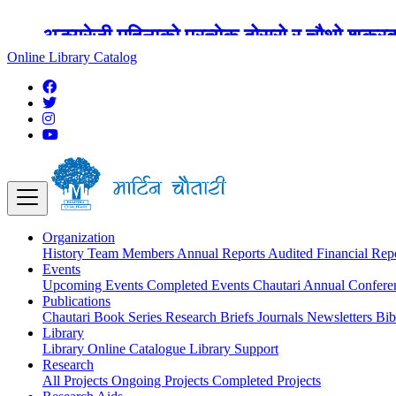
अङ्ग्रेजी महिनाको प्रत्येक दोस्रो र चौथो शुक्
Online Library Catalog
Organization
History
Team
Members
Annual Reports
Audited Financial Rep
Events
Upcoming Events
Completed Events
Chautari Annual Confer
Publications
Chautari Book Series
Research Briefs
Journals
Newsletters
Bib
Library
Library
Online Catalogue
Library Support
Research
All Projects
Ongoing Projects
Completed Projects