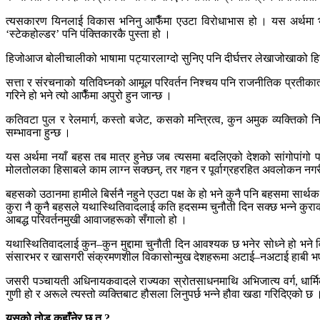
त्यसकारण यिनलाई विकास भनिनु आफैँमा एउटा विरोधाभास हो । यस अर्थमा भन्ने हो
‘स्टेकहोल्डर’ पनि पंक्तिकारकै पुस्ता हो ।
हिजोआज बोलीचालीको भाषामा पट्यारलाग्दो सुनिए पनि दीर्घत्तर लेखाजोखाको हिसाबल
सत्ता र संरचनाको यतिविघ्नको आमूल परिवर्तन निश्चय पनि राजनीतिक प्रतीकात्
गरिने हो भने त्यो आफैँमा अपुरो हुन जान्छ ।
कतिवटा पुल र रेलमार्ग, कस्तो बजेट, कसको मन्त्रित्व, कुन अमुक व्यक्तिको निर
सम्भावना हुन्छ ।
यस अर्थमा नयाँ बहस तब मात्र हुनेछ जब त्यसमा बदलिएको देशको सांगोपांगो परिप
मोलतोलका हिसाबले काम लाग्न सक्छन्, तर गहन र पूर्वाग्रहरहित अवलोकन नगर
बहसको उठानमा हामीले बिर्सनै नहुने एउटा पक्ष के हो भने कुनै पनि बहसमा सार्थक 
कुरा नै कुनै बहसले यथास्थितिवादलाई कति हदसम्म चुनौती दिन सक्छ भन्ने कुरा
आबद्ध परिवर्तनमुखी आवाजहरूको सँगालो हो ।
यथास्थितिवादलाई कुन–कुन मुद्दामा चुनौती दिन आवश्यक छ भनेर सोध्ने हो भने 
संसारभर र खासगरी संक्रमणशील विकासोन्मुख देशहरूमा अटाई–नअटाई हाबी भ
जसरी पञ्चायती अधिनायकवादले राज्यका स्रोतसाधनमाथि अभिजात्य वर्ग, धार्मि
गुणी हो र अरूले त्यस्तो व्यक्तिबाट हौसला लिनुपर्छ भन्ने हौवा खडा गरिदिएको छ ।
यसको तोड कहाँनेर छ त ?