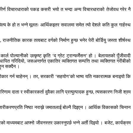
ंकीर्ण विचारधाराको पकड कसरी भयो त भन्दा अन्य विचारधाराको तेजोवध गरेर नै
य के हो त भन्ने मूलतः आर्थिकइतर सवालमा समेत त्यो देशले कति कुल गार्हस्थ
ाजनीतिक कारक तत्वबाट वर्गको निर्माण हुन्छ भनेर पेरी बोर्डियु जस्ता शीर्षस्थ
ल पोल्यानीको उत्कृष्ट कृति ‘द ग्रेट ट्रान्फर्मेसन’ हो । बेलायतको पुँजीवादी
स्थापित गरिदियो, जसअन्तर्गत एकातिर व्यक्तिगत सम्पत्ति तथा व्यक्तिगत गरीबीको
हुन सक्दैन ।
ीकार गर्न चाहेनन् । तर, सरकारी ‘सहयोग’को भाष्य यति नकारात्मक बनाइयो कि
ाम दाता र स्वीकारकर्ता दुवैका लागि प्रत्युत्पादक हुन्छ, त्यसकारण निजी श्रम
जारीकरणप्रति निष्ठा नराख्ने जमातलाई बोल्नै दिइएन । आर्थिक विकासको चिन्तन
त्रको माध्यमबाट आफ्नो जीवनस्तर उकास्नुपर्छ भन्ने अर्ती दिइयो । बजेट, कार्यक्रम