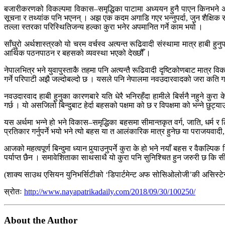
बजारीकरणको विकल्पमा विकास–समृद्धिका पाटामा अध्ययन हुनै पाएन किनभने अर्थ
सूचना र तथ्यांक पनि भएनन् । अझ एक कदम अगाडि गएर भन्नुपर्दा, जुन शैक्षिक 
तल्ला स्तरका परिस्थितिजन्य हल्का कुरा भनेर अपमानित गर्ने काम भयो ।
साँघुरो अर्थशास्त्रको यो चरम वर्चस्व अत्यन्त रूढिवादी संस्थामा मात्र हाबी ह
आर्थिक पठनपाठन र बहसको व्यवस्था भएको देख्छौँ ।
नेपालभित्र भने युवापुस्ताकै तहमा पनि अत्यन्तै रूढिवादी दृष्टिकोणबाट मात्र वि
गर्ने परिपाटी अझै जल्दोबल्दो छ । यसले पनि नेपालमा नवउदारवादको जरा कति गहिर
नवउदारवाद हाबी हुनुका कारणबारे यति धेरै भनिरहँदा हामीले बिर्सनै नहुने कुरा
गर्छ । यो असजिलो बिन्दुबाट हेर्दा बहसको पक्षमा को छ र विपक्षमा को भन्ने छुट्या
यस अर्थमा भन्ने हो भने विकास–समृद्धिका बहसमा सीमान्तकृत वर्ग, जाति, धर्म
प्रतिकार गर्नुपर्ने भयो भने त्यो बहस या त आलंकारिक मात्र हुनेछ या पराजयवादी, 
आजको महत्वपूर्ण बिन्दुमा ध्यान पुर्‍याउनुपर्ने कुरा के हो भने नयाँ बहस र वैकल
पर्याप्त छैन । समावेशिताका साथसाथै यो कुरा पनि सुनिश्चित हुन जरुरी छ कि सीम
(शाक्य साउथ एसियन युनिभर्सिटीको ‘डिपार्टमेन्ट अफ सोसिओलोजी’की असिस्टेन्ट
स्रोतः
http://www.nayapatrikadaily.com/2018/09/30/100250/
About the Author