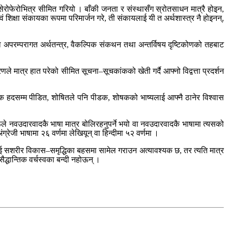
ेरोफेरोभित्र सीमित गरियो । बाँकी जनता र संस्थासँग स्रोतसाधन मात्रै होइन,
क्षा संकायका रूपमा परिमार्जन गरे, ती संकायलाई यी त अर्थशास्त्र नै होइनन्,
्थामा अपरम्परागत अर्थतन्त्र, वैकल्पिक संकथन तथा अन्तर्विषय दृष्टिकोणको तहबाट
णले मात्र हात परेको सीमित सूचना–सूचकांकको खेती गर्दै आफ्नो विद्वत्ता प्रदर्शन
रणमा एक हदसम्म पीडित, शोषितले पनि पीडक, शोषकको भाष्यलाई आफ्नै ठानेर विश्वास
ूले नवउदारवादकै भाषा मात्र बोलिरहनुपर्ने भयो वा नवउदारवादकै भाषामा त्यसको
्रेजी भाषामा २६ वर्णमा लेखियून् वा हिन्दीमा ५२ वर्णमा ।
ख्यिकीलाई सशरीर विकास–समृद्धिका बहसमा सामेल गराउन अत्यावश्यक छ, तर त्यति मात्र
द्धान्तिक वर्चस्वका बन्दी नहोऊन् ।