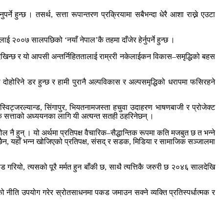
े हुन्छ । तसर्थ, सत्ता रूपान्तरण प्रक्रियामा सबैभन्दा धेरै आशा राख्ने एउटा
ई २००७ सालपछिको ‘नयाँ नेपाल’कै तहमा दाँजेर हेर्नुपर्ने हुन्छ ।
 देखिन्छ र यो आपसी अन्तर्निहिततालाई राम्ररी नकेलाईकन विकास–समृद्धिको बहस
रू दोहोरिने डर हुन्छ र हामी पुरानै अल्पविकास र अल्पसमृद्धिको धरापमा फसिरहने
 स्विट्जरल्यान्ड, सिंगापुर, भियतनामजस्ता हचुवा उदाहरण भाषणबाजी र प्रोजेक्ट
क सत्ताको अध्ययनका लागि यी अत्यन्त सतही ठहरिनेछन् ।
ल नै हुन् । यो अर्थमा प्रतिपक्ष वैचारिक–सैद्धान्तिक रूपमा कति मजबुत छ त भन्ने
 छैन, यहाँ भन्न खोजिएको प्रतिपक्ष, संसद् र सडक, मिडिया र सामाजिक सञ्जालमा
गरियो, त्यसको पूरै मर्मत हुन बाँकी छ, साथै त्यत्तिकै जरुरी छ २०४६ सालदेखि
 नीति उपयोग गरेर स्रोतसाधनमा पकड जमाउन सक्ने व्यक्ति प्रतिस्पर्धात्मक र