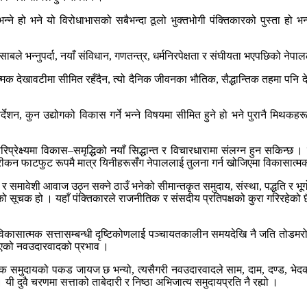
 भने यो विरोधाभासको सबैभन्दा ठूलो भुक्तभोगी पंक्तिकारको पुस्ता हो भन्नुपर्न
े भन्नुपर्दा, नयाँ संविधान, गणतन्त्र, धर्मनिरपेक्षता र संघीयता भएपछिको नेपालला
मक देखावटीमा सीमित रहँदैन, त्यो दैनिक जीवनका भौतिक, सैद्धान्तिक तहमा पनि
्देशन, कुन उद्योगको विकास गर्ने भन्ने विषयमा सीमित हुने हो भने पुरानै मिथकह
्रेक्ष्यमा विकास–समृद्धिको नयाँ सिद्धान्त र विचारधारामा संलग्न हुन सकिन्छ ।
ीकन फाटफुट रूपमै मात्र यिनीहरूसँग नेपाललाई तुलना गर्न खोजिएमा विकासात्म
र समावेशी आवाज उठ्न सक्ने ठाउँ भनेको सीमान्तकृत समुदाय, संस्था, पद्धति र भूगो
को सूचक हो । यहाँ पंक्तिकारले राजनीतिक र संसदीय प्रतिपक्षको कुरा गरिरहेको
विकासात्मक सत्तासम्बन्धी दृष्टिकोणलाई पञ्चायतकालीन समयदेखि नै जति तोडमरोड 
एको नवउदारवादको प्रभाव ।
क समुदायको पकड जायज छ भन्यो, त्यसैगरी नवउदारवादले साम, दाम, दण्ड, भेदको
 यी दुवै चरणमा सत्ताको ताबेदारी र निष्ठा अभिजात्य समुदायप्रति नै रह्यो ।