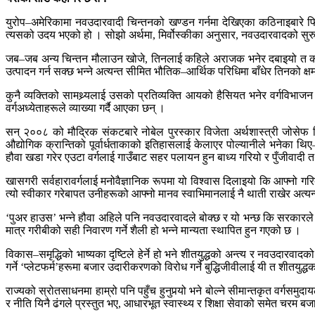
युरोप–अमेरिकामा नवउदारवादी चिन्तनको खण्डन गर्नमा देखिएका कठिनाइबारे फि
त्यसको उदय भएको हो । सोझो अर्थमा, मिर्वोस्कीका अनुसार, नवउदारवादको सु
जब–जब अन्य चिन्तन मौलाउन खोजे, तिनलाई कहिले अराजक भनेर दबाइयो त कहिले 
उत्पादन गर्न सक्छ भन्ने अत्यन्त सीमित भौतिक–आर्थिक परिधिमा बाँधेर तिनको क्ष
कुनै व्यक्तिको सामथ्र्यलाई उसको प्रतिव्यक्ति आयको हैसियत भनेर वर्गविभाजन ग
वर्गअध्येताहरूले व्याख्या गर्दै आएका छन् ।
सन् २००८ को मौद्रिक संकटबारे नोबेल पुरस्कार विजेता अर्थशास्त्री जोसेफ स्ट
औद्योगिक क्रान्तिको पूर्वार्धताकाको इतिहासलाई केलाएर पोल्यानीले भनेका थिए–
हौवा खडा गरेर एउटा वर्गलाई गाउँबाट सहर पलायन हुन बाध्य गरियो र पुँजीवादी तथा
खासगरी सर्वहारावर्गलाई मनोवैज्ञानिक रूपमा यो विश्वास दिलाइयो कि आफ्नो
त्यो स्वीकार गरेबापत उनीहरूको आफ्नो मानव स्वाभिमानलाई नै थाती राखेर अत्यन्
‘पुअर हाउस’ भन्ने हौवा अहिले पनि नवउदारवादले बोक्छ र यो भन्छ कि सरकारले अ
मात्र गरीबीको सही निवारण गर्ने शैली हो भन्ने मान्यता स्थापित हुन गएको छ ।
विकास–समृद्धिको भाष्यका दृष्टिले हेर्ने हो भने शीतयुद्धको अन्त्य र नवउद
गर्ने ‘प्लेटफर्म’हरूमा बजार उदारीकरणको विरोध गर्ने बुद्धिजीवीलाई यी त शीतयुद्ध
राज्यको स्रोतसाधनमा हाम्रो पनि पहुँच हुनुपर्‍यो भने बोल्ने सीमान्तकृत वर्गसमु
र नीति यिनै ढंगले प्रस्तुत भए, आधारभूत स्वास्थ्य र शिक्षा सेवाको समेत चरम 