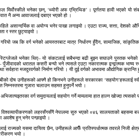
ल मिर्वोस्कीले भनेका छन्, ‘थ्योरी अफ एभ्रिथिङ’ । पूर्णतया हावी भएको यो स
रुवात नै अन्य आवाजलाई दबाएर भएको हो ।
असान्दर्भिक वा अयोग्य भनेर पाखा लगाइयो । एउटा राज्य, सत्ता, देशको औचित्
मता र स्तर छुट्याइयो ।
रियो जब कि वर्ग भनेको आयस्तरबाट मात्र निर्धारण हुँदैन, सामाजिक, सांकृतिक, र
िग्लेजले भनेका थिए– यो संकटलाई सबैभन्दा बढी बुझ्न सघाउने पुस्तक भनेको कार्
 पुँजीवादको धरातल कसरी बन्यो भने त्यसले एउटा नकारात्मक द्वन्द्वात्मक भाष्य 
 सर्वहारा मजदुरवर्गको निर्माण गरियो । यी दुई वर्गको अभावमा औद्योगिक क्रान्ति 
 गरिबीको दोष उनीहरूको आफ्नै हो किनभने उनीहरूले सरकारका ‘सहयोग’हरूलाई स्व
त निम्नस्तरमा गुजारा चलाउन सहमत हुनुपर्ने भयो ।
भिजात्यइतरका वर्ग समुदायलाई सहयोग गर्ने मामलामा हात हाल्न खोज्दा त्यसको परिण
ारवादको विश्वव्यापीकरणको लहरसँगसँगै नेपालमा सुरु भएको ०४६ सालयताको बहसमा ब
का अवशेष हुन् भनेर पन्छाइयो ।
दायलाई राज्यको यसमा दायित्व छैन, उनीहरूले आफैँ प्रतिस्पर्धात्मक तवरले निजी क्षे
बजारीकरण भयो ।