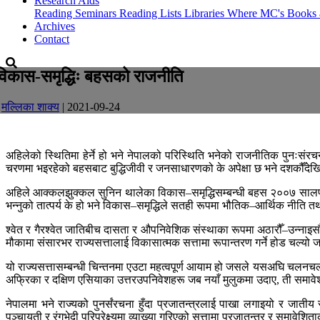
Research Aids
Reading Seminars
Reading Lists
Libraries Where MC's Books 
Archives
Contact
विकास-समृद्धिः बहसको राजनीति
-
मल्लिका शाक्य
| 2021-09-24
अहिलेको स्थितिमा हेर्ने हो भने नेपालको परिस्थिति भनेको राजनीतिक पुनःसं
चरणमा भइरहेको बहसबाट बुद्धिजीवी र जनसाधारणको के अपेक्षा छ भने दशकौँदेख
अहिले आक्कलझुक्कल सुनिन थालेका विकास–समृद्धिसम्बन्धी बहस २००७ सालपछिको
भन्नुको तात्पर्य के हो भने विकास–समृद्धिले सतही रूपमा भौतिक–आर्थिक नीति त
श्वेत र गैरश्वेत जातिबीच दासता र औपनिवेशिक संस्थाका रूपमा अठारौँ–उन्नाइसौ
मौकामा संसारभर राज्यसत्तालाई विकासात्मक सत्तामा रूपान्तरण गर्ने होड चल्यो 
यो राज्यसत्तासम्बन्धी चिन्तनमा एउटा महत्वपूर्ण आयाम हो जसले यसअघि चलनच
अफ्रिका र दक्षिण एसियाका उत्तरउपनिवेशहरू जब नयाँ मुलुकमा उदाए, ती समाव
नेपालमा भने राज्यको पुनर्संरचना हुँदा प्रजातन्त्रलाई पाखा लगाइयो र जातीय
पञ्चायती र रंगभेदी परिप्रेक्ष्यमा व्याख्या गरिएको सत्तामा प्रजातन्त्र र समावेशि