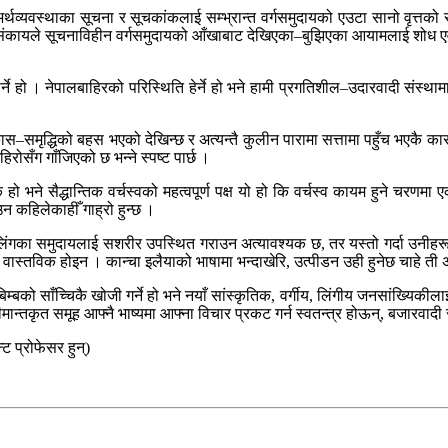
व्यवस्थाका सूचना र सूचकांकलाई सम्भ्रान्त वर्गसमुदायको एउटा सानो वृत्तको स
संकायले सूचनाविहीन वर्गसमुदायको आँखाबाट देखिएका–बुझिएका आयामलाई शोध एवं शि
ुनुपर्ने हो । नेपालबाहिरको परिस्थिति हेर्ने हो भने हामी प्रगतिशील–उदारवादी संस
कास–समृद्धिको बहस भएको देखिन्छ र अत्यन्तै कुलीन पारामा सत्तामा पहुँच भएकै कार
ोसँग गाँजिएको छ भन्ने स्पष्ट पार्छ ।
 के हो भने सैद्धान्तिक वर्चस्वको महत्वपूर्ण पक्ष यो हो कि वर्चस्व कायम हुने च
उन कहिलेकाहीँ गाह्रो हुन्छ ।
 र लिंगका समुदायलाई सशरीर उपस्थित गराउन अत्यावश्यक छ, तर यस्तो गर्दा उनीहर
वास्तविक होइन । कान्चा इलैयाको भाषामा भन्दाखेरि, उत्पीडन उही हुनेछ चाहे ती अंग
्पिक बिम्बको साँच्चिकै खोजी गर्ने हो भने नयाँ सांस्कृतिक, वर्गीय, लिंगीय जनसां
ान्तकृत समूह आफ्नै भाष्यमा आफ्ना विचार प्रकट गर्न स्वतन्त्र होऊन्, बजारवादी सै
 प्रोफेसर हुन्)