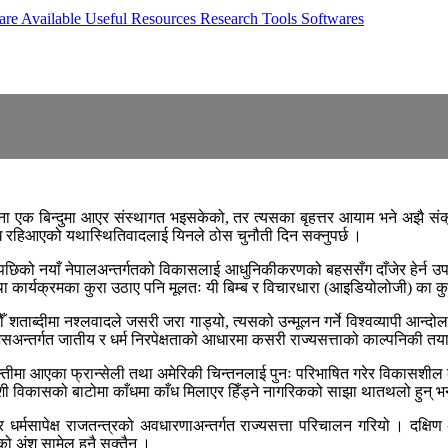
are Available
Useful Resources
Research Tools
Softwares
रचना एक बिन्दुमा आएर संस्थागत भइसकेको, तर त्यसका बृहत्तर आयाम भने अझै संक
ि रहिआएको यथास्थितिवादलाई यिनले ठोस चुनौती दिन सक्नुपर्छ ।
 नयाँ नेपालअन्तर्गतको विकासलाई आधुनिकीकरणको बहससँग दाँजेर हेर्न उपयुक्त
था कार्यक्रमका कुरा उठाए पनि मूलतः यी बिम्ब र विचारधारा (आइडियोलोजी) का कुर
ँ शताब्दीमा नश्लवादले जसरी जरा गाड्यो, त्यसको उन्मूलन गर्ने विश्वव्यापी आन्द
जसअन्तर्गत जातीय र धर्म निरपेक्षताको आधारमा कसरी राज्यसत्ताको काल्पनिकी तयार 
ल्तीमा आएका फ्रान्सेली तथा अमेरिकी चिन्तनलाई पुनः परिभाषित गरेर विकासशी
ेशी विकासको बाटोमा काँधमा काँध मिलाएर हिँड्ने नागरिकको साझा थातथलो हुन् 
 र धर्मसापेक्ष राजतन्त्रको अवधारणाअन्तर्गत राज्यसत्ता परिचालन गरियो । दक्
ताको अंश सामेल हुनै सक्तैन ।