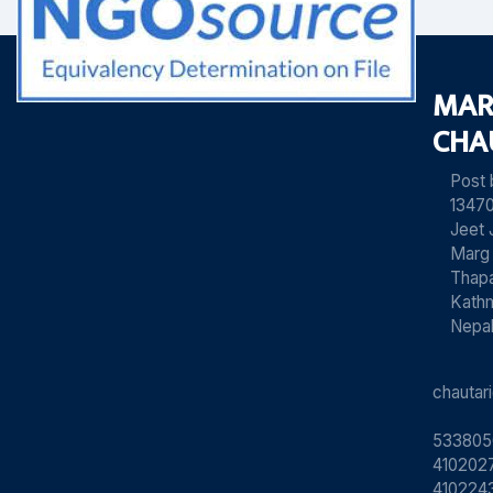
MAR
CHA
Post
13470
Jeet 
Marg
Thapa
Kath
Nepa
chauta
533805
4102027
410224