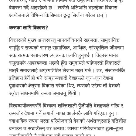
अवधारणा, नीति र योजना निर्माण गर्दा समुदायका सरोकारलाई पूरै
बेवास्ता गर्दै आइरहेको छ । त्यसैले अलिअलि भइरहेका विकास
आयोजनाले विभिन्न किसिमका द्वन्द्व सिर्जना गरेका छन् ।
कसका लागि विकास ?
विकासको मुख्य अन्तरवस्तु मानवजीवनको सहजता, सामुदायिक
समृद्धि र राज्यको समग्र सामाजिक, आर्थिक, सांस्कृतिक जीवनमा
सकारात्मक रूपान्तरण ल्याउनका लागि हुनुपर्छ । विकास मानव
समुदायकै आवश्यकता भएको हुँदा समुदायले चाहेजस्तो विकासले
मात्रै समाजलाई अग्रगतितिर लैजान मद्दत गर्छ । तर, संसारभरिकै
इतिहास हेर्ने हो भने साम्राज्यवादी देशहरूले जुन–जुन देशमा
पूर्वाधारको क्षेत्रमा विकास गरेका थिए, त्यसको उद्देश्य ती देशको
स्रोत साधनमाथि कब्जा जमाउनु थियो ।
विश्वव्यापीकरणसँगै विश्वका शक्तिशाली पुँजीपति देशहरूले गरिब र
कमजोर देशमा गर्ने लगानी नाफा आर्जनकै लागि गरिएका हुन् ।
स्वाभाविक रूपमा यस्ता परियोजनाले देशको अर्थतन्त्रलाई गतिशील
बनाउन त सघाउँछन् तर अन्ततः त्यस्ता परियोजनाबाट ठूला–ठूला