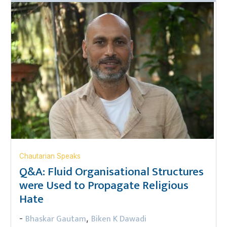
Chautarian Speaks
Q&A: Fluid Organisational Structures
were Used to Propagate Religious
Hate
Bhaskar Gautam
Biken K Dawadi
-
,