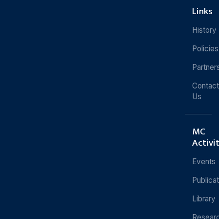
Links
History
Policies
Partner
Contact
Us
MC
Activi
Events
Publica
Library
Resear