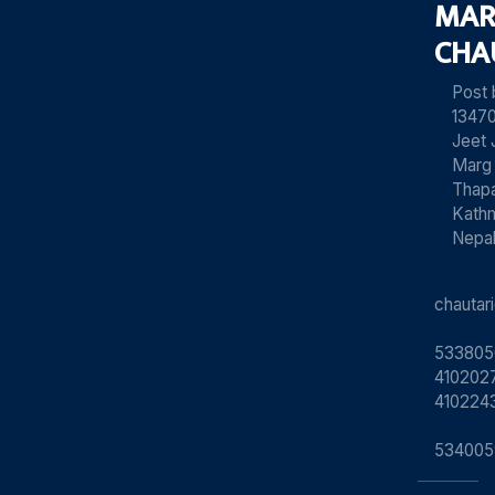
MAR
CHA
Post
13470
Jeet 
Marg
Thapa
Kath
Nepa
chauta
533805
4102027
410224
534005