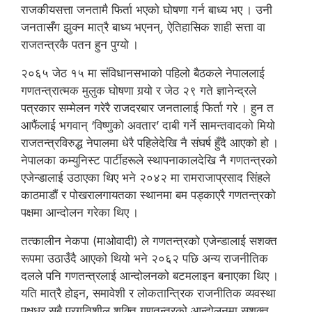
राजकीयसत्ता जनतामै फिर्ता भएको घोषणा गर्न बाध्य भए । उनी
जनतासँग झुक्न मात्रै बाध्य भएनन्, ऐतिहासिक शाही सत्ता वा
राजतन्त्रकै पतन हुन पुग्यो ।
२०६५ जेठ १५ मा संविधानसभाको पहिलो बैठकले नेपाललाई
गणतन्त्रात्मक मुलुक घोषणा गर्‍यो र जेठ २९ गते ज्ञानेन्द्रले
पत्रकार सम्मेलन गरेरै राजदरबार जनतालाई फिर्ता गरे । हुन त
आफैंलाई भगवान् ‘विष्णुको अवतार’ दाबी गर्ने सामन्तवादको मियो
राजतन्त्रविरुद्ध नेपालमा धेरै पहिलेदेखि नै संघर्ष हुँदै आएको हो ।
नेपालका कम्युनिस्ट पार्टीहरूले स्थापनाकालदेखि नै गणतन्त्रको
एजेन्डालाई उठाएका थिए भने २०४२ मा रामराजाप्रसाद सिंहले
काठमाडौं र पोखरालगायतका स्थानमा बम पड्काएरै गणतन्त्रको
पक्षमा आन्दोलन गरेका थिए ।
तत्कालीन नेकपा (माओवादी) ले गणतन्त्रको एजेन्डालाई सशक्त
रूपमा उठाउँदै आएको थियो भने २०६२ पछि अन्य राजनीतिक
दलले पनि गणतन्त्रलाई आन्दोलनको बटमलाइन बनाएका थिए ।
यति मात्रै होइन, समावेशी र लोकतान्त्रिक राजनीतिक व्यवस्था
पक्षधर सबै प्रगतिशील शक्ति गणतन्त्रको आन्दोलनमा सशक्त