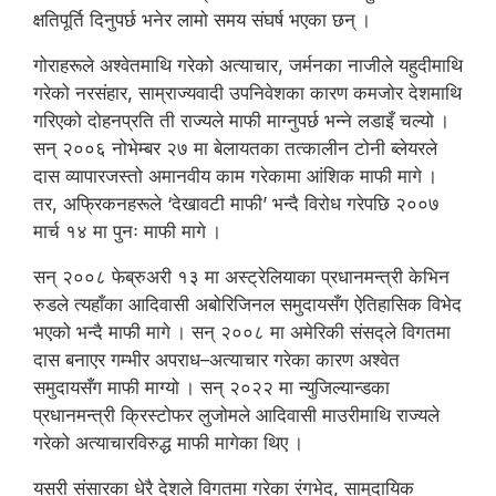
क्षतिपूर्ति दिनुपर्छ भनेर लामो समय संघर्ष भएका छन् ।
गोराहरूले अश्वेतमाथि गरेको अत्याचार, जर्मनका नाजीले यहुदीमाथि
गरेको नरसंहार, साम्राज्यवादी उपनिवेशका कारण कमजोर देशमाथि
गरिएको दोहनप्रति ती राज्यले माफी माग्नुपर्छ भन्ने लडाइँ चल्यो ।
सन् २००६ नोभेम्बर २७ मा बेलायतका तत्कालीन टोनी ब्लेयरले
दास व्यापारजस्तो अमानवीय काम गरेकामा आंशिक माफी मागे ।
तर, अफ्रिकनहरूले ‘देखावटी माफी’ भन्दै विरोध गरेपछि २००७
मार्च १४ मा पुनः माफी मागे ।
सन् २००८ फेब्रुअरी १३ मा अस्ट्रेलियाका प्रधानमन्त्री केभिन
रुडले त्यहाँका आदिवासी अबोरिजिनल समुदायसँग ऐतिहासिक विभेद
भएको भन्दै माफी मागे । सन् २००८ मा अमेरिकी संसद्ले विगतमा
दास बनाएर गम्भीर अपराध–अत्याचार गरेका कारण अश्वेत
समुदायसँग माफी माग्यो । सन् २०२२ मा न्युजिल्यान्डका
प्रधानमन्त्री क्रिस्टोफर लुजोमले आदिवासी माउरीमाथि राज्यले
गरेको अत्याचारविरुद्ध माफी मागेका थिए ।
यसरी संसारका धेरै देशले विगतमा गरेका रंगभेद, सामुदायिक