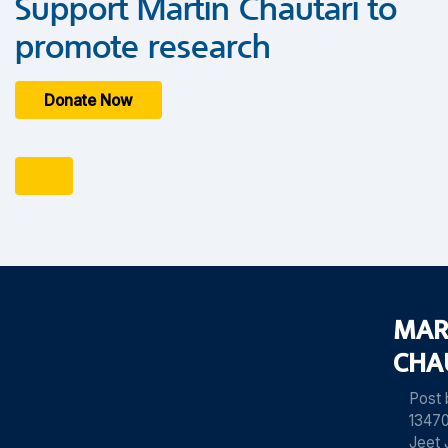
Support Martin Chautari to
promote research
Donate Now
MAR
CHA
Post
13470
Jeet 