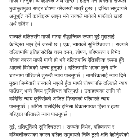
माफी माग्नुको व्यावहारिक अर्थ रहन्छ । होइन भने विगतमा राज्यले
छुवाछूतमुक्त राष्ट्र घोषणा गरेजस्तो मात्रै हुन्छ । दलित समुदायले
अनुभूति गर्ने कार्यक्रम आएन भने राज्यले मागेको माफीको खासै
अर्थ रहँदैन ।
राज्यले दलितसँग माफी माग्दा सैद्धान्तिक रूपमा दुई मुद्दालाई
केन्द्रित भएर हेर्न जरुरी छ । एक, न्यायको सुनिश्चितता । राज्यले
दलितमाथि इतिहासदेखि चरम दमन, शोषण, बहिष्करण र विभेद
गरेका कारण माफी माग्ने हो भने दलितमाथि ऐतिहसिक रूपमा हुँदै
आएको विभेदको अन्त्य हुनुपर्छ । दलितमाथि भएका कुनै पनि
घटनामा पीडितले तुरुन्तै न्याय पाउनुपर्छ । नागरिकलाई न्याय दिने
मुख्य जिम्मेवारी राज्यको भएको हुँदा माफी घोषणापछि दलितले न्याय
पाउँछन् भन्ने विषय सुनिश्चित गरिनुपर्छ । उदाहरणका लागि नौ
वर्षदेखि न्याय कुरिरहेको अजित मिजारको परिवारले न्याय
पाउनुपर्छ । अंगिरा पासीदेखि इनिसा विकलगायत हिंसा र हत्या
गरिएका परिवारले न्याय पाउनुपर्छ ।
दुई, क्षतिपूर्तिको सुनिश्चितता । राज्यकै विभेद, बहिष्करण र
वञ्चितीकरणका कारण दलित समुदायले निकै ठूलो क्षति बेहोर्नुपरेको