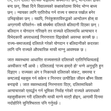
तर, तिनै दलित प्रत्येक पाइलामा अपमानित छन्, मन्दिरको ढोका
बन्द छन्, शिक्षा दिने विद्यालयको कक्षाकोठामा विभेद भोग्न बाध्य
छन् । न्यायका लागि प्रतिरोध गर्न राज्य र समाज पर्खाल बनेर
उभिइरहेका छन् । यद्यपि, निरंकुशताविरुद्धको आन्दोलन होस् वा
अग्रगामी परिवर्तन– सबै संघर्षमा दलितले बलिदानी दिएका छन् ।
बलिदान र योगदान गरिरहने तर राज्यले दलितमाथि अत्याचार र
विभेदकारी अपराधलाई निरन्तरता दिइरहेको अवस्था कायमै छ ।
राज्य–समाजलाई दलितले गरेको योगदान र बलिदानीको कदरका
लागि पनि राज्यले औपचारिक माफी माग्नु आवश्यक छ ।
जात व्यवस्थामा आधारित राज्यसत्ताले दलितको प्रतिनिधित्वलाई
अस्वीकार गर्दै आयो । दलितलाई ‘राज्य हाम्रो हो’ भन्ने अनुभूति हुन
दिइएन । राज्यका अंग र निकायले दलितको संकट, समस्या र
कष्टलाई महसुस गर्न सकेन र निरन्तर उत्पीडित जीवन बाँच्न विवश
बनाइयो । जात व्यवस्थालाई निरन्तरता दिएर, दलितमाथिको
अत्याचारको प्रवर्द्धन गर्न भूमिका निर्वाह गरेको राज्यले अपराधको
महसुसीकरण गरी दलितसँग माफी माग्ने मात्रै होइन, आगामी दिनमा
नदोहोरिने सुनिश्चितता पनि गर्नुपर्छ ।