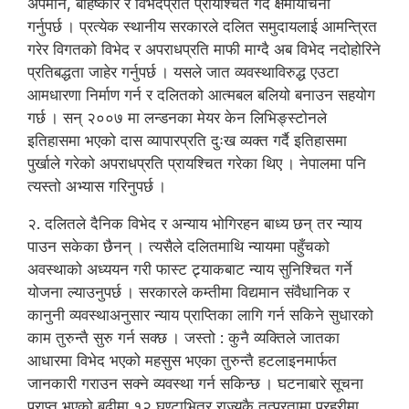
अपमान, बहिष्कार र विभेदप्रति प्रायश्चित गर्दै क्षमायाचना
गर्नुपर्छ । प्रत्येक स्थानीय सरकारले दलित समुदायलाई आमन्त्रित
गरेर विगतको विभेद र अपराधप्रति माफी माग्दै अब विभेद नदोहोरिने
प्रतिबद्धता जाहेर गर्नुपर्छ । यसले जात व्यवस्थाविरुद्ध एउटा
आमधारणा निर्माण गर्न र दलितको आत्मबल बलियो बनाउन सहयोग
गर्छ । सन् २००७ मा लन्डनका मेयर केन लिभिङ्स्टोनले
इतिहासमा भएको दास व्यापारप्रति दुःख व्यक्त गर्दै इतिहासमा
पुर्खाले गरेको अपराधप्रति प्रायश्चित गरेका थिए । नेपालमा पनि
त्यस्तो अभ्यास गरिनुपर्छ ।
२. दलितले दैनिक विभेद र अन्याय भोगिरहन बाध्य छन् तर न्याय
पाउन सकेका छैनन् । त्यसैले दलितमाथि न्यायमा पहुँचको
अवस्थाको अध्ययन गरी फास्ट ट्र्याकबाट न्याय सुनिश्चित गर्ने
योजना ल्याउनुपर्छ । सरकारले कम्तीमा विद्यमान संवैधानिक र
कानुनी व्यवस्थाअनुसार न्याय प्राप्तिका लागि गर्न सकिने सुधारको
काम तुरुन्तै सुरु गर्न सक्छ । जस्तो : कुनै व्यक्तिले जातका
आधारमा विभेद भएको महसुस भएका तुरुन्तै हटलाइनमार्फत
जानकारी गराउन सक्ने व्यवस्था गर्न सकिन्छ । घटनाबारे सूचना
प्राप्त भएको बढीमा १२ घण्टाभित्र राज्यकै तत्परतामा प्रहरीमा