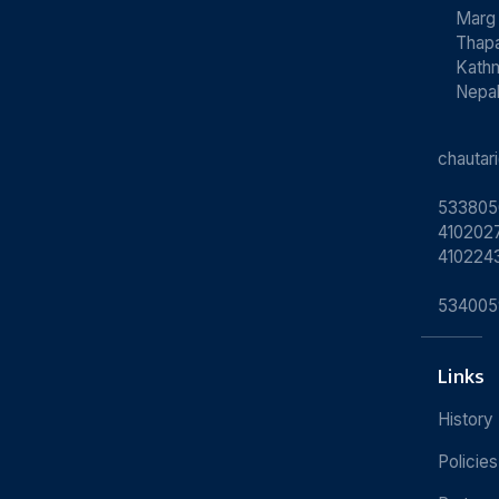
Marg
Thapa
Kath
Nepa
chauta
533805
4102027
410224
534005
Links
History
Policies