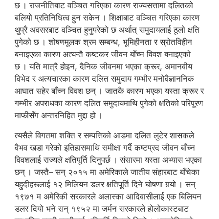
छ । राजनीतिबाट वञ्चित गरिएका कारण राज्यसत्तामा दलितको
बलियो प्रतिनिधित्व हुन सकेन । शिक्षाबाट वञ्चित गरिएका कारण
थुप्रै अवसरबाट वञ्चित हुनुपरेको छ अर्थात् समुदायलाई ठूलो क्षति
पुगेको छ । शोषणमूलक श्रम सम्बन्ध, भूमिहीनता र स्रोतविहीन
बनाइएका कारण अत्यन्तै कष्टकर जीवन बाँच्न विवश बनाइएको
छ । यति मात्रै होइन, दैनिक जीवनमा भएका क्रूर, अमानवीय
विभेद र अत्यचारका कारण दलित समुदाय गम्भीर मनोवैज्ञाननिक
आघात सहेर बाँच्न विवश छन् । जातकै कारण भएका यस्ता क्रूर र
गम्भीर अपराधका कारण दलित समुदायमाथि पुगेको क्षतिको परिपूरण
माफीसँग अन्तरनिहित मुद्दा हो ।
त्यसैले विगतमा शक्ति र सम्पत्तिको आडमा दलित लुटेर शासकले
वैभव खडा गरेको इतिहासमाथि समीक्षा गर्दै कष्टप्रद जीवन बाँच्न
विवशलाई राज्यले क्षतिपूर्ति दिनुपर्छ । संसारमा यस्ता अभ्यास भएका
छन् । जस्तै– सन् २०१५ मा अमेरिकाले जातीय संहारबाट बाँचेका
यहुदीहरूलाई १२ मिलियन डलर क्षतिपूर्ति दिने घोषणा गर्‍यो । सन्
१९७१ म अमेरिकी सरकारले अलास्का आदिवासीलाई एक बिलियन
डलर दियो भने सन् १९५२ मा जर्मन सरकारले होलोकास्टबाट