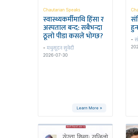
Chautarian Speaks
Cha
स्वास्थ्यकर्मीमाथि हिंसा र
सं
अस्पताल बन्द: सबैभन्दा
हुन
ठूलो पीडा कसले भोग्छ?
स
-
मधुसूदन सुवेदी
20
-
2026-07-30
Learn More »