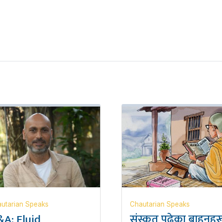
utarian Speaks
Chautarian Speaks
A: Fluid
संस्कृत पढेका बाहुनहर