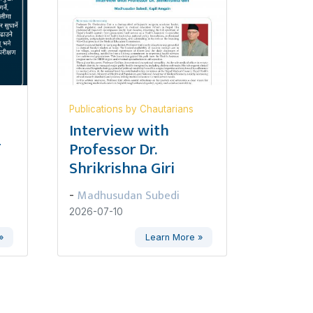
Publications by Chautarians
,
Interview with
ण
Professor Dr.
Shrikrishna Giri
Madhusudan Subedi
-
2026-07-10
»
Learn More »