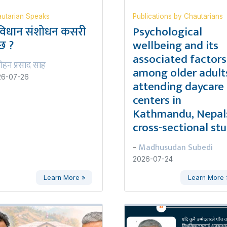
utarian Speaks
Publications by Chautarians
विधान संशोधन कसरी
Psychological
्छ ?
wellbeing and its
associated factors
ोहन प्रसाद साह
among older adult
26-07-26
attending daycare
centers in
Kathmandu, Nepal:
cross-sectional st
Madhusudan Subedi
-
2026-07-24
Learn More »
Learn More 