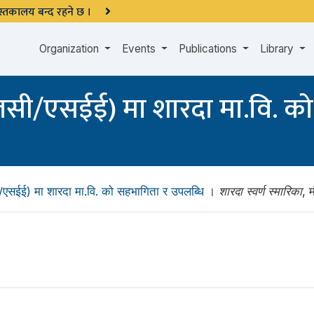
 पुस्तकालय बन्द रहने छ ।
Organization
Events
Publications
Library
सएलसी/एसईई) मा शारदा मा.वि. क
ी/एसईई) मा शारदा मा.वि. को सहभागिता र उपलब्धि
।
शारदा स्वर्ण स्मारिका
, 