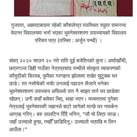
गुजरात, अहमदाबादमा रहेको कौशलेन्द्र मठस्थित रघुवर रामानन्द
वेदान्त विद्यालयमा भर्ना भएका भुवनेश्वरशरण उपाध्यायको विद्यालय
परिचय पत्र (तस्बिर : अर्जुन पन्थी) ।
संवत् २०२० साउन २० गते राति दुई बजेतिरको कुरा। अर्घाखाँची,
छत्रगञ्ज डिही गाउँका नेत्रप्रसाद पन्थीले संस्कृत व्याकरणको
कौमुदीको किताब, फुपैका गरगहना झोलामा राखेर सुटुक्क घर
छाडे। तर नसोचेको भयो! उनलाई पढाउन लैजाने भनेका
भूवनेश्वरशरण उपाध्याय अघिल्लो रात नै साइत पार्न घर छाडेका
रहेछन्। उनी कहाँ बसेका थिए, थाहा भएन। मध्यरातमा पुगेका
नेत्रलाई भुवनेश्वरकी जहानले बाटो लागेको मान्छे घर नफर्कन
आग्रह गरिन्। बरु लालटिन दिँदै भनिन, "लौ यो लिएर जाऊ।
जहाँ उज्यालो हुन्छ, त्यहीँ छाडिदिनू। उज्यालो भएपछि म लिन
आउँला।"