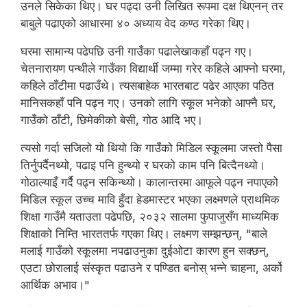
उनले सिकेका थिए। घर पढ्दा उनी लिखित रूपमा दक्ष थिएनन् तर
बाबुले पढाएको आधारमा ४० अध्याय वेद कण्ठ गरेका थिए।
घरमा सामान्य पढेपछि उनी गाउँका पढालेखाकहाँ पढ्न गए।
चेतनारायण पन्थीले गाउँका विद्यार्थी जम्मा गरेर कहिले आफ्नो घरमा,
कहिले ठाँटीमा पढाउँथे। त्यसबाहेक भारतबाट पढेर आएका पठित
मानिसकहाँ पनि पढ्न गए। उनको लागि स्कूल भनेको आफ्नै घर,
गाउँको ठाँटी, छिमेकीको बेसी, गोठ आदि भए।
त्यसो गर्दा सजिलो यो थियो कि गाउँको मिडिल स्कूलमा जस्तो पैसा
तिर्नुपर्दैनथ्यो, पढाइ पनि हुन्थ्यो र घरको काम पनि बित्दैनथ्यो।
गोठाल्याइँ गर्दै पढ्न सकिन्थ्यो। कालान्तरमा आफूले पढ्न नपाएको
मिडिल स्कूल उच्च मावि हुँदा हेडमास्टर भएका लक्ष्मणले प्राथमिक
शिक्षा गाउँमै यताउता पढेपछि, २०३२ सालमा फुपाजुसँग माध्यमिक
शिक्षाको निम्ति भारततर्फ गएका थिए। लक्ष्मण सम्झन्छन्, "बाले
मलाई गाउँको स्कूलमा नपढाउनुका दुईओटा कारण हुन सक्छन्,
एउटा छोरालाई संस्कृत पढाउने र पण्डित बनोस् भन्ने चाहना, अर्को
आर्थिक अभाव।"