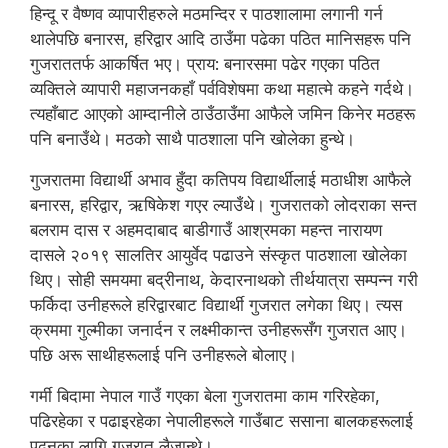
हिन्दू र वैष्णव व्यापारीहरुले मठमन्दिर र पाठशालामा लगानी गर्न
थालेपछि बनारस, हरिद्वार आदि ठाउँमा पढेका पठित मानिसहरू पनि
गुजराततर्फ आकर्षित भए। प्राय: बनारसमा पढेर गएका पठित
व्यक्तिले व्यापारी महाजनकहाँ पर्वविशेषमा कथा महात्मे कहने गर्दथे।
त्यहाँबाट आएको आम्दानीले ठाउँठाउँमा आफैले जमिन किनेर मठहरू
पनि बनाउँथे। मठको साथै पाठशाला पनि खोलेका हुन्थे।
गुजरातमा विद्यार्थी अभाव हुँदा कतिपय विद्यार्थीलाई मठाधीश आफैले
बनारस, हरिद्वार, ऋषिकेश गएर ल्याउँथे। गुजरातको लोदराका सन्त
बलराम दास र अहमदाबाद बाडीगाउँ आश्रमका महन्त नारायण
दासले २०१९ सालतिर आयुर्वेद पढाउने संस्कृत पाठशाला खोलेका
थिए। सोही समयमा बद्रीनाथ, केदारनाथको तीर्थयात्रा सम्पन्न गरी
फर्किदा उनीहरूले हरिद्वारबाट विद्यार्थी गुजरात लगेका थिए। त्यस
क्रममा गुल्मीका जनार्दन र लक्ष्मीकान्त उनीहरूसँग गुजरात आए।
पछि अरू साथीहरूलाई पनि उनीहरूले बोलाए।
गर्मी बिदामा नेपाल गाउँ गएका बेला गुजरातमा काम गरिरहेका,
पढिरहेका र पढाइरहेका नेपालीहरूले गाउँबाट ससाना बालकहरूलाई
पढ्नका लागि गुजरात लैजान्थे।