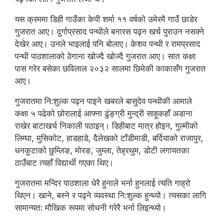
यस क्रममा डिही गाउँका केपी शर्मा ११ वर्षको उमेरमै गाउँ छाडेर
गुजरात आए। दुर्गाप्रसाद पन्थीले बनारस पढ्न खर्च पुराउन नसक्ने
देखेर आए। उनले भाइलाई पनि बोलाए। केशव पन्थी र रामप्रसाद
पन्थी पाठशालाको ठेगाना खोज्दै खोज्दै गुजरात आए। सात कक्षा
पास गरेर बसेका छविलाल २०३२ सालमा छिमेकी काकासँग गुजरात
आए।
गुजरातमा नि:शुल्क पढ्न पाइने खबरले बासुदेव पन्थीकी आमाले
कक्षा ५ पढेको छोरालाई आफ्ना ढुंङ्ग्री मुन्द्री साहूकहाँ अडाना
राखेर बाटाखर्च निकाली पठाइन्। डिहीबाट मात्र होइन, गुल्मीको
लिम्घा, मुसिकोट, हाडहाडे, दैलेखको टाँडीमाडी, बर्दियाको राजापुर,
धनकुटाको छुम्लिङ, मोरङ, जुम्ला, तेह्रथुम, डोटी लगायतका
ठाउँबाट त्यहाँ विद्यार्थी गएका थिए।
गुजरातमा मन्दिर पाठशाला धेरै हुनाले भर्ना हुनलाई त्यति गाह्रो
थिएन। खाने, बस्ने र पढ्ने व्यवस्था नि:शुल्क हुन्थ्यो। त्यसका लागि
सामान्यत: मौखिक रूपमा सोधनी गरेरै भर्ना लिइन्थ्यो।