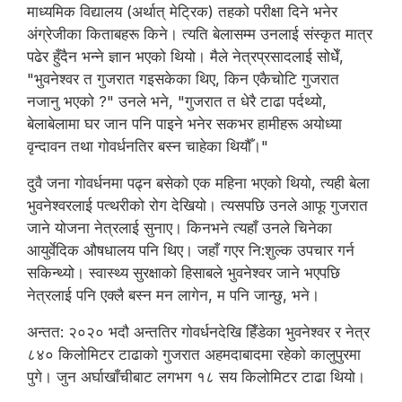
माध्यमिक विद्यालय (अर्थात् मेट्रिक) तहको परीक्षा दिने भनेर
अंग्रेजीका किताबहरू किने। त्यति बेलासम्म उनलाई संस्कृत मात्र
पढेर हुँदैन भन्ने ज्ञान भएको थियो। मैले नेत्रप्रसादलाई सोधेँ,
"भुवनेश्वर त गुजरात गइसकेका थिए, किन एकैचोटि गुजरात
नजानु भएको ?" उनले भने, "गुजरात त धेरै टाढा पर्दथ्यो,
बेलाबेलामा घर जान पनि पाइने भनेर सकभर हामीहरू अयोध्या
वृन्दावन तथा गोवर्धनतिर बस्न चाहेका थियौँ।"
दुवै जना गोवर्धनमा पढ्न बसेको एक महिना भएको थियो, त्यही बेला
भुवनेश्वरलाई पत्थरीको रोग देखियो। त्यसपछि उनले आफू गुजरात
जाने योजना नेत्रलाई सुनाए। किनभने त्यहाँ उनले चिनेका
आयुर्वेदिक औषधालय पनि थिए। जहाँ गएर नि:शुल्क उपचार गर्न
सकिन्थ्यो। स्वास्थ्य सुरक्षाको हिसाबले भुवनेश्वर जाने भएपछि
नेत्रलाई पनि एक्लै बस्न मन लागेन, म पनि जान्छु, भने।
अन्तत: २०२० भदौ अन्ततिर गोवर्धनदेखि हिँडेका भुवनेश्वर र नेत्र
८४० किलोमिटर टाढाको गुजरात अहमदाबादमा रहेको कालुपुरमा
पुगे। जुन अर्घाखाँचीबाट लगभग १८ सय किलोमिटर टाढा थियो।