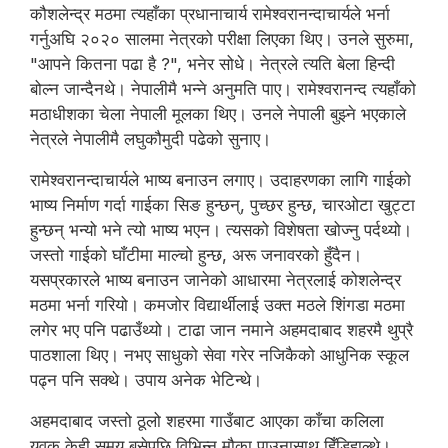
कौशलेन्द्र मठमा त्यहाँका प्रधानाचार्य रामेश्वरानन्दाचार्यले भर्ना
गर्नुअघि २०२० सालमा नेत्रको परीक्षा लिएका थिए। उनले सुरुमा,
"आपने कितना पढा है ?", भनेर सोधे। नेत्रले त्यति बेला हिन्दी
बोल्न जान्दैनथे। नेपालीमै भन्ने अनुमति पाए। रामेश्वरानन्द त्यहाँको
मठाधीशका चेला नेपाली मूलका थिए। उनले नेपाली बुझ्ने भएकाले
नेत्रले नेपालीमै लघुकौमुदी पढेको सुनाए।
रामेश्वरानन्दाचार्यले भाष्य बनाउन लगाए। उदाहरणका लागि गाईको
भाष्य निर्माण गर्दा गाईका सिङ हुन्छन्, पुच्छर हुन्छ, चारओटा खुट्टा
हुन्छन् भन्यो भने त्यो भाष्य भएन। त्यसको विशेषता खोज्नु पर्दथ्यो।
जस्तो गाईको घाँटीमा माल्चो हुन्छ, अरू जनावरको हुँदैन।
यसप्रकारले भाष्य बनाउन जानेको आधारमा नेत्रलाई कोशलेन्द्र
मठमा भर्ना गरियो। कमजोर विद्यार्थीलाई उक्त मठले शिंगडा मठमा
लगेर भए पनि पढाउँथ्यो। टाढा जान नमाने अहमदाबाद शहरमै थुप्रै
पाठशाला थिए। नभए साधुको सेवा गरेर नजिकैको आधुनिक स्कूल
पढ्न पनि सक्थे। उपाय अनेक भेटिन्थे।
अहमदाबाद जस्तो ठूलो शहरमा गाउँबाट आएका काँचा कलिला
युवक केही समय बसेपछि विभिन्न मौका पाउनासाथ हिँडिहाल्थे।