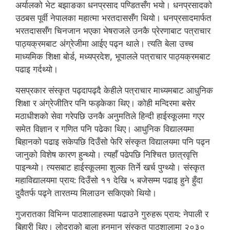
अर्यालको भेट बझाङका धनप्रसाद पण्डितसँग भयो। धनप्रसादको
उठबस पूर्वी नेपालका महात्मा भरतदाससँग थियो। धनप्रसादमार्फत
भरतदाससँग चिनजान भएका भेषराजले उनकै प्रेरणाबाट पत्राचार
पाठ्यक्रमबाट अंग्रेजीमा आईए पढ्न थाले। त्यति बेला उच्च
माध्यमिक शिक्षा बोर्ड, मध्यप्रदेश, भूपालले पत्राचार पाठ्यक्रमबाट
पढाइ गर्दथ्यो।
यसप्रकार संस्कृत पढ्दापढ्दै केहीले पत्राचार माध्यमबाट आधुनिक
शिक्षा र अंग्रेजीतिर पनि फड्केका थिए। कोही मन्दिरमा बसेर
मठाधीशको सेवा गरेपछि उनकै अनुमतिले हिन्दी हाईस्कूलमा गएर
समेत विज्ञान र गणित पनि पढेका थिए। आधुनिक विद्यालयमा
बिहानको पढाइ सकेपछि दिउँसो फेरि संस्कृत विद्यालयमा पनि पढ्न
जानुको विशेष कारण हुन्थ्यो। त्यहाँ पढेपछि निश्चित छात्रवृत्ति
पाइन्थ्यो। त्यसबाट हाईस्कूलमा शुल्क तिर्ने खर्च पुग्थ्यो। संस्कृत
महाविद्यालयमा प्राय: दिउँसो ११ देखि ५ बजेसम्म पढाइ हुने हुँदा
दुवैतर्फ पढ्ने तारतम्य मिलाउन सकिएको थियो।
गुजरातका विभिन्न पाठशालाहरूमा पढाउने गुरुहरू प्राय: नेपाली र
बिहारी थिए। लोदराको बाला हनुमान संस्कृत पाठशालामा २०३०