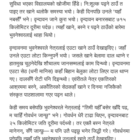
सुविधा भएका विद्यालयको खोजीमा हिँडे। नि:शुल्क पढ्ने ठाउँ त
पाइए तर खाने थलोकै समस्या भयो। केही दिनपछि उनले 'यहाँ
नबसौँ' भने। वृन्दावन जाने कुरा भयो। वृन्दावन बनारसबाट ७१५
किलोमिटर दूरीमा पर्दछ। त्यहाँ खाने, बस्ने र पढ्ने ठाउँको बारेमा
भुवनेश्वरलाई थाहा थियो।
वृन्दावनमा भुवनेश्वरले नेत्रलाई एउटा खाने ठाउँ देखाइदिए। जहाँ
उनले एउटा लोटा किन्नुपर्ने भयो। जसले खाने बेलामा दाल थाप्ने र
हातमुख चुठ्नेदेखि शौचालय जानसम्मलाई काम दिन्थ्यो। वृन्दावनमा
एउटा सेठ (धनी मानिस) कहाँ बिहान बेलुका लोटा लिएर दाल थाप्न
गए। दालसँगै रोटी पनि दिइन्थ्यो। एवंरीतले नेत्र एकतिरको
आश्रममा बस्ने, अर्कोतिरको सेठकहाँ खाने र दिनमा नजिकैको
संस्कृत पाठशालामा गएर पढ्न थाले।
केही समय बसेपछि भुवनेश्वरले नेत्रलाई "तिमी यहीँ बसेर खाँदै पढ,
म चाहिँ गोवर्धन जान्छु" भने। गोवर्धन धेरै टाढा थिएन, वृन्दावनबाट
२५ किलोमिटर जति दूरीमा पर्दथ्यो। तर एक्लै बस्न नेत्रले
मानेनन्, सँगै जान्छु— म पनि उतै पढ्छु भनेर जिद्धी गरे। गोवर्धनमा
पुगेपछि त्यहाँ पनि भुवनेश्वरले उनलाई खाने ठाउँ देखाइदिए।