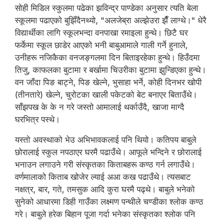
सोही मिडिल स्कुलमा पढेका झविन्द्र पाण्डेका अनुसार त्यति बेला
स्कूलमा पढाएको बुझिँदैनथ्यो, "अलजेब्रा अल्झेउरा झैँ लाग्थे।" धेरै
विद्यार्थीका लागि स्कूलभन्दा वनपाखा रमाइला हुन्थे। छिटै घर
फर्केमा स्कूल छाडेर आएको भनी बाबुआमाले गाली गर्ने हुनाले,
उनीहरू नजिकैका वनजङ्गलमा दिन बिताइरहेका हुन्थे। हिउँदमा
तिजु, काफलका बुटामा र बर्खामा चिउरीका बुटामा झुन्डिएका हुन्थे।
वन जाँदा पिङ बाट्ने, पिङ खेल्ने, भुसाहा भर्ने, कोही दिनभर खोपी
(तीनतारे) खेल्ने, चुरोटका खाली पकेटको बेट बनाएर बिताउँथे।
साँझपख के के न गरे जस्तो आमालाई थर्काउँदै, खाजा माग्दै
घरभित्र पस्थे।
यस्तो अवस्थाको भेउ अभिभावकलाई पनि थियो। कतिपय बाबुले
छोरालाई स्कुल नपठाएर घरमै पढाउँथे। आफूले भन्दिने र छोरालाई
भनाउन लगाउने गरी संस्कृतका किताबहरू कण्ठ गर्न लगाउँथे।
वर्णमालाको किताब खोजेर ल्याई अआ कख पढाउँथे। त्यसबाट
नक्षत्र, बार, गते, तमसुक आदि कुरा घरमै पढ्थे। बाबुले भनेको
सुनेको आधारमा डिही गाउँका लक्ष्मण पन्थीले चण्डीका श्लोक कण्ठ
गरे। बाबुले हरेक बिहान पूजा गर्दा भनेका संस्कृतका श्लोक पनि