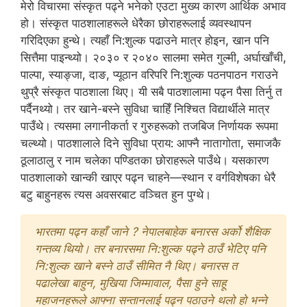
मेरो विचारमा संस्कृत पढ्ने भनेको एउटा मुख्य कारण आर्थिक अभाव
हो। संस्कृत पाठशालाहरूले धेरैका छोराहरूलाई व्यवस्थापन
गरिदिएका हुन्थे। त्यहाँ नि:शुल्क पढाउने मात्र होइन, खान पनि
सित्तैमा पाइन्थ्यो। २०३० र २०४० सालमा समेत गुल्मी, अर्घाखाँची,
पाल्पा, स्याङ्जा, दाङ, प्यूठान वरिपरि नि:शुल्क पठनपाठन गराउने
थुप्रै संस्कृत पाठशाला थिए। यी सबै पाठशालामा पढ्न पैसा तिर्नु त
पर्दैनथ्यो। तर खाने-बस्ने सुविधा चाहिँ निश्चित विद्यार्थीले मात्र
पाउँथे। त्यसमा लगानीकर्ता र गुरुहरूको तजबिज निर्णायक रूपमा
चल्थ्यो। पाठशालाले दिने सुविधा प्राय: आफ्नै नातागोता, समाजकै
ठूलाठालु र नाम चलेका पण्डितका छोराहरूले पाउँथे। यसकारण
पाठशालाको खान्की खाएर पढ्न चाहने—स्थान र वर्गविशेषका धेरै
बटु बाहुनहरू त्यस अवसरबाट वञ्चित हुन पुग्थे।
भारतमा पढ्न कहाँ जाने ? नेपालबाहेक बनारस अर्को शैक्षिक
गन्तव्य थियो। तर बनारसमा नि:शुल्क पढ्ने ठाउँ भेटिए पनि
नि:शुल्क खाने बस्ने ठाउँ सीमित नै थिए। बनारस त
पढालेखा बाहुन, मुखिया जिम्मावाल, पैसा हुने साहू
महाजनहरूले आफ्ना सन्तानलाई पढ्न पठाउने थलो हो भन्ने