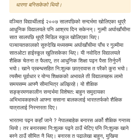
धारणा बनिसकेको थियो।
वञ्चित विद्यार्थीलाई २००७ सालपछिको सन्दर्भमा खोलिएका थुप्रै
आधुनिक विद्यालयले पनि आश्रय दिन सकेनन्। गुल्मी अर्घाखाँचीमा
सात सालपछि थुप्रै मिडिल स्कूल खोलिएका थिए।
पञ्चायतकालको सुरुदेखि मध्यसम्म अर्घाखाँचीमा पाँच र गुल्मीमा
सातओटा हाईस्कूल खुलिसकेका थिए। यी नवोदित विद्यालयले
शैक्षिक चेतना त फैलाए, तर आधुनिक शिक्षा पढ्न पैसा तिर्नुपर्ने
भयो। खाने प्रबन्धसहित नि:शुल्क छात्रावास त परैको कुरा भयो।
त्यसैमा पूर्वाधार र योग्य शिक्षकको अभावले ती विद्यालयहरू लामो
समयसम्म आफ्नै सीमाभित्र अल्झिरहे। यो शैक्षिक
सङ्क्रमणकालीन सन्दर्भमा विशेषत: बाहुन समुदायका
अभिभावकहरूले आफ्ना ससाना बालकलाई भारततर्फको शैक्षिक
यात्रालाई निरन्तरता दिए।
भारतमा पढ्न कहाँ जाने ? नेपालबाहेक बनारस अर्को शैक्षिक गन्तव्य
थियो। तर बनारसमा नि:शुल्क पढ्ने ठाउँ भेटिए पनि नि:शुल्क खाने
बस्ने ठाउँ सीमित नै थिए। बनारस त पढालेखा बाहुन, मुखिया