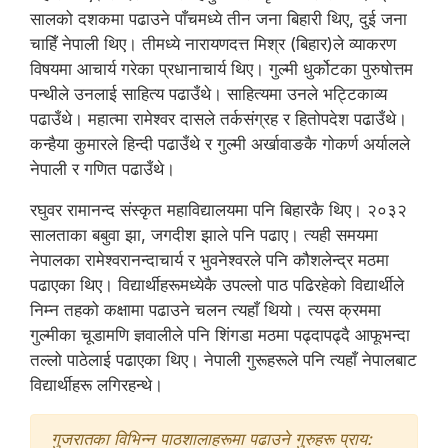
सालको दशकमा पढाउने पाँचमध्ये तीन जना बिहारी थिए, दुई जना
चाहिँ नेपाली थिए। तीमध्ये नारायणदत्त मिश्र (बिहार)ले व्याकरण
विषयमा आचार्य गरेका प्रधानाचार्य थिए। गुल्मी धुर्कोटका पुरुषोत्तम
पन्थीले उनलाई साहित्य पढाउँथे। साहित्यमा उनले भट्टिकाव्य
पढाउँथे। महात्मा रामेश्वर दासले तर्कसंग्रह र हितोपदेश पढाउँथे।
कन्हैया कुमारले हिन्दी पढाउँथे र गुल्मी अर्खावाङकै गोकर्ण अर्यालले
नेपाली र गणित पढाउँथे।
रघुवर रामानन्द संस्कृत महाविद्यालयमा पनि बिहारकै थिए। २०३२
सालताका बबुवा झा, जगदीश झाले पनि पढाए। त्यही समयमा
नेपालका रामेश्वरानन्दाचार्य र भुवनेश्वरले पनि कौशलेन्द्र मठमा
पढाएका थिए। विद्यार्थीहरूमध्येकै उपल्लो पाठ पढिरहेको विद्यार्थीले
निम्न तहको कक्षामा पढाउने चलन त्यहाँ थियो। त्यस क्रममा
गुल्मीका चूडामणि ज्ञवालीले पनि शिंगडा मठमा पढ्दापढ्दै आफूभन्दा
तल्लो पाठेलाई पढाएका थिए। नेपाली गुरूहरूले पनि त्यहाँ नेपालबाट
विद्यार्थीहरू लगिरहन्थे।
गुजरातका विभिन्न पाठशालाहरूमा पढाउने गुरुहरू प्राय: