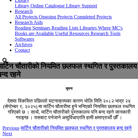
Library
Library
Online Catalogue
Library Support
Research
All Projects
Ongoing Projects
Completed Projects
Research Aids
Reading Seminars
Reading Lists
Libraries Where MC's
Books are Available
Useful Resources
Research Tools
Softwares
Archives
Contact
मार्टिन चौतारीको नियमित छलफल स्थगित र पुस्तकालय
बन्द रहने
सूचना
देशमा विकसित पछिल्लो घटनाक्रमका कारण भोलि मिति २०८२ भाद्र २४
(सेप्टेम्बर ९, २०२५) मा मार्टिन चौतारीमा हुने भनिएको नियमित छलफल स्थगित
गरिएको छ । साथै, मार्टिन चौतारीको पुस्तकालय पनि बन्द रहने जानकारी
गराइन्छ । यसबाट पर्नजाने असुविधाप्रति हामी क्षमाप्रार्थी छौँ ।
Previous
मार्टिन चौतारीको नियमित छलफल स्थगित र पुस्तकालय बन्द रहने
Next