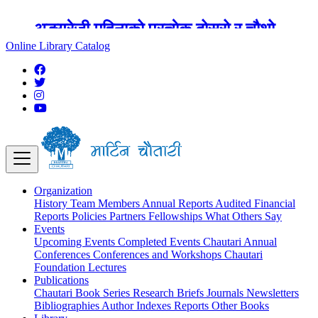
अङ्ग्रेजी महिनाको प्रत्येक दोस्रो र चौथो
शुक्रबार मार्टिन चौतारी र यसको पुस्तकालय
Online Library Catalog
बन्द रहने छ ।
Organization
History
Team
Members
Annual Reports
Audited Financial
Reports
Policies
Partners
Fellowships
What Others Say
Events
Upcoming Events
Completed Events
Chautari Annual
Conferences
Conferences and Workshops
Chautari
Foundation Lectures
Publications
Chautari Book Series
Research Briefs
Journals
Newsletters
Bibliographies
Author Indexes
Reports
Other Books