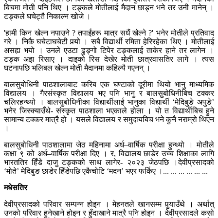
बिचमा मोती पनि थिए । टङ्कले मोतीलाई मैदान छाड्न भने तर उनी मानेन् ।
टङ्कले घचेट्तै निकाल्न खोजे ।
'हामी किन खेल्न नपाउने ? तपाईंहरू मात्र सधैं खेल्ने ?' भनेर मोतीले प्रतिवाद
गरे । निकै घचेटाघचेटी पर्‍यो । सबै विद्यार्थी रमिता हेरिरहेका थिए । मोतीलाई
असह्य भयो । उनले एउटा ढुङ्गो टिपेर टङ्कलाई ताकेर हाने तर लागेन ।
टङ्क अझ रिसाए । दाइको रिस देखेर मोती छात्रवासतिर लागे । त्यस
घटनापछि भलिबल खेल्न मोती मैदानमा कहिल्यै गएनन् ।
बालसुबोधिनी पाठशालाबाट करिब एक घण्टाको दूरीमा थियो भानु माध्यमिक
विद्यालय । गैरसंस्कृत विद्यालय भए पनि भानु र बालसुबोधिनीबिच टक्कर
चलिरहन्थ्यो । बालसुबोधिनीका विद्यार्थीलाई भानुका विद्यार्थी ‘मेदिबुङे अपुङे’
भनेर जिस्क्याउँथे- संस्कृत पाठशाला भएकाले होला । यो त विद्यार्थीबिच हुने
सामान्य टक्कर मात्रै हो । यसले विद्यालय र समुदायबिच भने कुनै नराम्रो थिएन
।
बालसुबोधिनी पाठशालामा जेठ महिनामा अर्ध–वार्षिक परीक्षा हुन्थ्यो । मोतीले
कक्षा ९ को अर्ध–वार्षिक परीक्षा दिए । र, विद्यालय छाडेर उच्च शिक्षाका लागि
भारततिर हिँडे दाजु टङ्कको साथ लागेर- २०२३ जेठपछि ।देवीप्रसादको
‘मोते’ मेदिबुङ छाडेर हिँडेपछि एकैचोटि ‘मदन’ भएर फर्किए ।... ... ... ... ... ...
मधेसतिर
देवीप्रसादको परिवार सम्पन्न होइन । मेहनतले खानसम्म पुर्‍याउँथे । अर्थात्
उनको परिवार हुनेखाने होइन र हुँदाखाने मात्रै पनि होइन । देवीप्रसादले कसो