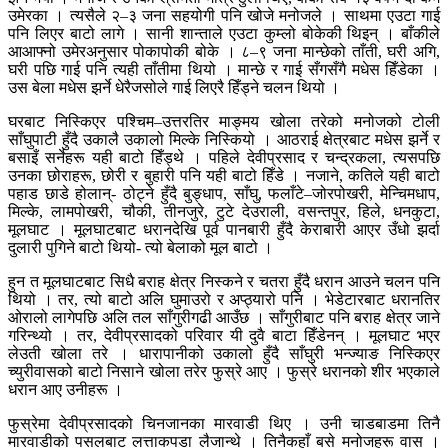
उमेरका । त्यसैले २–३ जना सहयोगी पनि खोजे मनोजले । साथमा एउटा गाई
पनि लिएर बाटो लागे । सानी शान्ताले एउटा कुम्लो बोकेकी थिइन् । बाँकीले
आआफ्नो उमेरअनुसार पोकापोकी बोके । ८–९ जना मान्छेको ताँती, घरी अगि,
घरी पछि गाई पनि त्यही ताँतीमा थियो । मान्छे र गाई सँगसँगै मधेस हिँडेका ।
उस बेला मधेस झर्ने धेरैजसोले गाई लिएरै हिँड्ने चलन थियो ।
घरबाट निस्किएर पश्चिम–उत्तरतिर माङ्मय खोला तरेको मनोजको टोली
साँघुपाटी हुँदै उकालै उकालो मिल्के निस्कियो । आठराई क्षेत्रबाट मधेस झर्ने र
बसाइँ सर्नेहरू यही बाटो हिँड्थे । पहिले देवीप्रसाद र चन्द्रकला, त्यसपछि
उनका छोराहरू, छोरी र बुहारी पनि यही बाटो हिँडे । नजाने, कतिले यही बाटो
पहाड छाडे होलान्- ठोट्ने हुँदै बुङ्धाप, साँघु, फलाँटे–जोरपोखरी, मेन्चिमधाप,
मिल्के, लामपोखरी, चौकी, तीनजुरे, टुटे देउराली, वसन्तपुर, हिले, धनकुटा,
मूलघाट । मूलघाटबाट धरानदेखि पूर्व पानबारी हुँदै केराबारी आएर उँधो झर्दा
दुलारी पुगिने बाटो थियो- त्यो बेलाको मूल बाटो ।
हुन त मूलघाटबाट सिधै बराह क्षेत्र निस्कने र चतरा हुँदै धरान आउने चलन पनि
थियो । तर, त्यो बाटो अलि घुमाउरो र अप्ठ्यारो पनि । भेडेटारबाट धरानतिर
ओरालो लागेपछि अलि तल साँगुरीगढी आउँछ । साँगुरीबाट पनि बराह क्षेत्र जाने
गरिन्थ्यो । तर, देवीप्रसादको परिवार यी दुवै बाटा हिँडेनन् । मूलघाट भएर
लेउती खोला तरे । धारापानीको उकालो हुँदै साँघुरी भन्ज्याङ निस्किएर
च्युरीवासको बाटो निसाने खोला तरेर फुस्रे आए । फुस्रे धरानको शीर भएकाले
धरान आए उनीहरू ।
फुस्रेमा देवीप्रसादको चिनजानका मारवाडी थिए । उनी चाडबाडमा तिनै
मारवाडीको पसलबाट लत्ताकपडा लैजान्थे । तिनैकहाँ बसे मनोजहरू वास ।