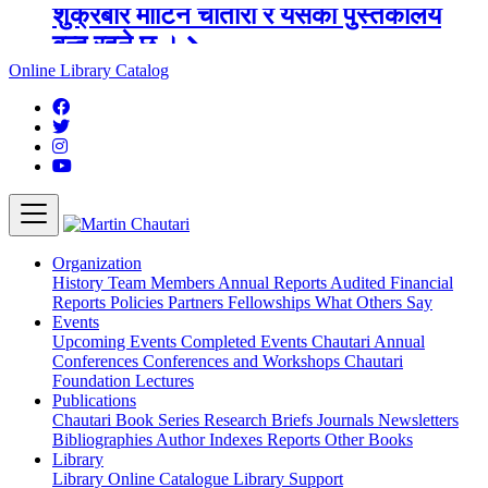
अङ्ग्रेजी महिनाको प्रत्येक दोस्रो र चौथो
शुक्रबार मार्टिन चौतारी र यसको पुस्तकालय
Online Library Catalog
बन्द रहने छ ।
Organization
History
Team
Members
Annual Reports
Audited Financial
Reports
Policies
Partners
Fellowships
What Others Say
Events
Upcoming Events
Completed Events
Chautari Annual
Conferences
Conferences and Workshops
Chautari
Foundation Lectures
Publications
Chautari Book Series
Research Briefs
Journals
Newsletters
Bibliographies
Author Indexes
Reports
Other Books
Library
Library
Online Catalogue
Library Support