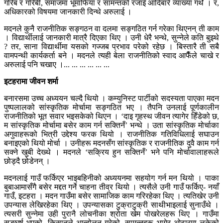
गरिब र गरिबी, समाजमा भूमाफिया र सामन्तको रजाइँ आदिबारे व्याख्या गर्थे । र,
अधिकारको विषयमा जानकारी दिन्थे अरुलाई ।
मदनले कुनै राजनीतिक सङ्गठन वा दलमा सङ्गठित गर्न गरेका थिएनन् ती काम
। विद्यार्थीलाई जानकारी मात्रै दिएका थिए । उनी धेरै भन्थे, सुन्नेले कति बुझ्थे
? तर, साना विद्यार्थीमा यसको गज्जब प्रभाव परेको रहेछ । बिस्तारै ती सबै
वामपन्थी कार्यकर्ता बने । मदनले त्यही बेला राजनीतिको स्वाद आफैँले चाखे र
अरुलाई पनि चखाए ।... ... ... ... ... ...
इटहरामा जीवन शर्मा
बनारसमा उच्च अध्ययन चल्दै थियो । कम्युनिस्ट पार्टीको सदस्यता पाएका मदन
पुष्पलालको सांस्कृतिक मोर्चामा सङ्गठित भए । तैपनि उनलाई पूर्णकालीन
राजनीतिको भूत सवार भइसकेको थिएन । ‘दाइ गृहस्थ जीवन त्यागेर हिँडेको छ,
म सांस्कृतिक मोर्चामा बसेर काम गर्न सक्तिनँ’ भन्थे । उता सांस्कृतिक मोर्चाका
अगुवाहरूको भित्री उद्देश्य फरक थियो । राजनीतिक गतिविधिलाई सघाउन
बनाइएको थियो मोर्चा । उनीहरू मदनसँग सांस्कृतिक र राजनीतिक दुवै काम गर्न
सक्ने खुबी देख्थे । मदनले ‘सक्रिय हुन सक्तिनँ’ भने पनि मोर्चावालाहरूले
छोड्दै छोडेनन् ।
मदनलाई गाउँ फर्किएर भाइबहिनीको अध्ययनमा सहयोग गर्न मन थियो । पाका
बुबाआमासँगै बसेर मद्दत गर्ने चाहना तीव्र थियो । त्यसैले उनी गाउँ फर्किए- नयाँ
गाउँ, इटहरा । मदन गाउँमा बसेर सामाजिक काम गरिरहेका थिए । त्यतिखेर उनी
उपन्यास लेखिरहेका थिए । उपन्यासका टुक्राटुक्री साथीभाइलाई सुनाउँथे ।
त्यसरी सुन्नेमा उही पुरानै लोचनीका श्रोता खेम पोखरेलहरू थिए । गाउँमा
सङ्घर्ष भएको, किसानले आन्दोलन गरेको, सामन्तहरू भागेर ओढारमा लुकेको