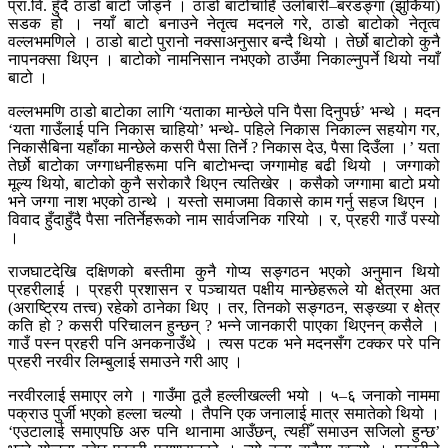
प्रा.वि. हुँदै ठाडो बाटो जोड्ने । ठाडो बाटोचाहिँ उर्लाबारी–बरडङ्गा (झुर्किया)
सडक हो । नयाँ बाटो बनाउने नेतृत्व मदनले गरे, ठाडो बाटोको नेतृत्व
वल्लभमणिले । ठाडो बाटो पुरानो नक्साअनुसार बन्दै थियो । तेर्छो बाटोको कुनै
नापनक्सा थिएन । बाटोको नामनिसान नभएको ठाउँमा निकाल्नुपर्ने थियो नयाँ
बाटो ।
वल्लभमणि ठाडो बाटोका लागि ‘यताका मान्छेले पनि पैसा दिनुपर्छ’ भन्थे । मदन
‘यता गाउँलाई पनि निकास चाहियो’ भन्थे- पहिले निकास निकाल्न सहयोग गर,
निकासैबिना यहाँका मान्छेले कसरी पैसा तिर्ने ? निकास देउ, पैसा दिउँला ।’ यता
तेर्छो बाटोका जग्गाधनीहरूमा पनि बाटोभन्दा जग्गामोह बढी थियो । जग्गाको
मूल्य थियो, बाटोको कुनै सरोकारै थिएन त्यतिखेर । कसैको जग्गामा बाटो पर्‍यो
भने जग्गा नाश भएको ठान्थे । यस्तो समाजमा विकासे काम गर्नु सहज थिएन ।
विवाद हुँदाहुँदै पैसा नतिर्नेहरूको नाम सार्वजनिक गरियो । र, प्रहरी गाउँ पस्यो
।
राजघाटदेखि दक्षिणको बस्तीमा कुनै गोप्य सङ्गठन भएको अनुमान थियो
प्रहरीलाई । प्रहरी प्रशासन र पञ्चायत पक्षीय मान्छेहरूले यो क्षेत्रमा अत
(अराष्ट्रिय तत्त्व) रहेको ठानेका थिए । तर, तिनको सङ्गठन, सङ्ख्या र क्षेत्र
कति हो ? कसरी परिचालन हुन्छन् ? भन्ने जानकारी पाएका थिएनन् कसैले ।
गाउँ पस्न प्रहरी पनि अनकनाउँथे । त्यस पटक भने मदनसँग टक्कर परे पनि
प्रहरी नरवीर लिम्बुलाई समाउने गरी आए ।
नरवीरलाई समाएर लगे । गाउँमा ठूलै हल्लीखल्ली भयो । ५–६ जनाको नाममा
पक्राउ पुर्जी भएको हल्ला चल्यो । तैपनि एक जनालाई मात्र समातेको थियो ।
‘एउटालाई समाएपछि अरु पनि थानामा आउँछन्, त्यहीँ समाउन सजिलो हुन्छ’