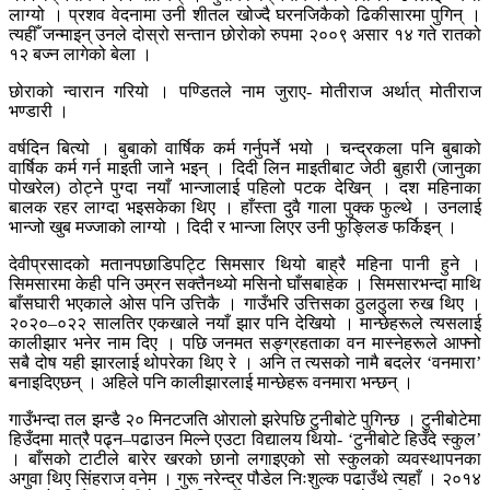
लाग्यो । प्रशव वेदनामा उनी शीतल खोज्दै घरनजिकैको ढिकीसारमा पुगिन् ।
त्यहीँ जन्माइन् उनले दोस्रो सन्तान छोरोको रुपमा २००९ असार १४ गते रातको
१२ बज्न लागेको बेला ।
छोराको न्वारान गरियो । पण्डितले नाम जुराए- मोतीराज अर्थात् मोतीराज
भण्डारी ।
वर्षदिन बित्यो । बुबाको वार्षिक कर्म गर्नुपर्ने भयो । चन्द्रकला पनि बुबाको
वार्षिक कर्म गर्न माइती जाने भइन् । दिदी लिन माइतीबाट जेठी बुहारी (जानुका
पोखरेल) ठोट्ने पुग्दा नयाँ भान्जालाई पहिलो पटक देखिन् । दश महिनाका
बालक रहर लाग्दा भइसकेका थिए । हाँस्ता दुवै गाला पुक्क फुल्थे । उनलाई
भान्जो खुब मज्जाको लाग्यो । दिदी र भान्जा लिएर उनी फुङ्लिङ फर्किइन् ।
देवीप्रसादको मतानपछाडिपट्टि सिमसार थियो बाह्रै महिना पानी हुने ।
सिमसारमा केही पनि उम्रन सक्तैनथ्यो मसिनो घाँसबाहेक । सिमसारभन्दा माथि
बाँसघारी भएकाले ओस पनि उत्तिकै । गाउँभरि उत्तिसका ठुलठुला रुख थिए ।
२०२०–०२२ सालतिर एकखाले नयाँ झार पनि देखियो । मान्छेहरूले त्यसलाई
कालीझार भनेर नाम दिए । पछि जनमत सङ्ग्रहताका वन मास्नेहरूले आफ्नो
सबै दोष यही झारलाई थोपरेका थिए रे । अनि त त्यसको नामै बदलेर ‘वनमारा’
बनाइदिएछन् । अहिले पनि कालीझारलाई मान्छेहरू वनमारा भन्छन् ।
गाउँभन्दा तल झन्डै २० मिनटजति ओरालो झरेपछि टुनीबोटे पुगिन्छ । टुनीबोटेमा
हिउँदमा मात्रै पढ्न–पढाउन मिल्ने एउटा विद्यालय थियो- ‘टुनीबोटे हिउँदे स्कुल’
। बाँसको टाटीले बारेर खरको छानो लगाइएको सो स्कुलको व्यवस्थापनका
अगुवा थिए सिंहराज वनेम । गुरू नरेन्द्र पौडेल निःशुल्क पढाउँथे त्यहाँ । २०१४