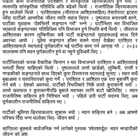
पहिलो काम राजनीतिक प्रशिक्षण र सांस्कृतिक क्रियाकलाप हुने भयो ।
त्यसपछि सांस्कृतिक गतिविधि अलि बढेको थियो । राजनीतिक क्रियाकलाप
हुन थालेको थियो । प्रश्रितहरू (जीवराज आश्रितसहित) तेस्रोपल्ट इटहरा
जाँदा पार्टीको आन्तरिक जीवन त्यति सहज थिएन । पुष्पलाल बनारसमै बस्ने,
पार्टीका युवाहरू ‘देशभित्रै सङ्गठन गरौं’ भन्ने । पार्टीभित्र मत विभाजित
भएकाले सङ्गठनका गतिविधिमा पनि विभाजन हुने स्थिति बन्दै थियो । जीवराज
आश्रितका कारण लुम्बिनीका सबै पार्टी सङ्गठनले युवाहरूलाई साथ दिने
अवस्था आयो । पूर्वमा सङ्गठन हाँक्न सक्ने पात्र देखेका प्रश्रित र
आश्रितहरूले मदनलाई पूर्णकालीन भई पार्टीमा काम गर्न आग्रह गरे । २०३२
सालसम्म पनि मदन पूर्णकालीन हुने वा नहुने दुविधामै थिए ।
पार्टीभित्रको फरक वैचारिक चिन्तन र मत विभाजनले प्रश्रित र आश्रितलाई
भरपर्दो मित्र चाहिएको थियो । पुष्पलालले लत्तो छाडेको, लुम्बिनी, राप्ती र
गण्डकीको सङ्गठनले साथ दिएको कुरा विस्तारमा मदनलाई सुनाए । मदन सधैं
बुबाआमा र घरपरिवारको कुरा गर्ने । प्रश्रित र आश्रित एक रात बुबासँगै कुरा
गर्न बसे । देशको अवस्था, पार्टीको स्थितिबारे निकै लामो कुराकानी भयो ।
लामो छलफल र कुराकानीपछि बुबाले मदनका लागि बाटो खोलिदिए । मदन
राजनीतिमा सक्रिय हुने निश्चित भयो । पहिले उनी पार्टी सदस्य थिए, अब
पूर्णकालीन राजनीतिमा सक्रिय भए ।
पार्टीको भूमिगत क्रियाकलाप सुचारू भयो । मदन सक्रिय बने । अब आफ्नो
परिचय दिँदा भन्न थालेका थिए- जीवन शर्मा ।
सांग्रिला बुक्सले सार्वजनिक गर्न लागेको पुस्तक 'श्वेतशार्दूलः मदन भण्डारीको
जीवन' को अंश