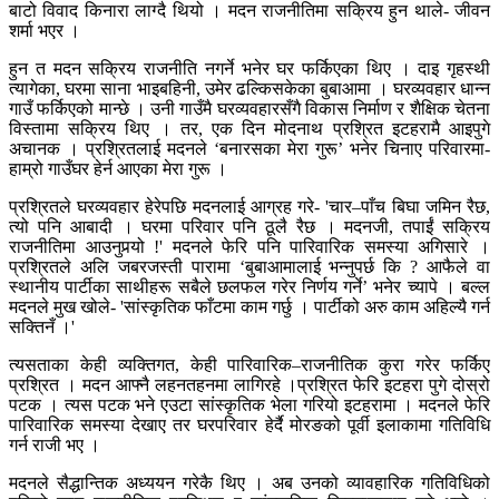
बाटो विवाद किनारा लाग्दै थियो । मदन राजनीतिमा सक्रिय हुन थाले- जीवन
शर्मा भएर ।
हुन त मदन सक्रिय राजनीति नगर्ने भनेर घर फर्किएका थिए । दाइ गृहस्थी
त्यागेका, घरमा साना भाइबहिनी, उमेर ढल्किसकेका बुबाआमा । घरव्यवहार धान्न
गाउँ फर्किएको मान्छे । उनी गाउँमै घरव्यवहारसँगै विकास निर्माण र शैक्षिक चेतना
विस्तामा सक्रिय थिए । तर, एक दिन मोदनाथ प्रश्रित इटहरामै आइपुगे
अचानक । प्रश्रितलाई मदनले ‘बनारसका मेरा गुरू’ भनेर चिनाए परिवारमा-
हाम्रो गाउँघर हेर्न आएका मेरा गुरू ।
प्रश्रितले घरव्यवहार हेरेपछि मदनलाई आग्रह गरे- 'चार–पाँच बिघा जमिन रैछ,
त्यो पनि आबादी । घरमा परिवार पनि ठूलै रैछ । मदनजी, तपाईं सक्रिय
राजनीतिमा आउनुपर्‍यो !' मदनले फेरि पनि पारिवारिक समस्या अगिसारे ।
प्रश्रितले अलि जबरजस्ती पारामा ‘बुबाआमालाई भन्नुपर्छ कि ? आफैले वा
स्थानीय पार्टीका साथीहरू सबैले छलफल गरेर निर्णय गर्ने’ भनेर च्यापे । बल्ल
मदनले मुख खोले- 'सांस्कृतिक फाँटमा काम गर्छु । पार्टीको अरु काम अहिल्यै गर्न
सक्तिनँ ।'
त्यसताका केही व्यक्तिगत, केही पारिवारिक–राजनीतिक कुरा गरेर फर्किए
प्रश्रित । मदन आफ्नै लहनतहनमा लागिरहे ।प्रश्रित फेरि इटहरा पुगे दोस्रो
पटक । त्यस पटक भने एउटा सांस्कृतिक भेला गरियो इटहरामा । मदनले फेरि
पारिवारिक समस्या देखाए तर घरपरिवार हेर्दै मोरङको पूर्वी इलाकामा गतिविधि
गर्न राजी भए ।
मदनले सैद्धान्तिक अध्ययन गरेकै थिए । अब उनको व्यावहारिक गतिविधिको