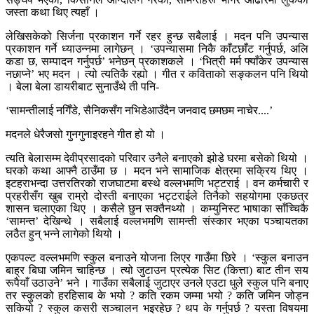
जस्ता कथा थिए त्यहाँ ।
लेखिसकेको सिर्जना प्रकाशन गर्ने रहर हुन्छ सबैलाई । मदन पनि उपन्यास
प्रकाशन गर्ने ध्याउन्नमा लागेछन् । ‘उपन्यासमा निकै काँटछाँट गर्नुपर्छ, अलि
कडा छ, सम्पादन गर्नुपर्छ’ भनेछन् प्रकाशकले । ‘भित्री मर्म फ्याँकेर उपन्यास
नछाप्ने’ भए मदन । त्यो त्यतिकै रह्यो । गीत र कविताको सङ्कलन पनि थियो
। बेला बेला डायरीबाट सुनाउँथे ती पनि-
‘सामन्तीलाई नगिँडे, सैनिकसँग नभिडेआउँदैन जनवाद छमछम नाचेर....’
मदनले धेरैजसो गुनगुनाइरहने गीत हो यो ।
त्यति बेलासम्म देवीप्रसादको परिवार उनैले बनाएको झोडे घरमा बसेको थियो ।
घरको कथा आफ्नै ठाउँमा छ । मदन भने सामाजिक क्षेत्रमा सक्रिय थिए ।
इटहराभन्दा उत्तरतिरको राजघाटमा बस्थे वल्लभमणि भट्टराई । वन कर्मचारी र
प्रहरीसँग खुब राम्रो दोस्ती बनाएका भट्टराईले तिनैको सहयोगमा एकछत्र
शासन चलाएका थिए । कसैले छुन सक्तैनथ्यो । कम्युनिस्ट भाषाका साँच्चिकै
‘सामन्त’ देखिन्थे । सबैलाई वल्लभमणि सामन्ती संस्कार भएका पञ्चायतका
लठैत हुन् भन्ने लागेको थियो ।
एकपल्ट वल्लभमणि स्कुल बनाउने योजना लिएर गाउँमा छिरे । ‘स्कुल बनाउन
बाह्र बिघा जमिन चाहिन्छ । त्यो जुटाउन प्रत्येक सिट (कित्ता) बाट तीन सय
रूपैयाँ उठाउने’ भने । गाउँका सबैलाई जुटाएर उनले एउटा धुले स्कुल पनि बनाए
तर स्कुलको हरहिसाब के भयो ? कति रकम जम्मा भयो ? कति जमिन जोड्न
सकियो ? स्कुल कसरी सञ्चालन भइरहेछ ? थप के गर्नुपर्छ ? यस्ता विषयमा