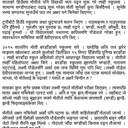
सालको हिउँदमा मोतीले पनि विद्यार्थी भएर पढ्न सुरू गरे त्यही स्कुलमा ।
सामान्य चण्डीपाठबाट पढाइ सुरू गरेका मोती सुनेको कुरा बिर्संदैनथे । सुनेकै
भरमा कण्ठस्थ सुनाउँथे पाठ तर अक्षर भने चिनेका थिएनन् ।
टुनीबोटे हिउँदे स्कुलमा कक्षा छुट्याउने चलन थिएन । पाठ्यक्रम र पाठ्पुस्तक
पनि हुँदैनथे । गुरूसँग जुन पुस्तक छ, त्यही पढ्ने । चण्डी, रूद्री, कौमुदी, वेद
पढाइ हुन्थ्यो । यो विद्यालयको स्थापना कपिलमणि पौडेलले गरेका हुन् ।
व्यवस्थापन समितिमा चाहिँ देवीप्रसाद पनि थिए ।
२०१५ सालतिर मोती बरडाँडाको स्कुलमा सरे । घरदेखि अलि तल झरेर
माङ्मय खोलाबाट आउने कुलोको डिलैडिल १५ मिनट हिँडेपछि पुगिन्छ बरडाँडा
। त्यही बरडाँडा स्कुल अहिलेको ठोट्ने आधारभूत विद्यालय भएको छ । मोतीले
त्यहीँ पहिलोपल्ट अक्षर चिने । बरडाँडा स्कुलमा बृहस्पति भण्डारी, नारायण
भट्टराई, लक्ष्मी पौडेलसँगै अर्का एक जना घिमिरे गुरू पनि थिए ।लक्ष्मी पौडेल
देवीप्रसादका भान्जा हुन् । लक्ष्मी गुरू मामाघर जाँदा एक पटक मामाले सोधेछन्-
भान्जा, यो मोतेलाई के पढाको ? यसले त अक्षरै चिन्दैन त ?
मामाका कुरा सुनेर छक्क परेका लक्ष्मी गुरूले मोतीको परीक्षा लिएछन् । त्यसपछि
मात्र अक्षर नचिनेको प्रस्ट भयो । अनि त गुरू झन् तीनछक परे । जहाँबाट जे
सोध्यो त्यही पाठ बुझाउन सक्ने मोतीले त्यति बेलासम्म सप्तशती (चण्डी) झन्डै-
झन्डै सिद्ध्याइसकेका थिए ।
मोतीले अक्षर नचिनेको अर्को पनि घटना छ- मोती कहिलेकाहीँ गोठालो जान्थे ।
धेरैजसो उनी छिमेकी छत्रपति पौडेलसँग जङ्गल जान्थे । छत्रपति बाह्र वर्षैले
जेठो थियो तैपनि खुब मिल्थे । गोठालो जाँदा चण्डीको किताब पढ्न लैजान्थे ।