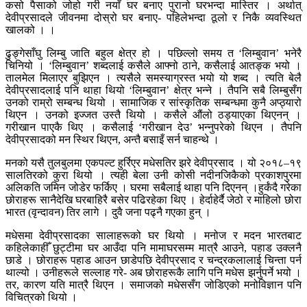
कसो पैसाको जोहो गरी नयाँ घर बनाए पुरानो घरभन्दा मास्तिर । अर्थात्
देवीप्रसादले जीवनमा दोस्रो घर बनाए- पहिलेभन्दा ठूलो र निकै व्यवस्थित
खालको । ।
ढुङ्गेसाँघु लिम्बु जाति बहुल क्षेत्र हो । पछिल्लो समय त ‘लिम्बुवान’ भनेरै
चिनियो । ‘लिम्बुवान’ शब्दलाई कसैले आफ्नो ठाने, कसैलाई आतङ्क भयो ।
तालमेल मिलाएर बुझिएन । त्यसैले समस्याग्रस्त भयो यो शब्द । त्यति बेलै
देवीप्रसादलाई पनि थाहा थियो ‘लिम्बुवान’ क्षेत्र भन्ने । तैपनि सबै लिम्बुसँग
उनको राम्रो सम्बन्ध थियो । सामाजिक र सांस्कृतिक सम्बन्धमा कुनै अप्ठ्यारो
थिएन । उनको इज्जत उस्तै थियो । कसैले औंलो ठड्याएका थिएनन् ।
गरीखान पाएकै थिए । कसैलाई ‘गरीखान देउ’ भन्नुपरेको थिएन । तैपनि
देवीप्रसादको मन स्थिर थिएन, अन्तै बसाइँ सर्न चाहन्थे ।
मनको यसै तुलबुलमा एकपल्ट हुर्रिएर मधेसतिर झरे देवीप्रसाद । यो २०१८–१९
सालतिरको कुरा थियो । त्यही बेला उनी कोसी नदीनजिकैको प्रकाशपुरमा
अलिकति जमिन जोडेर फर्किए । घरमा सबैलाई थाहा पनि दिएनन् ।हुर्कंदै गरेका
छोराहरू सानैदेखि घरबाहिरै बसेर पढिरहेका थिए । हेर्दाहेर्दै जेठो र माहिलो छोरा
भारत (वृन्दावन) तिर लागे । दुवै जना पढ्नै गएका हुन् ।
मधेसमा देवीप्रसादका सालाहरूको घर थियो । मनोज र मदन भारतबाट
कहिलेकाहीँ छुट्टीमा घर आउँदा पनि मामाघरसम्म मात्रै आउने, पहाड उक्लनै
छाडे । छोराहरू पहाड आउन छाडेपछि देवीप्रसाद र चन्द्रकलालाई चिन्ता पर्न
थाल्यो । उनीहरूले सल्लाह गरे- अब छोराहरूकै लागि पनि मधेस झर्नुपर्ने भयो ।
तर, कारण यति मात्रै थिएन । समाजको मधेससँग जोडिएको मनोविज्ञान पनि
विचित्रको थियो ।