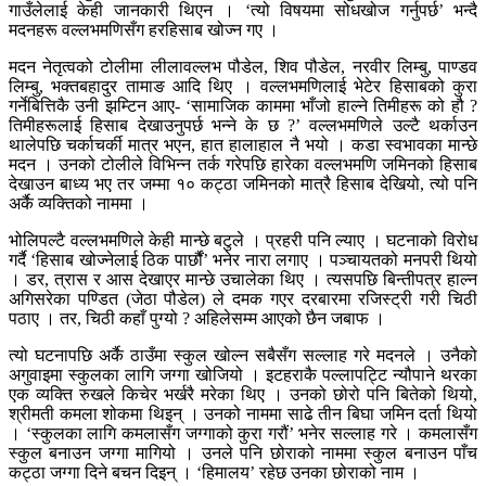
गाउँलेलाई केही जानकारी थिएन । ‘त्यो विषयमा सोधखोज गर्नुपर्छ’ भन्दै
मदनहरू वल्लभमणिसँग हरहिसाब खोज्न गए ।
मदन नेतृत्वको टोलीमा लीलावल्लभ पौडेल, शिव पौडेल, नरवीर लिम्बु, पाण्डव
लिम्बु, भक्तबहादुर तामाङ आदि थिए । वल्लभमणिलाई भेटेर हिसाबको कुरा
गर्नेबित्तिकै उनी झम्टिन आए- ‘सामाजिक काममा भाँजो हाल्ने तिमीहरू को हौ ?
तिमीहरूलाई हिसाब देखाउनुपर्छ भन्ने के छ ?’ वल्लभमणिले उल्टै थर्काउन
थालेपछि चर्काचर्की मात्र भएन, हात हालाहाल नै भयो । कडा स्वभावका मान्छे
मदन । उनको टोलीले विभिन्न तर्क गरेपछि हारेका वल्लभमणि जमिनको हिसाब
देखाउन बाध्य भए तर जम्मा १० कट्ठा जमिनको मात्रै हिसाब देखियो, त्यो पनि
अर्कै व्यक्तिको नाममा ।
भोलिपल्टै वल्लभमणिले केही मान्छे बटुले । प्रहरी पनि ल्याए । घटनाको विरोध
गर्दै ‘हिसाब खोज्नेलाई ठिक पार्छौं’ भनेर नारा लगाए । पञ्चायतको मनपरी थियो
। डर, त्रास र आस देखाएर मान्छे उचालेका थिए । त्यसपछि बिन्तीपत्र हाल्न
अगिसरेका पण्डित (जेठा पौडेल) ले दमक गएर दरबारमा रजिस्ट्री गरी चिठी
पठाए । तर, चिठी कहाँ पुग्यो ? अहिलेसम्म आएको छैन जबाफ ।
त्यो घटनापछि अर्कै ठाउँमा स्कुल खोल्न सबैसँग सल्लाह गरे मदनले । उनैको
अगुवाइमा स्कुलका लागि जग्गा खोजियो । इटहराकै पल्लापट्टि न्यौपाने थरका
एक व्यक्ति रुखले किचेर भर्खरै मरेका थिए । उनको छोरो पनि बितेको थियो,
श्रीमती कमला शोकमा थिइन् । उनको नाममा साढे तीन बिघा जमिन दर्ता थियो
। ‘स्कुलका लागि कमलासँग जग्गाको कुरा गरौं’ भनेर सल्लाह गरे । कमलासँग
स्कुल बनाउन जग्गा मागियो । उनले पनि छोराको नाममा स्कुल बनाउन पाँच
कट्ठा जग्गा दिने बचन दिइन् । ‘हिमालय’ रहेछ उनका छोराको नाम ।