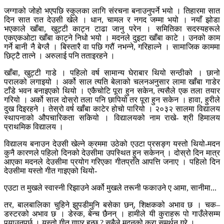
जग्गाको जोहो भएपछि स्कुलका लागि संरचना बनाउनुपर्ने भयो । तिहारमा सात
दिन सात रात देउसी खेले । धान, चामल र नगद जम्मा भयो । नयाँ झोडा
भएकाले खाँबा, खुट्टी काट्न टाढा जानु परेन । समितिका सदस्यहरूले
एकएकओटा खाँबा काट्ने निधो भयो । मदनले दुइटा खाँबा काटे । उनको काम
गर्ने बानी नै बेग्लै । बिस्तारै वा पछि गरौं नभन्ने, गरिहाल्ने । सामाजिक काममा
छिट्टै तात्ने । अरुलाई पनि तताइरहने ।
खाँबा, खुट्टी गाडे । पहिलो वर्ष सामान्य घेराबार थियो सन्ठीको । छानो
परालको लगाइयो । अर्को साल त्यति बेलाको चलनअनुसार लामा खाँबा गाडेर
टाँडे भवन बनाइएको थियो । एकैचोटि पूरा हुन सकेन, त्यसैले एक तला तयार
गरियो । अर्को साल दोस्रो तला पनि छापियो तर पूरा हुन सकेन । हावा, हुरीले
दुख दिइरहने । तेस्रो वर्ष खाँबा काटेर होचो पारियो । २०३२ सालमा विद्यालय
स्थापनाको औपचारिकता सकियो । विद्यालयको नाम राखे- श्री हिमालय
प्राथमिक विद्यालय ।
विद्यालय बनाउन देउसी खेल्ने क्रममा उठेको एउटा प्रसङ्ग यस्तो थियो-मदन
कुनै कारणले पहिलो दिनको देउसीमा उपस्थित हुन सकेनन् । दोस्रो दिन मात्र
आएका मदनले देउसीमा प्रयोग गरिएका गीतप्रति आपत्ति जनाए । पहिलो दिन
देउसीमा यस्तो गीत गाइएको थियो-
एउटा त मुखले स्वास्नी रिझाउने अर्को मुखले तरूनी फकाउने ए आमा, सानीमा...
तर, बालबालिका चुहिने झुपडीमुनि बसेका छन्, शिक्षकको अभाव छ । चक–
डस्टरको अभाव छ । डेस्क, बेन्च छैनन् । हामीले यी कुराहरू पो गाउँलेसम्म
पुर्‍याउनुपर्छ । यस्तो गीत गाएर हुन्छ ? सबैले मदनको कुरा समर्थन गरे ।