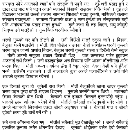
संस्कृत पढेर आएकाले त्यहाँ पनि संस्कृत नै पढ्ने भए । दुई थरी पढाइ हुने र
टाढा टाढाबाट पनि पढ्न आउने भएकाले विद्यार्थी सङ्ख्या निकै थियो । दुई तले
विद्यालय भवनको तल्लो तलामा सामान्य शिक्षाको पढाइ हुन्थ्यो, माथिल्लो तलामा
संस्कृत पढाइन्थ्यो । सामान्य शिक्षातर्फ कक्षा ३ सम्म हुन्थ्यो तर संस्कृततर्फ यहाँ
पनि अनौपचारिक पढाइ मात्र हुन्थ्यो । कुनै कक्षा वा तह थिएन, लघु कौमुदी
सिद्ध्याउने मात्रै हो । गुरू थिए- धरणीधर न्यौपाने ।
धरणी गुरूको घर पनि ठोट्ने हो । उनी दिउँसो मात्रै स्कुल जाने । बिहान,
बेलुका घरमै पढाउँथे । मोती, शिव पौडेल र उनका केही साथीहरू धरणी गुरूको
घरमा पढ्न जान्थे अर्थात् बिहान, बेलुका धरणी गुरूको घरमा र दिउँसो तेम्बे स्कुल
। मोती आफ्नो समूहमा अब्बल विद्यार्थी थिए । पाठ कण्ठस्थ पारेर बुझाउन
अरुलाई सधैं जित्ने । उनी पढाइबाहेक अरु विषयमा पनि आफ्ना दौंतरीमाझ अलि
फरक थिए । मोती १०–११ वर्षका छँदा नै ‘भूत, प्रेत, देवता केही पनि हुँदैन’
भन्थे- कसैसँग नडराउने । ती बालकको कुरा अरुले पत्याउँदैनथे र उनी पनि
अरुको कुरामा विश्वास गर्दैनथे ।
एक दिनको कुरा हो- जुनेली रात थियो । मोती बेलुकीको खाना खाएर गुरूको
घरमा पढ्न पुग्दा कोही आएका थिएनन् । गुरूको घरसँगै मतान थियो । मतानको
छेउमा केराको बोट थियो । केराको पात हावाले बिस्तारै हल्लाउँदो रहेछ ।
पातको छाया आँगनमा परेको देखे । मोतीले सबैलाई तर्साउनुपर्‍यो भनेर सोचे ।
उनले मतानको लिस्नोमा एउटा डोको अड्याएर राखे । केराको पात र डोको
दुवैको छाया एकै ठाउँ पर्ने गरी ।
सबै जना आँगनमा भेला भए । मोतीले सबैलाई भूत देखाउँछु भने । उनले सबैलाई
एकातिर कुनामा लगेर आँगनतिर देखाए । जूनको ओझेलमा बसेर हेर्दा केराको