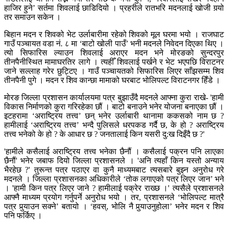
हाजिर हुने’ सर्तमा शिवलाई छाडिदियो । प्रहरीले रातभरि मदनलाई खोजी गर्‍यो
तर समाउन सकेन ।
बिहान मदन र शिवको भेट उर्लाबारीमा रहेको शिवको मूल घरमा भयो । राजघाट
गाउँ पञ्चायत वडा नं. ८ मा ‘बाटो खोली पाउँ’ भनी मदनले निवेदन दिएका थिए ।
त्यो सिफारिस ल्याउन शिवलाई अराएर मदन भने मोरङको सुन्दरपुर
तीनपैनीस्थित मामाघरतिर लागे । त्यहीँ शिवलाई पर्खने र भेट भएपछि विराटनर
जाने सल्लाह गरेर छुट्टिए । गाउँ पञ्चायतको सिफारिस लिएर साँझसम्म शिव
तीनपैनी पुगे । मदन र शिव कान्छा मामाको घरबाट भोलिपल्ट विराटनगर हिँडे ।
मोरङ जिल्ला प्रशासन कार्यालयमा पत्र बुझाउँदै मदनले आफ्ना कुरा राखे- 'हामी
विकास निर्माणको कुरा गरिरहेका छौं । बाटो बनाउने भनेर योजना बनाएका छौं ।
इटहरामा ‘अराष्ट्रिय तत्त्व’ छन् भनेर उर्लाबारी थानामा ककसको नाम छ ?
हामीलाई ‘अराष्ट्रिय तत्त्व’ भन्दै पुलिसले धरपकड गर्दै छ, के हो ? अराष्ट्रिय
तत्त्व भनेको के हो ? के आधार छ ? जनतालाई किन यसरी दु:ख दिइँदै छ ?'
'हामीले कसैलाई अराष्ट्रिय तत्त्व भनेका छैनौं । कसैलाई पक्रन पनि लाएका
छैनौं' भनेर जबाफ दियो जिल्ला प्रशासनले । 'अनि त्यहाँ किन यस्तो अन्याय
भैरहेछ ?' तुरून्त पत्र पठाएर वा कुनै माध्यमबाट त्यसबारे बुझ्न अनुरोध गरे
मदनले । जिल्ला प्रशासनका अधिकारीले ‘तोक लगाएको पत्र लिएर जान’ भने
। 'हामी किन पत्र लिएर जाने ? हामीलाई पक्रेर राख्छ ।' त्यसैले प्रशासनले
आफ्नै माध्यम प्रयोग गर्नुपर्ने अनुरोध भयो । तर, प्रशासनले ‘भोलिपल्ट मात्रै
पत्र पुर्‍याउन सक्ने’ बतायो । ‘हवस्, भोलि नै पुर्‍याउनुहोला’ भनेर मदन र शिव
पनि फर्किए ।