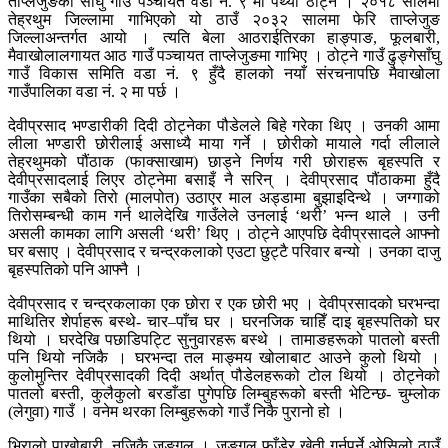
ताप्लेजुङको साँघु गाउँ पञ्चायत वडा नं. ९ मा पर्थ्यो ठोट्ने । २०१८ सालमा
तेह्रथुम जिल्लामा गाभिएको यो ठाउँ २०३२ सालमा फेरि ताप्लेजुङ
जिल्लाअन्तर्गत आयो । त्यति बेला आठराईतिरका हाङ्पाङ, फूलबारी,
मैवाखोलालगायत आठ गाउँ पञ्चायत ताप्लेजुङमा गाभिए । ठोट्ने गाउँ ढुङ्गेसाँघु
गाउँ विकास समिति वडा नं. ९ हुँदै हालको नयाँ संरचनापछि मैवाखोला
गाउँपालिका वडा नं. २ मा पर्छ ।
देवीप्रसाद भण्डारीकी दिदी ठोट्नेका पौडेलले बिहे गरेका थिए । उनकी आमा
लीला भण्डारी छोरीलाई असाध्यै माया गर्ने । छोरीको मायाले गर्दा लीलाले
तेह्रथुमको पौंठाक (फाक्साखाम) छाड्ने निर्णय गरी छोराहरू बृहस्पति र
देवीप्रसादलाई लिएर ठोट्नेमा बसाइँ नै सरिन् । देवीप्रसाद पौंठाकमा हुँदै
गाउँका सबैको तिरो (मालपोत) उठाएर माल अड्डामा बुझाइदिन्थे । जग्गाको
तिरोसम्बन्धी काम गर्न थालेदेखि गाउँलेले उनलाई ‘थरी’ भन्न थाले । उनी
असली कामका लागि असली ‘थरी’ थिए । ठोट्ने आएपछि देवीप्रसादले आफ्नो
घर बसाए । देवीप्रसाद र चन्द्रकलाको एउटा छुट्टै परिवार बन्यो । उनका दाजु
बृहस्पतिको पनि आफ्नै ।
देवीप्रसाद र चन्द्रकलाका एक छोरा र एक छोरी भए । देवीप्रसादको घरभन्दा
माथितिर शेर्पाहरू बस्थे- चार–पाँच घर । घरनजिक चाहिँ दाइ बृहस्पतिको घर
थियो । घरदेखि पछाडिपट्टि सुनुवारहरू बस्थे । तामाङहरूको पातलो बस्ती
पनि थियो नजिकै । घरभन्दा तल माङ्मय खोलाबाट आउने कुलो थियो ।
कुलोमुन्तिर देवीप्रसादकी दिदी अर्थात् पौडेलहरूको टोल थियो । ठोट्नेको
पातलो बस्ती, कुलैकुलो बरडाँडा पुगेपछि लिम्बुहरूको बस्ती भेटिन्छ- चुम्लोक
(लेगुवा) गाउँ । वनेम थरका लिम्बुहरूको गाउँ निकै पुरानो हो ।
भिरालो पाखोबारी, नजिकै जङ्गल । जङ्गल फाँडेर खेती गर्नुपर्ने ओसिलो ठाउँ