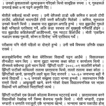
। उनको कुशलताको मूल्याङ्कन गरिएको थियो सामूहिक रुपमा । र, गुरूहरूले
उनलाई कक्षा ७ मा पढ्ने अनुमति दिए ।
मोतीले सबैलाई साथी बनाए । उनी धेरैजसो ठाडो धर्के कमिज र कालो टोपी
लाउँथे, अहिलेको भादगाउँले टोपी जस्तै काँटछाँट मिलेको । कमिज, सुरूवाल
उनको फेसनै थियो । कक्षामा पाठ बुझाउन अगाडि हुन्थे । पाठ बुझाउँदा गुरूले
केही भनिहाले प्रतिवाद गर्ने, अलि कडा स्वभाव तर मुखमुखै गर्नेचाहिँ होइन ।
पाठ बुझाउँदा कहिलेकाहीँ आउँदैनथ्यो, गुरू प्याट्ट हिर्काउँथे । मोती ‘एकछिन
नआउन सक्छ गुरूजी, सोच्न त दिनोस्’ भनी प्रतिवाद गर्थे ।
परीक्षामा पनि मोती पहिलो वा दोस्रो हुन्थे । उनी सबै विषयमा उत्तिकै दखल
राख्थे ।
बालसुबोधिनीमा त्यति बेला धेरैतिरका विद्यार्थी पढ्न आउँथे । विद्यालयका
तीनओटा भवन थिए । साना दुइटा भवनमा कक्षा कोठा र कार्यालय थियो ।
तीनमध्ये सबैभन्दा ठूलो भवन थियो ‘झिँगटी पाटी’ २००८–०९ सालतिरै बनेको ।
झिँगटी पाटीको माथिल्लो तलामा छात्रवास थियो, तल्लो तलामा कक्षा कोठा ।
झिँगटीको छानो, छानामुनि लहरै चुला थिए वारपारै । ५०–६० जनाभन्दा बढी नै
बस्थे विद्यार्थी । ५–६ जनाको समूहमा एउटा भान्सा हुन्थ्यो । व्यवस्थापन निकै
राम्रो थियो । आफूखुसी खाने, बस्ने गरेको देख्ता विद्यालयनजिक घर भएका
विद्यार्थी भने आरिसले भित्रभित्रै जल्थे ।
झिँगटी पाटीको एक छेउको कोठामा बैजनाथ भट्टराई बस्थे । छात्रवासमा बस्ने
विद्यार्थीको रेखदेख गर्ने जिम्मा बैजनाथ गुरूकै थियो । मोती भण्डारी, टङ्क
भण्डारी र धनपति पराजुली एकै भान्सामा खान्थे । भान्सामा खाना पकाउँदा होस्