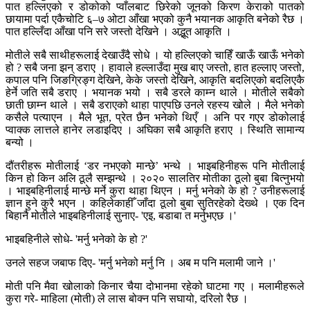
पात हल्लिएको र डोकोको प्वाँलबाट छिरेको जूनको किरण केराको पातको
छायामा पर्दा एकैचोटि ६–७ ओटा आँखा भएको कुनै भयानक आकृति बनेको रैछ ।
पात हल्लिँदा आँखा पनि सरे जस्तो देखिने । अद्भूत आकृति ।
मोतीले सबै साथीहरूलाई देखाउँदै सोधे । यो हल्लिएको चाहिँ खाऊँ खाऊँ भनेको
हो ? सबै जना झन् डराए । हावाले हल्लाउँदा मुख बाए जस्तो, हात हल्लाए जस्तो,
कपाल पनि जिङग्रिङ्ग देखिने, केके जस्तो देखिने, आकृति बदलिएको बदलिएकै
हेर्ने जति सबै डराए । भयानक भयो । सबै डरले काम्न थाले । मोतीले सबैको
छाती छाम्न थाले । सबै डराएको थाहा पाएपछि उनले रहस्य खोले । मैले भनेको
कसैले पत्याएन । मैले भूत, प्रेत छैन भनेको थिएँ । अनि पर गएर डोकोलाई
प्वाक्क लात्तले हानेर लडाइदिए । अघिका सबै आकृति हराए । स्थिति सामान्य
बन्यो ।
दौंतरीहरू मोतीलाई ‘डर नभएको मान्छे’ भन्थे । भाइबहिनीहरू पनि मोतीलाई
किन हो किन अलि ठूलै सम्झन्थे । २०२० सालतिर मोतीका ठूलो बुबा बित्नुभयो
। भाइबहिनीलाई मान्छे मर्ने कुरा थाहा थिएन । मर्नु भनेको के हो ? उनीहरूलाई
ज्ञान हुने कुरै भएन । कहिलेकाहीँ जाँदा ठूलो बुबा सुतिरहेको देख्थे । एक दिन
बिहानै मोतीले भाइबहिनीलाई सुनाए- 'एइ, बडाबा त मर्नुभएछ ।'
भाइबहिनीले सोधे- 'मर्नु भनेको के हो ?'
उनले सहज जबाफ दिए- 'मर्नु भनेको मर्नु नि । अब म पनि मलामी जाने ।'
मोती पनि मैवा खोलाको किनार चैया दोभानमा रहेको घाटमा गए । मलामीहरूले
कुरा गरे- माहिला (मोती) ले लास बोक्न पनि सघायो, दरिलो रैछ ।