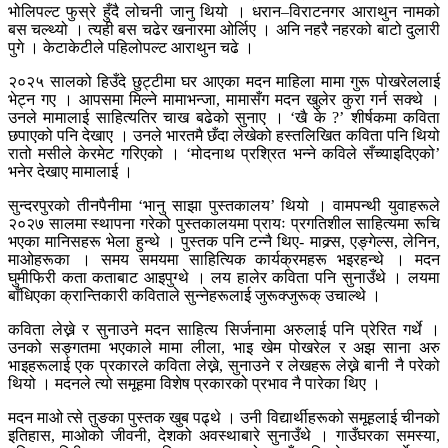
भोलिपल्ट फुस्रे हुँदै लोचनी जानु थियो । धरान–विराटनगर आराथुन नामको
बस चल्थ्यो । त्यही बस चढेर खनारमा ओर्लिए । अनि नहरै नहरको बाटो दुलारी
पुगे । केटाकेटीले पहिलोपल्ट आराथुन चढे ।
२०२५ सालको हिउँदे छुट्टीमा घर आएका मदन माहिला मामा गुरू पोखरेललाई
भेट्न गए । आपसमा मिल्ने मामाभन्जा, मामासँग मदन खुलेर कुरा गर्न सक्थे ।
उनले मामालाई साहित्यतिर चाख बढेको सुनाए । ‘खै के ?’ शीर्षकमा कविता
छपाएको पनि देखाए । उनले भारतमै छँदा लेखेको हस्तलिखित कविता पनि थियो
रातो मसीले केरमेट गरिएको । ‘मोदनाथ प्रश्रित भन्ने कविले सँच्याइदिएको’
भनेर देखाए मामालाई ।
सुन्दरपुरको तीनपैनीमा ‘भानु साझा पुस्तकालय’ थियो । वामपन्थी युवाहरूले
२०२७ सालमा स्थापना गरेको पुस्तकालयमा प्रायः प्रगतिशील साहित्यमा रूचि
भएका मानिसहरू भेला हुन्थे । पुस्तक पनि टन्नै थिए- माक्र्स, एङ्गेल्स, लेनिन,
माओहरूका । समय समयमा साहित्यिक कार्यक्रमहरू भइरहन्थे । मदन
घुमीफिरी कता कताबाट आइपुग्थे । लय हालेर कविता पनि सुनाउँथे । लयमा
बाँधिएका क्रान्तिकारी कविताले सुन्नेहरूलाई जुरूक्जुरूक् उचाल्थे ।
कविता लेख्ने र सुनाउने मदन साहित्य सिर्जनामा अरुलाई पनि प्रेरित गर्थे ।
उनको सङ्गतमा भएकाले मामा लीला, भाइ खेम पोखरेल र अझ साना अरु
भाइहरूलाई एक प्रकारले कविता लेख्ने, सुनाउने र लेखहरू लेख्ने बानी नै परेको
थियो । मदनले त्यो समूहमा विशेष प्रकारको प्रभाव नै पारेका थिए ।
मदन माओ त्से तुङका पुस्तक खुब पढ्थे । उनी विद्यार्थीहरूको समूहलाई चीनको
इतिहास, माओको जीवनी, देशको अवस्थाबारे सुनाउँथे । गाउँघरका समस्या,