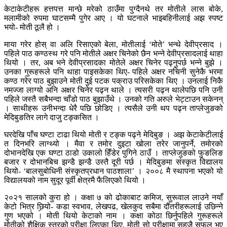
केटाकेटीहरू हत्तपत्त मान्छे मरेको ठाउँमा पुग्दैनथे तर मोतीले लास बोके,
मलामीको रुपमा घाटसम्मै पुगेर आए । यो घटनाले भाइबहिनीलाई अझ स्पष्ट
भयो- मोती ठूलै हो ।
माया गरेर होस् वा अलि रिसाएको बेला, मोतीलाई ‘मोते’ भन्थे देवीप्रसाद ।
पहिले पाठ कण्ठस्थ गरे पनि मोतीले अक्षर चिनेको छैन भन्ने देवीप्रसादलाई थाहा
थियो । तर, अब भने देवीप्रसादका मोतेले अक्षर चिनेर पढ्नुपर्छ भन्ने बुझे ।
उनका गुरूहरूले पनि थाहा पाइसकेका थिए- पहिले अक्षर नचिनी सुनेकै भरमा
कण्ठ गरेर पाठ बुझाउने मोती दुई पटक पक्राउ परिसकेका थिए । उनलाई निकै
नमज्जा लाग्यो अनि अक्षर चिनेर पढ्न थाले । त्यसरी पढ्न थालेपछि पनि उनी
पहिले जस्तै सबैभन्दा चाँडो पाठ बुझाउँथे । उनको गति अरुले भेट्टाउन सकेनन्
। साथीहरू उनीभन्दा धेरै पछि छोडिए । त्यसैले उनी थप पढ्न ताप्लेजुङको
मेदिबुङतिर लागे दाजु टङ्कसित ।
घरदेखि पाँच घण्टा टाढा थियो मोती र टङ्क पढ्ने मेदिबुङ । अझ केटाकेटीलाई
त दिनभरि लाग्थ्यो । मैवा र तमोर दुइटा खोला तरेर जानुपर्ने, तमोरको
दोभानदेखि एक घण्टा ठाडो उकालो हिँडेर पुगिने ठाउँ । ताप्लेजुङको फुङलिङ
बजार र दोभानबिच झन्डै झन्डै उस्तै दूरी पर्छ । मेदिबुङमा संस्कृत विद्यालय
थियो- ‘बालसुबोधिनी संस्कृतप्रधान पाठशाला’ । २००८ मै स्थापना भएको यो
विद्यालयको नाम सुदूर पूर्वी क्षेत्रमै फैलिएको थियो ।
२०२१ सालको कुरा हो । कक्षा ७ को ढोकाबाट कमिज, सुरूवाल लाउने नयाँ
केटो भित्र छिर्‍यो- कडा स्वभाव, लेखपढ, खेलकुद सबैमा दौंतरीहरूलाई उछिन्ने
गुण भएको । मोती थियो केटाको नाम । कक्षा कोठा छिर्नुपहिले गुरूहरूले
मोतीको शैक्षिक स्तरको परीक्षा लिएका थिए, मोती सो परीक्षामा सहजै सफल भए