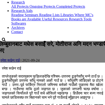
Research
All Projects
Ongoing Projects
Completed Projects
Research Aids
Reading Seminars
Reading Lists
Libraries Where MC's
Books are Available
Useful Resources
Research Tools
Softwares
Archives
Contact
लिम्बुवानबाट मधेस बसाइँ सरे, माेतीराज अनि मदन भण्डार
भए
-
रमेश रूछेन राई
| 2021-09-24
रमेश रूछेन राई
ताप्लेजुङको सदरमुकाम फुङ्लिङदेखि पश्चिम–उत्तरमा ढुङ्गेसाँघु भन्ने ठाउँ छ ।
ढुङ्गेसाँघुको उत्तरमा साँघु नामको अर्को गाउँ छ । साँघुसँगै जोडिएको छ ठोट्ने
गाउँ । उत्तर–पूर्व फर्किएर भिरालो जमिनमा बसेको गाउँको पुछारमा मैवा खोला
बग्छ । गाउँभन्दा माथि ठूलो जङ्गल छ । जुकाको जगजगी चल्छ वर्षामा ।
जङ्गलको सियाँलले पूरै गाउँ सधै ओसिलो भइरहन्छ । हिउँदमा चार बज्न नपाई
घामले छाडिसक्छ तर बिहानको घाम भने पूरै गाउँलाई ब्युँझाउन आइपुग्छ ।