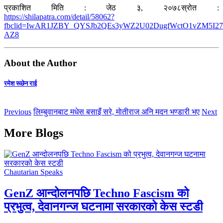
प्रकाशित मिति : जेठ ३, २०७८स्रोत :
https://shilapatra.com/detail/58062?
fbclid=IwAR1JZBY_QYSJb2QEs3yWZ2U02DugfWctO1vZM5I2
AZ8
About the Author
रमेश रूछेन राई
Previous
लिम्बुवानबाट मधेस बसाइँ सरे, माेतीराज अनि मदन भण्डारी भए
Next
More Blogs
Chautarian Speaks
GenZ आन्दोलनपछि Techno Fascism को
प्रभुत्व, देवानगन्ज घटनामा सरकारको केस स्टडी