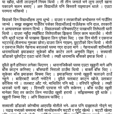
या खाँदा, धोती लाउनुपर्ने नियम थियो । ती तीन जनाले भने लुगा लाएरै खाना
पकाउने चलन बसाए । अरु विद्यार्थीले पनि बिस्तारै पछ्याउन थाले । एउटा
परम्परा भत्कियो ।
बिदाको दिन विद्यार्थीहरू लुगा धुन्थे । दाउरा र तरकारीको बन्दोबस्त गर्न गाउँतिर
जान्थे । समूह समूहमा गाउँतिर पसेका विद्यार्थीलाई गाउँलेहरू पनि दाल, तरकारी
र अत्यावश्यक सामान दिन्थे । विद्यालयको पश्चिमपट्टि पाखाभरि तितेपाती घारी
थियो । दाउरा नहुँदा त्यहीँबाट तितेपातीका झिक्रा लिएर काम चलाउँथे । मोती
पनि थुप्रै पटक यो पाखामा झिक्रा लिन पुगेका थिए । एक दिन मोती र एकराज
भट्टराई (बैजनाथ गुरूका छोरा) दाउरा लिन गएछन्- छुट्टीको दिन थियो । मोती
र एकराज मिलेर गेहनाथ बरालको घरमा गएर दाउरा मागे । गेहनाथकी श्रीमतीले
धारामाथिको झ्याङबाट सुकेको बाँस काटेर लाने अनुमति दिइन् । सन्न्यासी
डाँडाको पूर्वपट्टि एउटा धारो थियो । त्यही धारामाथि बाँसको झ्याङ थियो ।
दुवैले कुनै हतियार लगेका थिएनन् । धारानजिकैको घरमा एउटा खुकुरी मागे अनि
बाँस काट्न कस्सिए । बाँसघारी भिरालो ठाउँमा थियो । बाक्लै बाँस थिए ।
सुकेका बाँस झ्याङका बिचमा थिए । झ्याङभित्र पस्यो खुकुरी चलाउने ठाउँ
नहुने । बाहिरबाटै काटौं नभेटिने । दुवैले यताबाट काट्न खोजे, उताबाट
कोसिस गरे । तलबाट आँट गरे, माथितिर पनि चढे । वरिपरि घुमिरहे । त्यही
धाराको पानी खाए । दिनभरि प्रयास गरे पनि सकेनन् । बाँस पाउँदा खुसी
मानेका थिए तर काटेर लिन नपाउँदा खुसी हरायो । साँझसम्ममा दुवै थाके ।
खुकुरी जिम्मा दिए । अनि विद्यालय फर्किए ।
सन्न्यासी डाँडाको कोप्चीमा आएपछि मोतीले भने- आज पनि दाइहरूले गोद्ने भए
। पढाइ नभएको समयमा मोती साथीहरूसँग चट्टी र गुर्गुटु खेल्थे । चट्टी खेल्दा