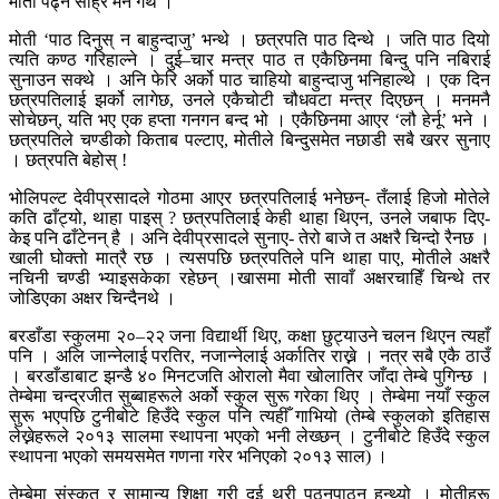
मोती पढ्न साह्रै मन गर्थे ।
मोती ‘पाठ दिनुस् न बाहुन्दाजु’ भन्थे । छत्रपति पाठ दिन्थे । जति पाठ दियो
त्यति कण्ठ गरिहाल्ने । दुई–चार मन्त्र पाठ त एकैछिनमा बिन्दु पनि नबिराई
सुनाउन सक्थे । अनि फेरि अर्को पाठ चाहियो बाहुन्दाजु भनिहाल्थे । एक दिन
छत्रपतिलाई झर्को लागेछ, उनले एकैचोटी चौधवटा मन्त्र दिएछन् । मनमनै
सोचेछन्, यति भए एक हप्ता गनगन बन्द भो । एकैछिनमा आएर ‘लौ हेर्नू’ भने ।
छत्रपतिले चण्डीको किताब पल्टाए, मोतीले बिन्दुसमेत नछाडी सबै खरर सुनाए
। छत्रपति बेहोस् !
भोलिपल्ट देवीप्रसादले गोठमा आएर छत्रपतिलाई भनेछन्- तँलाई हिजो मोतेले
कति ढाँट्यो, थाहा पाइस् ? छत्रपतिलाई केही थाहा थिएन, उनले जबाफ दिए-
केइ पनि ढाँटेनन् है । अनि देवीप्रसादले सुनाए- तेरो बाजे त अक्षरै चिन्दो रैनछ ।
खाली घोक्तो मात्रै रछ । त्यसपछि छत्रपतिले पनि थाहा पाए, मोतीले अक्षरै
नचिनी चण्डी भ्याइसकेका रहेछन् ।खासमा मोती सावाँ अक्षरचाहिँ चिन्थे तर
जोडिएका अक्षर चिन्दैनथे ।
बरडाँडा स्कुलमा २०–२२ जना विद्यार्थी थिए, कक्षा छुट्याउने चलन थिएन त्यहाँ
पनि । अलि जान्नेलाई परतिर, नजान्नेलाई अर्कातिर राख्ने । नत्र सबै एकै ठाउँ
। बरडाँडाबाट झन्डै ४० मिनटजति ओरालो मैवा खोलातिर जाँदा तेम्बे पुगिन्छ ।
तेम्बेमा चन्द्रजीत सुब्बाहरूले अर्को स्कुल सुरू गरेका थिए । तेम्बेमा नयाँ स्कुल
सुरू भएपछि टुनीबोटे हिउँदे स्कुल पनि त्यहीँ गाभियो (तेम्बे स्कुलको इतिहास
लेख्नेहरूले २०१३ सालमा स्थापना भएको भनी लेख्छन् । टुनीबोटे हिउँदे स्कुल
स्थापना भएको समयसमेत गणना गरेर भनिएको २०१३ साल) ।
तेम्बेमा संस्कृत र सामान्य शिक्षा गरी दुई थरी पठनपाठन हुन्थ्यो । मोतीहरू