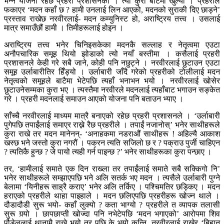
भन्ने योजना रहेछ प्रहरी प्रशासनको । त्यो कुरा बाटैमा खुल्यो । प्रहरीले
फकाएर ‘मदन कहाँ छ ? हामी उनलाई लिन आएको, मदनको सुराकी दिए छाड्ने’
प्रस्ताव राखेछ नरवीरलाई- मदन कम्युनिस्ट हो, अराष्ट्रिय तत्त्व । उसलाई
मात्र समाउँछौं हामी । तिमीहरूलाई होइन ।
अराष्ट्रिय तत्त्व भनेर चिनिइसकेका मदनकै सल्लाह र नेतृत्वमा एउटा
अनौपचारिक समूह थियो झोडाको त्यो नयाँ बस्तीमा । कसैलाई प्रहरी
प्रशासनले केही गरे सबै जाने, कोही पनि नछुट्ने । नरवीरलाई छुटाउन एउटा
समूह उर्लाबारीतिर हिँड्यो । उर्लाबारी जाँदै गरेको प्रहरीको टोलीलाई मदन
नेतृत्वको समूहले बाटैमा भेटेपछि त्यहाँ भनाभन भयो । नरवीरलाई खोसेर
छुटाउनेसम्मका कुरा भए । त्यस्तैमा नरवीरले मदनलाई त्यहाँबाट भगाउन सङ्केत
गरे । प्रहरी मदनलाई समाउन आएको योजना पनि बताउन भ्याए ।
साँच्चै नरवीरलाई माध्यम मात्रै बनाएको रहेछ प्रहरी प्रशासनले । ‘उर्लाबारी
पुगेपछि तपाईंलाई समाएर राख्ने रैछ प्रहरीले । तपाईं नजानोस्’ भनेर साथीहरूले
कुरा राखे तर मदन मानेनन्- ‘अनाहकमा नडराऔं साथीहरू ! अहिल्यै आकाश
खस्छ भने जस्तो कुरा नगरौं । पक्रन त्यति सजिलो छ र ? पक्राउ पुर्जी चाहिएन
? त्यतिकै हुन्छ ? जे पायो त्यही गर्न पाइन्छ ?’ भनेर साथीहरूका कुरा पन्छाए ।
तर, ‘हामीलाई समाते एक दिन राख्ला तर तपाईंलाई समाते सबै सक्किगो नि’
भनेर साथीहरूले सम्झाएपछि भने अलि सतर्क भए मदन । त्यसैले उर्लाबारी पुग्ने
बेलामा ‘यिनीहरू साह्रै कराए’ भनेर अलि तर्किए । पश्चिमतिर छड्किए । मदन
हराएको प्रहरीले थाहा पाइहाले । मदन छलिएपछि प्रहरीहरू खोज्न थाले ।
दौडादौडी सुरू भयो- कहाँ लुक्यो ? कता भाग्यो ? प्रहरीले त व्यापक तलासी
सुरू गर्‍यो । छापछाप्ती खोज्दा पनि नभेटेपछि ‘मदन भगाएको’ आरोपमा शिव
पौडेललाई थानामै राख्ने भयो तर पछि के भयो कुन्नि, नरवीरलाई राखेर ‘बिहान