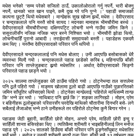
मधेस भनेको ‘सम्म परेको सजिलो ठाउँ, उकालोओरालो गर्नु नपर्ने, भारी बोक्नु
नपर्ने, धानको भात खान पाइने, कमै दुख गरे पनि पुग्ने ।’ पहाडी समाजको
कल्पना छुट्टै थियो मधेसबारे । मान्छेहरू सुख खोज्न झर्थे, मधेस । देवीप्रसाद
र चन्द्रकलाले पनि यस्तै सोचे सायद ! मदनका मामाहरू भीमचौरीमा बस्थे ।
देवीप्रसादले भीमचौरीभन्दा दक्षिणपट्टि लोचनी भन्ने गाउँमा जमिन किने ।
ससुरालीसँग नजिक नजिक भएर बस्ने निश्चित भयो । भीमचौरी झोडा थियो,
लोचनीचाहिँ पुरानो आबादी । तराईवासी समुदायको बस्ती । पहाडेहरू एकदमै
कम थिए । यस्तैमा देवीप्रसादको परिवार पनि थपियो ।
देवीप्रसादले चन्द्रकलालाई पनि मधेस बोलाए । उनी आएपछि बसोबासको धेरै
व्यवस्था मिल्दै गयो । चन्द्रकलाले पहाड छाडेको करिब ६ महिनापछि बाँकी
परिवार पनि ताप्लेजुङबाट झर्‍यो मधेसतिर । अर्थात् देवीप्रसादको सिङ्गो
परिवारले पहाड छाड्ने भयो ।
२०२५ सालमा ताप्लेजुङका धेरै ठाउँमा पहिरो गयो । ठोट्नेभन्दा तल सत्तलेमा
पनि ठूलै पहिरो गयो । माङ्मय खोलामा ठूलो बाढी आएपछि गाउँको पुछाररितको
जमिन साँघुतिर धस्सिएको थियो । ठोट्नेका मान्छेलाई ‘पहिरोले माथिसम्मै तान्छ
कि’ भन्ने डर भयो । ‘माथिबाट पनि झर्छ कि ?’ शङ्का लागिरह्यो । मोहन, प्रेम
र बहिनीहरू ठूलोबुबाको परिवारसँग घरदेखि माथिको चौतारीमा दिनभरि बसे- लगे
सबैलाई लैजाओस् भन्ने ठाने उनीहरूले तर पहिरोले ठोट्नेमा कुनै बिगार गरेन ।
पहाडमा जेठी बुहारी, काहिँलो छोरो मोहन, अन्तरे प्रेम, माहिली छोरी इन्दु र
साहिँली शान्ता बसिरहेका थिए । त्यतिकैमा श्रीमती र भाइबहिनीलाई लिन मनोज
पहाड पुगे । २०२५ सालको हिउँदमा बाँकी परिवार पनि ढुङ्गेसाँघुबाट मधेसतिर
झर्ने भयो । मनोज र उनकी श्रीमती मात्रै ठुला थिए, बाँकी सबै १३ वर्षभन्दा कम