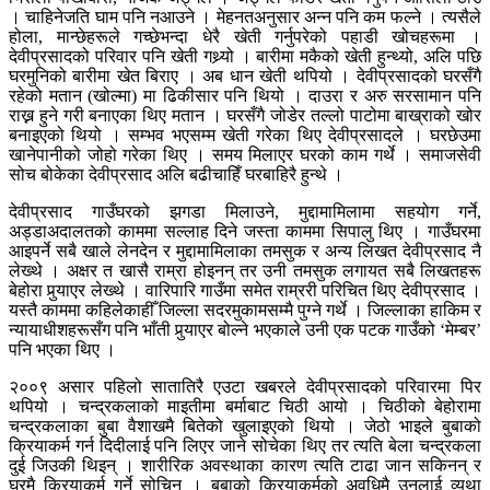
। चाहिनेजति घाम पनि नआउने । मेहनतअनुसार अन्न पनि कम फल्ने । त्यसैले
होला, मान्छेहरूले गच्छेभन्दा धेरै खेती गर्नुपरेको पहाडी खोचहरूमा ।
देवीप्रसादको परिवार पनि खेती गथ्र्यो । बारीमा मकैको खेती हुन्थ्यो, अलि पछि
घरमुनिको बारीमा खेत बिराए । अब धान खेती थपियो । देवीप्रसादको घरसँगै
रहेको मतान (खोल्मा) मा ढिकीसार पनि थियो । दाउरा र अरु सरसामान पनि
राख्न हुने गरी बनाएका थिए मतान । घरसँगै जोडेर तल्लो पाटोमा बाख्राको खोर
बनाइएको थियो । सम्भव भएसम्म खेती गरेका थिए देवीप्रसादले । घरछेउमा
खानेपानीको जोहो गरेका थिए । समय मिलाएर घरको काम गर्थे । समाजसेवी
सोच बोकेका देवीप्रसाद अलि बढीचाहिँ घरबाहिरै हुन्थे ।
देवीप्रसाद गाउँघरको झगडा मिलाउने, मुद्दामामिलामा सहयोग गर्ने,
अड्डाअदालतको काममा सल्लाह दिने जस्ता काममा सिपालु थिए । गाउँघरमा
आइपर्ने सबै खाले लेनदेन र मुद्दामामिलाका तमसुक र अन्य लिखत देवीप्रसाद नै
लेख्थे । अक्षर त खासै राम्रा होइनन् तर उनी तमसुक लगायत सबै लिखतहरू
बेहोरा पुर्‍याएर लेख्थे । वारिपारि गाउँमा समेत राम्ररी परिचित थिए देवीप्रसाद ।
यस्तै काममा कहिलेकाहीँ जिल्ला सदरमुकामसम्मै पुग्ने गर्थे । जिल्लाका हाकिम र
न्यायाधीशहरूसँग पनि भाँती पुर्‍याएर बोल्ने भएकाले उनी एक पटक गाउँको ‘मेम्बर’
पनि भएका थिए ।
२००९ असार पहिलो सातातिरै एउटा खबरले देवीप्रसादको परिवारमा पिर
थपियो । चन्द्रकलाको माइतीमा बर्माबाट चिठी आयो । चिठीको बेहोरामा
चन्द्रकलाका बुबा वैशाखमै बितेको खुलाइएको थियो । जेठो भाइले बुबाको
क्रियाकर्म गर्न दिदीलाई पनि लिएर जाने सोचेका थिए तर त्यति बेला चन्द्रकला
दुई जिउकी थिइन् । शारीरिक अवस्थाका कारण त्यति टाढा जान सकिनन् र
घरमै क्रियाकर्म गर्ने सोचिन् । बुबाको क्रियाकर्मको अवधिमै उनलाई व्यथा