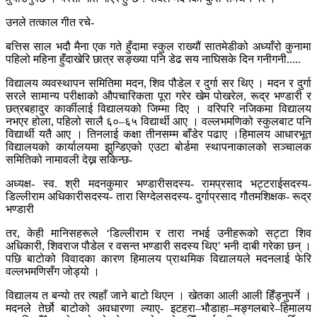
उनले तत्काल गीत रचे-
बत्तिस साल भदौ मैना एक गते हुँदामा स्कुल राख्यौं सातमेडीको अध्याँरो कुनामा
पहिलो महिना हुँदाखेरि छात्र सङ्ख्या पनि डेढ सय नाघिसके दिन गनीगनी.....
विद्यालय व्यवस्थापन समितिमा मदन, शिव पौडेल र दुर्गा सर थिए । मदन र दुर्गा
सरले सामान्य परीक्षाको औपचारिकता पूरा गरेर खेम पोखरेल, रूद्र भण्डारी र
छत्रबहादुर कार्कीलाई विद्यालयको जिम्मा दिए । वरिपरि नजिकमा विद्यालय
नभएर होला, पहिलो सालै ६०–६५ विद्यार्थी आए । वल्लभमणिको स्कुलबाट पनि
विद्यार्थी यतै आए । तिनलाई कक्षा तीनसम्म बाँडेर पढाए ।हिमालय आधारभूत
विद्यालयको कार्यालयमा झुन्डिएको एउटा बोर्डमा स्थापनाकालको सञ्चालक
समितिको नामावली देख्न सकिन्छ-
अध्यक्ष- स्व. श्री मदनकुमार भण्डारीसदस्य- रामप्रसाद भट्टराईसदस्य-
डिल्लीराम अधिकारीसदस्य- तारा सिग्देलसदस्य- दुर्गाप्रसाद गौतमशिक्षक- रूद्र
भण्डारी
तर, केही मानिसहरूले ‘डिल्लीराम र तारा नभई उनीहरूको सट्टा शिव
अधिकारी, शिवराज पौडेल र वसन्त भण्डारी सदस्य थिए’ भनी दाबी गरेका छन् ।
पछि बाटोको विवादका कारण हिमालय प्राथमिक विद्यालयले मदनलाई फेरि
वल्लभमणिसँग जोड्यो ।
विद्यालय त बन्यो तर त्यहाँ जाने बाटो थिएन । खेतका आली आली हिँड्नुपर्ने ।
मदनले तेर्छो बाटोको अवधारणा ल्याए- इटहरा–भौडाहा–मङ्गलबारे–हिमालय