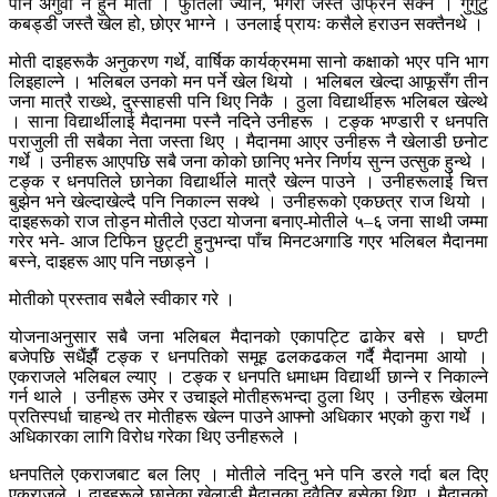
पनि अगुवा नै हुने मोती । फुर्तिलो ज्यान, भँगेरा जस्तै उफ्रिन सक्ने । गुर्गुटु
कबड्डी जस्तै खेल हो, छोएर भाग्ने । उनलाई प्रायः कसैले हराउन सक्तैनथे ।
मोती दाइहरूकै अनुकरण गर्थे, वार्षिक कार्यक्रममा सानो कक्षाको भएर पनि भाग
लिइहाल्ने । भलिबल उनको मन पर्ने खेल थियो । भलिबल खेल्दा आफूसँग तीन
जना मात्रै राख्थे, दुस्साहसी पनि थिए निकै । ठुला विद्यार्थीहरू भलिबल खेल्थे
। साना विद्यार्थीलाई मैदानमा पस्नै नदिने उनीहरू । टङ्क भण्डारी र धनपति
पराजुली ती सबैका नेता जस्ता थिए । मैदानमा आएर उनीहरू नै खेलाडी छनोट
गर्थे । उनीहरू आएपछि सबै जना कोको छानिए भनेर निर्णय सुन्न उत्सुक हुन्थे ।
टङ्क र धनपतिले छानेका विद्यार्थीले मात्रै खेल्न पाउने । उनीहरूलाई चित्त
बुझेन भने खेल्दाखेल्दै पनि निकाल्न सक्थे । उनीहरूको एकछत्र राज थियो ।
दाइहरूको राज तोड्न मोतीले एउटा योजना बनाए-मोतीले ५–६ जना साथी जम्मा
गरेर भने- आज टिफिन छुट्टी हुनुभन्दा पाँच मिनटअगाडि गएर भलिबल मैदानमा
बस्ने, दाइहरू आए पनि नछाड्ने ।
मोतीको प्रस्ताव सबैले स्वीकार गरे ।
योजनाअनुसार सबै जना भलिबल मैदानको एकापट्टि ढाकेर बसे । घण्टी
बजेपछि सधैंझैँ टङ्क र धनपतिको समूह ढलकढकल गर्दै मैदानमा आयो ।
एकराजले भलिबल ल्याए । टङ्क र धनपति धमाधम विद्यार्थी छान्ने र निकाल्ने
गर्न थाले । उनीहरू उमेर र उचाइले मोतीहरूभन्दा ठुला थिए । उनीहरू खेलमा
प्रतिस्पर्धा चाहन्थे तर मोतीहरू खेल्न पाउने आफ्नो अधिकार भएको कुरा गर्थे ।
अधिकारका लागि विरोध गरेका थिए उनीहरूले ।
धनपतिले एकराजबाट बल लिए । मोतीले नदिनु भने पनि डरले गर्दा बल दिए
एकराजले । दाइहरूले छानेका खेलाडी मैदानका दुवैतिर बसेका थिए । मैदानको