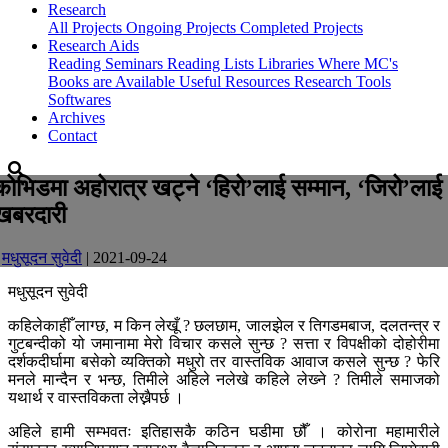
Research
All Projects
Ongoing Projects
Completed Projects
Research Aids
Reading Seminars
Reading Lists
Libraries Where MC's
Books are Available
Useful Resources
Research Tools
Softwares
Archives
Contact
कोभिडमा अहोरात्र खट्ने ‘हिरो’लाई सम्मान, ‘जिरो’लाई
खबरदारी
-
मधुसूदन सुवेदी
| 2021-09-24
मधुसूदन सुवेदी
कहिलेकाहीँ लाग्छ, म किन लेखूँ ? छलछाम, जालझेल र तिगडमबाज, दलतन्त्र र
गुटबन्दीको यो जमानामा मेरो विचार कसले सुन्छ ? सत्ता र विपक्षीको दोहोरीमा
दर्शकदीर्घामा बसेको व्यक्तिको मधुरो तर वास्तविक आवाज कसले सुन्छ ? फेरि
मनले मान्दैन र भन्छ, तिमीले अहिले नलेखे कहिले लेख्‍ने ? तिमीले समाजको
यथार्थ र वास्तविकता लेख्नैपर्छ ।
अहिले हामी सम्भवतः इतिहासकै कठिन घडीमा छौँ । कोरोना महामारीले