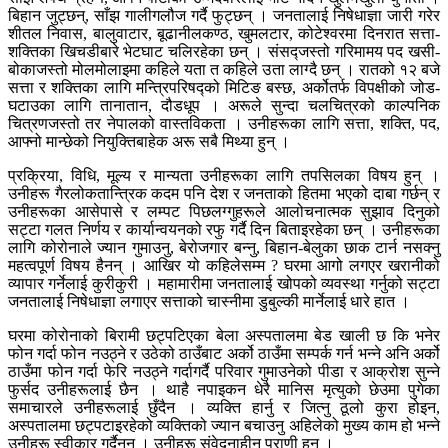
बिहान जुट्छन्, साँझ गालीगलौज गर्दै फुट्छन् । जनतालाई निषेधाज्ञा जारी गरेर
शीतल निवास, बालुवाटार, बूढानीलकण्ठ, खुमलटार, कोटेश्वरमा दिनरात सत्ता-
शक्तिका खिचडीबारे भेटघाट चलिरहेका छन् । संसद्जस्तो गरिमामय पद खसी-
बोकाजस्तो मोलमोलाइमा कहिले यता त कहिले उता लाग्दै छन् । रातको १२ बजे
सत्ता र शक्तिका लागि मन्त्रिपरिषद्को मिटिङ बस्छ, अर्कोतर्फ विपक्षीको जोड-
घटाउका लागि तानातान, दौडधूप । अरूले सुन्दा चलचित्रको काल्पनिक
चित्रणजस्तो तर नेपालको वास्तविकता । उनीहरूका लागि सत्ता, शक्ति, पद,
आफ्नो मान्छेको नियुक्तिबाहेक अरू सबै मिथ्या हुन् ।
प्रक्रिया, विधि, मूल्य र मान्यता उनीहरूका लागि तपसिलका विषय हुन् ।
उनीहरू गैरलोकतान्त्रिक कदम पनि देश र जनताको हितमा भएको दाबा गर्छन् र
उनीहरूका आसेपासे र लम्पट पिछलग्गुहरूले आलोचनात्मक सुझाव दिनुको
सट्टा गलत निर्णय र कार्यान्वयनको रफु गर्दै दिन बिताइरहेका छन् । उनीहरूका
लागि कोरोनाले ज्यान गुमाउनु, बेरोजगार बन्नु, बिहान-बेलुका छाक टार्न नसक्नु
महत्वपूर्ण विषय हैनन् । आखिर यो कहिलेसम्म ? घरमा आगो लगएर खरानीको
व्यापार गर्नेलाई कुरीकुरी । महामारीमा जनतालाई खोपको व्यवस्था गर्नुको सट्टा
जनतालाई निषेधाज्ञा लगाएर सत्ताको चास्नीमा डुबुल्की मार्नेलाई धारे हात ।
घरमा कोरोनाको बिरामी छट्पटिएका बेला अस्पतालमा बेड खाली छ कि भनेर
फोन गर्दा फोन नउठ्ने र उठेको ठाउँबाट अर्को ठाउँमा सम्पर्क गर्न भन्ने अनि अर्को
ठाउँमा फोन गर्दा फेरि नउठ्ने गर्दागर्दै परिवार गुमाउनेको पीडा र आक्रोश सुन्ने
फुर्सद उनीहरूलाई छैन । थाहै नपाइकन धेरै मानिस मृत्युको छेउमा पुगेका
समाचारले उनीहरूलाई छुँदैन । व्यक्ति हार्नु र जित्नु ठूलो कुरा होइन,
अस्पतालमा छट्पटाइरहेको व्यक्तिको ज्यान बचाउनु अहिलेको मुख्य काम हो भन्ने
उनीहरू स्वीकार गर्दैनन् । उनीहरू संवेदनाहीन प्राणी हुन् ।