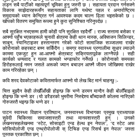
लड्न सबै पार्टीको महत्वपूर्ण भूमिका हुनु जरुरी छ । सहायता प्रदान गर्नसक्ने
विकास साझेदारहरूसँग सहायताका लागि यथेष्ट पहल र अन्तर्राष्ट्रिय
समुदायको ध्यान केन्द्रित गर्न आवश्यक कदम चाल्न ढिला भइसकेको छ ।
खोपको वितरण समुचित रूपमा हुने कुरा सुनिश्चित गरिनुपर्दछ ।
सबै सुरक्षित नभएसम्म हामी कोही पनि सुरक्षित रहदैनौँ । राज्य सत्तामा बसेका र
आफ्नो पहुँच भएकाहरूले चुनावी क्षेत्रमा केही थान मास्क, अक्सिजन सिलिन्डर,
साबुन, स्यानिटाइजर हस्तान्तरण गरेको फोटो सामाजिक सञ्जालमा राखेर
कोरोनाको कहरबाट बच्न सकिँदैन । समग्र स्वास्थ्य प्रणालीमा सुधार ल्याउने
काममा एकजुट हुन आ-आफ्नो क्षेत्रबाट सक्रियतापूर्वक लाग्नैपर्छ । सही
कार्यको धन्यवाद र गलत कामको भण्डाफोर गर्नेपर्छ । कोरोनाको समयका
हिरोहरूलाई नमन जसले अरूको ज्यान बचाउन आफ्नै जीवन जोखिममा राखेर
काम गरिरहेका छन् ।
कवि शरद देवकोटाको कवितामार्फत आफ्नो यो लेख बिट मार्न चाहन्छु :-
चित्त बुझ्दैन केही लेखौँआँखी होइन्छ कि भन्ने डरमन मान्दैन केही बोलौँबाइलो
होइन्छ कि भन्ने डर ।यो डरैडरको भुमरीमा निरुद्देश्य बाँच्दाकतै कोलमा नारिएको
गोरुजस्तै भइन्छ कि भन्ने डर ।
पाटन स्वास्थ्य विज्ञान प्रतिष्ठान, जनस्वास्थ्य विभागका प्रमुख प्राध्यापक
सुवेदी चिकित्सा समाजशास्त्री तथा मानवशास्त्री हुन् । उनको
लेखनरसहलेखनमा ‘स्टेट, सोसाइटी एन्ड हेल्थ इन नेपाल’, ‘द स्टेट अफ
सोसियोलोजी एन्ड एन्थ्रोपोलोजी स् टिचिङ एन्ड रिसर्च इन नेपाल’ जस्ता
पुस्तक प्रकाशित छन् ।