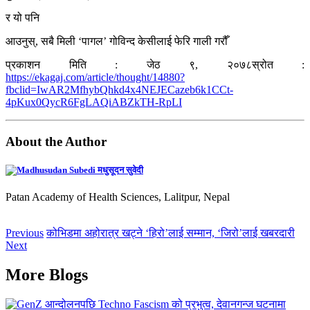
र यो पनि
आउनुस्, सबै मिली ‘पागल’ गोविन्द केसीलाई फेरि गाली गरौँ
प्रकाशन मिति : जेठ ९, २०७८स्रोत :
https://ekagaj.com/article/thought/14880?
fbclid=IwAR2MfhybQhkd4x4NEJECazeb6k1CCt-
4pKux0QycR6FgLAQiABZkTH-RpLI
About the Author
मधुसूदन सुवेदी
Patan Academy of Health Sciences, Lalitpur, Nepal
Previous
कोभिडमा अहोरात्र खट्ने ‘हिरो’लाई सम्मान, ‘जिरो’लाई खबरदारी
Next
More Blogs