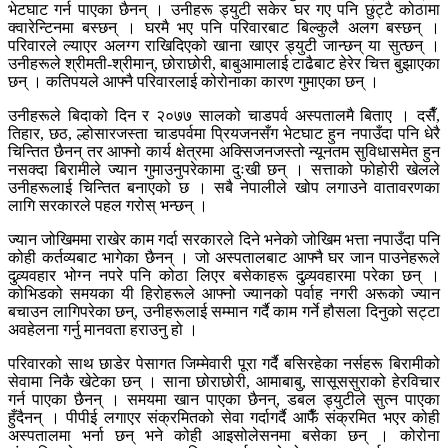
भेटघाट गर्न पाएका छैनन् । उनीहरू ड्युटी सकेर घर गए पनि छुट्टै कोठामा
क्वारेन्टिनमा बस्छन् । घरमै भए पनि परिवारबाट बिल्कुलै अलग बस्छन् ।
परिवारले ल्याएर अलग्ग राखिदिएको खाना खाएर ड्युटी जान्छन् या सुत्छन् ।
उनीहरूले श्रीमती-श्रीमान्, छोराछोरी, बाबुआमालाई टाढैबाट हेरेर चित्त बुझाएका
छन् । कतिपयले आफ्नै परिवारलाई कोरोनाका कारण गुमाएका छन् ।
उनीहरूले बिदाको दिन र २०७७ सालको चाडपर्व अस्पतालमै बिताए । दसैँ,
तिहार, छठ, ल्होसारजस्ता चाडपर्वमा प्रियजनसँग भेटघाट हुन नपाउँदा पनि धेरै
चिन्तित छैनन् तर आफ्नो कार्य क्षेत्रमा अक्सिजनजस्तो न्यूनतम सुविधासमेत हुन
नसक्दा बिरामीले ज्यान गुमाउनुपरेकामा दुःखी छन् । सत्ताको फोहोरी खेलले
उनीहरूलाई चिन्तित बनाएको छ । सबै नेपालीले खोप लगाउने वातावरणका
लागि सरकारले पहल गरोस् भन्छन् ।
ज्यान जोखिममा राखेर काम गर्दा सरकारले दिने भनेको जोखिम भत्ता नपाउँदा पनि
कोही कर्तव्यबाट भागेका छैनन् । जो अस्पतालबाट आफ्नै घर जान पाउनेहरूले
दुव्र्यवहार भोग्न नपरे पनि कोठा लिएर बसेकाहरू दुव्र्यवहारमा परेका छन् ।
कोभिडको समयका यी हिरोहरूले आफ्नो ज्यानको पर्वाह नगरी अरूको ज्यान
बचाउन लागिपरेका छन्, उनीहरूलाई सम्मान गर्दै काम गर्ने हौसला दिनुको सट्टा
अवहेलना गर्नु मानवता हराउनु हो ।
परिवारको साथ छाडेर पेसागत जिम्मेवारी पूरा गर्दै बसिरहेका नर्सहरू बिरामीको
सेवामा निकै खेटेका छन् । साना छोराछोरी, आमाबाबु, सासूससुराको हेरविचार
गर्न पाएका छैनन् । समयमा खान पाएका छैनन्, डबल ड्युटीले सुत्न पाएका
हुँदैनन् । पीपीई लगाएर संक्रमितको सेवा गर्दागर्दै आफैँ संक्रमित भएर कोही
अस्पतालमा भर्ना छन् भने कोही आइसोलेसनमा बसेका छन् । कोरोना