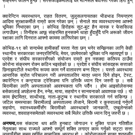
संक्रमण फैलिने हुन्छ । सरसफाइकर्मीलाई धेरै मानिसले बेवास्ता गरेका हिरो हुन्
।
क्वारेन्टिन व्यवस्थापन, राहत वितरण, जुलुसलगायतका भीडभाड नियन्त्रण
आदिमा सुरक्षाकर्मीले राम्रो काम गरेका छन् । सेनाले शव व्यवस्थापनमा आफ्नो
भूमिका निभाएका छन् । कोभिड हिरोहरू सुट-बुट हैन मास्क र फेससिल्ड
लगाउँछन् । तिनीहरू आफू संक्रमित हुनसक्ने थाहा हुँदाहुँदै पनि अरूको जीवन
रक्षाका लागि दिनरात आफ्नो काममा लागिपरेका छन् ।
कोभिड-१९ को सन्दर्भमा हामीकहाँ यस्ता नेता छन् भनेर सम्झिनका लागि केही
स्थानीय सरकारका जनप्रतिनिधि, मेयर, उपमेयरको भूमिका पनि महत्वपूर्ण छ ।
प्रदेश र संघीय सरकारसँगको संयोजन राम्रो हुन नसक्दा कतिपय ठाउँमा
कोरोना संक्रमण रोक्न कठिन भइरहेको छ । प्रदेश र संघीय सांसदहरू सत्ताको
छिनाझपटीले स्थानीय रूपमा काम गर्ने वातावरण बन्न दिएन । यस्तो अवस्थामा
आन्तरिक स्रोत परिचालन गरी अस्पतालतिर मात्र ध्यान दिने होइन, टेस्ट,
क्वारेन्टिन र कन्ट्याक ट्रेसिङमा पनि उत्तिकै ध्यान दिन जरुरी छ । सबै
बिरामीका लागि अस्पतालको आवश्यकता पनि पर्दैन । होम आइसोलेसनमा
बसेकालाई अपहेलना हैन, स्नेह, माया, सहयोग र सान्त्वनाको आवश्यक पर्छ । यो
काम ईष्टमित्र, साथीभाइ, नाता-कुटुम्ब र स्थानीय सरकारले गर्न सकिन्छ ।
जटिल समस्याका बिरामीलाई अस्पतालमा लैजाने, बिरामी र कुरुवालाई गर्नुपर्ने
सहयोग, स्वास्थ्यकर्मीसँग बिरामीको अवस्थाबारे जानकारी, एम्बुलेन्सको
व्यवस्था, शववाहनसमेतको व्यवस्थामा सबै मिलेर उत्तिकै ध्यान दिनु जरुरी छ ।
अन्त्यमा,
यस संकटमा थप क्षति हुनबाट जोगाउन र मुक्ति पाउन गतिशील
नेतृत्वका साथ राज्यले आफ्नो सम्पूर्ण शक्ति लगाएर काम गर्नुको सट्टा सत्ता
लुछाचुँडीमा समय खर्चिनु सामाजिक अपराध हो । कोरोनाजस्तो साझा शत्रुसँग