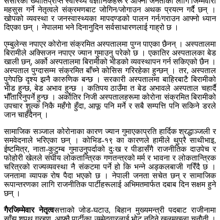
संसारका ख्यातिप्राप्त स्वास्थ्य वैज्ञानिकहरू र आफ्ना जनताका लागि जिम्मेवारी
महसुस गर्ने नेतृत्वले संक्रमणबाट जोगिन/जोगाउन अथक प्रयत्न गर्दै छन् ।
खोपको व्यवस्था र जनस्वास्थ्यका मापदण्डको पालन गर्न/गराउन आफ्नो ध्यान
दिएका छन् । नेपालमा भने दिनानुदिन सर्वसाधारणलाई गाह्रो छ ।
एम्बुलेन्स नपाएर कोरोना संक्रमित अस्पतालमा पुग्न पाएका छैनन् । अस्पतालमा
बिरामीले अक्सिजन नपाएर ज्यान गुमाउनु परेको छ । एकातिर अस्पतालका बेड
खाली छन्, अर्को अस्पतालमा बिरामीको भीडको व्यवस्थापन गर्न सकिएको छैन ।
अस्पताल पुग्दासम्म संक्रमित बाँच्ने कोसिस गरिरहेका हुन्छन् । तर, अस्पताल
पुगेपछि दृश्य झनै कारुणिक बन्छ । सरकारी अस्पतालमा बाहिरबाटै बिरामीको
भीड हुन्छ, बेड अभाव हुन्छ । कतिपय ठाउँमा त बेड अभावले अस्पताल चहार्दै
भौँतारिनुपर्ने हुन्छ । अर्कोतिर निजी अस्पतालहरूमा कोरोना संक्रमित बिरामीको
उपचार शुल्क निकै महँगो हुँदा, आफू पनि मर्ने र सबै सम्पत्ति पनि सकिने डरले
जान चाहँदैनन् ।
सामाजिक सञ्जाल कोरोनाका कारण ज्यान गुमाएकाप्रति हार्दिक श्रद्धाञ्जली र
समवेदनाले भरिएका छन् । कोभिड-१९ का कारणले हामीले थुप्रै साथीभाइ,
ईष्टमित्र, नाता-कुटुम्ब गुमाउनुपर्दाको दुःख र पीडासँगै राजनीतिक दाउपेच र
फोहोरी खेलले संघीय लोकतान्त्रिक गणतन्त्रको मर्म र भावना र लोकतान्त्रिक
चरित्रको राज्यव्यवस्था नै संकटमा पर्ने हो कि भन्ने अड्कलबाजी गरिँदै छ ।
जनतामा व्यापक रोष पैदा भएको छ । नेपाली जनता सचेत छन् र सामाजिक
रूपान्तरणका लागि राजनीतिक पार्टीहरूलाई अभिमतमार्फत दबाब दिन सक्षम हुने
छन् ।
गैरजिम्मेवार नेतृत्व
सत्ताको जोड-घटाउ, बिहान मुख्यमन्त्री पदबाट राजीनामा
साँझ शपथ ग्रहण, आफ्नै पार्टीका उम्मेदवारलाई भोट नदिने खुलमखुला चुनौती ।