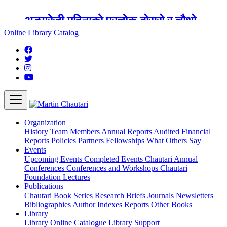
अङ्ग्रेजी महिनाको प्रत्येक दोस्रो र चौथो
शुक्रबार मार्टिन चौतारी र यसको पुस्तकालय
Online Library Catalog
बन्द रहने छ ।
Organization
History
Team
Members
Annual Reports
Audited Financial
Reports
Policies
Partners
Fellowships
What Others Say
Events
Upcoming Events
Completed Events
Chautari Annual
Conferences
Conferences and Workshops
Chautari
Foundation Lectures
Publications
Chautari Book Series
Research Briefs
Journals
Newsletters
Bibliographies
Author Indexes
Reports
Other Books
Library
Library
Online Catalogue
Library Support