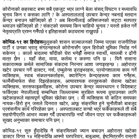
कोरोनाको कहरबाट बच्न सबै एकजुट भएर लाग्ने बेला संसद् विघटन र मध्यावधि
चुनाव किन र कसका लागि ? के अस्पताललाई उपचार केन्द्र नबनाई मतदान
केन्द्र बनाउन खोजिएको हो ? अब बिरामीलाई अक्सिजनको सट्टा मतपत्र
थमाउन खोजिएको हो ? संकटको समयमा किन चाहियो चुनाव ? यस्तो हर्कत गर्ने
नेतृत्वप्रति प्रश्न गर्नैपर्छ र इतिहासको कठघरामा राख्नुपर्छ ।
कोभिड-१९ का हिरोहरू
मुलुकको शासन सञ्चालनको जिम्मा पाएका राजनीतिक
पार्टी र उनका भ्रातृ संगठनहरूले कोरोनासँग जुध्न हिरोको भूमिका निर्वाह गर्न
सकेनन् । कालो बादलमा चाँदीको घेरा भनेझैँ समाज स्वार्थी, मतलबी र ढोंगी
मात्र छैन । यहाँ सेवा, माया, कर्तव्य र करुणा पनि छ । यिनै ससाना
सकारात्मक कर्मले सामाजिक संकटमा निरन्तर आशा जगाइरहन्छ । अहोरात्र
खटेर उपचार गर्ने डाक्टर, नर्स, एम्बुलेन्स ड्राइभरहरू, प्रयोगशालामा काम गर्ने
व्यक्तिहरू, स्वाब संकलनकर्ताहरू, क्वारेन्टिन केन्द्रहरूमा काम गर्नेहरू,
फार्मेसीमार्फत सेवा दिइरहेकाहरू, अत्यावश्यक वस्तुहरूको सेवामा खटेका
व्यक्तिहरू, सरसफाइकर्मीहरू, कोरोना उपचार केन्द्र व्यवस्थापन र विदेशबाट
फर्किएका नेपालीलाई सम्बन्धित जिल्लासम्म सुरक्षित रूपमा पुर्‍याउनका लागि
खटेकाहरूले महत्वपूर्ण भूमिका खेलेका छन् । यी व्यक्तिहरू यो कठिन समयका
नायक÷हिरो हुन् जसले दिनरात खटेर, आफू संक्रमित हुने चुनौतीको बाबजुद
प्रशंसनीय कार्य गरिरहेका छन् । अस्पतालबाट सन्चो भएर फर्केकाहरूले ती सबै
सहयोगीप्रति आभार व्यक्त गर्दै उपचारपछि नयाँ जीवन पाएर घर फर्केकाहरूको
सुखद अनुभवका समाचार पनि छन् ।
कोभिड-१९ सुरु हुँदादेखि नै संक्रमितको ज्यान बचाउन अहोरात्र खटेका
डाक्टर विगत १४ महिनादेखि आफ्नो घरपरिवार, बाबुआमा, ईष्टमित्रसँग राम्ररी