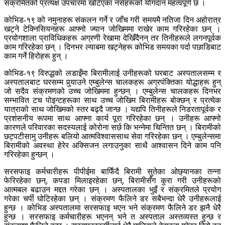
संक्रमितको प्रत्यक्ष उपचारमा खटिएका नर्सहरूको योगदान महत्वपूर्ण छ ।
कोभिड-१९ को नमुनाहरू संकलन गर्ने र जाँच गरी समयमै नतिजा दिन अहोरात्र
खट्ने टेक्निसियनहरू आफ्नो ज्यान जोखिममा राखेर काम गरिरहेका छन् ।
प्रयोगशाला प्राविधिकहरू अग्रणी रेखामा देखिँदैनन् तर तिनीहरूले लगनपूर्वक
काम गरिरहेका छन् । दिनभर ल्याबमा खट्नेहरू कोभिड समयका पर्दा पछाडिबाट
काम गर्ने हिरोहरू हुन् ।
कोभिड-१९ विरुद्धको लडाइँमा बिरामीलाई उनीहरूको घरबाट अस्पतालसम्म र
अस्पतालबाट घरसम्म पुर्‍याउने एम्बुलेन्स चालकहरू अग्रपंक्तिका योद्धाहरू हुन्
जो सदैव संक्रमणको उच्च जोखिममा हुन्छन् । एम्बुलेन्स चालकहरू दिनभर
सम्भावित टच पोइन्टहरूका साथ उच्च जोखिम बिरामीहरू बोक्छन् र प्रत्येक
यात्राको साथ जोखिमको स्तर बढ्दै जान्छ । यद्यपि तिनीहरूले निडरतापूर्वक र
प्रशंसनीय रूपमा साथ आफ्ना कार्य पूरा गरिरहेका छन् । उनीहरू आफ्नो
कारणले परिवारका सदस्यलाई कोरोना सर्छ कि भन्नेमा चिन्तित छन् । बिरामीको
छट्पटीसामु उनीहरू बलियो आत्मविश्वाससाथ सेवा गरिरहेका छन् । एम्बुलेन्समा
बिरामीको अवस्था हेरेर अक्सिजन लगाउनुका साथै आश्वासन दिने काम पनि
गरिरहेका हुन्छन् ।
सरसफाइ कर्मचारीहरू पीपीईमा बाफिँदै बिरामी सुतेका ओछ्यानका तन्ना
फेरिरहेका छन्, कपडा मिलाइरहेका छन्, बिरामीसँग कुरा गरी उनीहरूको
आत्मबल बढाउन मद्दत गरेका छन् । अस्पतालका भुइँ र संक्रमितले प्रयोग
गरेका चर्पी घोटिरहेका छन् । संक्रमण फैलिने डर सबैभन्दा धेरै उनीहरूलाई
हुन्छ । कोभिड अस्पतालमा सरसफाइ भएन भने संक्रमण फैलिने डर झनै धेरै
हुन्छ । सरसफाइ कर्मचारीहरू भएनन् भने त अस्पताल अस्तव्यस्त हुन्छ र