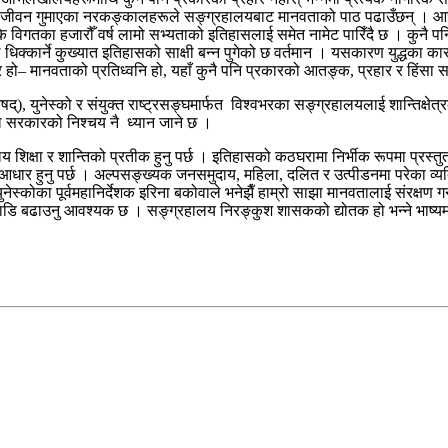
ण जीवन गुमाएका नरकङ्कालहरूले सङ्ग्रहालयबाट मानवताको पाठ पढाउँछन् । आज
िगतका हजारौँ वर्ष लामो सभ्यताको इतिहासलाई समेत नामेट पारिँदै छ । कुनै पनि म
े धिक्कार्ने कुख्यात इतिहासको साक्षी बन्न पुगेको छ वर्तमान । यसकारण युद्धका 
र हो– मानवताको प्रतिध्वनि हो, यहाँ कुनै पनि प्रकारको आतङ्क, प्रहार र हिंसा 
िषद्), युनेस्को र संयुक्त राष्ट्रसङ्घमार्फत विश्वभरका सङ्ग्रहालयलाई शान्तिक्षेत
पाल सरकारको निश्चय नै ध्यान जाने छ ।
लय शिक्षा र शान्तिको प्रतीक हुनु पर्छ । इतिहासको कठघरामा निर्भीक रूपमा प्रस्
को आधार हुनु पर्छ । अल्पसङ्ख्यक जनसमुदाय, महिला, दलित र उत्पीडनमा परेका व्य
ुनेस्कोका पूर्वमहानिर्देशक इरिना बकोवाले भनेझैँ हाम्रो साझा मानवतालाई संरक्ष
ाडि बढाउनु आवश्यक छ । सङ्ग्रहालय निरङ्कुश शासकको द्योतक हो भन्ने भाष्यमा 