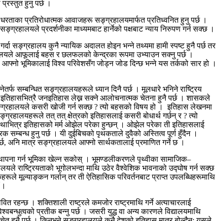
्रस्तुत हुनु पर्छ ।
षधरताका प्रतिरोधात्मक आवाजहरू सङ्ग्रहालयमार्फत प्रतिध्वनित हुनु पर्छ ।
 सङ्ग्रहालयले प्रदर्शनीका माध्यमबाट हार्नेको पक्षबाट न्याय निरुपण गर्न सक्छ ।
 गर्दा सङ्ग्रहालय कुनै न्यायिक अदालत होइन भन्ने तथ्यमा हामी स्पष्ट हुनै पर्छ तर
ालयले आफूलाई बहस र छलफलको केन्द्रका रूपमा उभ्याउन सक्नु पर्छ ।
े आफ्नो भूमिकालाई विश्व परिवेशसँग जोड्न जोड दिन्छ भन्ने यस तर्कको सार हो ।
्फ सम्बन्धित सङ्ग्रहालयहरूले ध्यान दिनै पर्छ । मूलधारे भनिने राष्ट्रिय
इतिहासभित्रै जनइतिहास लेख्न सक्ने आलोचनात्मक चेतना हुनै पर्छ । शासकले
ङ्ग्रहालयले कसरी खोजी गर्न सक्छ ? त्यो बहसको विषय हो । इतिहास लेखनमा
्ग्रहालयहरूले तत् तत् क्षेत्रको इतिहासलाई कसरी बोधार्थ गर्छन् र ? त्यो
्यथाभित्र इतिहासको मर्म ओझेल परेका हुन्छन् । ओझेल परेका ती इतिहासलाई
म्बन्ध हुनु पर्छ । यी दुईबिचको पृथकताले दुवैको अस्तित्व पूर्ण हुँदैन ।
्छ, अनि मात्र सङ्ग्रहालयले आफ्नो सार्थकतालाई प्रमाणित गर्ने छ ।
स्थापना गर्न भूमिका खेल्न सकोस् । भूमण्डलीकरणले पृथ्वीका सामाजिक–
ालयले राष्ट्रियताको भूगोलभन्दा माथि उठेर वैश्वेशिक भावनाको उद्घोष गर्न सक्छ
रूले मूल्याङ्कन गर्लान् तर ती ऐतिहासिक परिवर्तनबाट प्राप्त उपलब्धिहरूमाथि
ँ ।
ीवित रहन्छ । शक्तिशाली राष्ट्रले कमजोर राष्ट्रमाथि गर्ने अत्याचारलाई
्धुत्वको प्रतीक बन्नु पर्छ । जसरी युद्ध वा अन्य कारणले विद्यालयमाथि
 सचेत हुनै पर्छ । किनभने सङ्ग्रहालयले कुनै देशको इतिहास मात्र बोल्दैन; यसले