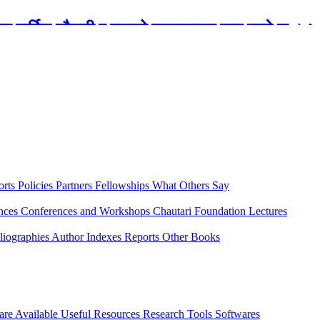
रबार मार्टिन चौतारी र यसको पुस्तकालय बन्द रहने छ ।
orts
Policies
Partners
Fellowships
What Others Say
ences
Conferences and Workshops
Chautari Foundation Lectures
liographies
Author Indexes
Reports
Other Books
are Available
Useful Resources
Research Tools
Softwares