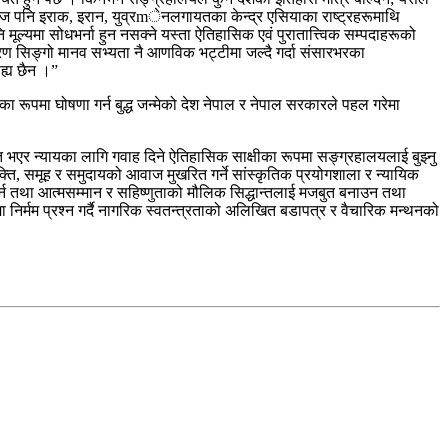
 पनि इराक, इरान, युव्रmेनलगायतका केन्द्र एसियाका राष्ट्रहरूमाथि
ूल्यमा सोधभर्ना हुन नसक्ने यस्ता ऐतिहासिक एवं पुरातात्त्विक सम्पदाहरूको
कारण सिङ्गो मानव सभ्यता नै आणविक भट्टीमा जल्दै गर्दा संसारभरका
सह्य छैन ।”
्रका रूपमा घोषणा गर्न बुद्ध जन्मेको देश नेपाल र नेपाल सरकारले पहल गरेमा
तुत भएर न्यायका लागि गवाह दिने ऐतिहासिक साक्षीका रूपमा सङ्ग्रहालयलाई बुझ्नु
क्ति, समूह र समुदायको आवाज मुखरित गर्ने सांस्कृतिक प्रयोगशाला र न्यायिक
ण गर्न तथा आत्मसम्मान र सहिष्णुताको मौलिक सिद्धान्तलाई मजबुत बनाउन तथा
निर्मम प्रश्न गर्दै नागरिक स्वतन्त्रताको अलिखित बडापत्र र वैचारिक मन्थनको