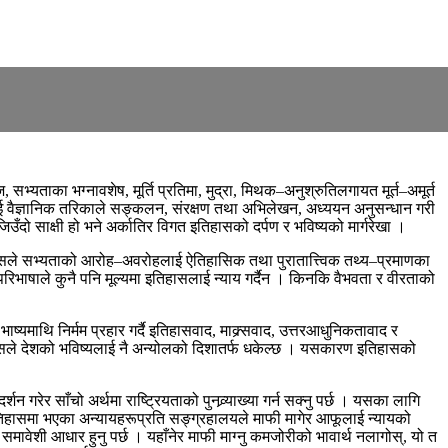
्यताका भग्नावशेष, मूर्ति प्रतिमा, मुद्रा, मिथक–अनुश्रुतिलगायत मूर्त–अमूर्त
ूलाई वैज्ञानिक तरिकाले सङ्कलन, संरक्षण तथा अभिलेखन, अध्ययन अनुसन्धान गरी
ो साक्षी हो भने अर्कातिर विगत इतिहासको दर्पण र भविष्यको मार्गरेखा ।
जसले सभ्यताको आरोह–अवरोहलाई ऐतिहासिक तथा पुरातात्त्विक तथ्य–प्रमाणका
ाषाले कुनै पनि मूल्यमा इतिहासलाई न्याय गर्दैन । किनकि वैभवता र वीरताको
्यमाथि निर्मम प्रहार गर्दै इतिहासवाद, माक्र्सवाद, उत्तरआधुनिकतावाद र
दैन, यसले देशको भविष्यलाई नै अन्योलको दिशातर्फ धकेल्छ । यसकारण इतिहासको
गरेर साँचो अर्थमा राष्ट्रियताको पुनव्र्याख्या गर्न सक्नु पर्छ । यसका लागि
िहासमा भएका अन्यायहरूप्रति सङ्ग्रहालयले माफी मागेर आफूलाई न्यायको
समावेशी आधार हुनु पर्छ । यहाँनेर माफी माग्नु कमजोरीको भावार्थ नलागोस्, यो त