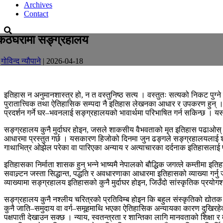
Archives
Contact
कठघरामा सङ्ग्रहालय
-
गोविन्द न्यौपाने
| 2026-04-18
इतिहास न अनुमानशास्त्र हो, न त वस्तुनिष्ठ सत्य । वस्तुतः सत्यको निकट पुग्न
पुरातात्त्विक तथा ऐतिहासिक सम्पदा नै इतिहास लेखनका आधार र उपकरण हुन् । 
प्रदर्शन गर्ने घर–भवनलाई सङ्ग्रहालयको भावार्थमा परिभाषित गर्न सकिन्छ । 
सङ्ग्रहालय कुनै मुर्दाघर होइन, जसले शाकसीय वैभवताको मृत इतिहास पढाओस
आधारमा प्रस्तुत गर्छ । यसकारण हिजोको दिनमा जुन ढङ्गले सङ्ग्रहालयलाई शा
गाथाभित्र ओझेल परेका वा पारिएका अन्याय र अत्याचारका दर्दनाक इतिहासलाई प्र
इतिहासका निर्माता शासक हुन् भन्ने भाष्यमै नेपालको बौद्धिक जगत्ले कम्तीमा इ
सवाल्र्टन जस्ता सिद्धान्त, पद्धति र अवधारणाका आधारमा इतिहासको व्याख्या गर्
व्याख्यामा सङ्ग्रहालय इतिहासको कुनै मुर्दाघर होइन, जिउँदो सांस्कृतिक प्रयोगशा
सङ्ग्रहालय कुनै नश्लीय चरित्रको प्रतिविम्ब होइन कि बहुल संस्कृतिको द्योतक हु
कुनै जाति–समुदाय वा वर्ग–समूहमाथि भएका ऐतिहासिक अन्यायका कारण दुखिरहे
पक्षपाती देखाउन सक्छ । न्याय, स्वतन्त्रता र शान्तिका लागि मानवताको शिक्षा र