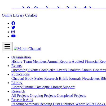
अङ्ग्रेजी महिनाको प्रत्येक दोस्रो र चौथो शुक्
Online Library Catalog
Organization
History
Team
Members
Annual Reports
Audited Financial Rep
Events
Upcoming Events
Completed Events
Chautari Annual Confer
Publications
Chautari Book Series
Research Briefs
Journals
Newsletters
Bib
Library
Library
Online Catalogue
Library Support
Research
All Projects
Ongoing Projects
Completed Projects
Research Aids
Reading Seminars
Reading Lists
Libraries Where MC's Books 