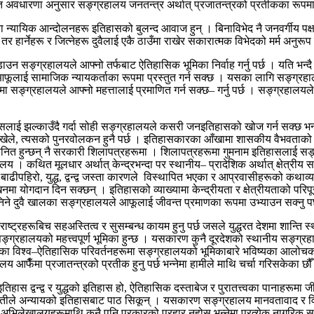
त अवधारणा अनुसार सङ्ग्रहालय जनतन्त्र अर्थात् प्रजातन्त्रको प्रतीकका रूपमा प
का न्यायिक आन्दोलनहरू इतिहासको बुलन्द आवाज हुन् । बिनाविभेद नै जनवर्गीय पक्
तर हार्नेहरू र जित्नेहरू दुवैलाई एकै ठाउँमा राखेर सकारात्मक विभेदको मर्म अनुरूप
िँडाउन सङ्ग्रहालयले आफ्नो तर्फबाट ऐतिहासिक भूमिका निर्वाह गर्नु पर्छ । यति भन्दै
ूलाई सामाजिक न्यायकर्ताका रूपमा प्रस्तुत गर्न सक्छ । यसका लागि सङ्ग्रह
मा सङ्ग्रहालयले आफ्नो महत्तालाई प्रमाणित गर्न सक्छ– गर्नु पर्छ । सङ्ग्रहालयल
लाई झल्काउँदै गर्दा सोही सङ्ग्रहालयले कसरी जनइतिहासको खोज गर्न सक्छ भन्नेतर
 खेले, त्यसको पुनरवोलकन हुनै पर्छ । इतिहासकारका आँखामा शासकीय वैभवताको 
नित हुन्छन् नै सरकारी शिलापत्रहरूमा । शिलापत्रहरूमा गुमनाम इतिहासलाई स
। कथित मूलधार अर्थात् केन्द्रभन्दा पर स्थानीय– प्रादेशिक अर्थात् क्षेत्रीय सङ
ीपहिरो, युद्ध, द्वन्द्व जस्ता कारणले विस्थापित भएका र आप्रवासीहरूको कथाव
योगदान दिन सक्छन् । इतिहासको व्याख्यामा केन्द्रीयता र क्षेत्रीयताको परिपूरक स
निने दुवै खालका सङ्ग्रहालयले आफूलाई जीवन्त प्रमाणका रूपमा उभ्याउन सक्नु पर
ष्ट्रहरूबिच सहअस्तित्व र सुसम्बन्ध कायम हुनु पर्छ जसले युद्धरत देशमा शान्ति 
ङ्ग्रहालयको महत्त्वपूर्ण भूमिका हुन्छ । यसकारण कुनै दूरदेशको स्थानीय सङ्ग्रह
गत्का विश्व–ऐतिहासिक परिवर्तनहरूमा सङ्ग्रहालयको भूमिकाबारे भविष्यका आलोचकह
य आफैँमा प्रजातन्त्रको प्रतीक हुनु पर्छ भन्नेमा हामीले माथि चर्चा गरिसकेका छौ
हास द्वन्द्व र युद्धको इतिहास हो, ऐतिहासिक दस्ताबेज र पुरातत्त्वका पानाहरूमा ज
ीले अन्यायको इतिहासबाट पाठ सिकून् । यसकारण सङ्ग्रहालय मानवतावाद र विश्वबन
हालय र अभिलेखालयहरूमाथि कुनै पनि प्रकारको प्रहार नहोस् भन्नेमा प्रत्येक नागरिक