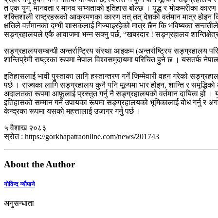
त एक युग, मानवता र मानव सभ्यताको इतिहास बोल्छ । युद्ध र भोकमरीका कार
शक्तिशाली राष्ट्रहरूको आक्रमणका कारण तत् तत् देशको वर्तमान मात्र होइन कि व
क्षतिले वर्तमानका दम्भी शासकलाई गिज्याइरहेको मात्र छैन कि भविष्यका सन्ततील
सङ्ग्रहालयले एकै आवाजमा भन्न सक्नु पर्छ, “खबरदार ! सङ्ग्रहालय शान्तिक्षेत्
सङ्ग्रहालयसम्बन्धी अन्तर्राष्ट्रिय संस्था आइकम (अन्तर्राष्ट्रिय सङ्ग्रहालय पर
शान्तिप्रेमी राष्ट्रका रूपमा नेपाल विश्वसमुदायमा परिचित हुने छ । यसतर्फ ने
इतिहासलाई भावी पुस्ताका लागि हस्तान्तरण गर्ने जिम्मेवारी वहन गरेको सङ्ग्रहा
पर्छ । राज्यका लागि सङ्ग्रहालय कुनै पनि मूल्यमा भार होइन, शान्ति र समृद्धि
अदालतका रूपमा आफूलाई प्रस्तुत गर्नु नै सङ्ग्रहालयको वर्तमान दायित्व हो । य
इतिहासको सम्मान गर्ने उपायका रूपमा सङ्ग्रहालयको भूमिकालाई बोध गर्नु र अग
केन्द्रका रूपमा यसको महत्तालाई उजागर गर्नु पर्छ ।
५ वैशाख २०८३
स्रोत : https://gorkhapatraonline.com/news/201743
About the Author
गोविन्द न्यौपाने
अनुसन्धाता