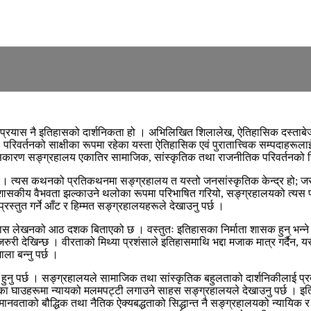
े प्रयास नै इतिहासको दार्शनिकता हो । अभिलिखित शिलालेख, ऐतिहासिक दस्ताबेज, सभ
परिवर्तनको साक्षीका रूपमा रहेका यस्ता ऐतिहासिक एवं पुरातात्त्विक सम्पदाहर
यसकारण सङ्ग्रहालय एकातिर सामाजिक, सांस्कृतिक तथा राजनीतिक परिवर्तनको जिउँद
् । त्यस कथनको प्रतिकथनमा सङ्ग्रहालय त यस्तो जनसांस्कृतिक केन्द्र हो; 
सकीय वैभवता झल्काउने थलोका रूपमा परिभाषित गरियो, सङ्ग्रहालयको त्यस परिभ
स्तुत गर्ने आँट र हिम्मत सङ्ग्रहालयहरूले देखाउनु पर्छ ।
तिहास लेखनको आठ दशक बिताएको छ । वस्तुतः इतिहासका निर्माता शासक हुन् भन्ने भाष
नु जरुरी देखिन्छ । वीरताको मिथ्या प्रशंसाले इतिहासमाथि भद्दा मजाक मात्र गर्
ला बन्नु पर्छ ।
नु पर्छ । सङ्ग्रहालयले सामाजिक तथा सांस्कृतिक बहुलताको दार्शनिकीलाई प्रदर्शन 
का घाउहरूमा न्यायको मलमपट्टी लगाउने साहस सङ्ग्रहालयले देखाउनु पर्छ । इत
 मानवताको बौद्धिक तथा नैतिक ऐक्यबद्धताको सिद्धान्त नै सङ्ग्रहालयको न्यायिक र 