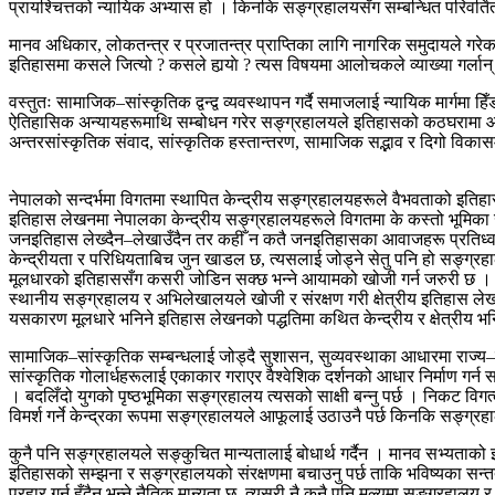
प्रायश्चित्तको न्यायिक अभ्यास हो । किनकि सङ्ग्रहालयसँग सम्बन्धित परिवर्ति
मानव अधिकार, लोकतन्त्र र प्रजातन्त्र प्राप्तिका लागि नागरिक समुदायले गरे
इतिहासमा कसले जित्यो ? कसले हार्‍याे ? त्यस विषयमा आलोचकले व्याख्या गर्लान् 
वस्तुतः सामाजिक–सांस्कृतिक द्वन्द्व व्यवस्थापन गर्दै समाजलाई न्यायिक मार्गमा ह
ऐतिहासिक अन्यायहरूमाथि सम्बोधन गरेर सङ्ग्रहालयले इतिहासको कठघरामा आफ
अन्तरसांस्कृतिक संवाद, सांस्कृतिक हस्तान्तरण, सामाजिक सद्भाव र दिगो विकास
नेपालको सन्दर्भमा विगतमा स्थापित केन्द्रीय सङ्ग्रहालयहरूले वैभवताको इतिहास
इतिहास लेखनमा नेपालका केन्द्रीय सङ्ग्रहालयहरूले विगतमा के कस्तो भूमिका
जनइतिहास लेख्दैन–लेखाउँदैन तर कहीँ न कतै जनइतिहासका आवाजहरू प्रतिध्व
केन्द्रीयता र परिधियताबिच जुन खाडल छ, त्यसलाई जोड्ने सेतु पनि हो सङ्ग्रहालय 
मूलधारको इतिहाससँग कसरी जोडिन सक्छ भन्ने आयामको खोजी गर्न जरुरी छ । बाढ
स्थानीय सङ्ग्रहालय र अभिलेखालयले खोजी र संरक्षण गरी क्षेत्रीय इतिहास लेखनमा 
यसकारण मूलधारे भनिने इतिहास लेखनको पद्धतिमा कथित केन्द्रीय र क्षेत्रीय भ
सामाजिक–सांस्कृतिक सम्बन्धलाई जोड्दै सुशासन, सुव्यवस्थाका आधारमा राज्य–रा
सांस्कृतिक गोलार्धहरूलाई एकाकार गराएर वैश्वेशिक दर्शनको आधार निर्माण गर्न स
। बदलिँदो युगको पृष्ठभूमिका सङ्ग्रहालय त्यसको साक्षी बन्नु पर्छ । निकट वि
विमर्श गर्ने केन्द्रका रूपमा सङ्ग्रहालयले आफूलाई उठाउनै पर्छ किनकि सङ्ग्रहाल
कुनै पनि सङ्ग्रहालयले सङ्कुचित मान्यतालाई बोधार्थ गर्दैन । मानव सभ्यताको इति
इतिहासको सम्झना र सङ्ग्रहालयको संरक्षणमा बचाउनु पर्छ ताकि भविष्यका सन्तत
प्रहार गर्नु हुँदैन भन्ने नैतिक मान्यता छ, त्यसरी नै कुनै पनि मूल्यमा सङ्ग्र