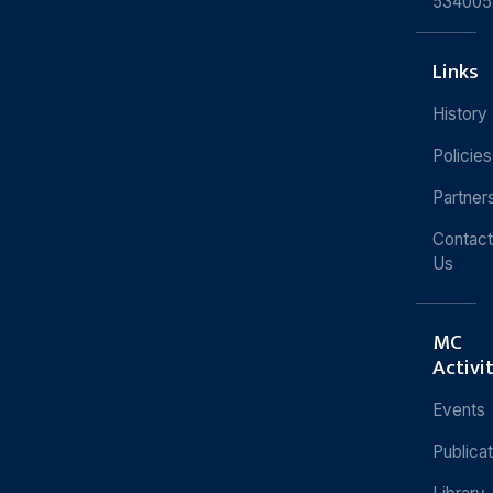
534005
Links
History
Policies
Partner
Contact
Us
MC
Activi
Events
Publica