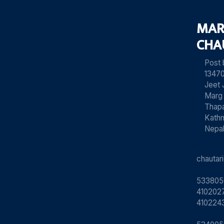
MAR
CHA
Post
13470
Jeet 
Marg
Thapa
Kath
Nepa
chauta
533805
4102027
410224